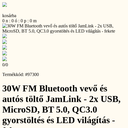
kosárba
0
n
:
0
ó
:
0
p
:
0
m
0
/
0
Termékkód: #97300
30W FM Bluetooth vevő és
autós töltő JamLink - 2x USB,
MicroSD, BT 5.0, QC3.0
gyorstöltés és LED világítás -