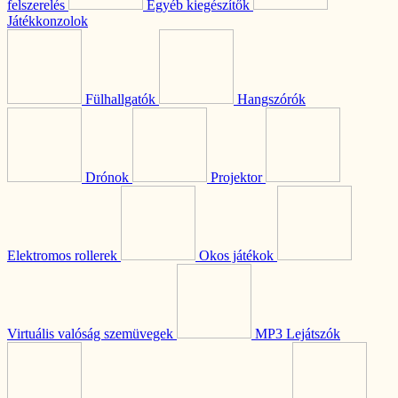
felszerelés
Egyéb kiegészítők
Játékkonzolok
Fülhallgatók
Hangszórók
Drónok
Projektor
Elektromos rollerek
Okos játékok
Virtuális valóság szemüvegek
MP3 Lejátszók