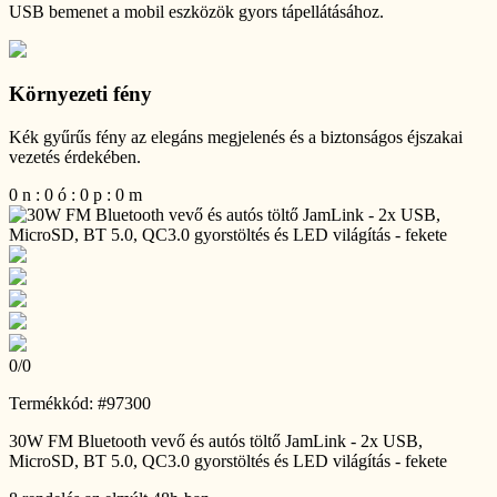
USB bemenet a mobil eszközök gyors tápellátásához.
Környezeti fény
Kék gyűrűs fény az elegáns megjelenés és a biztonságos éjszakai
vezetés érdekében.
0
n
:
0
ó
:
0
p
:
0
m
0
/
0
Termékkód: #97300
30W FM Bluetooth vevő és autós töltő JamLink - 2x USB,
MicroSD, BT 5.0, QC3.0 gyorstöltés és LED világítás - fekete