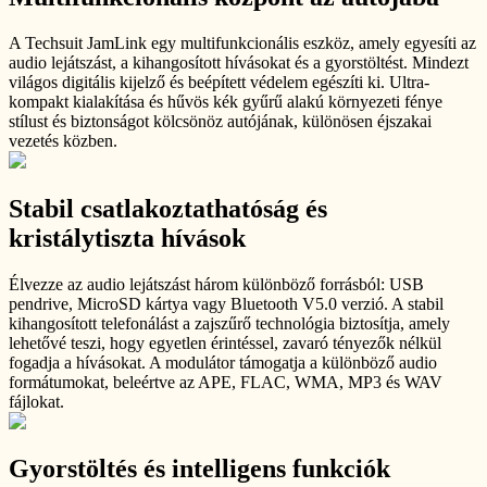
A Techsuit JamLink egy multifunkcionális eszköz, amely egyesíti az
audio lejátszást, a kihangosított hívásokat és a gyorstöltést. Mindezt
világos digitális kijelző és beépített védelem egészíti ki. Ultra-
kompakt kialakítása és hűvös kék gyűrű alakú környezeti fénye
stílust és biztonságot kölcsönöz autójának, különösen éjszakai
vezetés közben.
Stabil csatlakoztathatóság és
kristálytiszta hívások
Élvezze az audio lejátszást három különböző forrásból: USB
pendrive, MicroSD kártya vagy Bluetooth V5.0 verzió. A stabil
kihangosított telefonálást a zajszűrő technológia biztosítja, amely
lehetővé teszi, hogy egyetlen érintéssel, zavaró tényezők nélkül
fogadja a hívásokat. A modulátor támogatja a különböző audio
formátumokat, beleértve az APE, FLAC, WMA, MP3 és WAV
fájlokat.
Gyorstöltés és intelligens funkciók