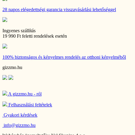
28 napos
elégedettségi garancia visszavásárlási lehetőséggel
Ingyenes szállítás
19 990 Ft feletti rendelések esetén
100% biztonságos és kényelmes rendelés
az otthoni kényelméből
gizzmo.hu
A gizzmo.hu - ról
Felhasználási feltételek
Gyakori kérdések
info@gizzmo.hu