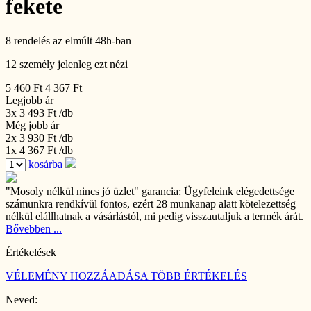
fekete
8 rendelés az elmúlt 48h-ban
12 személy jelenleg ezt nézi
5 460 Ft
4 367 Ft
Legjobb ár
3x 3 493 Ft
/db
Még jobb ár
2x 3 930 Ft
/db
1x 4 367 Ft
/db
kosárba
"Mosoly nélkül nincs jó üzlet" garancia:
Ügyfeleink elégedettsége
számunkra rendkívül fontos, ezért 28 munkanap alatt kötelezettség
nélkül elállhatnak a vásárlástól, mi pedig visszautaljuk a termék árát.
Bővebben ...
Értékelések
VÉLEMÉNY HOZZÁADÁSA
TÖBB ÉRTÉKELÉS
Neved: