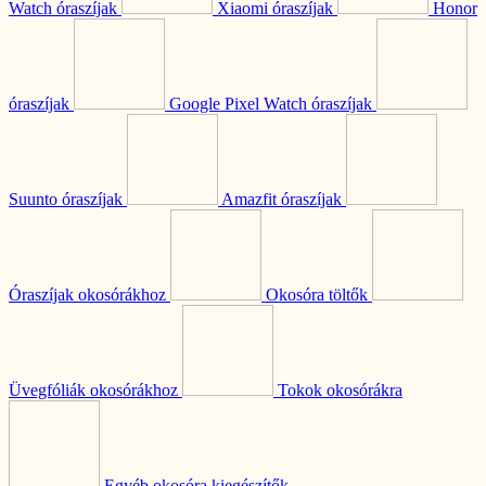
Watch óraszíjak
Xiaomi óraszíjak
Honor
óraszíjak
Google Pixel Watch óraszíjak
Suunto óraszíjak
Amazfit óraszíjak
Óraszíjak okosórákhoz
Okosóra töltők
Üvegfóliák okosórákhoz
Tokok okosórákra
Egyéb okosóra kiegészítők