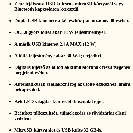
Zene lejátszása USB kulcsról, microSD kártyáról vagy
Bluetooth kapcsolaton keresztül
Dupla USB kimenete a két eszköz párhuzamos töltéséhez.
QC3.0 gyors töltés akár 18 W teljesítménnyel.
A másik USB kimenet 2.4A MAX (12 W)
A töltő teljesítménye akár 30 W-ig terjedhet.
Digitális kijelző az autód akkumulátorának feszültségének
megjelenítéséhez
Automatikusan csatlakozni fog az utolsó eszközhöz, amint
bekapcsolod.
Kék LED világítás könnyebb használat éjjel.
Beépített túlfeszültség, túlmelegedés és rövidzárlat elleni
védelem
MicroSD kártya slot és USB kulcs 32 GB-ig