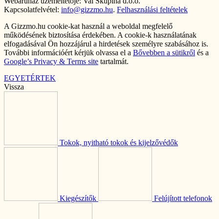
Webáruház üzemeltetője: Val Skupina d.o.o.
Kapcsolatfelvétel:
info@gizzmo.hu
.
Felhasználási feltételek
A Gizzmo.hu cookie-kat használ a weboldal megfelelő
működésének biztosítása érdekében. A cookie-k használatának
elfogadásával Ön hozzájárul a hirdetések személyre szabásához is.
További információért kérjük olvassa el a
Bővebben a sütikről
és a
Google’s Privacy & Terms site
tartalmát.
EGYETÉRTEK
Vissza
Tokok, nyitható tokok és kijelzővédők
Kiegészítők
Felújított telefonok