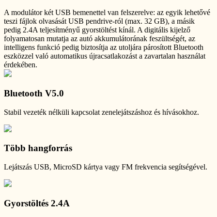
A modulátor két USB bemenettel van felszerelve: az egyik lehetővé
teszi fájlok olvasását USB pendrive-ról (max. 32 GB), a másik
pedig 2.4A teljesítményű gyorstöltést kínál. A digitális kijelző
folyamatosan mutatja az autó akkumulátorának feszültségét, az
intelligens funkció pedig biztosítja az utoljára párosított Bluetooth
eszközzel való automatikus újracsatlakozást a zavartalan használat
érdekében.
Bluetooth V5.0
Stabil vezeték nélküli kapcsolat zenelejátszáshoz és hívásokhoz.
Több hangforrás
Lejátszás USB, MicroSD kártya vagy FM frekvencia segítségével.
Gyorstöltés 2.4A