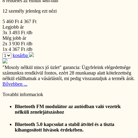
8 rendelés az elmúlt 48h-ban
12 személy jelenleg ezt nézi
5 460 Ft
4 367 Ft
Legjobb ár
3x 3 493 Ft
/db
Még jobb ár
2x 3 930 Ft
/db
1x 4 367 Ft
/db
kosárba
"Mosoly nélkül nincs jó üzlet" garancia:
Ügyfeleink elégedettsége
számunkra rendkívül fontos, ezért 28 munkanap alatt kötelezettség
nélkül elállhatnak a vásárlástól, mi pedig visszautaljuk a termék árát.
Bővebben ...
Tovabbi informaciok
Bluetooth FM modulátor az autódban való vezeték
nélküli zenelejátszáshoz
Bluetooth 5.0 kapcsolat a stabil átvitel és a tiszta
kihangosított hívások érdekében.