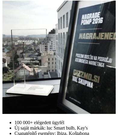
100 000+ elégedett ügyfél
Új saját márkák: luc Smart bulb, Kay's
Csapatépítő esemény: Ibiza, Koštabona