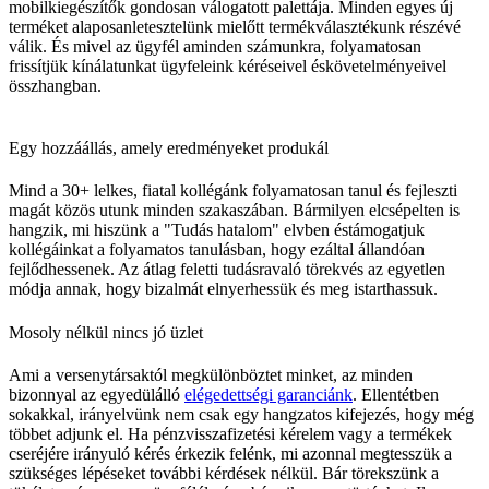
mobilkiegészítők gondosan válogatott palettája. Minden egyes új
terméket alaposanletesztelünk mielőtt termékválasztékunk részévé
válik. És mivel az ügyfél aminden számunkra, folyamatosan
frissítjük kínálatunkat ügyfeleink kéréseivel éskövetelményeivel
összhangban.
Egy hozzáállás, amely eredményeket produkál
Mind a 30+ lelkes, fiatal kollégánk folyamatosan tanul és fejleszti
magát közös utunk minden szakaszában. Bármilyen elcsépelten is
hangzik, mi hiszünk a "Tudás hatalom" elvben éstámogatjuk
kollégáinkat a folyamatos tanulásban, hogy ezáltal állandóan
fejlődhessenek. Az átlag feletti tudásravaló törekvés az egyetlen
módja annak, hogy bizalmát elnyerhessük és meg istarthassuk.
Mosoly nélkül nincs jó üzlet
Ami a versenytársaktól megkülönböztet minket, az minden
bizonnyal az egyedülálló
elégedettségi garanciánk
. Ellentétben
sokakkal, irányelvünk nem csak egy hangzatos kifejezés, hogy még
többet adjunk el. Ha pénzvisszafizetési kérelem vagy a termékek
cseréjére irányuló kérés érkezik felénk, mi azonnal megtesszük a
szükséges lépéseket további kérdések nélkül. Bár törekszünk a