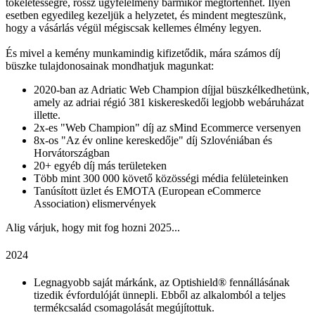
tökéletességre, rossz ügyfélélmény bármikor megtörténhet. Ilyen
esetben egyedileg kezeljük a helyzetet, és mindent megteszünk,
hogy a vásárlás végül mégiscsak kellemes élmény legyen.
És mivel a kemény munkamindig kifizetődik, mára számos díj
büszke tulajdonosainak mondhatjuk magunkat:
2020-ban az Adriatic Web Champion díjjal büszkélkedhetünk,
amely az adriai régió 381 kiskereskedői legjobb webáruházat
illette.
2x-es "Web Champion" díj az sMind Ecommerce versenyen
8x-os "Az év online kereskedője" díj Szlovéniában és
Horvátországban
20+ egyéb díj más területeken
Több mint 300 000 követő közösségi média felületeinken
Tanúsított üzlet és EMOTA (European eCommerce
Association) elismervények
Alig várjuk, hogy mit fog hozni 2025...
2024
Legnagyobb saját márkánk, az Optishield® fennállásának
tizedik évfordulóját ünnepli. Ebből az alkalomból a teljes
termékcsalád csomagolását megújítottuk.