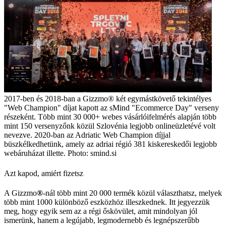
2017-ben és 2018-ban a Gizzmo® két egymástkövető tekintélyes
"Web Champion" díjat kapott az sMind "Ecommerce Day" verseny
részeként. Több mint 30 000+ webes vásárlóifelmérés alapján több
mint 150 versenyzőnk közül Szlovénia legjobb onlineüzletévé volt
nevezve. 2020-ban az Adriatic Web Champion díjjal
büszkélkedhetünk, amely az adriai régió 381 kiskereskedői legjobb
webáruházat illette. Photo: smind.si
Azt kapod, amiért fizetsz
A Gizzmo
®
-nál több mint 20 000 termék közül választhatsz, melyek
több mint 1000 különböző eszközhöz illeszkednek. Itt jegyezzük
meg, hogy egyik sem az a régi őskövület, amit mindolyan jól
ismerünk, hanem a legújabb, legmodernebb és legnépszerűbb