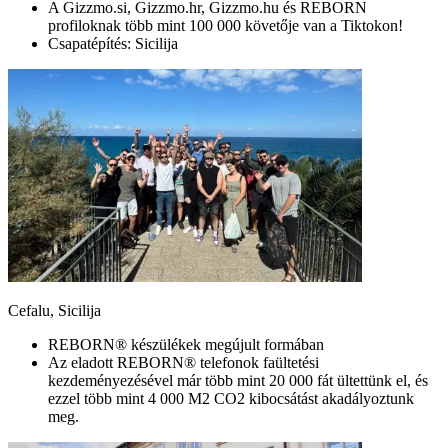
A Gizzmo.si, Gizzmo.hr, Gizzmo.hu és REBORN
profiloknak több mint 100 000 követője van a Tiktokon!
Csapatépítés: Sicilija
Cefalu, Sicilija
REBORN® készülékek megújult formában
Az eladott REBORN® telefonok faültetési
kezdeményezésével már több mint 20 000 fát ültettünk el, és
ezzel több mint 4 000 M2 CO2 kibocsátást akadályoztunk
meg.