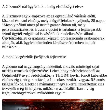
A Gizzmo®-nál ügyfelünk mindig elsőbbséget élvez
A Gizzmo
®
egyik alapköve az az egyedülálló vásárlás előtti,
közbeni és utáni élmény, melyet ügyfeleinknek nyújtunk. 28 napos
"Mosoly nélkül nincs jó üzlet" garanciánkon túl, mely
pénzvisszafizetést és árucsere opciót is tartalmaz, a legmagasabb
szintű ügyfélszolgálattal is vásárlóink rendelkezésére állunk.
Ügyfélszolgálati csapatunkat képzett, professzionális szakemberek
alkotják, akik ügyfeleinkminden kérdésére érdemben tudnak
válaszolni.
A mobil kiegészítők jövőjének fejlesztése
A gizzmo-nál nagyhangsúlyt fektetünk a kiváló minőségű saját
márkás termékek fejlesztésére. Lehet, hogy már belebotlottál az
Optishield® üveg védőfóliákba, a THOR® kevlár-fonott kábelekbe
élethosszig tartó garanciával, a Luc okos izzókba vagyaz RS autós
kiegészítőkbe. Ezeket a márkainkat nagy sikerrel fejlesztettük kiés
terveztük meg itt helyben, miközben az előállításban a világ
legfejlettebbgyártóival működünk együtt.