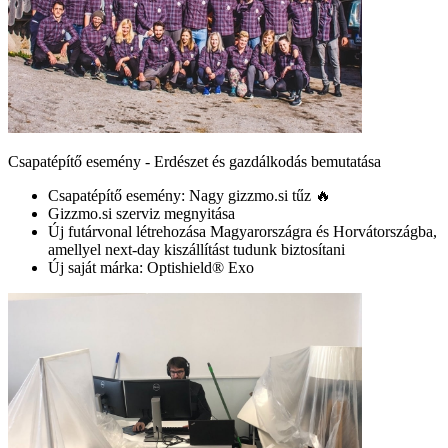
Csapatépítő esemény - Erdészet és gazdálkodás bemutatása
Csapatépítő esemény: Nagy gizzmo.si tűz 🔥
Gizzmo.si szerviz megnyitása
Új futárvonal létrehozása Magyarországra és Horvátországba,
amellyel next-day kiszállítást tudunk biztosítani
Új saját márka: Optishield® Exo