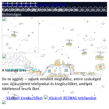
Vissza a
gizzmo.hu-ra
Gyakori kérdések
Van kérdése?
info@gizzmo.hu
info@gizzmo.hu
Biztonságos
A kosarad üres
De ne aggódj — nálunk mindent megtalálsz, amire szükséged
van: újjászületett telefonokat és kiegészítőket, amelyek
tökéletessé teszik őket.
Vásárolj kiegészítőket
Vásárolj RESWAG telefonokat