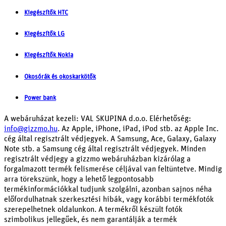
Kiegészítők HTC
Kiegészítők LG
Kiegészítők Nokia
Okosórák és okoskarkötők
Power bank
A webáruházat kezeli:
VAL SKUPINA d.o.o.
Elérhetőség:
info@gizzmo.hu
. Az Apple, iPhone, iPad, iPod stb. az Apple Inc.
cég által regisztrált védjegyek. A Samsung, Ace, Galaxy, Galaxy
Note stb. a Samsung cég által regisztrált védjegyek. Minden
regisztrált védjegy a gizzmo webáruházban kizárólag a
forgalmazott termék felismerése céljával van feltüntetve. Mindig
arra törekszünk, hogy a lehető legpontosabb
termékinformációkkal tudjunk szolgálni, azonban sajnos néha
előfordulhatnak szerkesztési hibák, vagy korábbi termékfotók
szerepelhetnek oldalunkon. A termékről készült fotók
szimbolikus jellegűek, és nem garantálják a termék