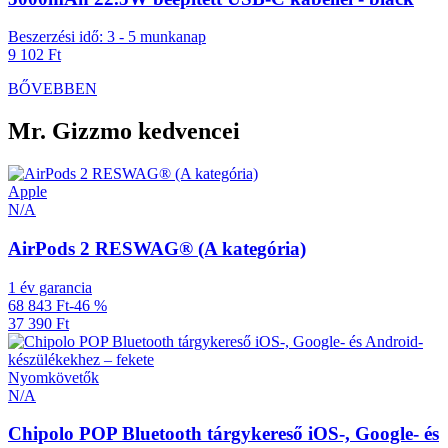
Beszerzési idő: 3 - 5 munkanap
9 102 Ft
BŐVEBBEN
Mr. Gizzmo kedvencei
Apple
N/A
AirPods 2 RESWAG® (A kategória)
1 év garancia
68 843 Ft
-46 %
37 390 Ft
Nyomkövetők
N/A
Chipolo POP Bluetooth tárgykereső iOS-, Google- és