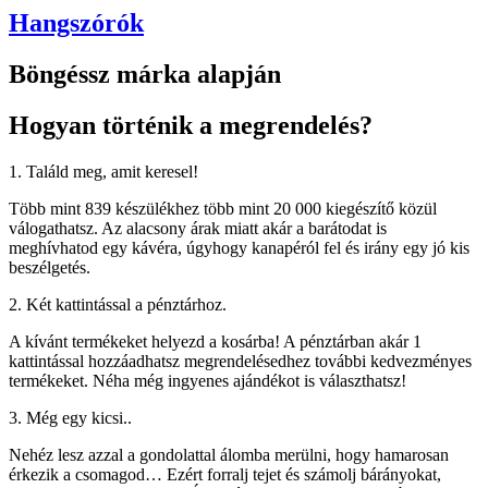
Hangszórók
Böngéssz márka alapján
Hogyan történik a megrendelés?
1. Találd meg, amit keresel!
Több mint 839 készülékhez több mint 20 000 kiegészítő közül
válogathatsz. Az alacsony árak miatt akár a barátodat is
meghívhatod egy kávéra, úgyhogy kanapéról fel és irány egy jó kis
beszélgetés.
2. Két kattintással a pénztárhoz.
A kívánt termékeket helyezd a kosárba! A pénztárban akár 1
kattintással hozzáadhatsz megrendelésedhez további kedvezményes
termékeket. Néha még ingyenes ajándékot is választhatsz!
3. Még egy kicsi..
Nehéz lesz azzal a gondolattal álomba merülni, hogy hamarosan
érkezik a csomagod… Ezért forralj tejet és számolj bárányokat,