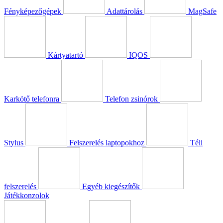
Fényképezőgépek
Adattárolás
MagSafe
Kártyatartó
IQOS
Karkötő telefonra
Telefon zsinórok
Stylus
Felszerelés laptopokhoz
Téli
felszerelés
Egyéb kiegészítők
Játékkonzolok