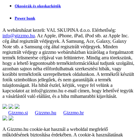
Okosórák és okoskarkötők
Power bank
A webáruházat kezeli:
VAL SKUPINA d.o.o.
Elérhetőség:
info@gizzmo.hu
. Az Apple, iPhone, iPad, iPod stb. az Apple Inc.
cég által regisztrált védjegyek. A Samsung, Ace, Galaxy, Galaxy
Note stb. a Samsung cég által regisztrált védjegyek. Minden
regisztrált védjegy a gizzmo webáruházban kizárólag a forgalmazott
termék felismerése céljával van feltüntetve. Mindig arra törekszünk,
hogy a lehető legpontosabb termékinformációkkal tudjunk szolgálni,
azonban sajnos néha előfordulhatnak szerkesztési hibák, vagy
korábbi termékfotók szerepelhetnek oldalunkon. A termékről készült
fotók szimbolikus jellegűek, és nem garantálják a termék
tulajdonságait. Ha hibát észlel, kérjük, vegye fel velünk a
kapcsolatot az
info@gizzmo.hu
e-mail címen, hogy lehetővé tegyük
a vásárlástól való elállást, és a hiba mihamarabbi kijavítását.
Gizzmo.si
Gizzmo.hu
Gizzmo.hr
A Gizzmo.hu cookie-kat használ a weboldal megfelelő
működésének biztosítása érdekében. A cookie-k használatának