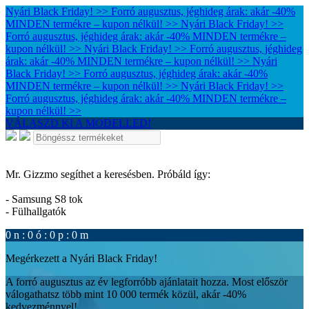
Nyári Black Friday! >> Forró augusztus, jéghideg árak: akár -40%
MINDEN termékre – kupon nélkül! >>
Nyári Black Friday! >>
Forró augusztus, jéghideg árak: akár -40% MINDEN termékre –
kupon nélkül! >>
Nyári Black Friday! >> Forró augusztus, jéghideg
árak: akár -40% MINDEN termékre – kupon nélkül! >>
Nyári
Black Friday! >> Forró augusztus, jéghideg árak: akár -40%
MINDEN termékre – kupon nélkül! >>
Nyári Black Friday! >>
Forró augusztus, jéghideg árak: akár -40% MINDEN termékre –
kupon nélkül! >>
VÁLASZD KI A MODELLED!
Mr. Gizzmo segíthet a keresésben. Próbáld így:
- Samsung S8 tok
- Fülhallgatók
0
n
:
0
ó
:
0
p
:
0
m
Megérkezett a Nyári Black Friday!
A forró augusztus az év legforróbb ajánlatait hozza. Most először
válogathatsz több mint 10 000 termék közül, akár -40%
kedvezménnyel!