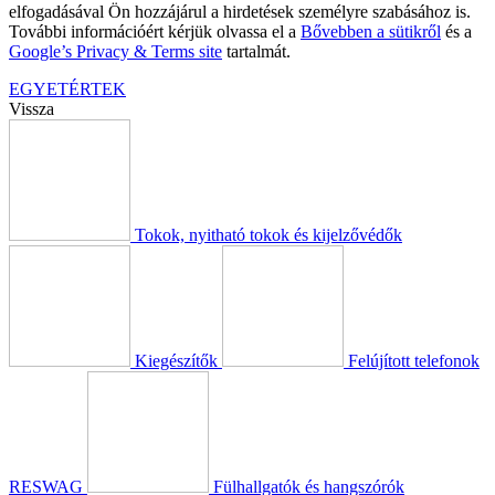
elfogadásával Ön hozzájárul a hirdetések személyre szabásához is.
További információért kérjük olvassa el a
Bővebben a sütikről
és a
Google’s Privacy & Terms site
tartalmát.
EGYETÉRTEK
Vissza
Tokok, nyitható tokok és kijelzővédők
Kiegészítők
Felújított telefonok
RESWAG
Fülhallgatók és hangszórók