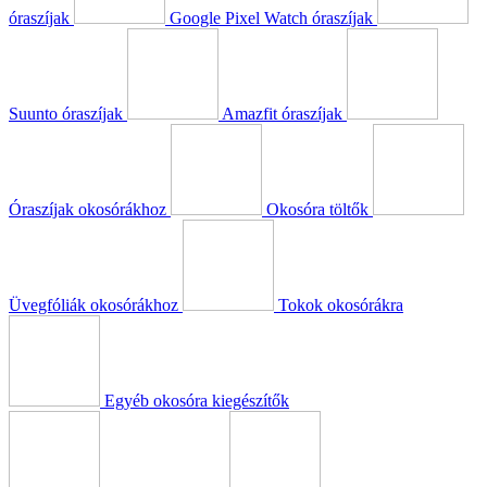
óraszíjak
Google Pixel Watch óraszíjak
Suunto óraszíjak
Amazfit óraszíjak
Óraszíjak okosórákhoz
Okosóra töltők
Üvegfóliák okosórákhoz
Tokok okosórákra
Egyéb okosóra kiegészítők