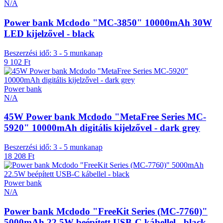
N/A
Power bank Mcdodo "MC-3850" 10000mAh 30W
LED kijelzővel - black
Beszerzési idő: 3 - 5 munkanap
9 102 Ft
Power bank
N/A
45W Power bank Mcdodo "MetaFree Series MC-
5920" 10000mAh digitális kijelzővel - dark grey
Beszerzési idő: 3 - 5 munkanap
18 208 Ft
Power bank
N/A
Power bank Mcdodo "FreeKit Series (MC-7760)"
5000mAh 22.5W beépített USB-C kábellel - black