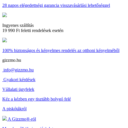
28 napos
elégedettségi garancia visszavásárlási lehetőséggel
Ingyenes szállítás
19 990 Ft feletti rendelések esetén
100% biztonságos és kényelmes rendelés
az otthoni kényelméből
gizzmo.hu
info@gizzmo.hu
Gyakori kérdések
Vállalati ügyfelek
Kéz a kézben egy tisztább bolygó felé
A piskótákról
A Gizzmo®-ról