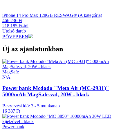
iPhone 14 Pro Max 128GB RESWAG® (A kategória)
466 236 Ft
218 185 Ft-tól
Utolsó darab
BŐVEBBEN
Új az ajánlatunkban
MagSafe
N/A
Power bank Mcdodo "Meta Air (MC-2931)"
5000mAh MagSafe-val, 20W - black
Beszerzési idő: 3 - 5 munkanap
16 387 Ft
Power bank