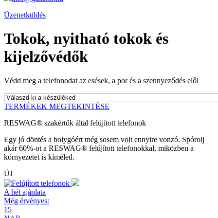
Üzenetküldés
Tokok, nyitható tokok és
kijelzővédők
Védd meg a telefonodat az esések, a por és a szennyeződés elől
TERMÉKEK MEGTEKINTÉSE
RESWAG® szakértők által felújított telefonok
Egy jó döntés a bolygóért még sosem volt ennyire vonzó. Spórolj
akár 60%-ot a RESWAG® felújított telefonokkal, miközben a
környezetet is kíméled.
ÚJ
A hét ajánlata
Még érvényes:
15