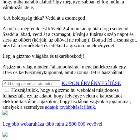
hogy mihamarabb elaludj! Így még gyorsabban el fog múlni a
várakozás ideje.
4. A boldogság titka? Vedd át a csomagot!
A futár a megrendelést követő 2-4 munkanap után fog csengetni.
Szedd a lábad, vedd át a csomagot, kívánj a futárnak szép napot és
siess az ollóért (kérjük, az ollóval ne rohanj)! Bontsd fel a csomagot,
nézd át a termékeket és értékeld a gizzmo.hu élményedet!
Lépj a gizzmo világába és takarékoskodj!
A gizzmo világ minden "állampolgárát" megajándékozzuk egy
10%-os kedvezménykuponnal, amit azonnal fel is használhat!
KUPON ÉRVÉNYESÍTÉSE
Hozzájárulok, hogy a gizzmo.hu weboldal tulajdonosa
felhasználja ezt az adatot, hogy felvegye velem a kapcsolatot
elektronikus úton. Igazolom, hogy tisztában vagyok a jogaimmal,
amelyek a személyes
adatok továbbítását illetik
.
Legjobb webáruháza
több mint 2 500 000 vevővel