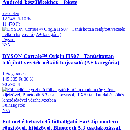
Android-készülékekhez – fekete
készleten
12 745 Ft
-10 %
11 470 Ft
Dyson
N/A
DYSON Corrale™ Origin HS07 - Tanúsítottan
felújított vezeték nélküli hajvasaló (A+ kategória)
1 év garancia
145 335 Ft
-38 %
90 290 Ft
Fülhallgatók
N/A
Fül mellé helyezhető fülhallgató EarClip modern
rögzítővel, kijelzővel, Bluetooth 5.3 csatlakozással,