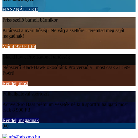
HASZNÁLD KI!
Friss szellő bárhol, bármikor
Kifáraszt a nyári hőség? Ne várj a szellőre - teremtsd meg saját
magadnak!
Már 4 950 FT-tól
BlackHawk Pro: Katonai tartósság
Népszerű BlackHawk okosóránk Pro verziója - most csak 21 599
Ft-ért!
Rendelj most
Fülhallgatóval sportosz?
Active2Pro Bass prémium vezeték nélküli sportffülhallgató most
csak 8 900 Ft!
Rendelj magadnak
0
/
0
info@gizzmo.hu