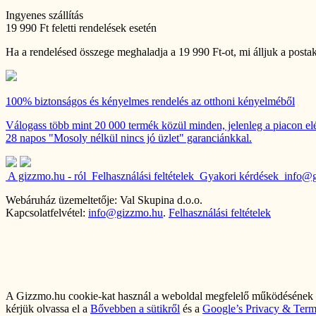
Ingyenes szállítás
19 990 Ft feletti rendelések esetén
Ha a rendelésed összege meghaladja a 19 990 Ft-ot, mi álljuk a postak
100% biztonságos és kényelmes rendelés
az otthoni kényelméből
Válogass több mint 20 000 termék közül minden, jelenleg a piacon elé
28 napos "Mosoly nélkül nincs jó üzlet" garanciánkkal.
A gizzmo.hu - ról
Felhasználási feltételek
Gyakori kérdések
info@
Webáruház üzemeltetője: Val Skupina d.o.o.
Kapcsolatfelvétel:
info@gizzmo.hu
.
Felhasználási feltételek
A Gizzmo.hu cookie-kat használ a weboldal megfelelő működésének bi
kérjük olvassa el a
Bővebben a sütikről
és a
Google’s Privacy & Terms