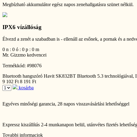
Megbízható akkumulátor egész napos zenehallgatásra szünet nélkül.
IPX6 vízállóság
Élvezd a zenét a szabadban is - ellenáll az esőnek, a pornak és a ned
0
n
:
0
ó
:
0
p
:
0
m
Mr. Gizzmo kedvencei
Termékkód: #98076
Bluetooth hangszóró Havit SK832BT Bluetooth 5.3 technológiával,
9 102 Ft
8 191 Ft
kosárba
Egyéves minőségi garancia
, 28 napos visszavásárlási lehetőséggel
Expressz kiszállítás 2-4 munkanapon belül
, utánvétes fizetés lehetősé
Tovabbi informaciok