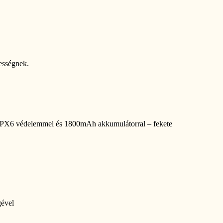
vességnek.
 IPX6 védelemmel és 1800mAh akkumulátorral – fekete
gével