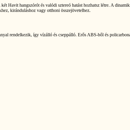
két Havit hangszórót és valódi sztereó hatást hozhatsz létre. A dina
nikhez, kiránduláshoz vagy otthoni összejövetelhez.
yal rendelkezik, így vízálló és cseppálló. Erős ABS-ből és policarboná