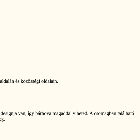
dalán és közösségi oldalain.
 designja van, így bárhova magaddal viheted. A csomagban található
eg.