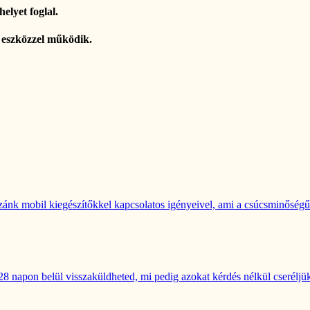
lyet foglal.
 eszközzel működik.
ánk mobil kiegészítőkkel kapcsolatos igényeivel, ami a csúcsminőségű s
 napon belül visszaküldheted, mi pedig azokat kérdés nélkül cseréljük