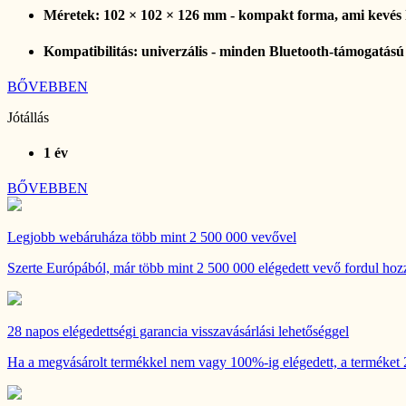
Méretek: 102 × 102 × 126 mm - kompakt forma, ami kevés he
Kompatibilitás: univerzális - minden Bluetooth-támogatású
BŐVEBBEN
Jótállás
1 év
BŐVEBBEN
Legjobb webáruháza
több mint 2 500 000 vevővel
Szerte Európából, már több mint 2 500 000 elégedett vevő fordul hozz
28 napos
elégedettségi garancia visszavásárlási lehetőséggel
Ha a megvásárolt termékkel nem vagy 100%-ig elégedett, a terméket 28