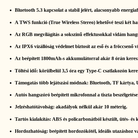
Bluetooth 5.3 kapcsolat a stabil jelért, alacsonyabb energia
A TWS funkció (True Wireless Stereo) lehetővé teszi két ha
Az RGB megvilágítás a sokszínű effektusokkal vidám hang
Az IPX6 vízállóság védelmet biztosít az eső és a fröccsenő víz
Az beépített 1800mAh-s akkumulátorral akár 8 órán keresztül
Töltési idő: körülbelül 3,5 óra egy Type-C csatlakozón kere
Támogatás több lejátszási módnak: Bluetooth, TF kártya,
Autós hangszóró beépített mikrofonnal a tiszta beszélgetése
Jelzéshatótávolság: akadályok nélkül akár 10 méterig.
Tartós kialakítás: ABS és policarbonátból készült, ütés- és k
Hordozhatóság: beépített hordozókötél, ideális utazáshoz v