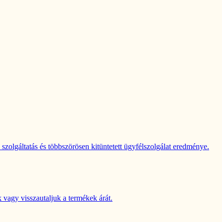
zolgáltatás és többszörösen kitüntetett ügyfélszolgálat eredménye.
 vagy visszautaljuk a termékek árát.