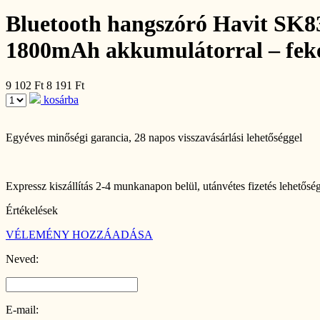
Bluetooth hangszóró Havit SK83
1800mAh akkumulátorral – fek
9 102 Ft
8 191 Ft
kosárba
Egyéves minőségi garancia
, 28 napos visszavásárlási lehetőséggel
Expressz kiszállítás 2-4 munkanapon belül
, utánvétes fizetés lehetősé
Értékelések
VÉLEMÉNY HOZZÁADÁSA
Neved:
E-mail: