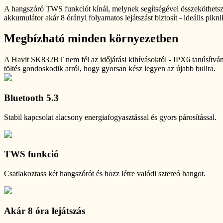
A hangszóró TWS funkciót kínál, melynek segítségével összeköthetsz 
akkumulátor akár 8 órányi folyamatos lejátszást biztosít - ideális pik
Megbízható minden környezetben
A Havit SK832BT nem fél az időjárási kihívásoktól - IPX6 tanúsítvánn
töltés gondoskodik arról, hogy gyorsan kész legyen az újabb bulira.
Bluetooth 5.3
Stabil kapcsolat alacsony energiafogyasztással és gyors párosítással.
TWS funkció
Csatlakoztass két hangszórót és hozz létre valódi sztereó hangot.
Akár 8 óra lejátszás