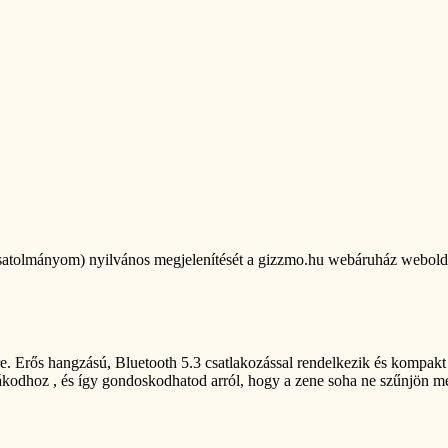
satolmányom) nyilvános megjelenítését a gizzmo.hu webáruház weboldal
. Erős hangzású, Bluetooth 5.3 csatlakozással rendelkezik és kompakt
ákodhoz , és így gondoskodhatod arról, hogy a zene soha ne szűnjön m