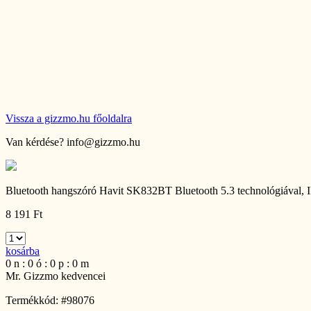
Vissza a gizzmo.hu főoldalra
Van kérdése?
info@gizzmo.hu
Bluetooth hangszóró Havit SK832BT Bluetooth 5.3 technológiával, 
8 191 Ft
kosárba
0
n
:
0
ó
:
0
p
:
0
m
Mr. Gizzmo kedvencei
Termékkód: #98076