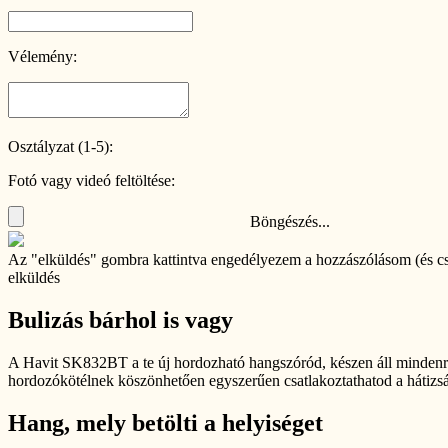
Vélemény:
Osztályzat (1-5):
Fotó vagy videó feltöltése:
Böngészés...
Az "elküldés" gombra kattintva engedélyezem a hozzászólásom (és c
elküldés
Bulizás bárhol is vagy
A Havit SK832BT a te új hordozható hangszóród, készen áll mindenre
hordozókötélnek köszönhetően egyszerűen csatlakoztathatod a hátizs
Hang, mely betölti a helyiséget