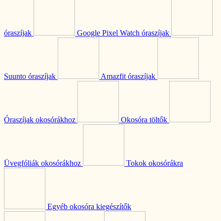
óraszíjak
Google Pixel Watch óraszíjak
Suunto óraszíjak
Amazfit óraszíjak
Óraszíjak okosórákhoz
Okosóra töltők
Üvegfóliák okosórákhoz
Tokok okosórákra
Egyéb okosóra kiegészítők