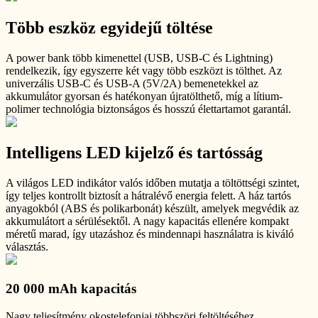
Több eszköz egyidejű töltése
A power bank több kimenettel (USB, USB-C és Lightning)
rendelkezik, így egyszerre két vagy több eszközt is tölthet. Az
univerzális USB-C és USB-A (5V/2A) bemenetekkel az
akkumulátor gyorsan és hatékonyan újratölthető, míg a lítium-
polimer technológia biztonságos és hosszú élettartamot garantál.
Intelligens LED kijelző és tartósság
A világos LED indikátor valós időben mutatja a töltöttségi szintet,
így teljes kontrollt biztosít a hátralévő energia felett. A ház tartós
anyagokból (ABS és polikarbonát) készült, amelyek megvédik az
akkumulátort a sérülésektől. A nagy kapacitás ellenére kompakt
méretű marad, így utazáshoz és mindennapi használatra is kiváló
választás.
20 000 mAh kapacitás
Nagy teljesítmény okostelefonjai többszöri feltöltéséhez.