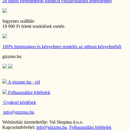
28 napos
elégedettségi garancia visszavásárlási lehetőséggel
Ingyenes szállítás
19 990 Ft feletti rendelések esetén
100% biztonságos és kényelmes rendelés
az otthoni kényelméből
gizzmo.hu
A gizzmo.hu - ról
Felhasználási feltételek
Gyakori kérdések
info@gizzmo.hu
Webáruház üzemeltetője: Val Skupina d.o.o.
Kapcsolatfelvétel:
info@gizzmo.hu
.
Felhasználási feltételek