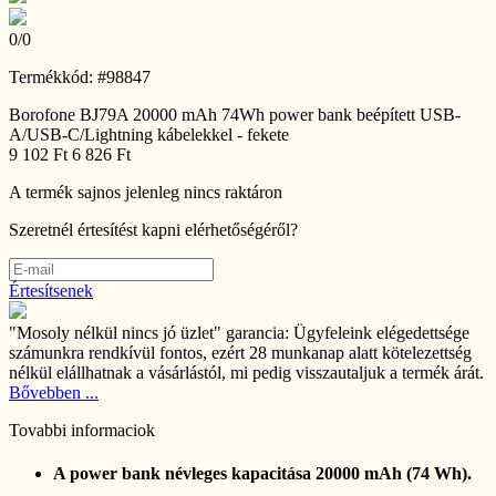
0
/
0
Termékkód: #98847
Borofone BJ79A 20000 mAh 74Wh power bank beépített USB-
A/USB-C/Lightning kábelekkel - fekete
9 102 Ft
6 826 Ft
A termék sajnos jelenleg nincs raktáron
Szeretnél értesítést kapni elérhetőségéről?
Értesítsenek
"Mosoly nélkül nincs jó üzlet" garancia:
Ügyfeleink elégedettsége
számunkra rendkívül fontos, ezért 28 munkanap alatt kötelezettség
nélkül elállhatnak a vásárlástól, mi pedig visszautaljuk a termék árát.
Bővebben ...
Tovabbi informaciok
A power bank névleges kapacitása 20000 mAh (74 Wh).