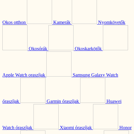
Okos otthon
Kamerák
Nyomkövetők
Okosórák
Okoskarkötők
Apple Watch oraszíjak
Samsung Galaxy Watch
óraszíjak
Garmin óraszíjak
Huawei
Watch óraszíjak
Xiaomi óraszíjak
Honor