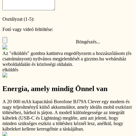
Osztályzat (1-5):
Fotó vagy videó feltöltése:
Böngészés...
Az "elküldés" gombra kattintva engedélyezem a hozzászólásom (és
csatolmányom) nyilvános megjelenítését a gizzmo.hu webáruház
weboldaldalán és közösségi oldalain.
elküldés
Energia, amely mindig Önnel van
A 20 000 mAh kapacitású Borofone BJ79A Clever egy modern és
nagy teljesítményű külső akkumulátor, amely ideális mobil eszközei
töltéséhez, bárhol is járjon. A modell különlegessége az integrált
kábelek (USB-C és Lightning) megléte, ami azt jelenti, hogy
minden szükséges eszköz a töltéshez kéznél lesz, anélkül, hogy
kábeleket kellene keresgélnie a táskájában.