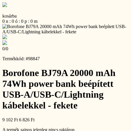
kosárba
0
n
:
0
ó
:
0
p
:
0
m
0
/
0
Termékkód: #98847
Borofone BJ79A 20000 mAh
74Wh power bank beépített
USB-A/USB-C/Lightning
kábelekkel - fekete
9 102 Ft
6 826 Ft
A termék sajnos jelenleg nincs raktáron