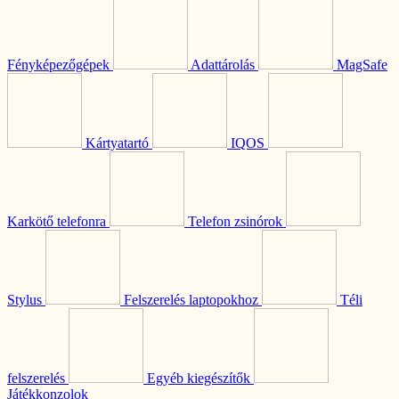
Fényképezőgépek
Adattárolás
MagSafe
Kártyatartó
IQOS
Karkötő telefonra
Telefon zsinórok
Stylus
Felszerelés laptopokhoz
Téli
felszerelés
Egyéb kiegészítők
Játékkonzolok