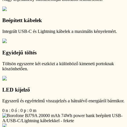
Beépített kábelek
Integrált USB-C és Lightning kábelek a maximális kényelemért.
Egyidejű töltés
Töltsön egyszerre két eszközt a különböző kimeneti portoknak
köszönhetően.
LED kijelző
Egyszerű és egyértelmű visszajelzés a hátralévő energiáról bármikor.
0
n
:
0
ó
:
0
p
:
0
m