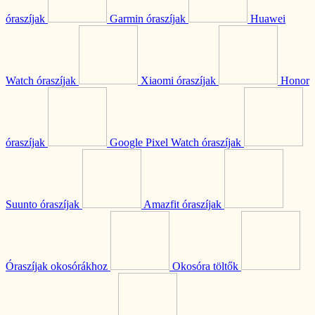
óraszíjak
Garmin óraszíjak
Huawei
Watch óraszíjak
Xiaomi óraszíjak
Honor
óraszíjak
Google Pixel Watch óraszíjak
Suunto óraszíjak
Amazfit óraszíjak
Óraszíjak okosórákhoz
Okosóra töltők