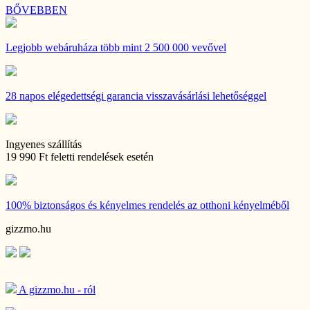
BŐVEBBEN
Legjobb webáruháza
több mint 2 500 000 vevővel
28 napos
elégedettségi garancia visszavásárlási lehetőséggel
Ingyenes szállítás
19 990 Ft feletti rendelések esetén
100% biztonságos és kényelmes rendelés
az otthoni kényelméből
gizzmo.hu
A gizzmo.hu - ról