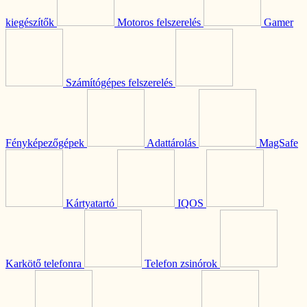
kiegészítők
Motoros felszerelés
Gamer
Számítógépes felszerelés
Fényképezőgépek
Adattárolás
MagSafe
Kártyatartó
IQOS
Karkötő telefonra
Telefon zsinórok