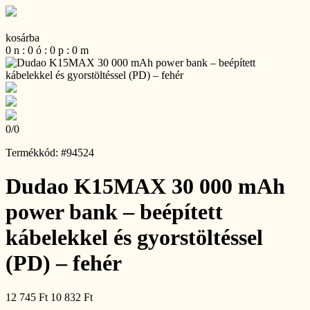
kosárba
0
n
:
0
ó
:
0
p
:
0
m
0
/
0
Termékkód: #94524
Dudao K15MAX 30 000 mAh
power bank – beépített
kábelekkel és gyorstöltéssel
(PD) – fehér
12 745 Ft
10 832 Ft