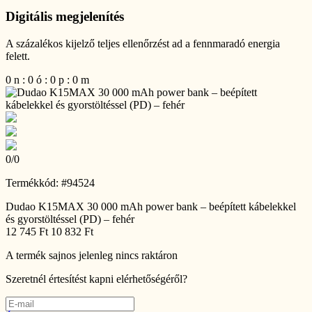
Digitális megjelenítés
A százalékos kijelző teljes ellenőrzést ad a fennmaradó energia
felett.
0
n
:
0
ó
:
0
p
:
0
m
0
/
0
Termékkód: #94524
Dudao K15MAX 30 000 mAh power bank – beépített kábelekkel
és gyorstöltéssel (PD) – fehér
12 745 Ft
10 832 Ft
A termék sajnos jelenleg nincs raktáron
Szeretnél értesítést kapni elérhetőségéről?