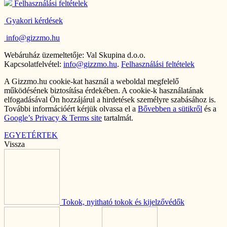
Felhasználási feltételek
Gyakori kérdések
info@gizzmo.hu
Webáruház üzemeltetője: Val Skupina d.o.o.
Kapcsolatfelvétel:
info@gizzmo.hu
.
Felhasználási feltételek
A Gizzmo.hu cookie-kat használ a weboldal megfelelő
működésének biztosítása érdekében. A cookie-k használatának
elfogadásával Ön hozzájárul a hirdetések személyre szabásához is.
További információért kérjük olvassa el a
Bővebben a sütikről
és a
Google’s Privacy & Terms site
tartalmát.
EGYETÉRTEK
Vissza
Tokok, nyitható tokok és kijelzővédők