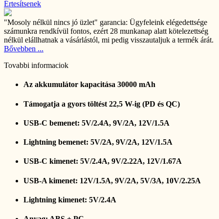
Értesítsenek
"Mosoly nélkül nincs jó üzlet" garancia:
Ügyfeleink elégedettsége
számunkra rendkívül fontos, ezért 28 munkanap alatt kötelezettség
nélkül elállhatnak a vásárlástól, mi pedig visszautaljuk a termék árát.
Bővebben ...
Tovabbi informaciok
Az akkumulátor kapacitása 30000 mAh
Támogatja a gyors töltést 22,5 W-ig (PD és QC)
USB-C bemenet: 5V/2.4A, 9V/2A, 12V/1.5A
Lightning bemenet: 5V/2A, 9V/2A, 12V/1.5A
USB-C kimenet: 5V/2.4A, 9V/2.22A, 12V/1.67A
USB-A kimenet: 12V/1.5A, 9V/2A, 5V/3A, 10V/2.25A
Lightning kimenet: 5V/2.4A
Anyag: ABS + PC