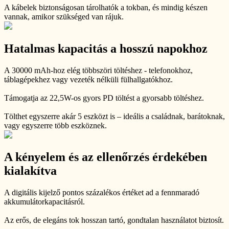
A kábelek biztonságosan tárolhatók a tokban, és mindig készen
vannak, amikor szükséged van rájuk.
Hatalmas kapacitás a hosszú napokhoz
A 30000 mAh-hoz elég többszöri töltéshez - telefonokhoz,
táblagépekhez vagy vezeték nélküli fülhallgatókhoz.
Támogatja az 22,5W-os gyors PD töltést a gyorsabb töltéshez.
Tölthet egyszerre akár 5 eszközt is – ideális a családnak, barátoknak,
vagy egyszerre több eszköznek.
A kényelem és az ellenőrzés érdekében
kialakítva
A digitális kijelző pontos százalékos értéket ad a fennmaradó
akkumulátorkapacitásról.
Az erős, de elegáns tok hosszan tartó, gondtalan használatot biztosít.