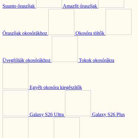
Suunto óraszíjak
Amazfit óraszíjak
Óraszíjak okosórákhoz
Okosóra töltők
Üvegfóliák okosórákhoz
Tokok okosórákra
Egyéb okosóra kiegészítők
Galaxy S26 Ultra
Galaxy S26 Plus