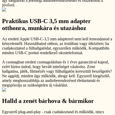
Így megtartod a jelenlegi audioberendezésedet és összekötöd a
jövővel.
Praktikus USB-C 3,5 mm adapter
otthonra, munkára és utazáshoz
Az eredeti Apple USB-C-3,5 mm adapterrel nem kell lemondanod a
kényelemről. Használhatod otthon, az irodában vagy útközben; ha
csatlakoztatod a fülhallgatódat, egyszerűen működik. Kompatibilis
minden USB-C porttal rendelkező okostelefonnal.
A csomagban eredeti csomagolásban és 1 éves garanciával kapod,
ezért biztos tudod, hogy bevált minőséget vásárolsz. Zene
hallgatása, játék, filmnézés vagy fülhallgatón keresztüli beszélgetés?
Ne aggódj, minden úgy működik, ahogy kell. Egyszerű kiegészítő,
amely meghosszabbítja az audioberendezésed élettartamát és
megspórolja az szükségtelen új vásárlást.
Halld a zenét bárhova & bármikor
Egyszerű plug-and-play - csak csatlakoztasd és működik, nincs