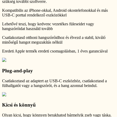
szükség további szoftverre.
Kompatibilis az iPhone-okkal, Android okostelefonokkal és más
USB-C porttal rendelkező eszközökkel
Lehetővé teszi, hogy kedvenc vezetékes füleseidet vagy
hangszóróidat használd tovább
Csatlakoztasd otthoni hangszóróidhoz és élvezd a stabil, kiváló
minőségű hangot megszakítás nélkül
Eredeti Apple termék eredeti csomagolásban, 1 éves garanciával
Plug-and-play
Csatlakoztasd az adaptert az USB-C eszközhöz, csatlakoztasd a
fülhallgatót vagy a hangszórót, és a hang azonnal beindul.
Kicsi és könnyű
Olyan kicsi, hogy könnyen berakhatod bármelyik zseb vagy táska.