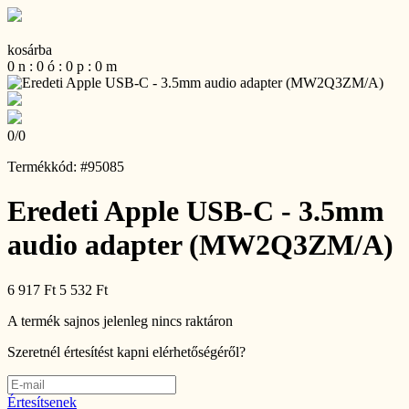
kosárba
0
n
:
0
ó
:
0
p
:
0
m
0
/
0
Termékkód: #95085
Eredeti Apple USB-C - 3.5mm
audio adapter (MW2Q3ZM/A)
6 917 Ft
5 532 Ft
A termék sajnos jelenleg nincs raktáron
Szeretnél értesítést kapni elérhetőségéről?
Értesítsenek