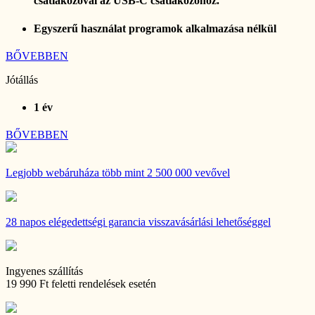
csatlakozóval az USB-C csatlakozóhoz.
Egyszerű használat programok alkalmazása nélkül
BŐVEBBEN
Jótállás
1 év
BŐVEBBEN
Legjobb webáruháza
több mint 2 500 000 vevővel
28 napos
elégedettségi garancia visszavásárlási lehetőséggel
Ingyenes szállítás
19 990 Ft feletti rendelések esetén