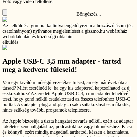
Fotó vagy videó feltöltése:
Böngészés...
Az "elküldés" gombra kattintva engedélyezem a hozzászólásom (és
csatolmányom) nyilvános megjelenítését a gizzmo.hu webáruház
weboldaldalán és közösségi oldalain.
elküldés
Apple USB-C 3,5 mm adapter - tartsd
meg a kedvenc füleseid!
Van egy kiváló minőségű vezetékes fülsed, amely már évek óta a
társad? Miért cserélnéd le, ha egy kis adapterrel kapcsolhatod az új
eszközökhöz? Az eredeti Apple USB-C-3,5 mm adapter lehetővé
teszi, hogy gond nélkül csatlakoztasd az összes telefonhoz USB-C
porttal. Az adapter plug-and-play - csak csatlakoztasd és működik,
nincs szükség további programok telepítésére.
Az Apple biztosítja a tiszta hangzást zavarás nélkül, ezért az adapter
tökéletes zenehallgatáshoz, podcastokhoz vagy filmnézéshez. Kicsi
és könnyű, ezért mindig magadnál tarthatod, készen a használatra.