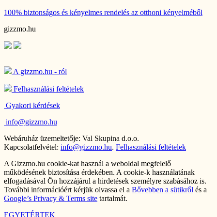
100% biztonságos és kényelmes rendelés
az otthoni kényelméből
gizzmo.hu
A gizzmo.hu - ról
Felhasználási feltételek
Gyakori kérdések
info@gizzmo.hu
Webáruház üzemeltetője: Val Skupina d.o.o.
Kapcsolatfelvétel:
info@gizzmo.hu
.
Felhasználási feltételek
A Gizzmo.hu cookie-kat használ a weboldal megfelelő
működésének biztosítása érdekében. A cookie-k használatának
elfogadásával Ön hozzájárul a hirdetések személyre szabásához is.
További információért kérjük olvassa el a
Bővebben a sütikről
és a
Google’s Privacy & Terms site
tartalmát.
EGYETÉRTEK