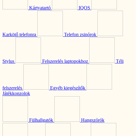
Kártyatartó
IQOS
Karkötő telefonra
Telefon zsinórok
Stylus
Felszerelés laptopokhoz
Téli
felszerelés
Egyéb kiegészítők
Játékkonzolok
Fülhallgatók
Hangszórók