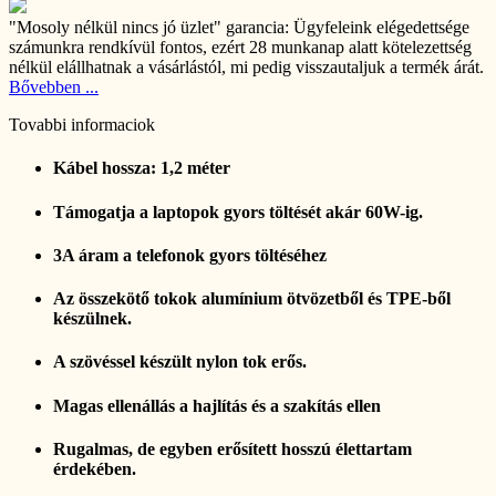
"Mosoly nélkül nincs jó üzlet" garancia:
Ügyfeleink elégedettsége
számunkra rendkívül fontos, ezért 28 munkanap alatt kötelezettség
nélkül elállhatnak a vásárlástól, mi pedig visszautaljuk a termék árát.
Bővebben ...
Tovabbi informaciok
Kábel hossza: 1,2 méter
Támogatja a laptopok gyors töltését akár 60W-ig.
3A áram a telefonok gyors töltéséhez
Az összekötő tokok alumínium ötvözetből és TPE-ből
készülnek.
A szövéssel készült nylon tok erős.
Magas ellenállás a hajlítás és a szakítás ellen
Rugalmas, de egyben erősített hosszú élettartam
érdekében.