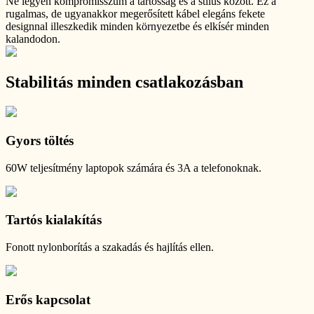
Ne legyen kompromisszum a tartósság és a stílus között. Ez a
rugalmas, de ugyanakkor megerősített kábel elegáns fekete
designnal illeszkedik minden környezetbe és elkísér minden
kalandodon.
Stabilitás minden csatlakozásban
Gyors töltés
60W teljesítmény laptopok számára és 3A a telefonoknak.
Tartós kialakítás
Fonott nylonborítás a szakadás és hajlítás ellen.
Erős kapcsolat