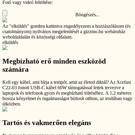
Fotó vagy videó feltöltése:
Böngészés...
Az "elküldés" gombra kattintva engedélyezem a hozzászólásom (és
csatolmányom) nyilvános megjelenítését a gizzmo.hu webáruház
weboldaldalán és közösségi oldalain.
elküldés
Megbízható erő minden eszközöd
számára
Kell egy kábel, ami bírja a tempót, amit az életed diktál? Az Acefast
C22-03 fonott USB-C kábel 60W támogatással lettek tervezve a
laptopok és telefonok gyors és megbízható töltéséhez. A 1,2 méteres
hossza kényelmet és rugalmasságot biztosít otthon, az irodában vagy
útközben.
Tartós és vakmerően elegáns