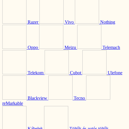
Razer
Vivo
Nothing
Oppo
Meizu
Telemach
Telekom
Cubot
Ulefone
Blackview
Tecno
reMarkable
Kábelek
Töltők és autós töltők