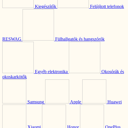
Kiegészítők
Felújított telefonok
RESWAG
Fülhallgatók és hangszórók
Egyéb elektronika
Okosórák és
okoskarkötők
Samsung
Apple
Huawei
Xiaomi
Honor
OnePlus