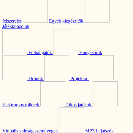
felszerelés
Egyéb kiegészítők
Játékkonzolok
Fülhallgatók
Hangszórók
Drónok
Projektor
Elektromos rollerek
Okos játékok
Virtuális valóság szemüvegek
MP3 Lejátszók