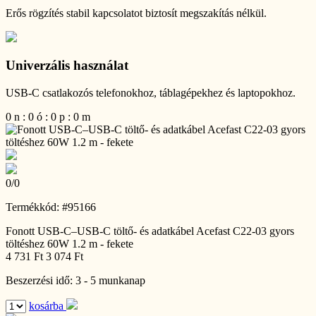
Erős rögzítés stabil kapcsolatot biztosít megszakítás nélkül.
Univerzális használat
USB-C csatlakozós telefonokhoz, táblagépekhez és laptopokhoz.
0
n
:
0
ó
:
0
p
:
0
m
0
/
0
Termékkód: #95166
Fonott USB-C–USB-C töltő- és adatkábel Acefast C22-03 gyors
töltéshez 60W 1.2 m - fekete
4 731 Ft
3 074 Ft
Beszerzési idő: 3 - 5 munkanap
kosárba