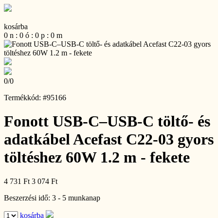
kosárba
0
n
:
0
ó
:
0
p
:
0
m
0
/
0
Termékkód: #95166
Fonott USB-C–USB-C töltő- és
adatkábel Acefast C22-03 gyors
töltéshez 60W 1.2 m - fekete
4 731 Ft
3 074 Ft
Beszerzési idő: 3 - 5 munkanap
kosárba