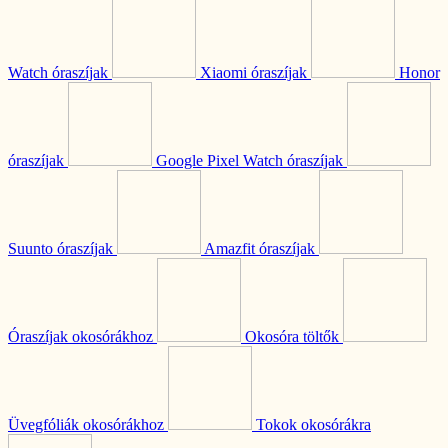
Watch óraszíjak
Xiaomi óraszíjak
Honor
óraszíjak
Google Pixel Watch óraszíjak
Suunto óraszíjak
Amazfit óraszíjak
Óraszíjak okosórákhoz
Okosóra töltők
Üvegfóliák okosórákhoz
Tokok okosórákra