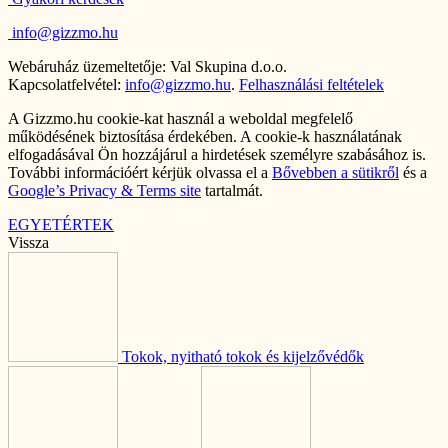
info@gizzmo.hu
Webáruház üzemeltetője: Val Skupina d.o.o.
Kapcsolatfelvétel:
info@gizzmo.hu
.
Felhasználási feltételek
A Gizzmo.hu cookie-kat használ a weboldal megfelelő
működésének biztosítása érdekében. A cookie-k használatának
elfogadásával Ön hozzájárul a hirdetések személyre szabásához is.
További információért kérjük olvassa el a
Bővebben a sütikről
és a
Google’s Privacy & Terms site
tartalmát.
EGYETÉRTEK
Vissza
Tokok, nyitható tokok és kijelzővédők