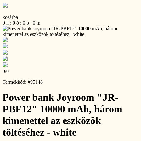
kosárba
0
n
:
0
ó
:
0
p
:
0
m
0
/
0
Termékkód: #95148
Power bank Joyroom "JR-
PBF12" 10000 mAh, három
kimenettel az eszközök
töltéséhez - white