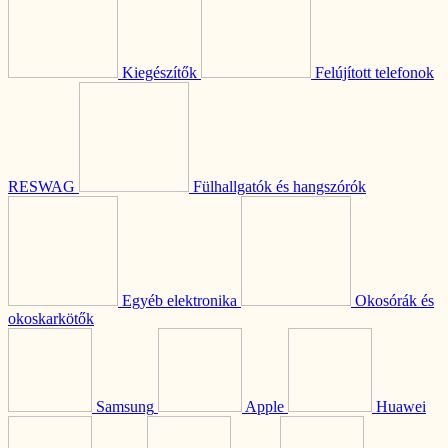
Kiegészítők
Felújított telefonok
RESWAG
Fülhallgatók és hangszórók
Egyéb elektronika
Okosórák és
okoskarkötők
Samsung
Apple
Huawei