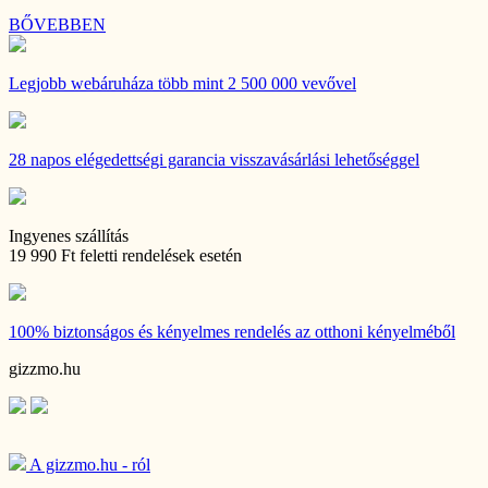
BŐVEBBEN
Legjobb webáruháza
több mint 2 500 000 vevővel
28 napos
elégedettségi garancia visszavásárlási lehetőséggel
Ingyenes szállítás
19 990 Ft feletti rendelések esetén
100% biztonságos és kényelmes rendelés
az otthoni kényelméből
gizzmo.hu
A gizzmo.hu - ról