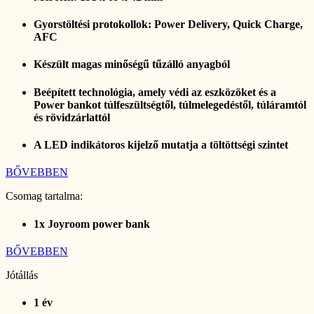
Gyorstöltési protokollok: Power Delivery, Quick Charge,
AFC
Készült magas minőségű tűzálló anyagból
Beépített technológia, amely védi az eszközöket és a
Power bankot túlfeszültségtől, túlmelegedéstől, túláramtól
és rövidzárlattól
A LED indikátoros kijelző mutatja a töltöttségi szintet
BŐVEBBEN
Csomag tartalma:
1x Joyroom power bank
BŐVEBBEN
Jótállás
1 év