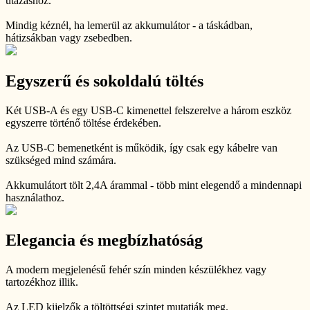
utazáshoz.
Mindig kéznél, ha lemerül az akkumulátor - a táskádban,
hátizsákban vagy zsebedben.
Egyszerű és sokoldalú töltés
Két USB-A és egy USB-C kimenettel felszerelve a három eszköz
egyszerre történő töltése érdekében.
Az USB-C bemenetként is működik, így csak egy kábelre van
szükséged mind számára.
Akkumulátort tölt 2,4A árammal - több mint elegendő a mindennapi
használathoz.
Elegancia és megbízhatóság
A modern megjelenésű fehér szín minden készülékhez vagy
tartozékhoz illik.
Az LED kijelzők a töltöttségi szintet mutatják meg.