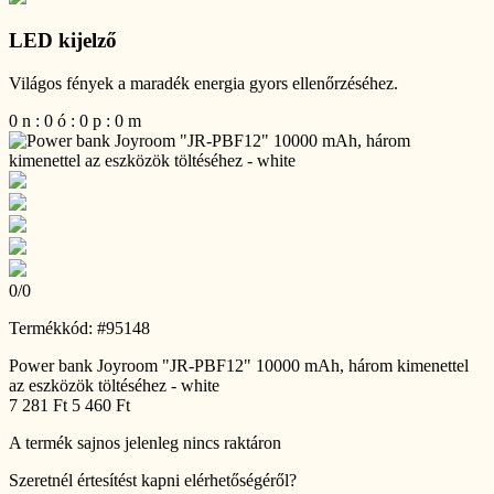
LED kijelző
Világos fények a maradék energia gyors ellenőrzéséhez.
0
n
:
0
ó
:
0
p
:
0
m
0
/
0
Termékkód: #95148
Power bank Joyroom "JR-PBF12" 10000 mAh, három kimenettel
az eszközök töltéséhez - white
7 281 Ft
5 460 Ft
A termék sajnos jelenleg nincs raktáron
Szeretnél értesítést kapni elérhetőségéről?