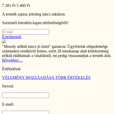
7 281 Ft
5 460 Ft
A termék sajnos jelenleg nincs raktáron
Szeretnél értesítést kapni elérhetőségéről?
Értesítsenek
"Mosoly nélkül nincs jó üzlet" garancia:
Ügyfeleink elégedettsége
számunkra rendkívül fontos, ezért 28 munkanap alatt kötelezettség
nélkül elállhatnak a vásárlástól, mi pedig visszautaljuk a termék árát.
Bővebben ...
Értékelések
VÉLEMÉNY HOZZÁADÁSA
TÖBB ÉRTÉKELÉS
Neved:
E-mail: