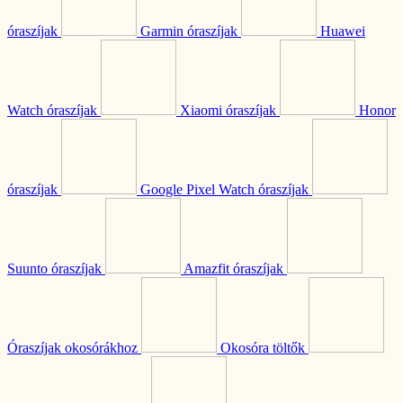
óraszíjak
Garmin óraszíjak
Huawei
Watch óraszíjak
Xiaomi óraszíjak
Honor
óraszíjak
Google Pixel Watch óraszíjak
Suunto óraszíjak
Amazfit óraszíjak
Óraszíjak okosórákhoz
Okosóra töltők