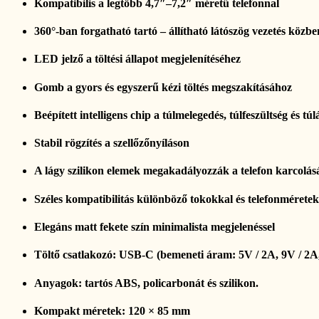
Kompatibilis a legtöbb 4,7″–7,2″ méretű telefonnal
360°-ban forgatható tartó – állítható látószög vezetés közbe
LED jelző a töltési állapot megjelenítéséhez
Gomb a gyors és egyszerű kézi töltés megszakításához
Beépített intelligens chip a túlmelegedés, túlfeszültség és t
Stabil rögzítés a szellőzőnyíláson
A lágy szilikon elemek megakadályozzák a telefon karcolásá
Széles kompatibilitás különböző tokokkal és telefonméretek
Elegáns matt fekete szín minimalista megjelenéssel
Töltő csatlakozó: USB-C (bemeneti áram: 5V / 2A, 9V / 2A
Anyagok: tartós ABS, policarbonát és szilikon.
Kompakt méretek: 120 × 85 mm