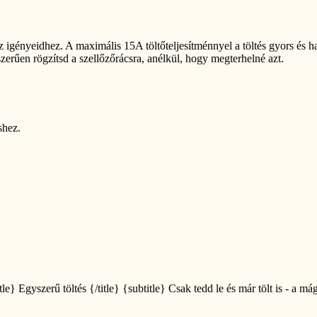
 igényeidhez. A maximális 15A töltőteljesítménnyel a töltés gyors és h
szerűen rögzítsd a szellőzőrácsra, anélkül, hogy megterhelné azt.
shez.
itle} Egyszerű töltés {/title} {subtitle} Csak tedd le és már tölt is - a má