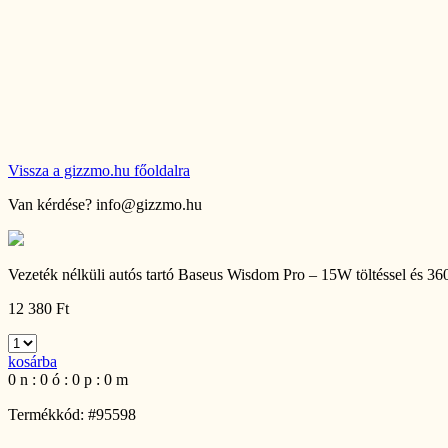
Vissza a gizzmo.hu főoldalra
Van kérdése?
info@gizzmo.hu
Vezeték nélküli autós tartó Baseus Wisdom Pro – 15W töltéssel és 360°
12 380 Ft
kosárba
0
n
:
0
ó
:
0
p
:
0
m
Termékkód: #95598