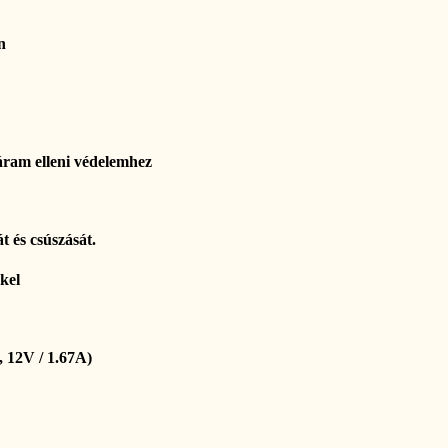
n
úláram elleni védelemhez
t és csúszását.
kel
, 12V / 1.67A)