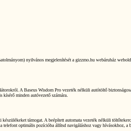
satolmányom) nyilvános megjelenítését a gizzmo.hu webáruház weboldal
torokról. A Baseus Wisdom Pro vezeték nélküli autótöltő biztonságosan
ális kísérő minden autóvezető számára.
i készülékeket támogat. A beépített automata vezeték nélküli töltőtekerc
 telefont optimális pozícióba állítsd navigáláshoz vagy hívásokhoz, a be