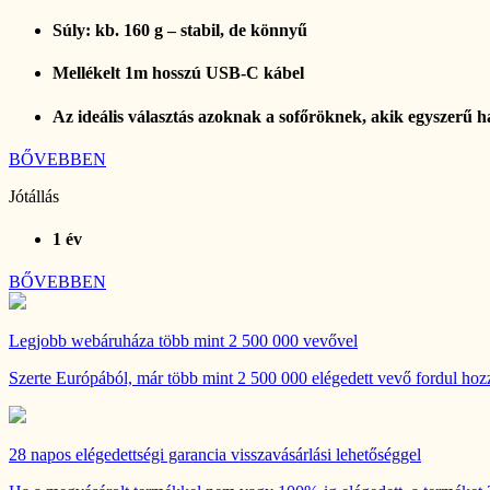
Súly: kb. 160 g – stabil, de könnyű
Mellékelt 1m hosszú USB-C kábel
Az ideális választás azoknak a sofőröknek, akik egyszerű ha
BŐVEBBEN
Jótállás
1 év
BŐVEBBEN
Legjobb webáruháza
több mint 2 500 000 vevővel
Szerte Európából, már több mint 2 500 000 elégedett vevő fordul hozz
28 napos
elégedettségi garancia visszavásárlási lehetőséggel