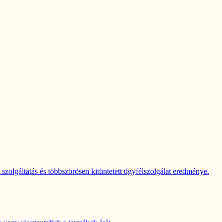
zolgáltatás és többszörösen kitüntetett ügyfélszolgálat eredménye.