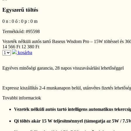
Egyszerű töltés
0
n
:
0
ó
:
0
p
:
0
m
Termékkód: #95598
Vezeték nélküli autós tartó Baseus Wisdom Pro – 15W töltéssel és 360°
14 566 Ft
12 380 Ft
kosárba
Egyéves minőségi garancia
, 28 napos visszavásárlási lehetőséggel
Expressz kiszállítás 2-4 munkanapon belül
, utánvétes fizetés lehetősé
Tovabbi informaciok
Vezeték nélküli autós tartó intelligens automatikus tekercsig
Qi töltés akár 15 W teljesítménnyel (támogatja az 5W / 7.