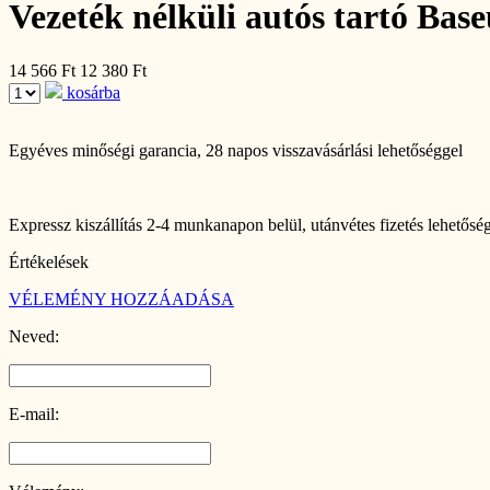
Vezeték nélküli autós tartó Base
14 566 Ft
12 380 Ft
kosárba
Egyéves minőségi garancia
, 28 napos visszavásárlási lehetőséggel
Expressz kiszállítás 2-4 munkanapon belül
, utánvétes fizetés lehetősé
Értékelések
VÉLEMÉNY HOZZÁADÁSA
Neved:
E-mail: