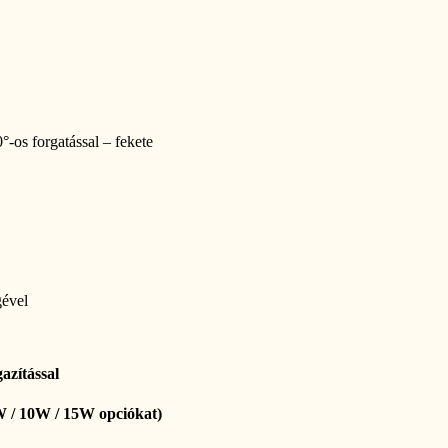
-os forgatással – fekete
gével
azítással
5W / 10W / 15W opciókat)