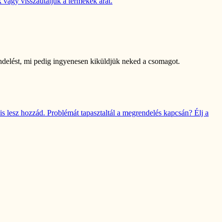
 vagy visszautaljuk a termékek árát.
rendelést, mi pedig ingyenesen kiküldjük neked a csomagot.
s lesz hozzád. Problémát tapasztaltál a megrendelés kapcsán? Élj a