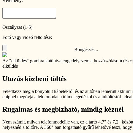
Vélemény:
Osztályzat (1-5):
Fotó vagy videó feltöltése:
Böngészés...
Az "elküldés" gombra kattintva engedélyezem a hozzászólásom (és c
elküldés
Utazás közbeni töltés
Feledkezz meg a bonyolult kábelekről és az autóban lemerült akkumulá
chippel megóvja a telefonodat a túlmelegedéstől és a túltöltéstől. Ide
Rugalmas és megbízható, mindig kéznél
Nem számít, milyen telefonmodellje van, ez a tartó 4,7" és 7,2" között
helyeznéd a töltőre. A 360°-ban forgatható gyűrű lehetővé teszi, hogy a