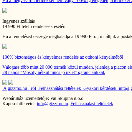
Ha a megvásárolt termékkel nem vagy 100%-ig elégedett, a terméket 28
Ingyenes szállítás
19 990 Ft feletti rendelések esetén
Ha a rendelésed összege meghaladja a 19 990 Ft-ot, mi álljuk a postak
100% biztonságos és kényelmes rendelés
az otthoni kényelméből
Válogass több mint 20 000 termék közül minden, jelenleg a piacon elé
28 napos "Mosoly nélkül nincs jó üzlet" garanciánkkal.
A gizzmo.hu - ról
Felhasználási feltételek
Gyakori kérdések
info@
Webáruház üzemeltetője: Val Skupina d.o.o.
Kapcsolatfelvétel:
info@gizzmo.hu
.
Felhasználási feltételek