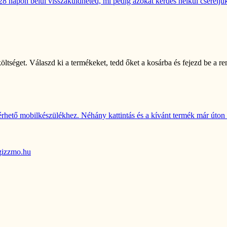
 napon belül visszaküldheted, mi pedig azokat kérdés nélkül cseréljük
öltséget. Válaszd ki a termékeket, tedd őket a kosárba és fejezd be a 
rhető mobilkészülékhez. Néhány kattintás és a kívánt termék már úton i
gizzmo.hu