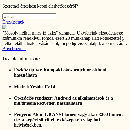
Szeretnél értesítést kapni elérhetőségéről?
Értesítsenek
"Mosoly nélkül nincs jó üzlet" garancia:
Ügyfeleink elégedettsége
számunkra rendkívül fontos, ezért 28 munkanap alatt kötelezettség
nélkül elállhatnak a vásárlástól, mi pedig visszautaljuk a termék árát.
Bővebben ...
Tovabbi informaciok
Eszköz típusa: Kompakt okosprojektor otthoni
használatra
Modell: Yesido TV14
Operációs rendszer: Android az alkalmazások és a
multimédia közvetlen használatára
Fényerő: Akár 170 ANSI lumen vagy akár 3200 lumen a
tiszta képért sötétített és közepesen világított
helyiségekben.