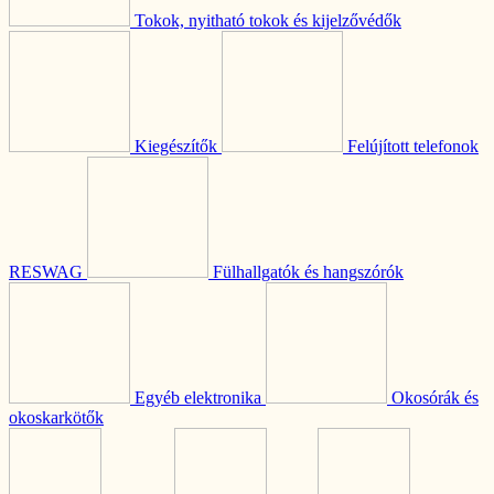
Tokok, nyitható tokok és kijelzővédők
Kiegészítők
Felújított telefonok
RESWAG
Fülhallgatók és hangszórók
Egyéb elektronika
Okosórák és
okoskarkötők