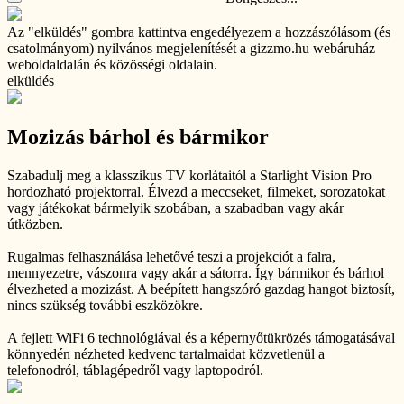
Az "elküldés" gombra kattintva engedélyezem a hozzászólásom (és
csatolmányom) nyilvános megjelenítését a gizzmo.hu webáruház
weboldaldalán és közösségi oldalain.
elküldés
Mozizás bárhol és bármikor
Szabadulj meg a klasszikus TV korlátaitól a Starlight Vision Pro
hordozható projektorral. Élvezd a meccseket, filmeket, sorozatokat
vagy játékokat bármelyik szobában, a szabadban vagy akár
útközben.
Rugalmas felhasználása lehetővé teszi a projekciót a falra,
mennyezetre, vászonra vagy akár a sátorra. Így bármikor és bárhol
élvezheted a mozizást. A beépített hangszóró gazdag hangot biztosít,
nincs szükség további eszközökre.
A fejlett WiFi 6 technológiával és a képernyőtükrözés támogatásával
könnyedén nézheted kedvenc tartalmaidat közvetlenül a
telefonodról, táblagépedről vagy laptopodról.