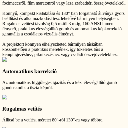
focimeccsről, film maratonról vagy laza szabadtéri összejövetelekről.
Könnyű, kompakt kialakítása és 180°-ban forgatható állványa gyors
beállítást és alkalmazkodást tesz lehetővé bármilyen helyiségben.
Rugalmas vetítési távolság 0,5 m-től 3 m-ig, 160 ANSI lumen
fényerő, praktikus élességállító gomb és automatikus képkorrekció
garantálja a csodálatos vizuális élményt.
A projektort könnyen elhelyezheted bármilyen táskában
köszönhetően a praktikus méretének, így tökéletes társ a
kempingezéshez, piknikezéshez vagy családi összejövetelekhez.
Automatikus korrekció
Az automatikus függőleges igazítás és a kézi élességállító gomb
gondoskodik a tiszta képről.
Rugalmas vetítés
Állítsd be a vetítési méretet 80"-ról 130"-ra vagy többre.