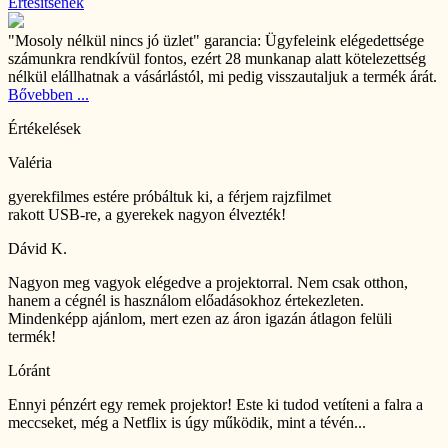
Értesítsenek
"Mosoly nélkül nincs jó üzlet" garancia:
Ügyfeleink elégedettsége
számunkra rendkívül fontos, ezért 28 munkanap alatt kötelezettség
nélkül elállhatnak a vásárlástól, mi pedig visszautaljuk a termék árát.
Bővebben ...
Értékelések
Valéria
gyerekfilmes estére próbáltuk ki, a férjem rajzfilmet
rakott USB-re, a gyerekek nagyon élvezték!
Dávid K.
Nagyon meg vagyok elégedve a projektorral. Nem csak otthon,
hanem a cégnél is használom előadásokhoz értekezleten.
Mindenképp ajánlom, mert ezen az áron igazán átlagon felüli
termék!
Lóránt
Ennyi pénzért egy remek projektor! Este ki tudod vetíteni a falra a
meccseket, még a Netflix is ​​úgy működik, mint a tévén...