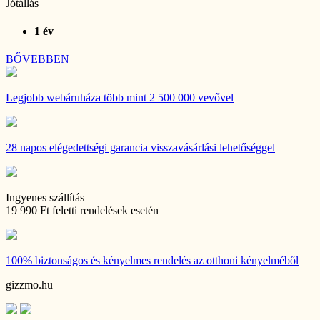
Jótállás
1 év
BŐVEBBEN
Legjobb webáruháza
több mint 2 500 000 vevővel
28 napos
elégedettségi garancia visszavásárlási lehetőséggel
Ingyenes szállítás
19 990 Ft feletti rendelések esetén
100% biztonságos és kényelmes rendelés
az otthoni kényelméből
gizzmo.hu