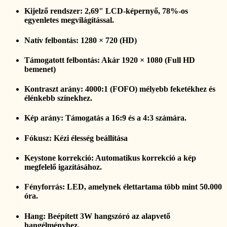
Kijelző rendszer: 2,69" LCD-képernyő, 78%-os
egyenletes megvilágítással.
Natív felbontás: 1280 × 720 (HD)
Támogatott felbontás: Akár 1920 × 1080 (Full HD
bemenet)
Kontraszt arány: 4000:1 (FOFO) mélyebb feketékhez és
élénkebb színekhez.
Kép arány: Támogatás a 16:9 és a 4:3 számára.
Fókusz: Kézi élesség beállítása
Keystone korrekció: Automatikus korrekció a kép
megfelelő igazításához.
Fényforrás: LED, amelynek élettartama több mint 50.000
óra.
Hang: Beépített 3W hangszóró az alapvető
hangélményhez.