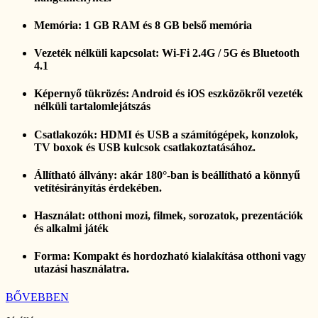
Memória: 1 GB RAM és 8 GB belső memória
Vezeték nélküli kapcsolat: Wi-Fi 2.4G / 5G és Bluetooth
4.1
Képernyő tükrözés: Android és iOS eszközökről vezeték
nélküli tartalomlejátszás
Csatlakozók: HDMI és USB a számítógépek, konzolok,
TV boxok és USB kulcsok csatlakoztatásához.
Állítható állvány: akár 180°-ban is beállítható a könnyű
vetítésirányítás érdekében.
Használat: otthoni mozi, filmek, sorozatok, prezentációk
és alkalmi játék
Forma: Kompakt és hordozható kialakítása otthoni vagy
utazási használatra.
BŐVEBBEN