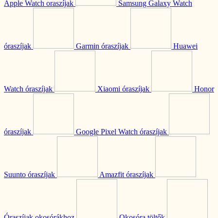
Apple Watch oraszíjak
Samsung Galaxy Watch
óraszíjak
Garmin óraszíjak
Huawei
Watch óraszíjak
Xiaomi óraszíjak
Honor
óraszíjak
Google Pixel Watch óraszíjak
Suunto óraszíjak
Amazfit óraszíjak
Óraszíjak okosórákhoz
Okosóra töltők