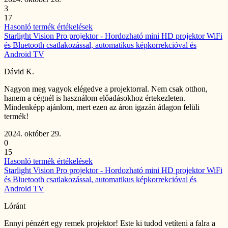
3
17
Hasonló termék értékelések
Starlight Vision Pro projektor - Hordozható mini HD projektor WiFi
és Bluetooth csatlakozással, automatikus képkorrekcióval és
Android TV
Dávid K.
Nagyon meg vagyok elégedve a projektorral. Nem csak otthon,
hanem a cégnél is használom előadásokhoz értekezleten.
Mindenképp ajánlom, mert ezen az áron igazán átlagon felüli
termék!
2024. október 29.
0
15
Hasonló termék értékelések
Starlight Vision Pro projektor - Hordozható mini HD projektor WiFi
és Bluetooth csatlakozással, automatikus képkorrekcióval és
Android TV
Lóránt
Ennyi pénzért egy remek projektor! Este ki tudod vetíteni a falra a