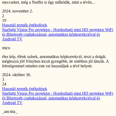
meccseket, még a Netflix is ​​úgy működik, mint a tévén...
2024. november 2.
2
19
Hasonló termék értékelések
Starlight Vision Pro projektor - Hordozható mini HD projektor WiFi
és Bluetooth csatlakozással, automatikus képkorrekcióval és
Android TV
mico
éles kép, élénk színek, automatikus képkorrekció, teszi a dolgát,
méghozzá jól! Fényben kicsit gyengébb, de sötétben jól látszik. A
feleségemmel minden este ezt használjuk a tévé helyett.
2024. október 30.
3
24
Hasonló termék értékelések
Starlight Vision Pro projektor - Hordozható mini HD projektor WiFi
és Bluetooth csatlakozással, automatikus képkorrekcióval és
Android TV
_ancsha_