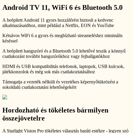
Android TV 11, WiFi 6 és Bluetooth 5.0
A beépített Android 11 gyors hozzáférést biztosít a kedvenc
alkalmazásaidhoz, mint például a Netflix, EON és YouTube
Kétsávos WiFi 6 a gyors és megbízható streameléshez minimális
késéssel
A beépített hangszóró és a Bluetooth 5.0 lehetővé teszik a könnyű
csatlakozást további hangszórókhoz vagy fejhallgatókhoz
HDMI és USB kompatibilitás telefonok, laptopok, USB kulcsok,
játékkonzolok és még sok más csatlakoztatásához
Támogatja a vezeték nélküli és vezetékes képernyőtükrözést a
sokoldalú csatlakoztatási lehetőségekért
Hordozható és tökéletes bármilyen
összejövetelre
A Starlight Vision Pro tökéletes választás baráti estékre - legyen szó