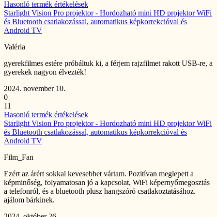
Hasonló termék értékelések
Starlight Vision Pro projektor - Hordozható mini HD projektor WiFi
és Bluetooth csatlakozással, automatikus képkorrekcióval és
Android TV
Valéria
gyerekfilmes estére próbáltuk ki, a férjem rajzfilmet rakott USB-re, a
gyerekek nagyon élvezték!
2024. november 10.
0
11
Hasonló termék értékelések
Starlight Vision Pro projektor - Hordozható mini HD projektor WiFi
és Bluetooth csatlakozással, automatikus képkorrekcióval és
Android TV
Film_Fan
Ezért az árért sokkal kevesebbet vártam. Pozitívan meglepett a
képminőség, folyamatosan jó a kapcsolat, WiFi képernyőmegosztás
a telefonról, és a bluetooth plusz hangszóró csatlakoztatásához.
ajálom bárkinek.
2024. október 26.