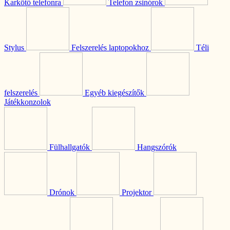
Karkötő telefonra
Telefon zsinórok
Stylus
Felszerelés laptopokhoz
Téli
felszerelés
Egyéb kiegészítők
Játékkonzolok
Fülhallgatók
Hangszórók
Drónok
Projektor