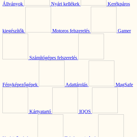
Állványok
Nyári kellékek
Kerékpáros
kiegészítők
Motoros felszerelés
Gamer
Számítógépes felszerelés
Fényképezőgépek
Adattárolás
MagSafe
Kártyatartó
IQOS