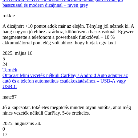
basszussal és modern dizájnnal – raven grey
rokkie
A dizájnért +10 pontot adok már az elején. Tényleg jól néznek ki. A
hang nagyon jó ehhez az árhoz, különösen a basszusoknál. Egyszer
megmentette a telefonom a powerbank funkcióval – 10 %
akkumulátorral pont elég volt ahhoz, hogy hívjak egy taxit
2025. május 16.
5
24
Termék
Ottocast Mini vezeték nélküli CarPlay / Android Auto adapter az
autó és a telefon automatikus csatlakoztatásához – USB-A vagy
USB-C
mate87
Jó a kapcsolat. tökéletes megoldás minden olyan autóba, ahol még
nincs vezeték nélküli CarPlay. 5-ös értékelés.
2025. augusztus 24.
0
17