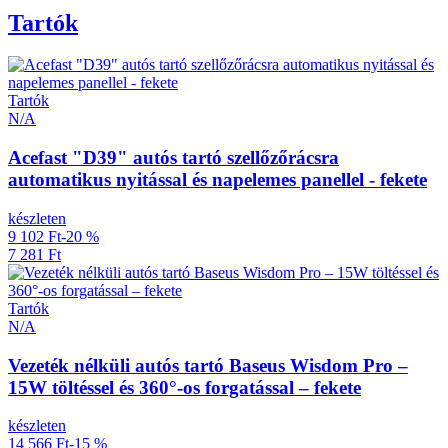
Tartók
Tartók
N/A
Acefast "D39" autós tartó szellőzőrácsra
automatikus nyitással és napelemes panellel - fekete
készleten
9 102 Ft
-20 %
7 281 Ft
Tartók
N/A
Vezeték nélküli autós tartó Baseus Wisdom Pro –
15W töltéssel és 360°-os forgatással – fekete
készleten
14 566 Ft
-15 %