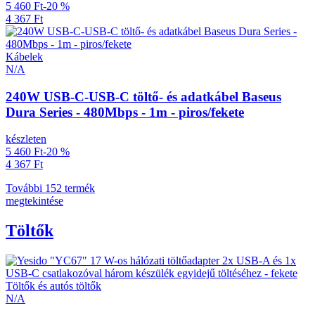
5 460 Ft
-20 %
4 367 Ft
Kábelek
N/A
240W USB-C-USB-C töltő- és adatkábel Baseus
Dura Series - 480Mbps - 1m - piros/fekete
készleten
5 460 Ft
-20 %
4 367 Ft
További 152 termék
megtekintése
Töltők
Töltők és autós töltők
N/A