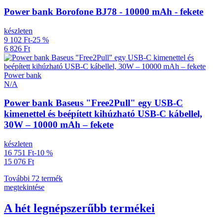
Power bank Borofone BJ78 - 10000 mAh - fekete
készleten
9 102 Ft
-25 %
6 826 Ft
Power bank
N/A
Power bank Baseus "Free2Pull" egy USB-C
kimenettel és beépített kihúzható USB-C kábellel,
30W – 10000 mAh – fekete
készleten
16 751 Ft
-10 %
15 076 Ft
További 72 termék
megtekintése
A hét legnépszerűbb termékei