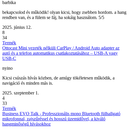
barbika
bekapcsolod és működik! olyan kicsi, hogy zsebben hordom. a hang
rendben van, és a fülem se fáj, ha sokáig használom. 5/5
2025. június 12.
8
34
Termék
Ottocast Mini vezeték nélküli CarPlay / Android Auto adapter az
autó és a telefon automatikus csatlakoztatásához – USB-A vagy
USB-C
nyino
Kicsi csúszás hívás közben, de amúgy tökéletesen működik, a
navigáció és minden más is.
2025. szeptember 1.
4
33
Termék
Business EVO Talk - Professzionális mono Bluetooth fülhallgató
mikrofonnal, zajszűréssel és hosszú üzemidővel, a kiváló
hangminőségű hívásokhoz