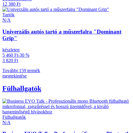
12 380 Ft
Tartók
N/A
Univerzális autós tartó a műszerfalra "Dominant
Grip"
készleten
5 460 Ft
-30 %
3 820 Ft
További 159 termék
megtekintése
Fülhallgatók
Fülhallgatók
N/A