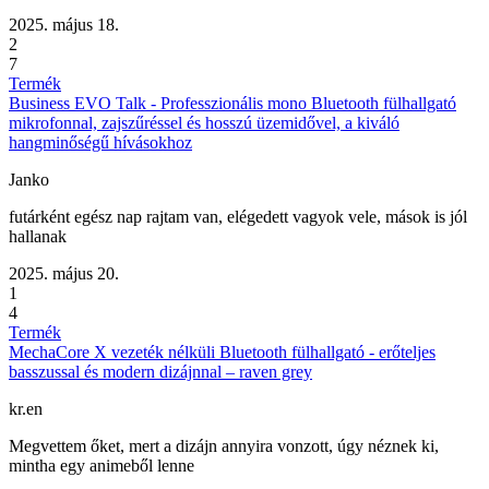
2025. május 18.
2
7
Termék
Business EVO Talk - Professzionális mono Bluetooth fülhallgató
mikrofonnal, zajszűréssel és hosszú üzemidővel, a kiváló
hangminőségű hívásokhoz
Janko
futárként egész nap rajtam van, elégedett vagyok vele, mások is jól
hallanak
2025. május 20.
1
4
Termék
MechaCore X vezeték nélküli Bluetooth fülhallgató - erőteljes
basszussal és modern dizájnnal – raven grey
kr.en
Megvettem őket, mert a dizájn annyira vonzott, úgy néznek ki,
mintha egy animeből lenne