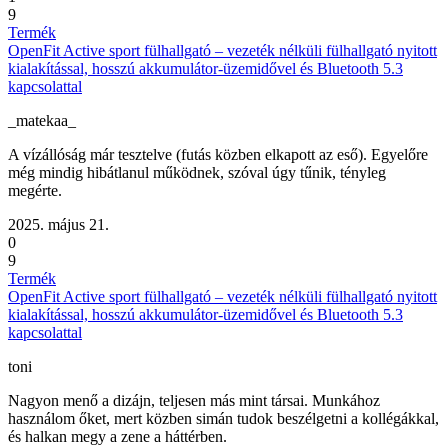
9
Termék
OpenFit Active sport fülhallgató – vezeték nélküli fülhallgató nyitott
kialakítással, hosszú akkumulátor-üzemidővel és Bluetooth 5.3
kapcsolattal
_matekaa_
A vízállóság már tesztelve (futás közben elkapott az eső). Egyelőre
még mindig hibátlanul működnek, szóval úgy tűnik, tényleg
megérte.
2025. május 21.
0
9
Termék
OpenFit Active sport fülhallgató – vezeték nélküli fülhallgató nyitott
kialakítással, hosszú akkumulátor-üzemidővel és Bluetooth 5.3
kapcsolattal
toni
Nagyon menő a dizájn, teljesen más mint társai. Munkához
használom őket, mert közben simán tudok beszélgetni a kollégákkal,
és halkan megy a zene a háttérben.