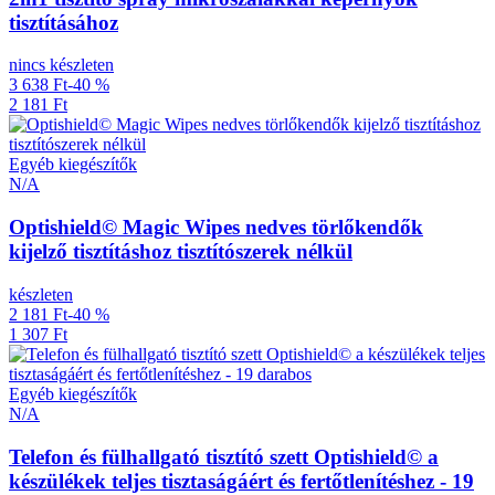
tisztításához
nincs készleten
3 638 Ft
-40 %
2 181 Ft
Egyéb kiegészítők
N/A
Optishield© Magic Wipes nedves törlőkendők
kijelző tisztításhoz tisztítószerek nélkül
készleten
2 181 Ft
-40 %
1 307 Ft
Egyéb kiegészítők
N/A
Telefon és fülhallgató tisztító szett Optishield© a
készülékek teljes tisztaságáért és fertőtlenítéshez - 19