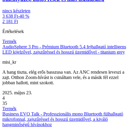
nincs készleten
3 638 Ft
-40 %
2 181 Ft
Értékelések
Termék
AudioSphere 3 Pro - Prémium Bluetooth 5.4 fejhallgató intelligens
LED kijelzővel, zajszűréssel és hosszú üzemidővel - titanium grey
misi_kr
A hang tiszta, elég erős basszusa van. Az ANC rendesen leveszi a
zajt. Otthon Zoom-hívást is csináltam vele, és a másik fél ezzel
jobban hallott, mint szokott.
2025. május 23.
4
35
Termék
Business EVO Talk - Professzionális mono Bluetooth fülhallgató
mikrofonnal, zajszűréssel és hosszú üzemidővel, a kiváló
hangminőségű hívásokhoz