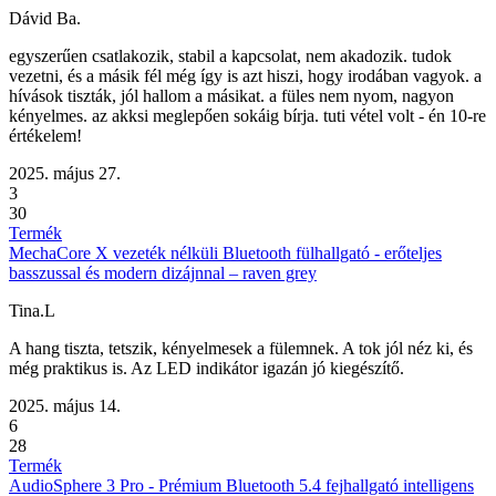
Dávid Ba.
egyszerűen csatlakozik, stabil a kapcsolat, nem akadozik. tudok
vezetni, és a másik fél még így is azt hiszi, hogy irodában vagyok. a
hívások tiszták, jól hallom a másikat. a füles nem nyom, nagyon
kényelmes. az akksi meglepően sokáig bírja. tuti vétel volt - én 10-re
értékelem!
2025. május 27.
3
30
Termék
MechaCore X vezeték nélküli Bluetooth fülhallgató - erőteljes
basszussal és modern dizájnnal – raven grey
Tina.L
A hang tiszta, tetszik, kényelmesek a fülemnek. A tok jól néz ki, és
még praktikus is. Az LED indikátor igazán jó kiegészítő.
2025. május 14.
6
28
Termék
AudioSphere 3 Pro - Prémium Bluetooth 5.4 fejhallgató intelligens