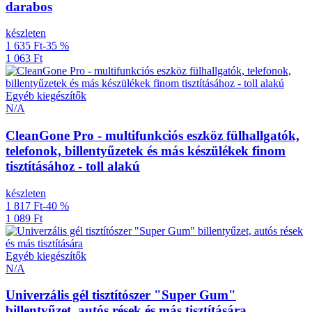
darabos
készleten
1 635 Ft
-35 %
1 063 Ft
Egyéb kiegészítők
N/A
CleanGone Pro - multifunkciós eszköz fülhallgatók,
telefonok, billentyűzetek és más készülékek finom
tisztításához - toll alakú
készleten
1 817 Ft
-40 %
1 089 Ft
Egyéb kiegészítők
N/A
Univerzális gél tisztítószer "Super Gum"
billentyűzet, autós rések és más tisztítására