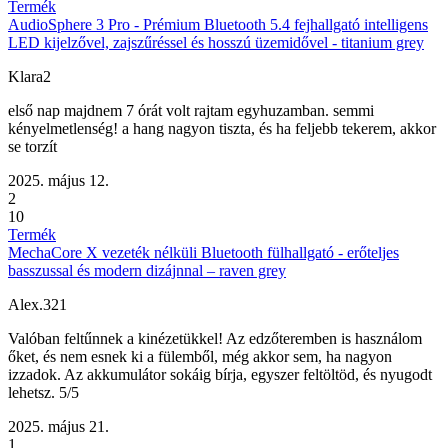
Termék
AudioSphere 3 Pro - Prémium Bluetooth 5.4 fejhallgató intelligens
LED kijelzővel, zajszűréssel és hosszú üzemidővel - titanium grey
Klara2
első nap majdnem 7 órát volt rajtam egyhuzamban. semmi
kényelmetlenség! a hang nagyon tiszta, és ha feljebb tekerem, akkor
se torzít
2025. május 12.
2
10
Termék
MechaCore X vezeték nélküli Bluetooth fülhallgató - erőteljes
basszussal és modern dizájnnal – raven grey
Alex.321
Valóban feltűnnek a kinézetükkel! Az edzőteremben is használom
őket, és nem esnek ki a fülemből, még akkor sem, ha nagyon
izzadok. Az akkumulátor sokáig bírja, egyszer feltöltöd, és nyugodt
lehetsz. 5/5
2025. május 21.
1