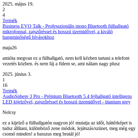
2025. május 19.
2
4
Termék
Business EVO Talk - Professzionális mono Bluetooth fülhallgató
mikrofonnal, zajszűréssel és hosszú üzemidővel, a kiváló
hangminőségű hívásokhoz
maja26
amióta megvan ez a fülhallgató, nem kell kézben tartani a telefont
vezetés közben. és nem fáj a fülem se, ami nálam nagy plusz
2025. június 3.
1
16
Termék
AudioSphere 3 Pro - Prémium Bluetooth 5.4 fejhallgató intelligens
LED kijelzővel, zajszűréssel és hosszú üzemidővel - titanium grey
Nelcsy
ez a kijelző a fülhallgatón nagyon jó! mutatja az időt, háttérképet is
tudsz állítani, különböző zene módok, lejátszás/szünet, meg még egy
csomó minden! a basszus meg brutál jó!