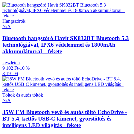
Hangszórók
N/A
Bluetooth hangszóró Havit SK832BT Bluetooth 5.3
technológiával, IPX6 védelemmel és 1800mAh
akkumulátorral – fekete
készleten
9 102 Ft
-10 %
8 191 Ft
Töltők és autós töltők
N/A
35W FM Bluetooth vevő és autós töltő EchoDrive -
BT 5.4, kettős USB-C kimenet, gyorstöltés és
intelligens LED világítás - fekete