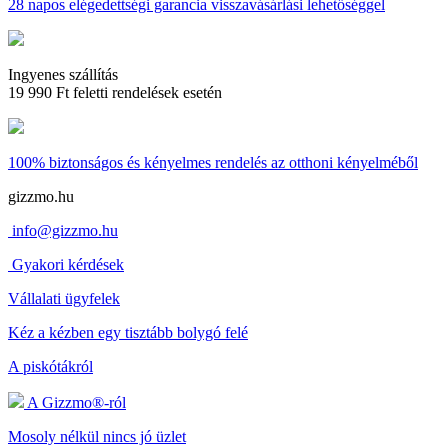
28 napos
elégedettségi garancia visszavásárlási lehetőséggel
Ingyenes szállítás
19 990 Ft feletti rendelések esetén
100% biztonságos és kényelmes rendelés
az otthoni kényelméből
gizzmo.hu
info@gizzmo.hu
Gyakori kérdések
Vállalati ügyfelek
Kéz a kézben egy tisztább bolygó felé
A piskótákról
A Gizzmo®-ról
Mosoly nélkül nincs jó üzlet