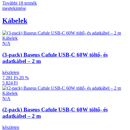
További 18 termék
megtekintése
Kábelek
Kábelek
N/A
(3-pack) Baseus Cafule USB-C 60W töltő- és
adatkábel – 2 m
készleten
7 281 Ft
-20 %
5 824 Ft
Kábelek
N/A
(2-pack) Baseus Cafule USB-C 60W töltő- és
adatkábel – 2 m
készleten