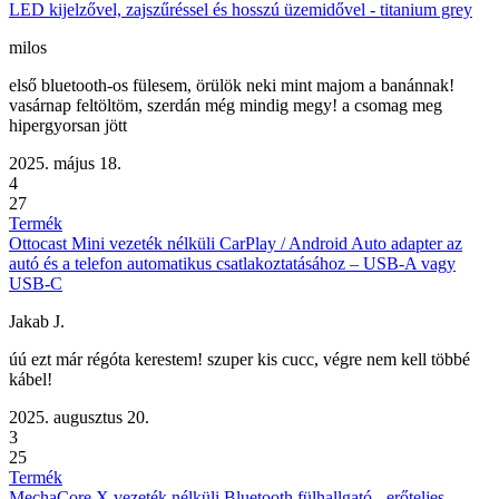
LED kijelzővel, zajszűréssel és hosszú üzemidővel - titanium grey
milos
első bluetooth-os fülesem, örülök neki mint majom a banánnak!
vasárnap feltöltöm, szerdán még mindig megy! a csomag meg
hipergyorsan jött
2025. május 18.
4
27
Termék
Ottocast Mini vezeték nélküli CarPlay / Android Auto adapter az
autó és a telefon automatikus csatlakoztatásához – USB-A vagy
USB-C
Jakab J.
úú ezt már régóta kerestem! szuper kis cucc, végre nem kell többé
kábel!
2025. augusztus 20.
3
25
Termék
MechaCore X vezeték nélküli Bluetooth fülhallgató - erőteljes