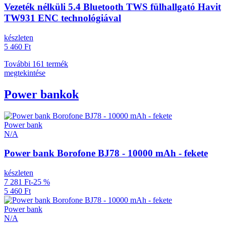
Vezeték nélküli 5.4 Bluetooth TWS fülhallgató Havit
TW931 ENC technológiával
készleten
5 460 Ft
További 161 termék
megtekintése
Power bankok
Power bank
N/A
Power bank Borofone BJ78 - 10000 mAh - fekete
készleten
7 281 Ft
-25 %
5 460 Ft
Power bank
N/A