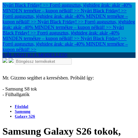
Nyári Black Friday! >> Forró augusztus, jéghideg árak: akár -40%
MINDEN termékre – kupon nélkül! >>
Nyári Black Friday! >>
Forró augusztus, jéghideg árak: akár -40% MINDEN termékre –
kupon nélkül! >>
Nyári Black Friday! >> Forró augusztus, jéghideg
árak: akár -40% MINDEN termékre – kupon nélkül! >>
Nyári
Black Friday! >> Forró augusztus, jéghideg árak: akár -40%
MINDEN termékre – kupon nélkül! >>
Nyári Black Friday! >>
Forró augusztus, jéghideg árak: akár -40% MINDEN termékre –
kupon nélkül! >>
VÁLASZD KI A MODELLED!
Mr. Gizzmo segíthet a keresésben. Próbáld így:
- Samsung S8 tok
- Fülhallgatók
Főoldal
Samsung
Galaxy S26
Samsung Galaxy S26 tokok,