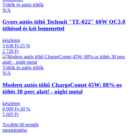
Töltők és autós töltők
N/A
Gyors autós töltő Techsuit "TE-022" 60W QC3.0
töltéssel és két bemenettel
készleten
3 638 Ft
-25 %
2 728 Ft
Töltők és autós töltők
N/A
Modern autós töltő ChargeComet 45W: 88%-os
töltés 30 perc alatt! - night metal
készleten
8 009 Ft
-30 %
5 605 Ft
További 60 termék
megtekintése