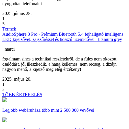
nyugodtan telefonálni
2025. június 28.
1
5
Termék
AudioSphere 3 Pro - Prémium Bluetooth 5.4 fejhallgató intelligens
LED kijelzővel, zajszűréssel és hosszú üzemidővel - titanium grey
_marci_
fogalmam sincs a technikai részletekről, de a füles nem okozott
csalódást. jól illeszkedik, a hang kellemes, nem recseg. a dizájn
nagyon menő, a kijelző meg elég érzékeny!
2025. május 20.
1
2
TÖBB ÉRTÉKELÉS
Legjobb webáruháza
több mint 2 500 000 vevővel