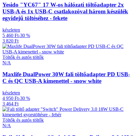
Yesido "YC67" 17 W-os hálózati töltőadapter 2x
USB-A és 1x USB-C csatlakozóval három készülék
egyidejű töltéséhez - fekete
készleten
5 460 Ft
-30 %
3 820 Ft
Töltők és autós töltők
N/A
Maxlife DualPower 30W fali töltőadapter PD USB-
C és QC USB-A kimenettel - snow white
készleten
4 950 Ft
-30 %
3 464 Ft
Töltők és autós töltők
N/A