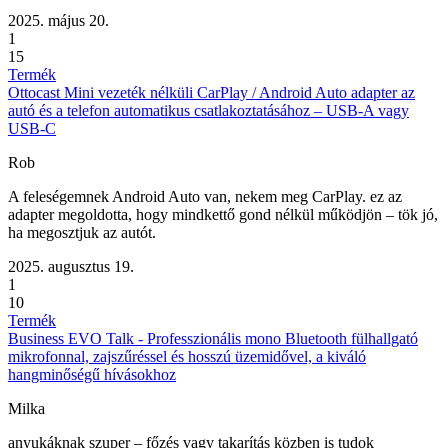
2025. május 20.
1
15
Termék
Ottocast Mini vezeték nélküli CarPlay / Android Auto adapter az
autó és a telefon automatikus csatlakoztatásához – USB-A vagy
USB-C
Rob
A feleségemnek Android Auto van, nekem meg CarPlay. ez az
adapter megoldotta, hogy mindkettő gond nélkül működjön – tök jó,
ha megosztjuk az autót.
2025. augusztus 19.
1
10
Termék
Business EVO Talk - Professzionális mono Bluetooth fülhallgató
mikrofonnal, zajszűréssel és hosszú üzemidővel, a kiváló
hangminőségű hívásokhoz
Milka
anyukáknak szuper – főzés vagy takarítás közben is tudok