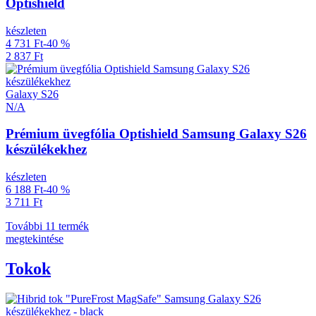
Optishield
készleten
4 731 Ft
-40 %
2 837 Ft
Galaxy S26
N/A
Prémium üvegfólia Optishield Samsung Galaxy S26
készülékekhez
készleten
6 188 Ft
-40 %
3 711 Ft
További 11 termék
megtekintése
Tokok