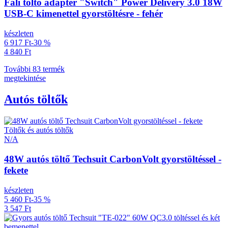
Fali töltő adapter "Switch" Power Delivery 3.0 18W
USB-C kimenettel gyorstöltésre - fehér
készleten
6 917 Ft
-30 %
4 840 Ft
További 83 termék
megtekintése
Autós töltők
Töltők és autós töltők
N/A
48W autós töltő Techsuit CarbonVolt gyorstöltéssel -
fekete
készleten
5 460 Ft
-35 %
3 547 Ft