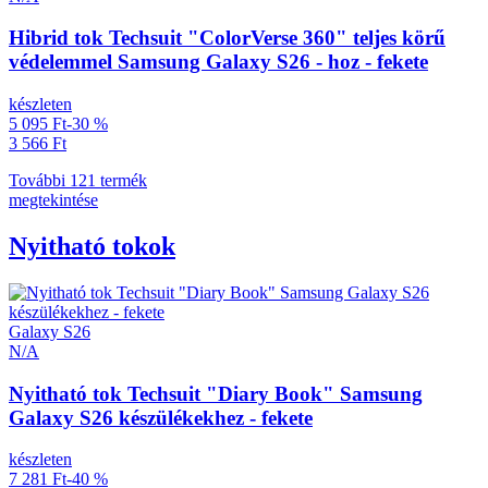
Hibrid tok Techsuit "ColorVerse 360" teljes körű
védelemmel Samsung Galaxy S26 - hoz - fekete
készleten
5 095 Ft
-30 %
3 566 Ft
További 121 termék
megtekintése
Nyitható tokok
Galaxy S26
N/A
Nyitható tok Techsuit "Diary Book" Samsung
Galaxy S26 készülékekhez - fekete
készleten
7 281 Ft
-40 %