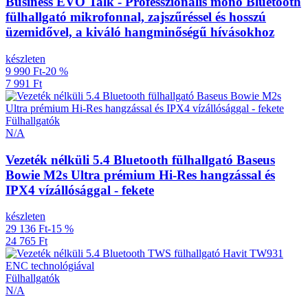
Business EVO Talk - Professzionális mono Bluetooth
fülhallgató mikrofonnal, zajszűréssel és hosszú
üzemidővel, a kiváló hangminőségű hívásokhoz
készleten
9 990 Ft
-20 %
7 991 Ft
Fülhallgatók
N/A
Vezeték nélküli 5.4 Bluetooth fülhallgató Baseus
Bowie M2s Ultra prémium Hi-Res hangzással és
IPX4 vízállósággal - fekete
készleten
29 136 Ft
-15 %
24 765 Ft
Fülhallgatók
N/A