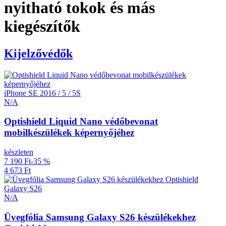
nyitható tokok és más
kiegészítők
Kijelzővédők
iPhone SE 2016 / 5 / 5S
N/A
Optishield Liquid Nano védőbevonat
mobilkészülékek képernyőjéhez
készleten
7 190 Ft
-35 %
4 673 Ft
Galaxy S26
N/A
Üvegfólia Samsung Galaxy S26 készülékekhez