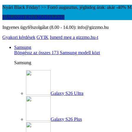
Nyári Black Friday! >> Forró augusztus, jéghideg árak: akár -40%
VÁLASZD KI A MODELLED!
Ingyenes ügyfélszolgálat (8.00 - 14.00):
info@gizzmo.hu
Gyakori kérdések
GYIK
Ismerd meg a gizzmo.hu-t
Samsung
Böngéssz az összes 173 Samsung modell közt
Samsung
Galaxy S26 Ultra
Galaxy S26 Plus