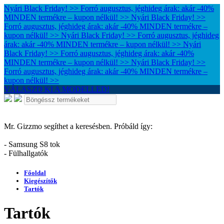
Nyári Black Friday! >> Forró augusztus, jéghideg árak: akár -40%
MINDEN termékre – kupon nélkül! >>
Nyári Black Friday! >>
Forró augusztus, jéghideg árak: akár -40% MINDEN termékre –
kupon nélkül! >>
Nyári Black Friday! >> Forró augusztus, jéghideg
árak: akár -40% MINDEN termékre – kupon nélkül! >>
Nyári
Black Friday! >> Forró augusztus, jéghideg árak: akár -40%
MINDEN termékre – kupon nélkül! >>
Nyári Black Friday! >>
Forró augusztus, jéghideg árak: akár -40% MINDEN termékre –
kupon nélkül! >>
VÁLASZD KI A MODELLED!
Mr. Gizzmo segíthet a keresésben. Próbáld így:
- Samsung S8 tok
- Fülhallgatók
Főoldal
Kiegészítők
Tartók
Tartók