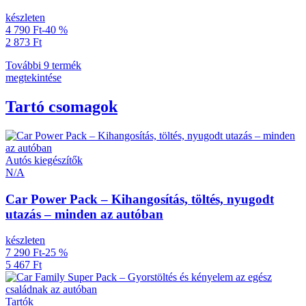
készleten
4 790 Ft
-40 %
2 873 Ft
További 9 termék
megtekintése
Tartó csomagok
Autós kiegészítők
N/A
Car Power Pack – Kihangosítás, töltés, nyugodt
utazás – minden az autóban
készleten
7 290 Ft
-25 %
5 467 Ft
Tartók