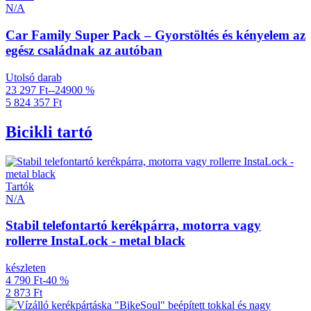
N/A
Car Family Super Pack – Gyorstöltés és kényelem az
egész családnak az autóban
Utolsó darab
23 297 Ft
--24900 %
5 824 357 Ft
Bicikli tartó
Tartók
N/A
Stabil telefontartó kerékpárra, motorra vagy
rollerre InstaLock - metal black
készleten
4 790 Ft
-40 %
2 873 Ft