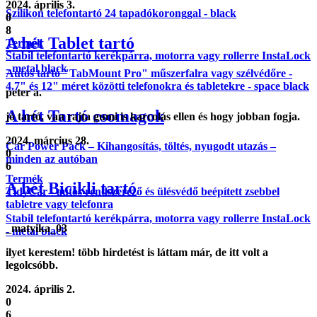
2024. április 3.
Szilikon telefontartó 24 tapadókoronggal - black
0
8
A hét Tablet tartó
Termék
Stabil telefontartó kerékpárra, motorra vagy rollerre InstaLock
- metal black
Autós tartó "TabMount Pro" műszerfalra vagy szélvédőre -
4.7" és 12" méret közötti telefonokra és tabletekre - space black
peter a.
A hét Tartó csomagok
jó tartó, van rajta gumi is karcolás ellen és hogy jobban fogja.
2024. március 28.
Car Power Pack – Kihangosítás, töltés, nyugodt utazás –
0
minden az autóban
6
Termék
A hét Bicikli tartó
TidyCar - autós rendszerező és ülésvédő beépített zsebbel
tabletre vagy telefonra
Stabil telefontartó kerékpárra, motorra vagy rollerre InstaLock
_matyika_03
- metal black
ilyet kerestem! több hirdetést is láttam már, de itt volt a
legolcsóbb.
2024. április 2.
0
6