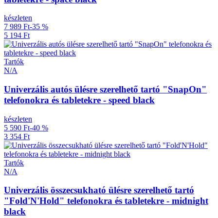
készleten
7 989 Ft
-35 %
5 194 Ft
Tartók
N/A
Univerzális autós ülésre szerelhető tartó "SnapOn"
telefonokra és tabletekre - speed black
készleten
5 590 Ft
-40 %
3 354 Ft
Tartók
N/A
Univerzális összecsukható ülésre szerelhető tartó
"Fold'N'Hold" telefonokra és tabletekre - midnight
black