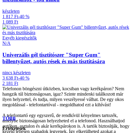
készleten
1 817 Ft
-40 %
1 089 Ft
Egyéb kiegészítők
N/A
Univerzális gél tisztítószer "Super Gum"
billentyűzet, autós rések és más tisztítására
nincs készleten
3 638 Ft
-40 %
2 181 Ft
Telefonon böngészni útközben, kocsiban vagy kerékpáron? Nem
hangzik túl biztonságosan, igaz? Szinte mindenki találkozott már
ilyen helyzettel, és tudja, milyen veszélyessé válhat. De egy okos
megoldással - telefontartóval - megoldhatod ezt a kihívást!
A telefontartó egy egyszerű, de rendkívül kényelmes tartozék,
TÖBB
amelybe biztonságosan helyezheted el a telefonod. Használhatjod
autóban, asztalon és akár kerékpárokon is. A tartók biztosítják, hogy
Értékelések
kezeid teljesen szabadok legyenek. Így elkerülheted azokat a