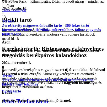
telefont...
Car Power Pack – Kihangosítás, töltés, nyugodt utazás – minden az
autóban
2024. április 10.
Tartó csomagok
1
13
Bicikli tartó
Termék
ZeroGravity mágneses önbeálló tartó - 360 fokos tartó
kormánykerékhez, kijelzőhöz, műszerfalhoz, falhoz vagy más
felületekhez
Stabil telefontartó kerékpárra, motorra vagy rollerre InstaLock -
metal black
Áron
Kerékpártartó: Biztonságos és kényelmes
Tart, mint az őrült. Nem engedte el a telefonom, még murvás
megoldás kerékpáros kalandokhoz
úton sem.
2024. december 1.
0
Szenvedélyes kerékpáros vagy, aki szeret
új útvonalakat felfedezni
9
és élvezni a friss levegőt?
Akkor egy kerékpáros telefontartó a
Termék
megfelelő választás számodra. A kerékpártartók a kerékpárosok
TidyCar - autós rendszerező és ülésvédő beépített zsebbel
nélkülözhetetlen kellékeivé váltak, mivel
nagyobb biztonságot és
tabletre vagy telefonra
kényelmet biztosítanak az úton.
Bicikli tartó
Laura
A hét Telefon tartó
éééés végre rend van a kocsiban. jó termék