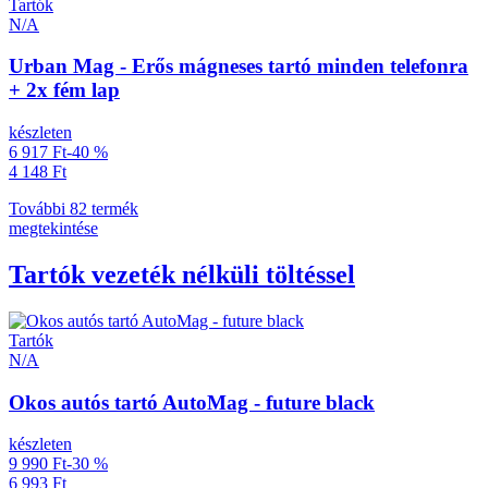
Tartók
N/A
Urban Mag - Erős mágneses tartó minden telefonra
+ 2x fém lap
készleten
6 917 Ft
-40 %
4 148 Ft
További 82 termék
megtekintése
Tartók vezeték nélküli töltéssel
Tartók
N/A
Okos autós tartó AutoMag - future black
készleten
9 990 Ft
-30 %
6 993 Ft