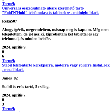
Termék
Univerzális összecsukható ülésre szerelhető tartó
"Fold'N'Hold" telefonokra és tabletekre - midnight black
Reka$07
Ahogy ígérik, megrendeltem, másnap meg is kaptam. Még nem
telepítettem, de jól néz ki, kipróbáltam két tablettel és egy
telefonnal, és minden belefér.
2024. április 9.
0
6
Termék
Stabil telefontartó kerékpárra, motorra vagy rollerre InstaLock
- metal black
Janos_82
Stabil és erős tartó, 5 csillag.
2024. április 7.
0
3
Termék