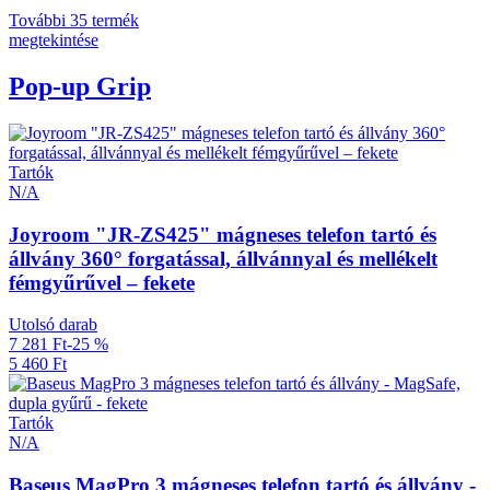
További 35 termék
megtekintése
Pop-up Grip
Tartók
N/A
Joyroom "JR-ZS425" mágneses telefon tartó és
állvány 360° forgatással, állvánnyal és mellékelt
fémgyűrűvel – fekete
Utolsó darab
7 281 Ft
-25 %
5 460 Ft
Tartók
N/A
Baseus MagPro 3 mágneses telefon tartó és állvány -