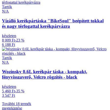
Tartók
N/A
Vízálló kerékpártáska "BikeSoul" beépített tokkal
és nagy térfogattal kerékpárvázra
készleten
8 009 Ft
-23 %
6 188 Ft
Tartók
N/A
Wozinsky 0.6L kerékpár táska - kompakt,
fényvisszaverő, Velcro rögzítés - black
készleten
5 460 Ft
-35 %
3 547 Ft
További 18 termék
megtekintése