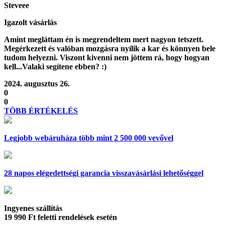
Steveee
Igazolt vásárlás
Amint megláttam én is megrendeltem mert nagyon tetszett.
Megérkezett és valóban mozgásra nyílik a kar és könnyen bele
tudom helyezni. Viszont kivenni nem jöttem rá, hogy hogyan
kell...Valaki segítene ebben? :)
2024. augusztus 26.
0
0
TÖBB ÉRTÉKELÉS
Legjobb webáruháza
több mint 2 500 000 vevővel
28 napos
elégedettségi garancia visszavásárlási lehetőséggel
Ingyenes szállítás
19 990 Ft feletti rendelések esetén