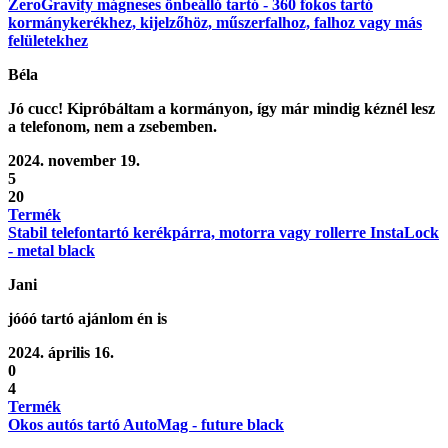
ZeroGravity mágneses önbeálló tartó - 360 fokos tartó
kormánykerékhez, kijelzőhöz, műszerfalhoz, falhoz vagy más
felületekhez
Béla
Jó cucc! Kipróbáltam a kormányon, így már mindig kéznél lesz
a telefonom, nem a zsebemben.
2024. november 19.
5
20
Termék
Stabil telefontartó kerékpárra, motorra vagy rollerre InstaLock
- metal black
Jani
jóóó tartó ajánlom én is
2024. április 16.
0
4
Termék
Okos autós tartó AutoMag - future black