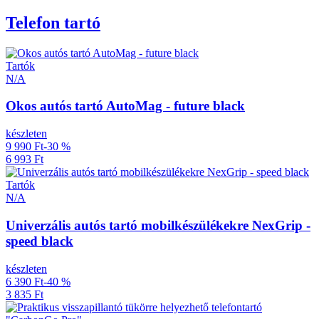
Telefon tartó
Tartók
N/A
Okos autós tartó AutoMag - future black
készleten
9 990 Ft
-30 %
6 993 Ft
Tartók
N/A
Univerzális autós tartó mobilkészülékekre NexGrip -
speed black
készleten
6 390 Ft
-40 %
3 835 Ft