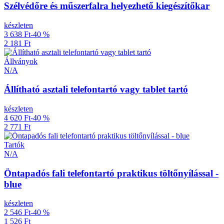
Szélvédőre és műszerfalra helyezhető kiegészítőkar
készleten
3 638 Ft
-40 %
2 181 Ft
Állványok
N/A
Állítható asztali telefontartó vagy tablet tartó
készleten
4 620 Ft
-40 %
2 771 Ft
Tartók
N/A
Öntapadós fali telefontartó praktikus töltőnyílással -
blue
készleten
2 546 Ft
-40 %
1 526 Ft