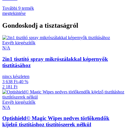
További 9 termék
megtekintése
Gondoskodj a tisztaságról
Egyéb kiegészítők
N/A
2in1 tisztító spray mikrószálakkal képernyők
tisztításához
nincs készleten
3 638 Ft
-40 %
2 181 Ft
Egyéb kiegészítők
N/A
Optishield© Magic Wipes nedves törlőkendők
kijelző tisztításhoz tisztítószerek nélkül