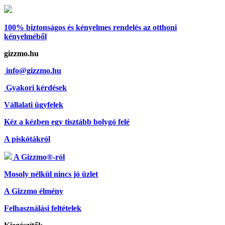
100% biztonságos és kényelmes rendelés
az otthoni
kényelméből
gizzmo.hu
info@gizzmo.hu
Gyakori kérdések
Vállalati ügyfelek
Kéz a kézben egy tisztább bolygó felé
A piskótákról
A Gizzmo®-ról
Mosoly nélkül nincs jó üzlet
A Gizzmo élmény
Felhasználási feltételek