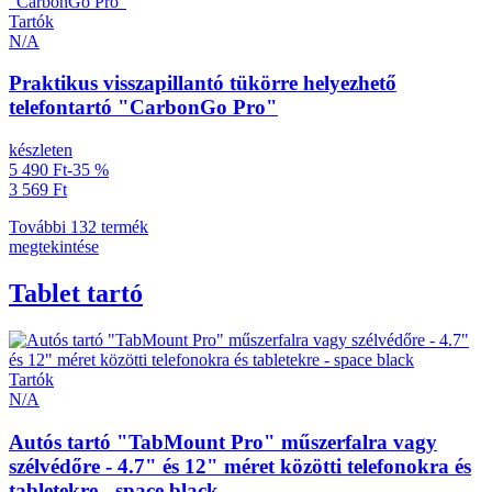
Tartók
N/A
Praktikus visszapillantó tükörre helyezhető
telefontartó "CarbonGo Pro"
készleten
5 490 Ft
-35 %
3 569 Ft
További 132 termék
megtekintése
Tablet tartó
Tartók
N/A
Autós tartó "TabMount Pro" műszerfalra vagy
szélvédőre - 4.7" és 12" méret közötti telefonokra és
tabletekre - space black