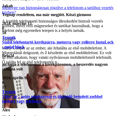
Jakab
Mennyire van biztonságosan rögzítve a telefonom a tartóhoz vezetés
közben?
Tegnap rendeltem, ma már megjött. Köszi gizmooo
A legtöbb telefontartó biztonságos illeszkedést biztosít vezetés
2024. március 15.
közben, mivel erős mágneseket és tartókat használnak, hogy a
0
telefont még egyenetlen terepen is a helyén tartsák.
18
Termék
Tudtad?
Stabil telefontartó kerékpárra, motorra vagy rollerre InstaLock
- metal black
Marty Cooper az az ember, aki feltalálta az első mobiltelefont. A
Motorolánál dolgozott, és ő készítette az első mobiltelefont. Ez volt
Bela24
az első alkalom, hogy valaki nyilvánosan mobiltelefonról telefonált.
Ő találta fel az első telefontartót is.
jól fogja a telefonomat a kerékpáromon, a beszerelés nagyon
szimpla volt
2024. április 9.
0
17
Termék
TidyCar - autós rendszerező és ülésvédő beépített zsebbel
tabletre vagy telefonra
Alex