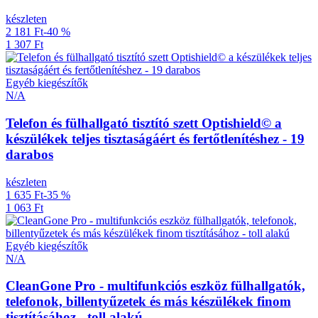
készleten
2 181 Ft
-40 %
1 307 Ft
Egyéb kiegészítők
N/A
Telefon és fülhallgató tisztító szett Optishield© a
készülékek teljes tisztaságáért és fertőtlenítéshez - 19
darabos
készleten
1 635 Ft
-35 %
1 063 Ft
Egyéb kiegészítők
N/A
CleanGone Pro - multifunkciós eszköz fülhallgatók,
telefonok, billentyűzetek és más készülékek finom
tisztításához - toll alakú