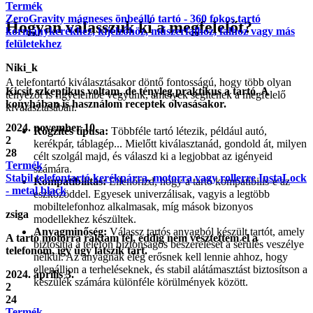
Termék
ZeroGravity mágneses önbeálló tartó - 360 fokos tartó
Hogyan válasszuk ki a megfelelőt?
kormánykerékhez, kijelzőhöz, műszerfalhoz, falhoz vagy más
felületekhez
Niki_k
A telefontartó kiválasztásakor döntő fontosságú, hogy több olyan
Kicsit szkeptikus voltam, de tényleg praktikus a tartó. A
tényezőt is figyelembe vegyünk, amelyek segítenek a megfelelő
konyhában is használom receptek olvasásakor.
kiválasztásában.
2024. november 10.
Rögzítés típusa:
Többféle tartó létezik, például autó,
2
kerékpár, táblagép... Mielőtt kiválasztanád, gondold át, milyen
28
célt szolgál majd, és válaszd ki a legjobbat az igényeid
Termék
számára.
Stabil telefontartó kerékpárra, motorra vagy rollerre InstaLock
Kompatibilitás:
Ellenőrizd, hogy a tartó kompatibilis-e az
- metal black
eszközöddel. Egyesek univerzálisak, vagyis a legtöbb
mobiltelefonhoz alkalmasak, míg mások bizonyos
zsiga
modellekhez készültek.
Anyagminőség:
Válassz tartós anyagból készült tartót, amely
A tartó motorra raktam fel, eddig nem vesztettem el a
biztosítja a telefon biztonságos beszerelését a sérülés veszélye
telefonom, így úgy látszik tart.
nélkül. Az anyagnak elég erősnek kell lennie ahhoz, hogy
ellenálljon a terheléseknek, és stabil alátámasztást biztosítson a
2024. április 3.
készülék számára különféle körülmények között.
2
24
Termék