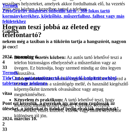
veszélyes helyzeteket, amelyek akkor fordulhatnak elő, ha vezetés
Termék
vagy séta közben a kezedben tartod a telefont.
ZeroGravity mágneses önbeálló tartó - 360 fokos tartó
kormánykerékhez, kijelzőhöz, műszerfalhoz, falhoz vagy más
felületekhez
Hogyan teszi jobbá az életed egy
Gábor.k
telefontartó?
nekem még a taxiban is a tükörön tartja a hangszórót, nagyon
jó cucc!
2024. november 6.
Biztonság vezetés közben:
Az autós tartó lehetővé teszi a
4
telefon biztonságos elhelyezését a műszerfalon vagy az
33
üvegen. Ez biztosítja, hogy szemed mindig az útra legyen
Termék
fókuszálva.
TidyCar - autós rendszerező és ülésvédő beépített zsebbel
Jobb produktivitás:
Munka vagy tanulás közben helyezd a
tabletre vagy telefonra
telefont az asztalra a számítógép mellé, és használd kiegészítő
képernyőként üzenetek olvasásához vagy anyag
vitaa
megtekintéséhez.
Kényelem és praktikum:
A tartó lehetővé teszi, hogy
Pont ezt kerestük, a gyerekek így már nem rugdossák az
telefonod mindig kéznél legyen. Főzéskor, receptek
üléseket, a játékokat és italokat pedig elrakják maguknak!
keresésekor, edzés közben, videók vagy filmek nézésekor
különösen jól jön.
2024. március 10.
2
33