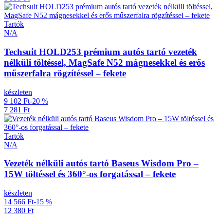
Tartók
N/A
Techsuit HOLD253 prémium autós tartó vezeték
nélküli töltéssel, MagSafe N52 mágnesekkel és erős
műszerfalra rögzítéssel – fekete
készleten
9 102 Ft
-20 %
7 281 Ft
Tartók
N/A
Vezeték nélküli autós tartó Baseus Wisdom Pro –
15W töltéssel és 360°-os forgatással – fekete
készleten
14 566 Ft
-15 %
12 380 Ft