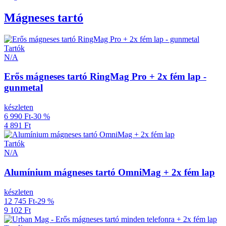
Mágneses tartó
Tartók
N/A
Erős mágneses tartó RingMag Pro + 2x fém lap -
gunmetal
készleten
6 990 Ft
-30 %
4 891 Ft
Tartók
N/A
Alumínium mágneses tartó OmniMag + 2x fém lap
készleten
12 745 Ft
-29 %
9 102 Ft