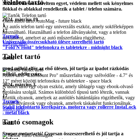
Telefon tartó
Mindkét ülésre szereltem egyet, védelem mellett sok kényelmes
fiókkal és ablakkal rendelkezik a tablet / telefon számára.
2024. március 19.
Okos autós tartó AutoMag - future black
1
Az autós telefon tartó egy univerzális eszköz, amely sokféleképpen
17
használható. Használható a telefon állványaként, vagy a telefon
Termék
tartójaként, amelyet az autó műszerfalára rögzíthetsz.
Univerzális összecsukható ülésre szerelhető tartó
Telefon tartó
"Fold'N'Hold" telefonokra és tabletekre - midnight black
Tablet tartó
david
gond nélkül elfér az első ülésen, jól tartja az ipadot rázkódás
nélkül, eddig csúcs.
Autós tartó "TabMount Pro" műszerfalra vagy szélvédőre - 4.7" és
12" méret közötti telefonokra és tabletekre - space black
2024. március 3.
A tablet tartó egy olyan eszköz, amely táblagép vagy ebook-olvasó
2
tárolására szolgál. Számos különböző típusú tartó létezik, vannak
17
köztük olyanok, amelyek az autóülés háttámlájára rögzíthetők, vagy
Termék
asztali állványok vagy olyanok, amelyek táskaként funkcionálnak.
Stabil telefontartó kerékpárra, motorra vagy rollerre InstaLock
Tablet tartó
- metal black
Tartó csomagok
beniii
Szuper motortartó! Gyorsan összeszerelhető és jól tartja a