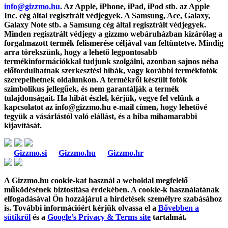
info@gizzmo.hu
. Az Apple, iPhone, iPad, iPod stb. az Apple
Inc. cég által regisztrált védjegyek. A Samsung, Ace, Galaxy,
Galaxy Note stb. a Samsung cég által regisztrált védjegyek.
Minden regisztrált védjegy a gizzmo webáruházban kizárólag a
forgalmazott termék felismerése céljával van feltüntetve. Mindig
arra törekszünk, hogy a lehető legpontosabb
termékinformációkkal tudjunk szolgálni, azonban sajnos néha
előfordulhatnak szerkesztési hibák, vagy korábbi termékfotók
szerepelhetnek oldalunkon. A termékről készült fotók
szimbolikus jellegűek, és nem garantálják a termék
tulajdonságait. Ha hibát észlel, kérjük, vegye fel velünk a
kapcsolatot az
info@gizzmo.hu
e-mail címen, hogy lehetővé
tegyük a vásárlástól való elállást, és a hiba mihamarabbi
kijavítását.
Gizzmo.si
Gizzmo.hu
Gizzmo.hr
A Gizzmo.hu cookie-kat használ a weboldal megfelelő
működésének biztosítása érdekében. A cookie-k használatának
elfogadásával Ön hozzájárul a hirdetések személyre szabásához
is. További információért kérjük olvassa el a
Bővebben a
sütikről
és a
Google’s Privacy & Terms site
tartalmát.