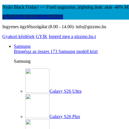
Nyári Black Friday! >> Forró augusztus, jéghideg árak: akár -40%
VÁLASZD KI A MODELLED!
Ingyenes ügyfélszolgálat (8.00 - 14.00):
info@gizzmo.hu
Gyakori kérdések
GYIK
Ismerd meg a gizzmo.hu-t
Samsung
Böngéssz az összes 173 Samsung modell közt
Samsung
Galaxy S26 Ultra
Galaxy S26 Plus