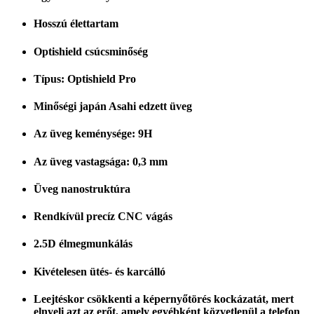
Hosszú élettartam
Optishield csúcsminőség
Típus: Optishield Pro
Minőségi japán Asahi edzett üveg
Az üveg keménysége: 9H
Az üveg vastagsága: 0,3 mm
Üveg nanostruktúra
Rendkívül precíz CNC vágás
2.5D élmegmunkálás
Kivételesen ütés- és karcálló
Leejtéskor csökkenti a képernyőtörés kockázatát, mert
elnyeli azt az erőt, amely egyébként közvetlenül a telefon