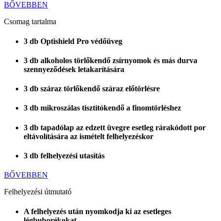
BŐVEBBEN
Csomag tartalma
3 db Optishield Pro védőüveg
3 db alkoholos törlőkendő zsírnyomok és más durva
szennyeződések letakarítására
3 db száraz törlőkendő száraz előtörlésre
3 db mikroszálas tisztítókendő a finomtörléshez
3 db tapadólap az edzett üvegre esetleg rárakódott por
eltávolítására az ismételt felhelyezéskor
3 db felhelyezési utasítás
BŐVEBBEN
Felhelyezési útmutató
A felhelyezés után nyomkodja ki az esetleges
légbuborékokat