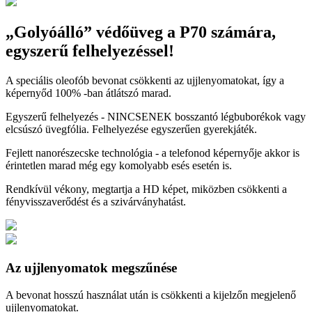
„Golyóálló” védőüveg a P70 számára,
egyszerű felhelyezéssel!
A speciális oleofób bevonat csökkenti az ujjlenyomatokat, így a
képernyőd 100% -ban átlátszó marad.
Egyszerű felhelyezés - NINCSENEK bosszantó légbuborékok vagy
elcsúszó üvegfólia. Felhelyezése egyszerűen gyerekjáték.
Fejlett nanorészecske technológia - a telefonod képernyője akkor is
érintetlen marad még egy komolyabb esés esetén is.
Rendkívül vékony, megtartja a HD képet, miközben csökkenti a
fényvisszaverődést és a szivárványhatást.
Az ujjlenyomatok megszűnése
A bevonat hosszú használat után is csökkenti a kijelzőn megjelenő
ujjlenyomatokat.