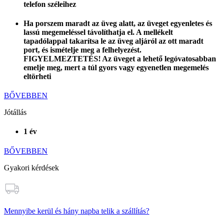
telefon széleihez
Ha porszem maradt az üveg alatt, az üveget egyenletes és
lassú megemeléssel távolíthatja el. A mellékelt
tapadólappal takarítsa le az üveg aljáról az ott maradt
port, és ismételje meg a felhelyezést.
FIGYELMEZTETÉS! Az üveget a lehető legóvatosabban
emelje meg, mert a túl gyors vagy egyenetlen megemelés
eltörheti
BŐVEBBEN
Jótállás
1 év
BŐVEBBEN
Gyakori kérdések
Mennyibe kerül és hány napba telik a szállítás?