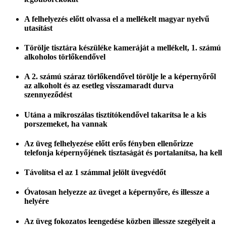
A felhelyezés előtt olvassa el a mellékelt magyar nyelvű
utasítást
Törölje tisztára készüléke kameráját a mellékelt, 1. számú
alkoholos törlőkendővel
A 2. számú száraz törlőkendővel törölje le a képernyőről
az alkoholt és az esetleg visszamaradt durva
szennyeződést
Utána a mikroszálas tisztítókendővel takarítsa le a kis
porszemeket, ha vannak
Az üveg felhelyezése előtt erős fényben ellenőrizze
telefonja képernyőjének tisztaságát és portalanítsa, ha kell
Távolítsa el az 1 számmal jelölt üvegvédőt
Óvatosan helyezze az üveget a képernyőre, és illessze a
helyére
Az üveg fokozatos leengedése közben illessze szegélyeit a