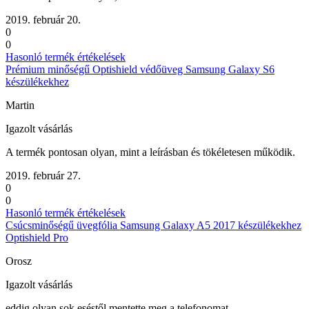
2019. február 20.
0
0
Hasonló termék értékelések
Prémium minőségű Optishield védőüveg Samsung Galaxy S6
készülékekhez
Martin
Igazolt vásárlás
A termék pontosan olyan, mint a leírásban és tökéletesen működik.
2019. február 27.
0
0
Hasonló termék értékelések
Csúcsminőségű üvegfólia Samsung Galaxy A5 2017 készülékekhez
Optishield Pro
Orosz
Igazolt vásárlás
eddig olyan sok eséstől mentette meg a telefonomat.