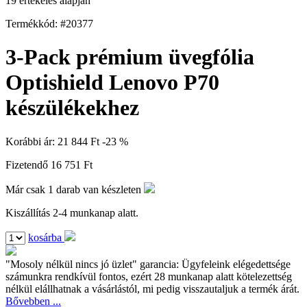
19 értékelés alapján
Termékkód: #20377
3-Pack prémium üvegfólia
Optishield Lenovo P70
készülékekhez
Korábbi ár:
21 844 Ft
-23 %
Fizetendő
16 751 Ft
Már csak 1 darab van készleten
Kiszállítás 2-4 munkanap alatt.
kosárba
"Mosoly nélkül nincs jó üzlet" garancia:
Ügyfeleink elégedettsége
számunkra rendkívül fontos, ezért 28 munkanap alatt kötelezettség
nélkül elállhatnak a vásárlástól, mi pedig visszautaljuk a termék árát.
Bővebben ...