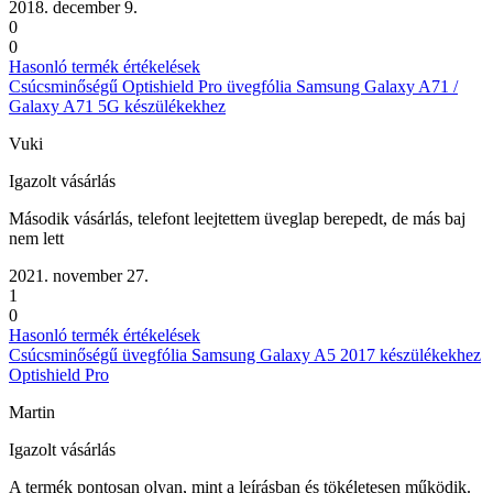
2018. december 9.
0
0
Hasonló termék értékelések
Csúcsminőségű Optishield Pro üvegfólia Samsung Galaxy A71 /
Galaxy A71 5G készülékekhez
Vuki
Igazolt vásárlás
Második vásárlás, telefont leejtettem üveglap berepedt, de más baj
nem lett
2021. november 27.
1
0
Hasonló termék értékelések
Csúcsminőségű üvegfólia Samsung Galaxy A5 2017 készülékekhez
Optishield Pro
Martin
Igazolt vásárlás
A termék pontosan olyan, mint a leírásban és tökéletesen működik.