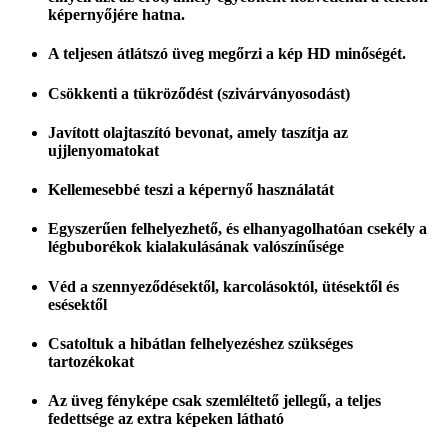
képernyőjére hatna.
A teljesen átlátszó üveg megőrzi a kép HD minőségét.
Csökkenti a tükröződést (szivárványosodást)
Javított olajtaszító bevonat, amely taszítja az
ujjlenyomatokat
Kellemesebbé teszi a képernyő használatát
Egyszerűen felhelyezhető, és elhanyagolhatóan csekély a
légbuborékok kialakulásának valószínűsége
Véd a szennyeződésektől, karcolásoktól, ütésektől és
esésektől
Csatoltuk a hibátlan felhelyezéshez szükséges
tartozékokat
Az üveg fényképe csak szemléltető jellegű, a teljes
fedettsége az extra képeken látható