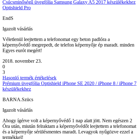
Csúcsminőségű üvegfólia Samsung Galaxy A5 2017 készülékekhez
Optishield Pro
EndS
Igazolt vásárlás
Véletlenül leejtettem a telefonomat egy beton padlóra a
képernyővédő megrepedt, de telefon képernyője ép maradt. minden
Egyes eurót megért!
2018. november 23.
0
3
Hasonló termék értékelések
Prémium üvegfólia Optishield iPhone SE 2020 / iPhone 8 / iPhone 7
készülékekhez
BARNA.Szücs
Igazolt vásárlás
Ahogy ígérve volt a képernyővédő 1 nap alatt jött. Nem egészen 2
Óra után, miután felraktam a képernyővédőt leejtettem a telefonomat
és a képernyője sérülésmentes maradt. Levagyok nyűgözve ezzel a
termékkel!