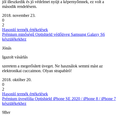
jól illeszkedik és jó védelmet nyújt a képernyőmnek, ez volt a
második rendelésem.
2018. november 23.
0
2
Hasonló termék értékelések
Prémium minőségű Optishield védőüveg Samsung Galaxy S6
készülékekhez
Jónás
Igazolt vásárlás
szeretem a megerősített üveget. Ne használok semmi mást az
elektronikai cuccaimon. Olyan strapabíró!
2018. október 20.
0
2
Hasonló termék értékelések
Prémium üvegfólia Optishield iPhone SE 2020 / iPhone 8 / iPhone 7
készülékekhez
9Ber