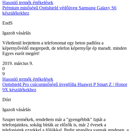
Hasonló termék értékelések
Prémium minőségű Optishield védőüveg Samsung Galaxy S6
készülékekhez
EndS
Igazolt vásárlás
Véletlenül leejtettem a telefonomat egy beton padlóra a
képernyővédő megrepedt, de telefon képernyője ép maradt. minden
Egyes eurót megért!
2019. március 9.
0
9
Hasonló termék értékelések
Optishield Pro csúcsminőségű üvegfólia Huawei P Smart Z / Honor
9X készülékekhez
Dóri
Igazolt vásárlás
Szuper termékek, rendeltem már a "gyengébbik" fajtát a
telefonjainkra, sokáig bírták az előzők is, már 2 évesek a
telefonjaink ezzekkel a fóliákkal. Pedig strapálva vannak rendesen, a