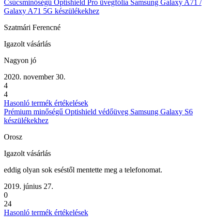
Csúcsminőségű Optishield Pro üvegfólia Samsung Galaxy A71 /
Galaxy A71 5G készülékekhez
Szatmári Ferencné
Igazolt vásárlás
Nagyon jó
2020. november 30.
4
4
Hasonló termék értékelések
Prémium minőségű Optishield védőüveg Samsung Galaxy S6
készülékekhez
Orosz
Igazolt vásárlás
eddig olyan sok eséstől mentette meg a telefonomat.
2019. június 27.
0
24
Hasonló termék értékelések