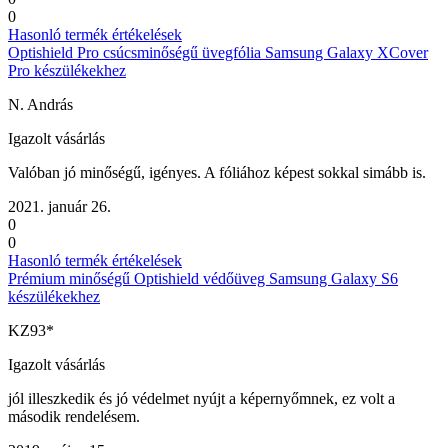
0
Hasonló termék értékelések
Optishield Pro csúcsminőségű üvegfólia Samsung Galaxy XCover
Pro készülékekhez
N. András
Igazolt vásárlás
Valóban jó minőségű, igényes. A fóliához képest sokkal simább is.
2021. január 26.
0
0
Hasonló termék értékelések
Prémium minőségű Optishield védőüveg Samsung Galaxy S6
készülékekhez
KZ93*
Igazolt vásárlás
jól illeszkedik és jó védelmet nyújt a képernyőmnek, ez volt a
második rendelésem.