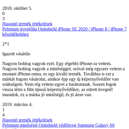
2018. október 5.
0
3
Hasonló termék értékelések
Prémium üvegfólia Optishield iPhone SE 2020 / iPhone 8 / iPhone 7
készülékekhez
2*1
Igazolt vásárlás
Nagyon boldog vagyok ezel. Egy régebbi iPhone-ra vettem.
Nagyon boldog vagyok a minőséggel, szóval még egyszer vettem a
mostani iPhone-omra, ez egy kiváló termék. Továbbra is ezt a
márkát fogom vásárolni, amikor épp egy új képernyővédőre van
szükségem. Nem rég vettem egyet a barátomnak. Sosem fogok
vissza térni a film tipusú képernyővédőkre, az edzett üvegnél
maradok, ez a márka jó minőségű, és jó áron van.
2019. március 4.
1
4
Hasonló termék értékelések
Prémium minőségű Optishield védőüveg Samsung Galaxy S6