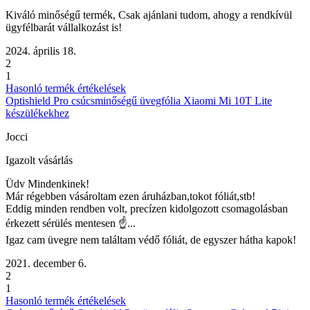
Kiváló minőségű termék, Csak ajánlani tudom, ahogy a rendkívül
ügyfélbarát vállalkozást is!
2024. április 18.
2
1
Hasonló termék értékelések
Optishield Pro csúcsminőségű üvegfólia Xiaomi Mi 10T Lite
készülékekhez
Jocci
Igazolt vásárlás
Üdv Mindenkinek!
Már régebben vásároltam ezen áruházban,tokot fóliát,stb!
Eddig minden rendben volt, precízen kidolgozott csomagolásban
érkezett sérülés mentesen ☝️...
Igaz cam üvegre nem találtam védő fóliát, de egyszer hátha kapok!
2021. december 6.
2
1
Hasonló termék értékelések