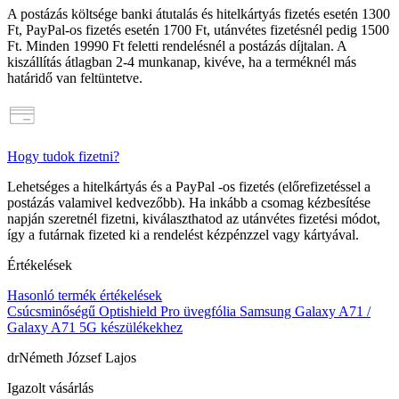
A postázás költsége banki átutalás és hitelkártyás fizetés esetén
1300
Ft
, PayPal-os fizetés esetén
1700 Ft
, utánvétes fizetésnél pedig
1500
Ft
. Minden
19990 Ft feletti rendelésnél a postázás díjtalan
. A
kiszállítás átlagban 2-4 munkanap, kivéve, ha a terméknél más
határidő van feltüntetve.
Hogy tudok fizetni?
Lehetséges a hitelkártyás és a PayPal -os fizetés (előrefizetéssel a
postázás valamivel kedvezőbb). Ha inkább a csomag kézbesítése
napján szeretnél fizetni, kiválaszthatod az utánvétes fizetési módot,
így a futárnak fizeted ki a rendelést kézpénzzel vagy kártyával.
Értékelések
Hasonló termék értékelések
Csúcsminőségű Optishield Pro üvegfólia Samsung Galaxy A71 /
Galaxy A71 5G készülékekhez
drNémeth József Lajos
Igazolt vásárlás