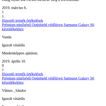
2019. március 6.
1
1
Hasonló termék értékelések
Prémium minőségű Optishield védőüveg Samsung Galaxy S6
készülékekhez
Vanda
Igazolt vásárlás
Mindenképpen ajánlom.
2019. április 10.
0
1
Hasonló termék értékelések
Prémium minőségű Optishield védőüveg Samsung Galaxy S6
készülékekhez
Vilmos _Sándor
Igazolt vásárlás