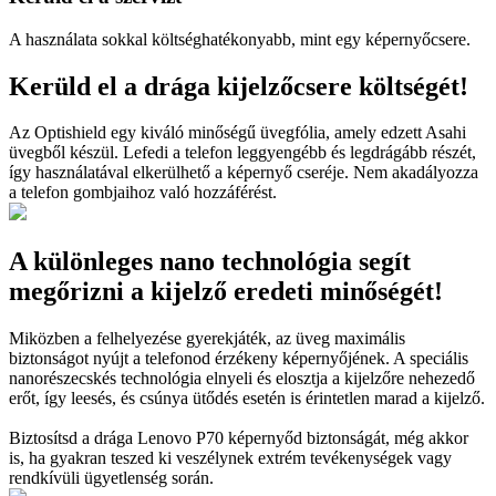
A használata sokkal költséghatékonyabb, mint egy képernyőcsere.
Kerüld el a drága kijelzőcsere költségét!
Az Optishield egy kiváló minőségű üvegfólia, amely edzett Asahi
üvegből készül. Lefedi a telefon leggyengébb és legdrágább részét,
így használatával elkerülhető a képernyő cseréje. Nem akadályozza
a telefon gombjaihoz való hozzáférést.
A különleges nano technológia segít
megőrizni a kijelző eredeti minőségét!
Miközben a felhelyezése gyerekjáték, az üveg maximális
biztonságot nyújt a telefonod érzékeny képernyőjének. A speciális
nanorészecskés technológia elnyeli és elosztja a kijelzőre nehezedő
erőt, így leesés, és csúnya ütődés esetén is érintetlen marad a kijelző.
Biztosítsd a drága Lenovo P70 képernyőd biztonságát, még akkor
is, ha gyakran teszed ki veszélynek extrém tevékenységek vagy
rendkívüli ügyetlenség során.