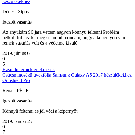
készülékekhez
Dénes _Sipos
Igazolt vásárlás
Az anyukám S6-jára vettem nagyon könnyű feltenni Problém
nélkül. Jól néz ki. meg se tudod mondani, hogy a képernyőn van
remek vásárlás volt és a védelme kiváló.
2019. június 6.
0
5
Hasonló termék értékelések
Csúcsminőségű üvegfólia Samsung Galaxy A5 2017 készülékekhez
Optishield Pro
Renáta PÉTE
Igazolt vásárlás
Könnyű feltenni és jól védi a képernyőt.
2019. január 25.
0
7