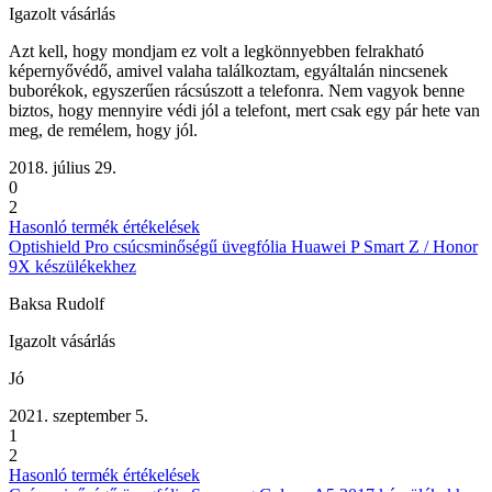
Igazolt vásárlás
Azt kell, hogy mondjam ez volt a legkönnyebben felrakható
képernyővédő, amivel valaha találkoztam, egyáltalán nincsenek
buborékok, egyszerűen rácsúszott a telefonra. Nem vagyok benne
biztos, hogy mennyire védi jól a telefont, mert csak egy pár hete van
meg, de remélem, hogy jól.
2018. július 29.
0
2
Hasonló termék értékelések
Optishield Pro csúcsminőségű üvegfólia Huawei P Smart Z / Honor
9X készülékekhez
Baksa Rudolf
Igazolt vásárlás
Jó
2021. szeptember 5.
1
2
Hasonló termék értékelések