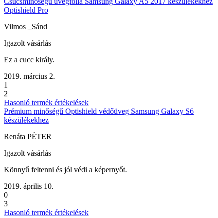
Csúcsminőségű üvegfólia Samsung Galaxy A5 2017 készülékekhez
Optishield Pro
Vilmos _Sánd
Igazolt vásárlás
Ez a cucc király.
2019. március 2.
1
2
Hasonló termék értékelések
Prémium minőségű Optishield védőüveg Samsung Galaxy S6
készülékekhez
Renáta PÉTER
Igazolt vásárlás
Könnyű feltenni és jól védi a képernyőt.
2019. április 10.
0
3
Hasonló termék értékelések