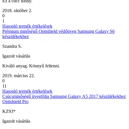
Ez a cucc király.
2018. október 2.
0
1
Hasonló termék értékelések
Prémium minőségű Optishield védőüveg Samsung Galaxy S6
készülékekhez
Szandra S.
Igazolt vásárlás
Kiváló anyag. Könnyű feltenni.
2019. március 22.
0
11
Hasonló termék értékelések
Csúcsminőségű üvegfólia Samsung Galaxy A5 2017 készülékekhez
Optishield Pro
KZ93*
Igazolt vásárlás