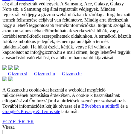
cég által regisztrált védjegyek. A Samsung, Ace, Galaxy, Galaxy
Note stb. a Samsung cég által regisztrált védjegyek. Minden
regisztrált védjegy a gizzmo webáruházban kizárólag a forgalmazott
termék felismerése céljával van feltüntetve. Mindig arra törekszünk,
hogy a lehető legpontosabb termékinformációkkal tudjunk szolgálni,
azonban sajnos néha előfordulhatnak szerkesztési hibák, vagy
korábbi termékfotók szerepelhetnek oldalunkon. A termékről készült
fotók szimbolikus jellegűek, és nem garantálják a termék
tulajdonságait. Ha hibát észlel, kérjük, vegye fel velünk a
kapcsolatot az
info@gizzmo.hu
e-mail címen, hogy lehetővé tegyük
a vásárlástól való elállást, és a hiba mihamarabbi kijavítását.
Gizzmo.si
Gizzmo.hu
Gizzmo.hr
A Gizzmo.hu cookie-kat használ a weboldal megfelelő
működésének biztosítása érdekében. A cookie-k használatának
elfogadásával Ön hozzájárul a hirdetések személyre szabásához is.
További információért kérjük olvassa el a
Bővebben a sütikről
és a
Google’s Privacy & Terms site
tartalmát.
EGYETÉRTEK
Vissza