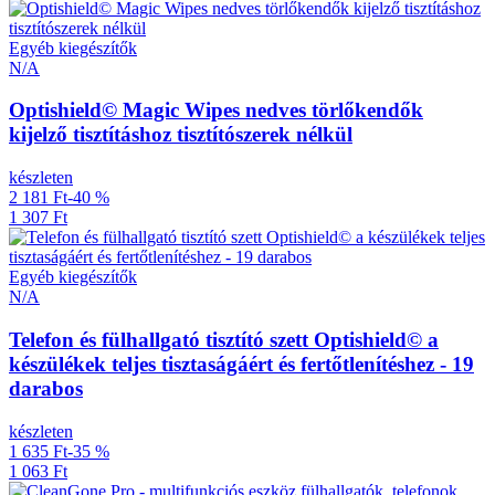
Egyéb kiegészítők
N/A
Optishield© Magic Wipes nedves törlőkendők
kijelző tisztításhoz tisztítószerek nélkül
készleten
2 181 Ft
-40 %
1 307 Ft
Egyéb kiegészítők
N/A
Telefon és fülhallgató tisztító szett Optishield© a
készülékek teljes tisztaságáért és fertőtlenítéshez - 19
darabos
készleten
1 635 Ft
-35 %
1 063 Ft