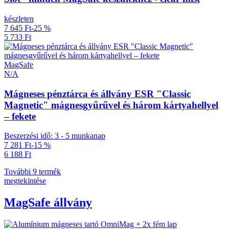
készleten
7 645 Ft
-25 %
5 733 Ft
MagSafe
N/A
Mágneses pénztárca és állvány ESR "Classic
Magnetic" mágnesgyűrűvel és három kártyahellyel
– fekete
Beszerzési idő: 3 - 5 munkanap
7 281 Ft
-15 %
6 188 Ft
További 9 termék
megtekintése
MagSafe állvány