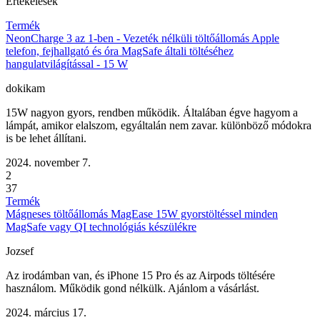
Értékelések
Termék
NeonCharge 3 az 1-ben - Vezeték nélküli töltőállomás Apple
telefon, fejhallgató és óra MagSafe általi töltéséhez
hangulatvilágítással - 15 W
dokikam
15W nagyon gyors, rendben működik. Általában égve hagyom a
lámpát, amikor elalszom, egyáltalán nem zavar. különböző módokra
is be lehet állítani.
2024. november 7.
2
37
Termék
Mágneses töltőállomás MagEase 15W gyorstöltéssel minden
MagSafe vagy QI technológiás készülékre
Jozsef
Az irodámban van, és iPhone 15 Pro és az Airpods töltésére
használom. Működik gond nélkülk. Ajánlom a vásárlást.
2024. március 17.