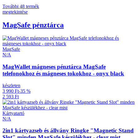
További 48 termék
megtekintése
MagSafe pénztárca
MagSafe
N/A
MagWallet mágneses pénztárca MagSafe
telefonokhoz és mágneses tokokhoz - onyx black
készleten
3 990 Ft
-35 %
2 593 Ft
Kártyatartó
N/A
2in1 kártyazseb és állvány Ringke "Magnetic Stand
Slot" minden MagSafe készülékhez - clear mist