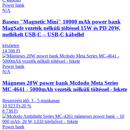
Power bank
N/A
Baseus "Magnetic Mini" 10000 mAh power bank
MagSafe vezeték nélküli töltéssel 15W és PD 20W,
mellékelt USB-C – USB-C kábellel
készleten
14 566 Ft
Power bank
N/A
Mágneses 20W power bank Mcdodo Meta Series
MC-4641 - 5000mAh vezeték nélküli töltéssel - fekete
Beszerzési idő: 3 - 5 munkanap
10 923 Ft
-20 %
8 738 Ft
Power bank