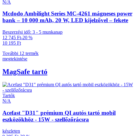
N/A
Mcdodo Ambilight Series MC-4261 mágneses power
bank – 10 000 mAh, 20 W, LED kijelzővel – fekete
Beszerzési idő: 3 - 5 munkanap
12 745 Ft
-20 %
10 195 Ft
További 12 termék
megtekintése
MagSafe tartó
Tartók
N/A
Acefast "D31" prémium QI autós tartó mobil
eszközökhöz - 15W - szellőzőrácsra
készleten