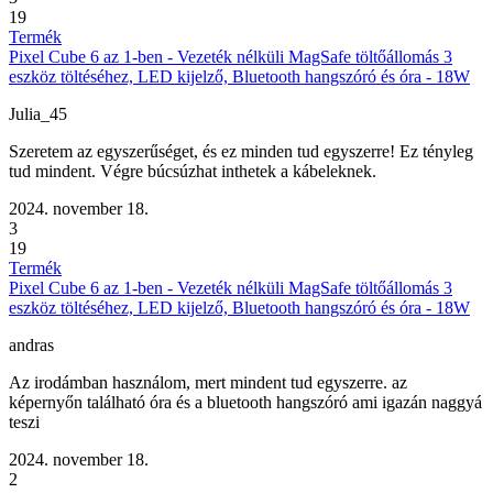
19
Termék
Pixel Cube 6 az 1-ben - Vezeték nélküli MagSafe töltőállomás 3
eszköz töltéséhez, LED kijelző, Bluetooth hangszóró és óra - 18W
Julia_45
Szeretem az egyszerűséget, és ez minden tud egyszerre! Ez tényleg
tud mindent. Végre búcsúzhat inthetek a kábeleknek.
2024. november 18.
3
19
Termék
Pixel Cube 6 az 1-ben - Vezeték nélküli MagSafe töltőállomás 3
eszköz töltéséhez, LED kijelző, Bluetooth hangszóró és óra - 18W
andras
Az irodámban használom, mert mindent tud egyszerre. az
képernyőn található óra és a bluetooth hangszóró ami igazán naggyá
teszi
2024. november 18.
2