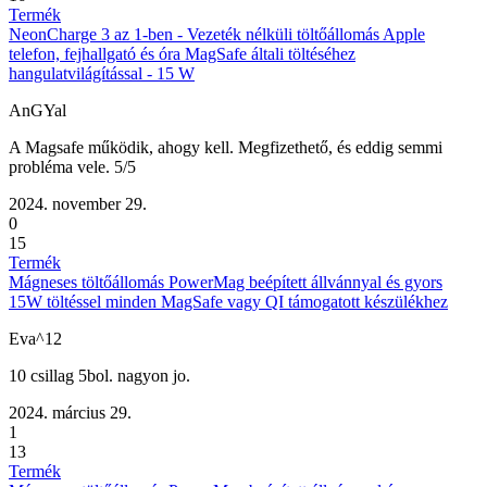
Termék
NeonCharge 3 az 1-ben - Vezeték nélküli töltőállomás Apple
telefon, fejhallgató és óra MagSafe általi töltéséhez
hangulatvilágítással - 15 W
AnGYal
A Magsafe működik, ahogy kell. Megfizethető, és eddig semmi
probléma vele. 5/5
2024. november 29.
0
15
Termék
Mágneses töltőállomás PowerMag beépített állvánnyal és gyors
15W töltéssel minden MagSafe vagy QI támogatott készülékhez
Eva^12
10 csillag 5bol. nagyon jo.
2024. március 29.
1
13
Termék