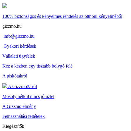
100% biztonságos és kényelmes rendelés
az otthoni kényelméből
gizzmo.hu
info@gizzmo.hu
Gyakori kérdések
Vállalati ügyfelek
Kéz a kézben egy tisztább bolygó felé
A piskótákról
A Gizzmo®-ról
Mosoly nélkül nincs jó üzlet
A Gizzmo élmény
Felhasználási feltételek
Kiegészítők