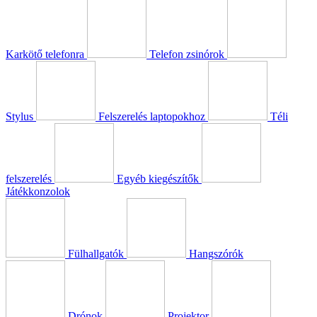
Karkötő telefonra
Telefon zsinórok
Stylus
Felszerelés laptopokhoz
Téli
felszerelés
Egyéb kiegészítők
Játékkonzolok
Fülhallgatók
Hangszórók
Drónok
Projektor