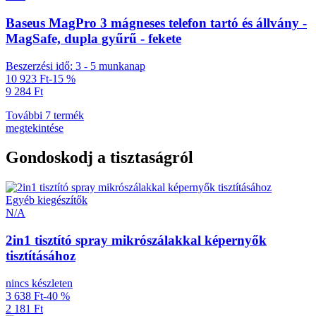
Baseus MagPro 3 mágneses telefon tartó és állvány -
MagSafe, dupla gyűrű - fekete
Beszerzési idő: 3 - 5 munkanap
10 923 Ft
-15 %
9 284 Ft
További 7 termék
megtekintése
Gondoskodj a tisztaságról
Egyéb kiegészítők
N/A
2in1 tisztító spray mikrószálakkal képernyők
tisztításához
nincs készleten
3 638 Ft
-40 %
2 181 Ft