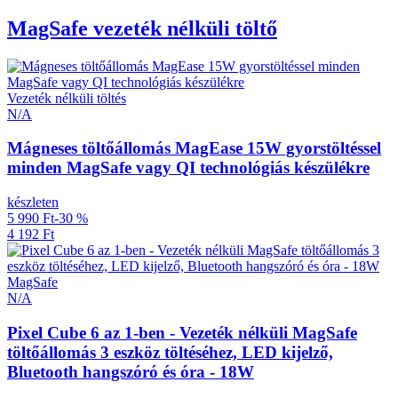
MagSafe vezeték nélküli töltő
Vezeték nélküli töltés
N/A
Mágneses töltőállomás MagEase 15W gyorstöltéssel
minden MagSafe vagy QI technológiás készülékre
készleten
5 990 Ft
-30 %
4 192 Ft
MagSafe
N/A
Pixel Cube 6 az 1-ben - Vezeték nélküli MagSafe
töltőállomás 3 eszköz töltéséhez, LED kijelző,
Bluetooth hangszóró és óra - 18W