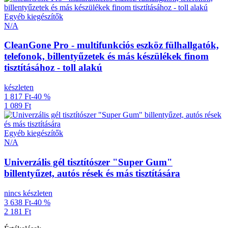
Egyéb kiegészítők
N/A
CleanGone Pro - multifunkciós eszköz fülhallgatók,
telefonok, billentyűzetek és más készülékek finom
tisztításához - toll alakú
készleten
1 817 Ft
-40 %
1 089 Ft
Egyéb kiegészítők
N/A
Univerzális gél tisztítószer "Super Gum"
billentyűzet, autós rések és más tisztítására
nincs készleten
3 638 Ft
-40 %
2 181 Ft