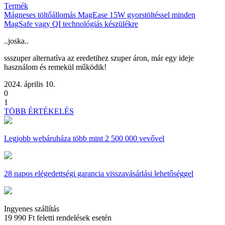
Termék
Mágneses töltőállomás MagEase 15W gyorstöltéssel minden
MagSafe vagy QI technológiás készülékre
..joska..
ssszuper alternatíva az eredetihez szuper áron, már egy ideje
használom és remekül működik!
2024. április 10.
0
1
TÖBB ÉRTÉKELÉS
Legjobb webáruháza
több mint 2 500 000 vevővel
28 napos
elégedettségi garancia visszavásárlási lehetőséggel
Ingyenes szállítás
19 990 Ft feletti rendelések esetén