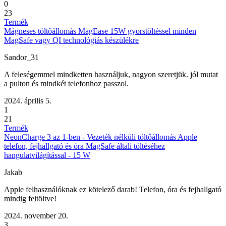
0
23
Termék
Mágneses töltőállomás MagEase 15W gyorstöltéssel minden
MagSafe vagy QI technológiás készülékre
Sandor_31
A feleségemmel mindketten használjuk, nagyon szeretjük. jól mutat
a pulton és mindkét telefonhoz passzol.
2024. április 5.
1
21
Termék
NeonCharge 3 az 1-ben - Vezeték nélküli töltőállomás Apple
telefon, fejhallgató és óra MagSafe általi töltéséhez
hangulatvilágítással - 15 W
Jakab
Apple felhasználóknak ez kötelező darab! Telefon, óra és fejhallgató
mindig feltöltve!
2024. november 20.
3