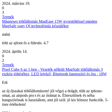
2024. március 19.
0
3
Termék
Mágneses töltőállomás MagEase 15W gyorstöltéssel minden
MagSafe vagy QI technológiás készülékre
mihii
tölti az ajfont és a fülestis. 4.7
2024. április 14.
0
2
Termék
Pixel Cube 6 az 1-ben - Vezeték nélküli MagSafe töltőállomás 3
eszköz töltéséhez, LED kijelző, Bluetooth hangszóró és óra - 18W
Edi
az új éjszakai töltőállomásom! jól végzi a dolgát, tölti az iphone-
omat, az airpods pro-t és az órámat is. Ébresztőnek és néha
hangszórónak is használom, ami jól szól. jó kis bónusz funkciók. 5-
ösre értékelem!