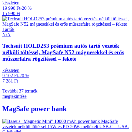
készleten
19 990 Ft
-20 %
15 990 Ft
Tartók
N/A
Techsuit HOLD253 prémium autós tartó vezeték
nélküli töltéssel, MagSafe N52 mágnesekkel és erős
műszerfalra rögzítéssel – fekete
készleten
9 102 Ft
-20 %
7 281 Ft
További 37 termék
megtekintése
MagSafe power bank