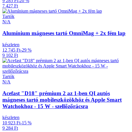
9 285 Ft
-20 %
7 427 Ft
Tartók
N/A
Alumínium mágneses tartó OmniMag + 2x fém lap
készleten
12 745 Ft
-29 %
9 102 Ft
Tartók
N/A
Acefast "D18" prémium 2 az 1-ben QI autós
mágneses tartó mobileszközökhöz és Apple Smart
Watchokhoz - 15 W - szellőzőrácsra
készleten
10 923 Ft
-15 %
9 284 Ft