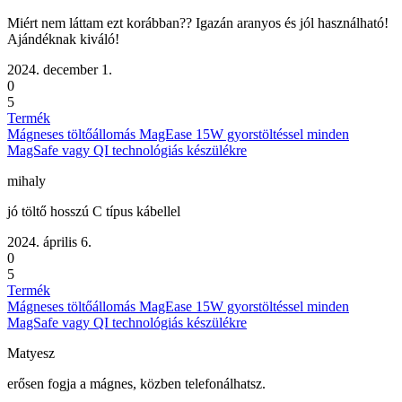
Miért nem láttam ezt korábban?? Igazán aranyos és jól használható!
Ajándéknak kiváló!
2024. december 1.
0
5
Termék
Mágneses töltőállomás MagEase 15W gyorstöltéssel minden
MagSafe vagy QI technológiás készülékre
mihaly
jó töltő hosszú C típus kábellel
2024. április 6.
0
5
Termék
Mágneses töltőállomás MagEase 15W gyorstöltéssel minden
MagSafe vagy QI technológiás készülékre
Matyesz
erősen fogja a mágnes, közben telefonálhatsz.