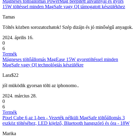
Mágneses töltőállomás PowerMag beépített állvánnyal és gyors
15W töltéssel minden MagSafe vagy QI támogatott készülékhez
Tamas
Töltés közben sorozatozhatok! Szép dizájn és jó minőségű anyagok.
2024. április 16.
0
6
Termék
Mágneses töltőállomás MagEase 15W gyorstöltéssel minden
MagSafe vagy QI technológiás készülékre
Lara$22
jól müködik gyorsan tölti az iphonomo..
2024. március 28.
0
6
Termék
Pixel Cube 6 az 1-ben - Vezeték nélküli MagSafe töltőállomás 3
eszköz töltéséhez, LED kijelző, Bluetooth hangszóró és óra - 18W
Marika