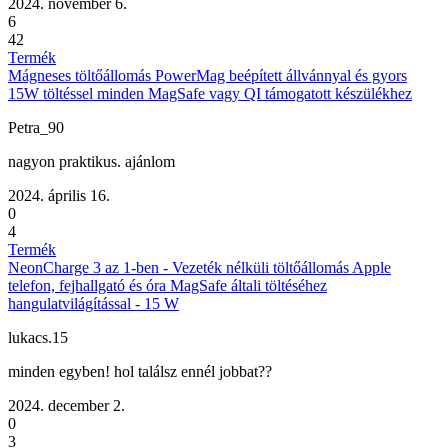
2024. november 6.
6
42
Termék
Mágneses töltőállomás PowerMag beépített állvánnyal és gyors
15W töltéssel minden MagSafe vagy QI támogatott készülékhez
Petra_90
nagyon praktikus. ajánlom
2024. április 16.
0
4
Termék
NeonCharge 3 az 1-ben - Vezeték nélküli töltőállomás Apple
telefon, fejhallgató és óra MagSafe általi töltéséhez
hangulatvilágítással - 15 W
lukacs.15
minden egyben! hol találsz ennél jobbat??
2024. december 2.
0
3