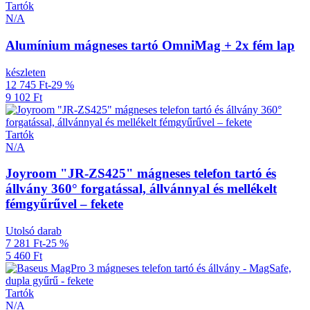
Tartók
N/A
Alumínium mágneses tartó OmniMag + 2x fém lap
készleten
12 745 Ft
-29 %
9 102 Ft
Tartók
N/A
Joyroom "JR-ZS425" mágneses telefon tartó és
állvány 360° forgatással, állvánnyal és mellékelt
fémgyűrűvel – fekete
Utolsó darab
7 281 Ft
-25 %
5 460 Ft
Tartók
N/A