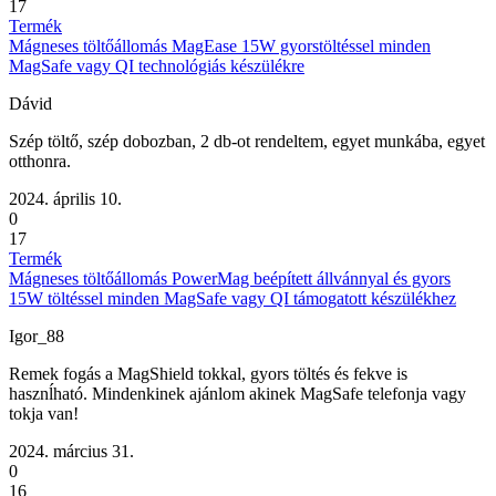
17
Termék
Mágneses töltőállomás MagEase 15W gyorstöltéssel minden
MagSafe vagy QI technológiás készülékre
Dávid
Szép töltő, szép dobozban, 2 db-ot rendeltem, egyet munkába, egyet
otthonra.
2024. április 10.
0
17
Termék
Mágneses töltőállomás PowerMag beépített állvánnyal és gyors
15W töltéssel minden MagSafe vagy QI támogatott készülékhez
Igor_88
Remek fogás a MagShield tokkal, gyors töltés és fekve is
hasznĺható. Mindenkinek ajánlom akinek MagSafe telefonja vagy
tokja van!
2024. március 31.
0
16