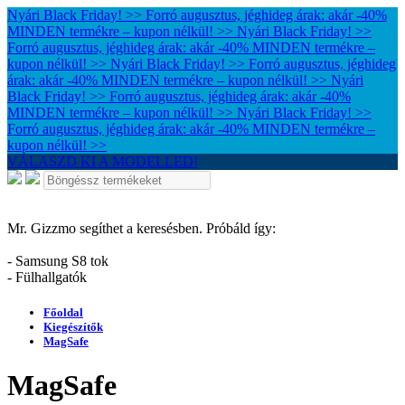
Nyári Black Friday! >> Forró augusztus, jéghideg árak: akár -40%
MINDEN termékre – kupon nélkül! >>
Nyári Black Friday! >>
Forró augusztus, jéghideg árak: akár -40% MINDEN termékre –
kupon nélkül! >>
Nyári Black Friday! >> Forró augusztus, jéghideg
árak: akár -40% MINDEN termékre – kupon nélkül! >>
Nyári
Black Friday! >> Forró augusztus, jéghideg árak: akár -40%
MINDEN termékre – kupon nélkül! >>
Nyári Black Friday! >>
Forró augusztus, jéghideg árak: akár -40% MINDEN termékre –
kupon nélkül! >>
VÁLASZD KI A MODELLED!
Mr. Gizzmo segíthet a keresésben. Próbáld így:
- Samsung S8 tok
- Fülhallgatók
Főoldal
Kiegészítők
MagSafe
MagSafe