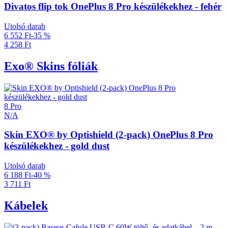
Divatos flip tok OnePlus 8 Pro készülékekhez - fehér
Utolsó darab
6 552 Ft
-35 %
4 258 Ft
Exo® Skins fóliák
8 Pro
N/A
Skin EXO® by Optishield (2-pack) OnePlus 8 Pro
készülékekhez - gold dust
Utolsó darab
6 188 Ft
-40 %
3 711 Ft
Kábelek