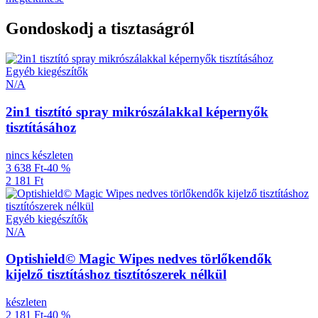
Gondoskodj a tisztaságról
Egyéb kiegészítők
N/A
2in1 tisztító spray mikrószálakkal képernyők
tisztításához
nincs készleten
3 638 Ft
-40 %
2 181 Ft
Egyéb kiegészítők
N/A
Optishield© Magic Wipes nedves törlőkendők
kijelző tisztításhoz tisztítószerek nélkül
készleten
2 181 Ft
-40 %