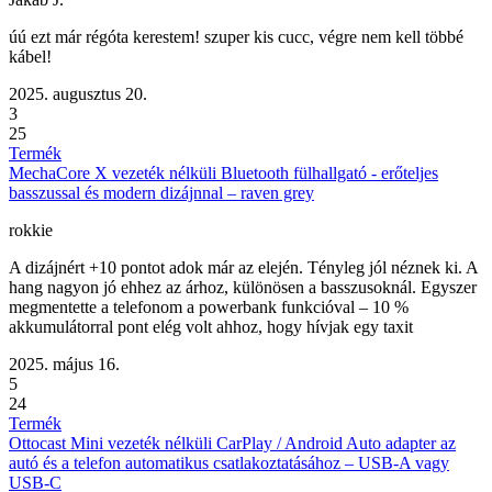
úú ezt már régóta kerestem! szuper kis cucc, végre nem kell többé
kábel!
2025. augusztus 20.
3
25
Termék
MechaCore X vezeték nélküli Bluetooth fülhallgató - erőteljes
basszussal és modern dizájnnal – raven grey
rokkie
A dizájnért +10 pontot adok már az elején. Tényleg jól néznek ki. A
hang nagyon jó ehhez az árhoz, különösen a basszusoknál. Egyszer
megmentette a telefonom a powerbank funkcióval – 10 %
akkumulátorral pont elég volt ahhoz, hogy hívjak egy taxit
2025. május 16.
5
24
Termék
Ottocast Mini vezeték nélküli CarPlay / Android Auto adapter az
autó és a telefon automatikus csatlakoztatásához – USB-A vagy
USB-C