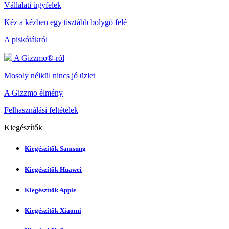
Vállalati ügyfelek
Kéz a kézben egy tisztább bolygó felé
A piskótákról
A Gizzmo®-ról
Mosoly nélkül nincs jó üzlet
A Gizzmo élmény
Felhasználási feltételek
Kiegészítők
Kiegészítők Samsung
Kiegészítők Huawei
Kiegészítők Apple
Kiegészítők Xiaomi