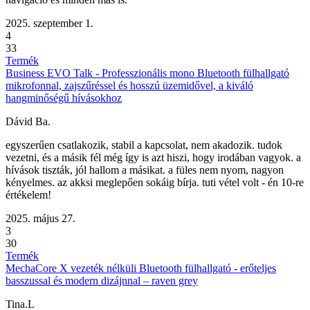
2025. szeptember 1.
4
33
Termék
Business EVO Talk - Professzionális mono Bluetooth fülhallgató
mikrofonnal, zajszűréssel és hosszú üzemidővel, a kiváló
hangminőségű hívásokhoz
Dávid Ba.
egyszerűen csatlakozik, stabil a kapcsolat, nem akadozik. tudok
vezetni, és a másik fél még így is azt hiszi, hogy irodában vagyok. a
hívások tiszták, jól hallom a másikat. a füles nem nyom, nagyon
kényelmes. az akksi meglepően sokáig bírja. tuti vétel volt - én 10-re
értékelem!
2025. május 27.
3
30
Termék
MechaCore X vezeték nélküli Bluetooth fülhallgató - erőteljes
basszussal és modern dizájnnal – raven grey
Tina.L