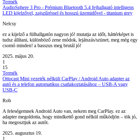
Termék
AudioSphere 3 Pro - Prémium Bluetooth 5.4 fejhallgató intelligens
LED kijelzővel, zajszűréssel és hosszú üzemidővel - titanium grey
Nelcsy
ez a kijelző a fülhallgatón nagyon jó! mutatja az időt, háttérképet is
tudsz állítani, különböző zene módok, lejátszás/szünet, meg még egy
csomó minden! a basszus meg brutál jó!
2025. május 20.
1
15
Termék
Ottocast Mini vezeték nélküli CarPlay / Android Auto adapter az
autó és a telefon automatikus csatlakoztatásához – USB-A vagy
USB-C
Rob
A feleségemnek Android Auto van, nekem meg CarPlay. ez az
adapter megoldotta, hogy mindkettő gond nélkül működjön – tök jó,
ha megosztjuk az autót.
2025. augusztus 19.
1