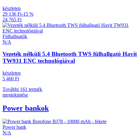
készleten
29 136 Ft
-15 %
24 765 Ft
Fülhallgatók
N/A
Vezeték nélküli 5.4 Bluetooth TWS fülhallgató Havit
TW931 ENC technológiával
készleten
5 460 Ft
További 161 termék
megtekintése
Power bankok
Power bank
N/A