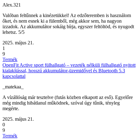
Alex.321
Valóban feltűnnek a kinézetükkel! Az edzőteremben is használom
őket, és nem esnek ki a fülemből, még akkor sem, ha nagyon
izzadok. Az akkumulátor sokáig bírja, egyszer feltöltöd, és nyugodt
lehetsz. 5/5
2025. május 21.
1
9
Termék
OpenFit Active sport fülhallgató – vezeték nélküli fülhallgató nyitott
kialakítással, hosszú akkumulátor-üzemidővel és Bluetooth 5.3
kapcsolattal
_matekaa_
A vízállóság már tesztelve (futás közben elkapott az eső). Egyelőre
még mindig hibátlanul működnek, szóval úgy tűnik, tényleg
megérte.
2025. május 21.
0
9
Termék