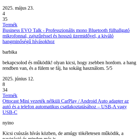
2025. május 23.
4
35
Termék
Business EVO Talk - Professzionális mono Bluetooth fülhallgató
mikrofonnal, zajszűréssel és hosszú üzemidővel, a kiváló
hangminőségű hívásokhoz
barbika
bekapcsolod és működik! olyan kicsi, hogy zsebben hordom. a hang
rendben van, és a fülem se fáj, ha sokáig használom. 5/5
2025. június 12.
8
34
Termék
Ottocast Mini vezeték nélküli CarPlay / Android Auto adapter az
autó és a telefon automatikus csatlakoztatásához – USB-A vagy
USB-C
nyino
Kicsi csúszás hívás közben, de amúgy tökéletesen működik, a
navigáció és minden más is.