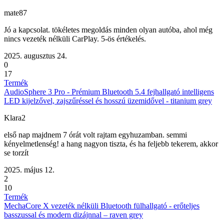
mate87
Jó a kapcsolat. tökéletes megoldás minden olyan autóba, ahol még
nincs vezeték nélküli CarPlay. 5-ös értékelés.
2025. augusztus 24.
0
17
Termék
AudioSphere 3 Pro - Prémium Bluetooth 5.4 fejhallgató intelligens
LED kijelzővel, zajszűréssel és hosszú üzemidővel - titanium grey
Klara2
első nap majdnem 7 órát volt rajtam egyhuzamban. semmi
kényelmetlenség! a hang nagyon tiszta, és ha feljebb tekerem, akkor
se torzít
2025. május 12.
2
10
Termék
MechaCore X vezeték nélküli Bluetooth fülhallgató - erőteljes
basszussal és modern dizájnnal – raven grey