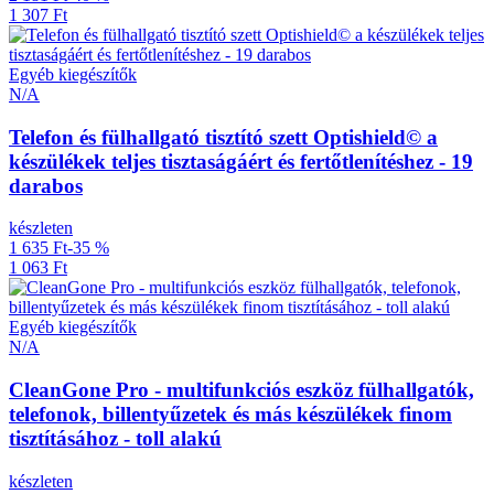
1 307 Ft
Egyéb kiegészítők
N/A
Telefon és fülhallgató tisztító szett Optishield© a
készülékek teljes tisztaságáért és fertőtlenítéshez - 19
darabos
készleten
1 635 Ft
-35 %
1 063 Ft
Egyéb kiegészítők
N/A
CleanGone Pro - multifunkciós eszköz fülhallgatók,
telefonok, billentyűzetek és más készülékek finom
tisztításához - toll alakú
készleten