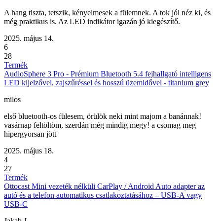
A hang tiszta, tetszik, kényelmesek a fülemnek. A tok jól néz ki, és
még praktikus is. Az LED indikátor igazán jó kiegészítő.
2025. május 14.
6
28
Termék
AudioSphere 3 Pro - Prémium Bluetooth 5.4 fejhallgató intelligens
LED kijelzővel, zajszűréssel és hosszú üzemidővel - titanium grey
milos
első bluetooth-os fülesem, örülök neki mint majom a banánnak!
vasárnap feltöltöm, szerdán még mindig megy! a csomag meg
hipergyorsan jött
2025. május 18.
4
27
Termék
Ottocast Mini vezeték nélküli CarPlay / Android Auto adapter az
autó és a telefon automatikus csatlakoztatásához – USB-A vagy
USB-C
Jakab J.