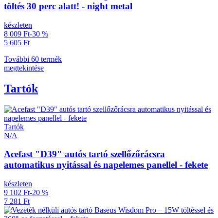
töltés 30 perc alatt! - night metal
készleten
8 009 Ft
-30 %
5 605 Ft
További 60 termék
megtekintése
Tartók
Tartók
N/A
Acefast "D39" autós tartó szellőzőrácsra
automatikus nyitással és napelemes panellel - fekete
készleten
9 102 Ft
-20 %
7 281 Ft