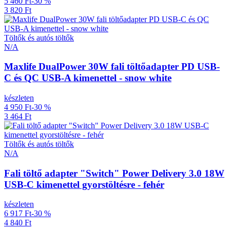
5 460 Ft
-30 %
3 820 Ft
Töltők és autós töltők
N/A
Maxlife DualPower 30W fali töltőadapter PD USB-
C és QC USB-A kimenettel - snow white
készleten
4 950 Ft
-30 %
3 464 Ft
Töltők és autós töltők
N/A
Fali töltő adapter "Switch" Power Delivery 3.0 18W
USB-C kimenettel gyorstöltésre - fehér
készleten
6 917 Ft
-30 %
4 840 Ft