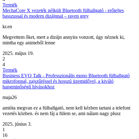
Termék
MechaCore X vezeték nélküli Bluetooth fülhallgató - erőteljes
basszussal és modern dizájnnal – raven grey
kr.en
Megvettem őket, mert a dizájn annyira vonzott, úgy néznek ki,
mintha egy animeből lenne
2025. május 19.
2
4
Termék
Business EVO Talk - Professzionális mono Bluetooth fülhallgató
mikrofonnal, zajszűréssel és hosszú üzemidővel, a kiváló
hangminőségű hívásokhoz
maja26
amióta megvan ez a fülhallgató, nem kell kézben tartani a telefont
vezetés közben. és nem fáj a fülem se, ami nálam nagy plusz
2025. június 3.
1
16