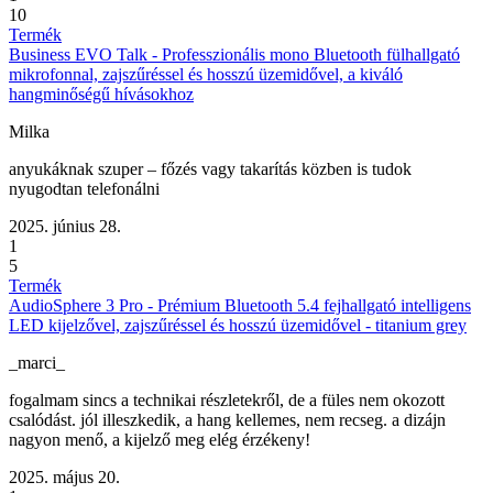
10
Termék
Business EVO Talk - Professzionális mono Bluetooth fülhallgató
mikrofonnal, zajszűréssel és hosszú üzemidővel, a kiváló
hangminőségű hívásokhoz
Milka
anyukáknak szuper – főzés vagy takarítás közben is tudok
nyugodtan telefonálni
2025. június 28.
1
5
Termék
AudioSphere 3 Pro - Prémium Bluetooth 5.4 fejhallgató intelligens
LED kijelzővel, zajszűréssel és hosszú üzemidővel - titanium grey
_marci_
fogalmam sincs a technikai részletekről, de a füles nem okozott
csalódást. jól illeszkedik, a hang kellemes, nem recseg. a dizájn
nagyon menő, a kijelző meg elég érzékeny!
2025. május 20.