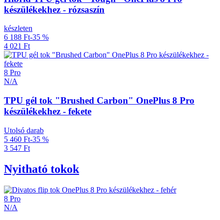
készülékekhez - rózsaszín
készleten
6 188 Ft
-35 %
4 021 Ft
8 Pro
N/A
TPU gél tok "Brushed Carbon" OnePlus 8 Pro
készülékekhez - fekete
Utolsó darab
5 460 Ft
-35 %
3 547 Ft
Nyitható tokok
8 Pro
N/A