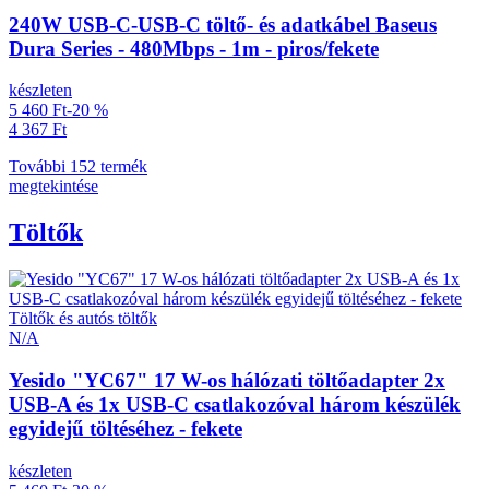
240W USB-C-USB-C töltő- és adatkábel Baseus
Dura Series - 480Mbps - 1m - piros/fekete
készleten
5 460 Ft
-20 %
4 367 Ft
További 152 termék
megtekintése
Töltők
Töltők és autós töltők
N/A
Yesido "YC67" 17 W-os hálózati töltőadapter 2x
USB-A és 1x USB-C csatlakozóval három készülék
egyidejű töltéséhez - fekete
készleten