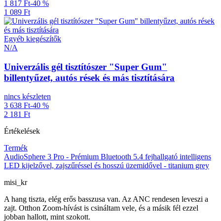
1 817 Ft
-40 %
1 089 Ft
Egyéb kiegészítők
N/A
Univerzális gél tisztítószer "Super Gum"
billentyűzet, autós rések és más tisztítására
nincs készleten
3 638 Ft
-40 %
2 181 Ft
Értékelések
Termék
AudioSphere 3 Pro - Prémium Bluetooth 5.4 fejhallgató intelligens
LED kijelzővel, zajszűréssel és hosszú üzemidővel - titanium grey
misi_kr
A hang tiszta, elég erős basszusa van. Az ANC rendesen leveszi a
zajt. Otthon Zoom-hívást is csináltam vele, és a másik fél ezzel
jobban hallott, mint szokott.