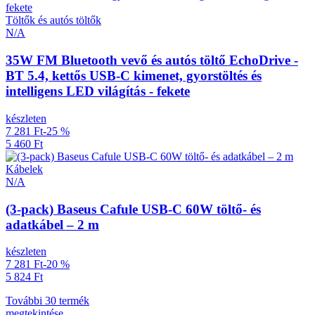
Töltők és autós töltők
N/A
35W FM Bluetooth vevő és autós töltő EchoDrive -
BT 5.4, kettős USB-C kimenet, gyorstöltés és
intelligens LED világítás - fekete
készleten
7 281 Ft
-25 %
5 460 Ft
Kábelek
N/A
(3-pack) Baseus Cafule USB-C 60W töltő- és
adatkábel – 2 m
készleten
7 281 Ft
-20 %
5 824 Ft
További 30 termék
megtekintése