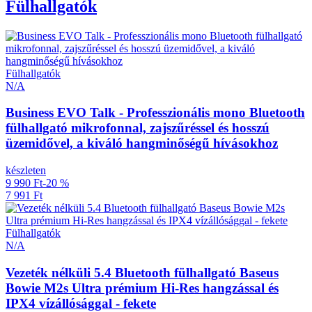
Fülhallgatók
Fülhallgatók
N/A
Business EVO Talk - Professzionális mono Bluetooth
fülhallgató mikrofonnal, zajszűréssel és hosszú
üzemidővel, a kiváló hangminőségű hívásokhoz
készleten
9 990 Ft
-20 %
7 991 Ft
Fülhallgatók
N/A
Vezeték nélküli 5.4 Bluetooth fülhallgató Baseus
Bowie M2s Ultra prémium Hi-Res hangzással és
IPX4 vízállósággal - fekete