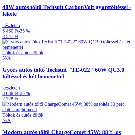
48W autós töltő Techsuit CarbonVolt gyorstöltéssel -
fekete
készleten
5 460 Ft
-35 %
3 547 Ft
Töltők és autós töltők
N/A
Gyors autós töltő Techsuit "TE-022" 60W QC3.0
töltéssel és két bemenettel
készleten
3 638 Ft
-25 %
2 728 Ft
Töltők és autós töltők
N/A
Modern autós töltő ChargeComet 45W: 88%-os