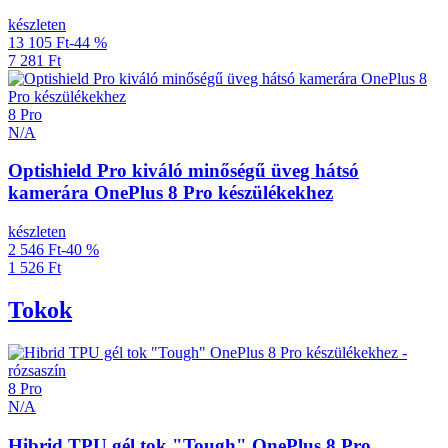
készleten
13 105 Ft
-44 %
7 281 Ft
8 Pro
N/A
Optishield Pro kiváló minőségű üveg hátsó
kamerára OnePlus 8 Pro készülékekhez
készleten
2 546 Ft
-40 %
1 526 Ft
Tokok
8 Pro
N/A
Hibrid TPU gél tok "Tough" OnePlus 8 Pro