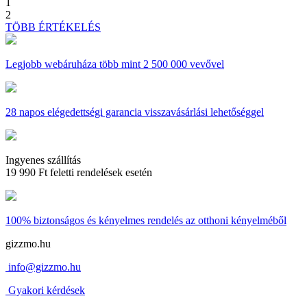
1
2
TÖBB ÉRTÉKELÉS
Legjobb webáruháza
több mint 2 500 000 vevővel
28 napos
elégedettségi garancia visszavásárlási lehetőséggel
Ingyenes szállítás
19 990 Ft feletti rendelések esetén
100% biztonságos és kényelmes rendelés
az otthoni kényelméből
gizzmo.hu
info@gizzmo.hu
Gyakori kérdések