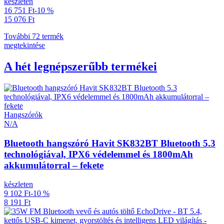
készleten
16 751 Ft
-10 %
15 076 Ft
További 72 termék
megtekintése
A hét legnépszerűbb termékei
Hangszórók
N/A
Bluetooth hangszóró Havit SK832BT Bluetooth 5.3
technológiával, IPX6 védelemmel és 1800mAh
akkumulátorral – fekete
készleten
9 102 Ft
-10 %
8 191 Ft