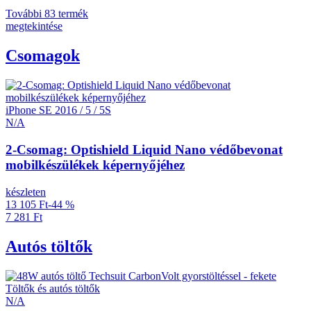
További 83 termék
megtekintése
Csomagok
iPhone SE 2016 / 5 / 5S
N/A
2-Csomag: Optishield Liquid Nano védőbevonat
mobilkészülékek képernyőjéhez
készleten
13 105 Ft
-44 %
7 281 Ft
Autós töltők
Töltők és autós töltők
N/A