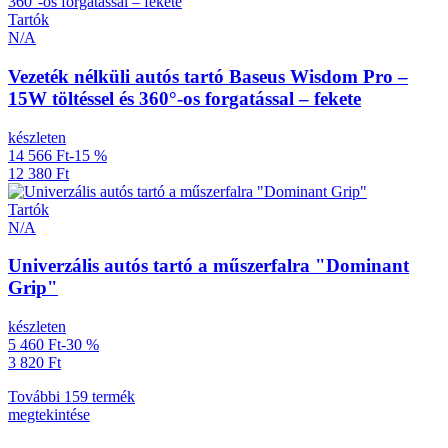
Tartók
N/A
Vezeték nélküli autós tartó Baseus Wisdom Pro –
15W töltéssel és 360°-os forgatással – fekete
készleten
14 566 Ft
-15 %
12 380 Ft
Tartók
N/A
Univerzális autós tartó a műszerfalra "Dominant
Grip"
készleten
5 460 Ft
-30 %
3 820 Ft
További 159 termék
megtekintése