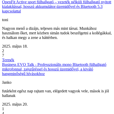
OpenFit Active sport fülhallgató – vezeték nélküli fülhallgató nyitott
kialakítással, hosszú akkumulátor-üzemidővel és Bluetooth 5.3
kapcsolattal
toni
Nagyon menő a dizájn, teljesen más mint társai. Munkához
használom őket, mert közben simán tudok beszélgetni a kollégákkal,
és halkan megy a zene a háttérben.
2025. május 18.
2
7
Termék
Business EVO Talk - Professzionális mono Bluetooth fülhallgató
mikrofonnal, zajszűréssel és hosszú üzemidővel, a kiváló
hangminőségű hívásokhoz
Janko
futárként egész nap rajtam van, elégedett vagyok vele, mások is jól
hallanak
2025. május 20.
1
4