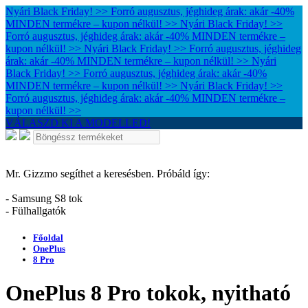
Nyári Black Friday! >> Forró augusztus, jéghideg árak: akár -40%
MINDEN termékre – kupon nélkül! >>
Nyári Black Friday! >>
Forró augusztus, jéghideg árak: akár -40% MINDEN termékre –
kupon nélkül! >>
Nyári Black Friday! >> Forró augusztus, jéghideg
árak: akár -40% MINDEN termékre – kupon nélkül! >>
Nyári
Black Friday! >> Forró augusztus, jéghideg árak: akár -40%
MINDEN termékre – kupon nélkül! >>
Nyári Black Friday! >>
Forró augusztus, jéghideg árak: akár -40% MINDEN termékre –
kupon nélkül! >>
VÁLASZD KI A MODELLED!
Mr. Gizzmo segíthet a keresésben. Próbáld így:
- Samsung S8 tok
- Fülhallgatók
Főoldal
OnePlus
8 Pro
OnePlus 8 Pro tokok, nyitható