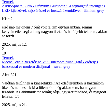
Termék
AudioSphere 3 Pro - Prémium Bluetooth 5.4 fejhallgató intelligens
LED kijelzővel, zajszűréssel és hosszú üzemidővel - titanium grey
Klara2
első nap majdnem 7 órát volt rajtam egyhuzamban. semmi
kényelmetlenség! a hang nagyon tiszta, és ha feljebb tekerem, akkor
se torzít
2025. május 12.
2
10
Termék
MechaCore X vezeték nélküli Bluetooth fülhallgató - erőteljes
basszussal és modern dizájnnal – raven grey
Alex.321
Valóban feltűnnek a kinézetükkel! Az edzőteremben is használom
őket, és nem esnek ki a fülemből, még akkor sem, ha nagyon
izzadok. Az akkumulátor sokáig bírja, egyszer feltöltöd, és nyugodt
lehetsz. 5/5
2025. május 21.
1