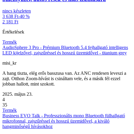
nincs készleten
3 638 Ft
-40 %
2 181 Ft
Értékelések
Termék
AudioSphere 3 Pro - Prémium Bluetooth 5.4 fejhallgató intelligens
LED kijelzővel, zajszűréssel és hosszú üzemidővel - titanium grey
misi_kr
A hang tiszta, elég erős basszusa van. Az ANC rendesen leveszi a
zajt. Otthon Zoom-hívást is csináltam vele, és a másik fél ezzel
jobban hallott, mint szokott.
2025. május 23.
4
35
Termék
Business EVO Talk - Professzionális mono Bluetooth fülhallgató
mikrofonnal, zajszűréssel és hosszú üzemidővel, a kiváló
hangminőségű hívásokhoz