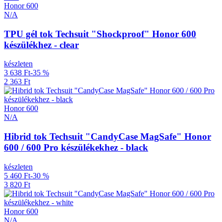
Honor 600
N/A
TPU gél tok Techsuit "Shockproof" Honor 600
készülékhez - clear
készleten
3 638 Ft
-35 %
2 363 Ft
Honor 600
N/A
Hibrid tok Techsuit "CandyCase MagSafe" Honor
600 / 600 Pro készülékekhez - black
készleten
5 460 Ft
-30 %
3 820 Ft
Honor 600
N/A