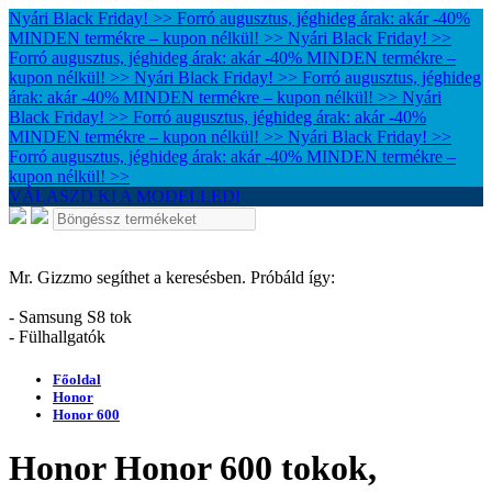
Nyári Black Friday! >> Forró augusztus, jéghideg árak: akár -40%
MINDEN termékre – kupon nélkül! >>
Nyári Black Friday! >>
Forró augusztus, jéghideg árak: akár -40% MINDEN termékre –
kupon nélkül! >>
Nyári Black Friday! >> Forró augusztus, jéghideg
árak: akár -40% MINDEN termékre – kupon nélkül! >>
Nyári
Black Friday! >> Forró augusztus, jéghideg árak: akár -40%
MINDEN termékre – kupon nélkül! >>
Nyári Black Friday! >>
Forró augusztus, jéghideg árak: akár -40% MINDEN termékre –
kupon nélkül! >>
VÁLASZD KI A MODELLED!
Mr. Gizzmo segíthet a keresésben. Próbáld így:
- Samsung S8 tok
- Fülhallgatók
Főoldal
Honor
Honor 600
Honor Honor 600 tokok,