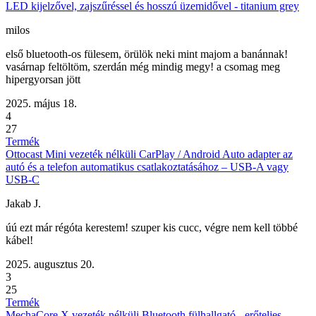
LED kijelzővel, zajszűréssel és hosszú üzemidővel - titanium grey
milos
első bluetooth-os fülesem, örülök neki mint majom a banánnak!
vasárnap feltöltöm, szerdán még mindig megy! a csomag meg
hipergyorsan jött
2025. május 18.
4
27
Termék
Ottocast Mini vezeték nélküli CarPlay / Android Auto adapter az
autó és a telefon automatikus csatlakoztatásához – USB-A vagy
USB-C
Jakab J.
úú ezt már régóta kerestem! szuper kis cucc, végre nem kell többé
kábel!
2025. augusztus 20.
3
25
Termék
MechaCore X vezeték nélküli Bluetooth fülhallgató - erőteljes