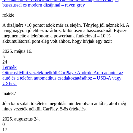
basszussal és modern dizájnnal – raven grey
rokkie
A dizájnért +10 pontot adok már az elején. Tényleg jól néznek ki. A
hang nagyon jó ehhez az árhoz, különösen a basszusoknál. Egyszer
megmentette a telefonom a powerbank funkcióval – 10 %
akkumulátorral pont elég volt ahhoz, hogy hívjak egy taxit
2025. május 16.
5
24
Termék
Ottocast Mini vezeték nélküli CarPlay / Android Auto adapter az
autó és a telefon automatikus csatlakoztatásához – USB-A vagy
USB-C
mate87
Jó a kapcsolat. tökéletes megoldás minden olyan autóba, ahol még
nincs vezeték nélküli CarPlay. 5-ös értékelés.
2025. augusztus 24.
0
17