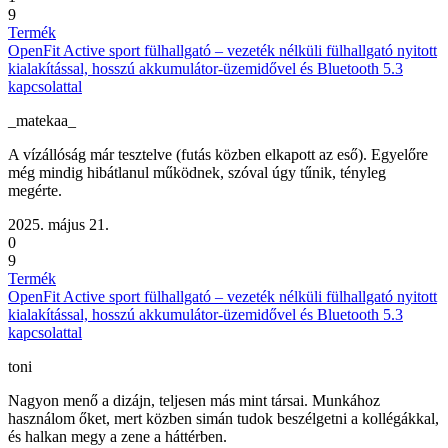
9
Termék
OpenFit Active sport fülhallgató – vezeték nélküli fülhallgató nyitott
kialakítással, hosszú akkumulátor-üzemidővel és Bluetooth 5.3
kapcsolattal
_matekaa_
A vízállóság már tesztelve (futás közben elkapott az eső). Egyelőre
még mindig hibátlanul működnek, szóval úgy tűnik, tényleg
megérte.
2025. május 21.
0
9
Termék
OpenFit Active sport fülhallgató – vezeték nélküli fülhallgató nyitott
kialakítással, hosszú akkumulátor-üzemidővel és Bluetooth 5.3
kapcsolattal
toni
Nagyon menő a dizájn, teljesen más mint társai. Munkához
használom őket, mert közben simán tudok beszélgetni a kollégákkal,
és halkan megy a zene a háttérben.