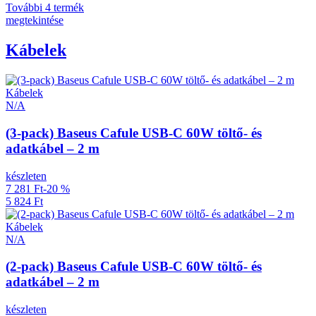
További 4 termék
megtekintése
Kábelek
Kábelek
N/A
(3-pack) Baseus Cafule USB-C 60W töltő- és
adatkábel – 2 m
készleten
7 281 Ft
-20 %
5 824 Ft
Kábelek
N/A
(2-pack) Baseus Cafule USB-C 60W töltő- és
adatkábel – 2 m
készleten