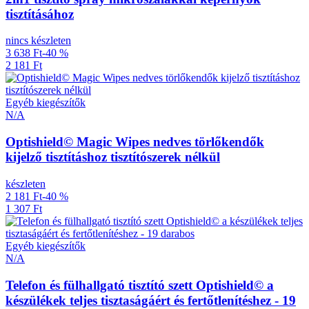
tisztításához
nincs készleten
3 638 Ft
-40 %
2 181 Ft
Egyéb kiegészítők
N/A
Optishield© Magic Wipes nedves törlőkendők
kijelző tisztításhoz tisztítószerek nélkül
készleten
2 181 Ft
-40 %
1 307 Ft
Egyéb kiegészítők
N/A
Telefon és fülhallgató tisztító szett Optishield© a
készülékek teljes tisztaságáért és fertőtlenítéshez - 19