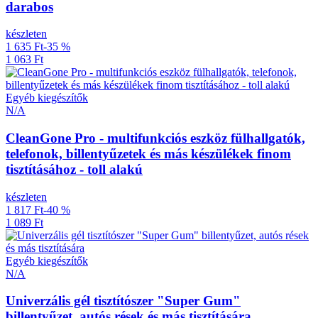
darabos
készleten
1 635 Ft
-35 %
1 063 Ft
Egyéb kiegészítők
N/A
CleanGone Pro - multifunkciós eszköz fülhallgatók,
telefonok, billentyűzetek és más készülékek finom
tisztításához - toll alakú
készleten
1 817 Ft
-40 %
1 089 Ft
Egyéb kiegészítők
N/A
Univerzális gél tisztítószer "Super Gum"
billentyűzet, autós rések és más tisztítására