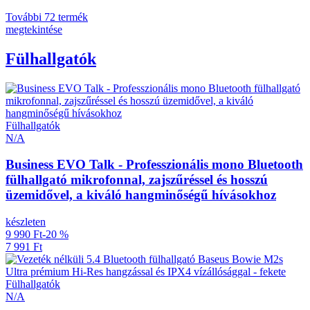
További 72 termék
megtekintése
Fülhallgatók
Fülhallgatók
N/A
Business EVO Talk - Professzionális mono Bluetooth
fülhallgató mikrofonnal, zajszűréssel és hosszú
üzemidővel, a kiváló hangminőségű hívásokhoz
készleten
9 990 Ft
-20 %
7 991 Ft
Fülhallgatók
N/A