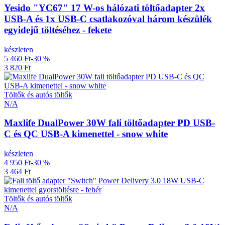
Yesido "YC67" 17 W-os hálózati töltőadapter 2x
USB-A és 1x USB-C csatlakozóval három készülék
egyidejű töltéséhez - fekete
készleten
5 460 Ft
-30 %
3 820 Ft
Töltők és autós töltők
N/A
Maxlife DualPower 30W fali töltőadapter PD USB-
C és QC USB-A kimenettel - snow white
készleten
4 950 Ft
-30 %
3 464 Ft
Töltők és autós töltők
N/A