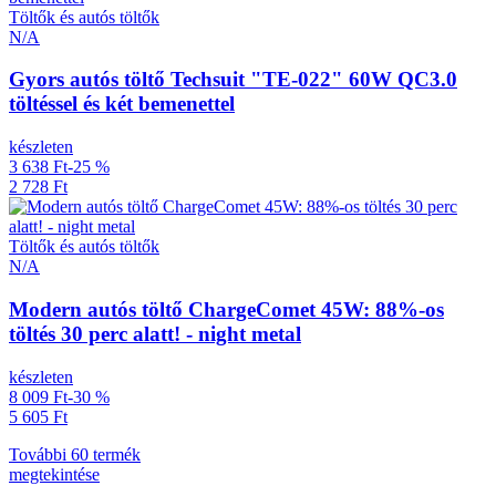
Töltők és autós töltők
N/A
Gyors autós töltő Techsuit "TE-022" 60W QC3.0
töltéssel és két bemenettel
készleten
3 638 Ft
-25 %
2 728 Ft
Töltők és autós töltők
N/A
Modern autós töltő ChargeComet 45W: 88%-os
töltés 30 perc alatt! - night metal
készleten
8 009 Ft
-30 %
5 605 Ft
További 60 termék
megtekintése