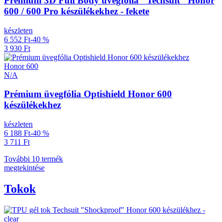
Prémium 3D Full Body üvegfólia "Techsuit" Honor
600 / 600 Pro készülékekhez - fekete
készleten
6 552 Ft
-40 %
3 930 Ft
Honor 600
N/A
Prémium üvegfólia Optishield Honor 600
készülékekhez
készleten
6 188 Ft
-40 %
3 711 Ft
További 10 termék
megtekintése
Tokok