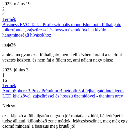
2025. május 19.
2
4
Termék
Business EVO Talk - Professzionális mono Bluetooth fülhallgató
mikrofonnal, zajszűréssel és hosszú üzemidővel, a kiváló
hangminőségű hívásokhoz
maja26
amióta megvan ez a fülhallgató, nem kell kézben tartani a telefont
vezetés közben. és nem fáj a fülem se, ami nálam nagy plusz
2025. június 3.
1
16
Termék
AudioSphere 3 Pro - Prémium Bluetooth 5.4 fejhallgató intelligens
LED kijelzővel, zajszűréssel és hosszú üzemidővel - titanium grey
Nelcsy
ez a kijelző a fülhallgatón nagyon jó! mutatja az időt, háttérképet is
tudsz állítani, különböző zene módok, lejátszás/szünet, meg még egy
csomó minden! a basszus meg brutál jó!