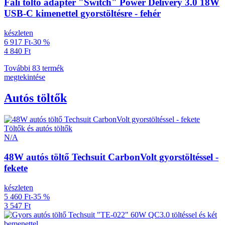
Fali töltő adapter "Switch" Power Delivery 3.0 18W
USB-C kimenettel gyorstöltésre - fehér
készleten
6 917 Ft
-30 %
4 840 Ft
További 83 termék
megtekintése
Autós töltők
Töltők és autós töltők
N/A
48W autós töltő Techsuit CarbonVolt gyorstöltéssel -
fekete
készleten
5 460 Ft
-35 %
3 547 Ft