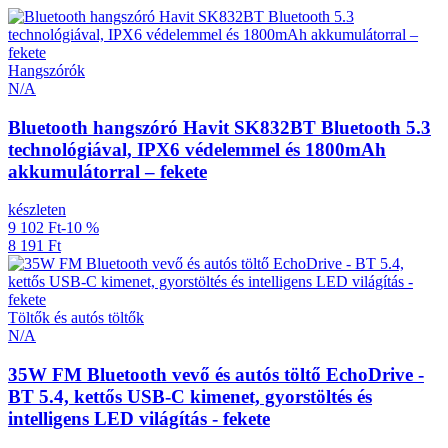
Hangszórók
N/A
Bluetooth hangszóró Havit SK832BT Bluetooth 5.3
technológiával, IPX6 védelemmel és 1800mAh
akkumulátorral – fekete
készleten
9 102 Ft
-10 %
8 191 Ft
Töltők és autós töltők
N/A
35W FM Bluetooth vevő és autós töltő EchoDrive -
BT 5.4, kettős USB-C kimenet, gyorstöltés és
intelligens LED világítás - fekete