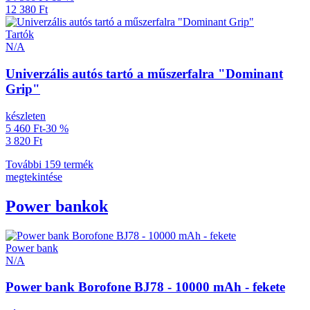
12 380 Ft
Tartók
N/A
Univerzális autós tartó a műszerfalra "Dominant
Grip"
készleten
5 460 Ft
-30 %
3 820 Ft
További 159 termék
megtekintése
Power bankok
Power bank
N/A
Power bank Borofone BJ78 - 10000 mAh - fekete