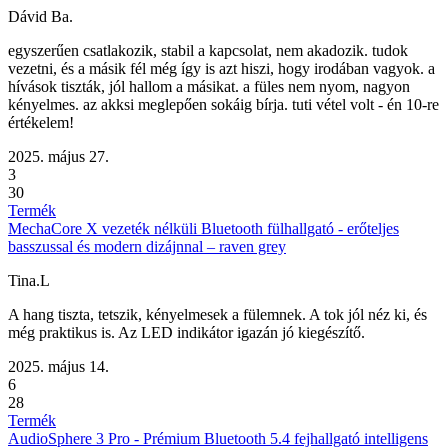
Dávid Ba.
egyszerűen csatlakozik, stabil a kapcsolat, nem akadozik. tudok
vezetni, és a másik fél még így is azt hiszi, hogy irodában vagyok. a
hívások tiszták, jól hallom a másikat. a füles nem nyom, nagyon
kényelmes. az akksi meglepően sokáig bírja. tuti vétel volt - én 10-re
értékelem!
2025. május 27.
3
30
Termék
MechaCore X vezeték nélküli Bluetooth fülhallgató - erőteljes
basszussal és modern dizájnnal – raven grey
Tina.L
A hang tiszta, tetszik, kényelmesek a fülemnek. A tok jól néz ki, és
még praktikus is. Az LED indikátor igazán jó kiegészítő.
2025. május 14.
6
28
Termék
AudioSphere 3 Pro - Prémium Bluetooth 5.4 fejhallgató intelligens