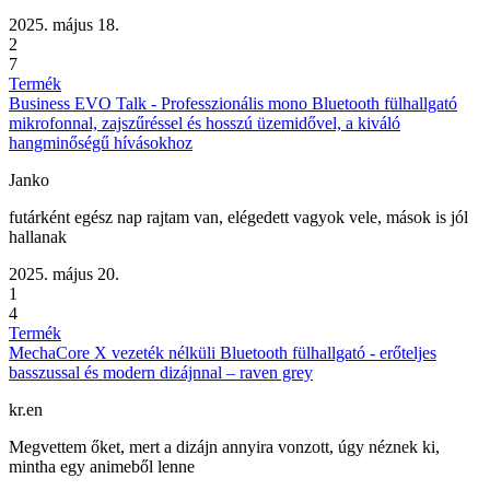
2025. május 18.
2
7
Termék
Business EVO Talk - Professzionális mono Bluetooth fülhallgató
mikrofonnal, zajszűréssel és hosszú üzemidővel, a kiváló
hangminőségű hívásokhoz
Janko
futárként egész nap rajtam van, elégedett vagyok vele, mások is jól
hallanak
2025. május 20.
1
4
Termék
MechaCore X vezeték nélküli Bluetooth fülhallgató - erőteljes
basszussal és modern dizájnnal – raven grey
kr.en
Megvettem őket, mert a dizájn annyira vonzott, úgy néznek ki,
mintha egy animeből lenne