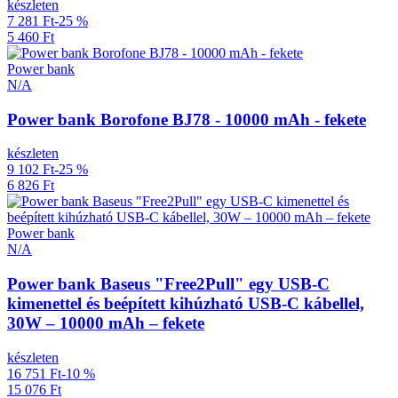
készleten
7 281 Ft
-25 %
5 460 Ft
Power bank
N/A
Power bank Borofone BJ78 - 10000 mAh - fekete
készleten
9 102 Ft
-25 %
6 826 Ft
Power bank
N/A
Power bank Baseus "Free2Pull" egy USB-C
kimenettel és beépített kihúzható USB-C kábellel,
30W – 10000 mAh – fekete
készleten
16 751 Ft
-10 %
15 076 Ft