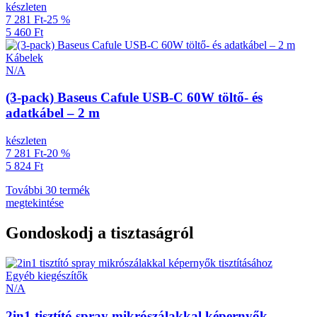
készleten
7 281 Ft
-25 %
5 460 Ft
Kábelek
N/A
(3-pack) Baseus Cafule USB-C 60W töltő- és
adatkábel – 2 m
készleten
7 281 Ft
-20 %
5 824 Ft
További 30 termék
megtekintése
Gondoskodj a tisztaságról
Egyéb kiegészítők
N/A
2in1 tisztító spray mikrószálakkal képernyők