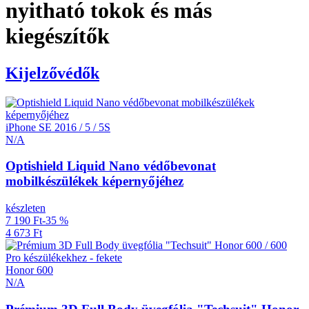
nyitható tokok és más
kiegészítők
Kijelzővédők
iPhone SE 2016 / 5 / 5S
N/A
Optishield Liquid Nano védőbevonat
mobilkészülékek képernyőjéhez
készleten
7 190 Ft
-35 %
4 673 Ft
Honor 600
N/A