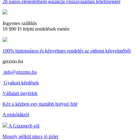
28 napos
elégedettségi garancia visszavásárlási lehetőséggel
Ingyenes szállítás
19 990 Ft feletti rendelések esetén
100% biztonságos és kényelmes rendelés
az otthoni kényelméből
gizzmo.hu
info@gizzmo.hu
Gyakori kérdések
Vállalati ügyfelek
Kéz a kézben egy tisztább bolygó felé
A piskótákról
A Gizzmo®-ról
Mosoly nélkül nincs jó üzlet