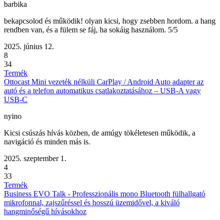
barbika
bekapcsolod és működik! olyan kicsi, hogy zsebben hordom. a hang
rendben van, és a fülem se fáj, ha sokáig használom. 5/5
2025. június 12.
8
34
Termék
Ottocast Mini vezeték nélküli CarPlay / Android Auto adapter az
autó és a telefon automatikus csatlakoztatásához – USB-A vagy
USB-C
nyino
Kicsi csúszás hívás közben, de amúgy tökéletesen működik, a
navigáció és minden más is.
2025. szeptember 1.
4
33
Termék
Business EVO Talk - Professzionális mono Bluetooth fülhallgató
mikrofonnal, zajszűréssel és hosszú üzemidővel, a kiváló
hangminőségű hívásokhoz