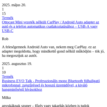
2025. május 20.
1
15
Termék
Ottocast Mini vezeték nélküli CarPlay / Android Auto adapter az
autó és a telefon automatikus csatlakoztatásához – USB-A vagy
USB-C
Rob
A feleségemnek Android Auto van, nekem meg CarPlay. ez az
adapter megoldotta, hogy mindkettő gond nélkül működjön – tök jó,
ha megosztjuk az autót.
2025. augusztus 19.
1
10
Termék
Business EVO Talk - Professzionális mono Bluetooth fülhallgató
mikrofonnal, zajszűréssel és hosszú üzemidővel, a kiváló
hangminőségű hívásokhoz
Milka
anyukáknak szuper – főzés vagy takarítás közben is tudok