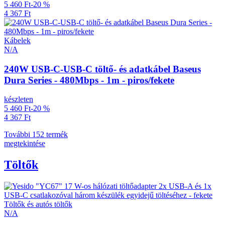
5 460 Ft
-20 %
4 367 Ft
Kábelek
N/A
240W USB-C-USB-C töltő- és adatkábel Baseus
Dura Series - 480Mbps - 1m - piros/fekete
készleten
5 460 Ft
-20 %
4 367 Ft
További 152 termék
megtekintése
Töltők
Töltők és autós töltők
N/A