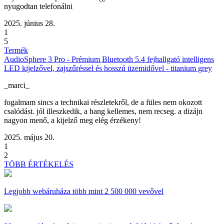
nyugodtan telefonálni
2025. június 28.
1
5
Termék
AudioSphere 3 Pro - Prémium Bluetooth 5.4 fejhallgató intelligens
LED kijelzővel, zajszűréssel és hosszú üzemidővel - titanium grey
_marci_
fogalmam sincs a technikai részletekről, de a füles nem okozott
csalódást. jól illeszkedik, a hang kellemes, nem recseg. a dizájn
nagyon menő, a kijelző meg elég érzékeny!
2025. május 20.
1
2
TÖBB ÉRTÉKELÉS
Legjobb webáruháza
több mint 2 500 000 vevővel