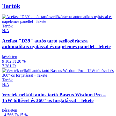
Tartók
Tartók
N/A
Acefast "D39" autós tartó szellőzőrácsra
automatikus nyitással és napelemes panellel - fekete
készleten
9 102 Ft
-20 %
7 281 Ft
Tartók
N/A
Vezeték nélküli autós tartó Baseus Wisdom Pro –
15W töltéssel és 360°-os forgatással – fekete
készleten
14 566 Ft
-15 %