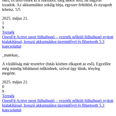
őket, és nem esnek ki a fülemből, még akkor sem, ha nagyon
izzadok. Az akkumulátor sokáig bírja, egyszer feltöltöd, és nyugodt
lehetsz. 5/5
2025. május 21.
1
9
Termék
OpenFit Active sport fülhallgató – vezeték nélküli fülhallgató nyitott
kialakítással, hosszú akkumulátor-üzemidővel és Bluetooth 5.3
kapcsolattal
_matekaa_
A vízállóság már tesztelve (futás közben elkapott az eső). Egyelőre
még mindig hibátlanul működnek, szóval úgy tűnik, tényleg
megérte.
2025. május 21.
0
9
Termék
OpenFit Active sport fülhallgató – vezeték nélküli fülhallgató nyitott
kialakítással, hosszú akkumulátor-üzemidővel és Bluetooth 5.3
kapcsolattal