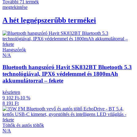
További 71 termék
megtekintése
A hét legnépszerűbb termékei
Hangszórók
N/A
Bluetooth hangszóró Havit SK832BT Bluetooth 5.3
technológiával, IPX6 védelemmel és 1800mAh
akkumulátorral – fekete
készleten
9 102 Ft
-10 %
8 191 Ft
Töltők és autós töltők
N/A