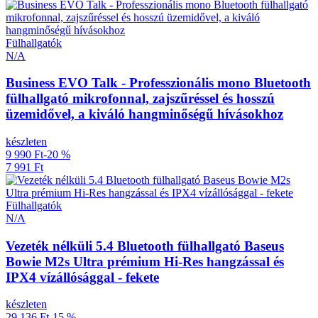
Fülhallgatók
N/A
Business EVO Talk - Professzionális mono Bluetooth
fülhallgató mikrofonnal, zajszűréssel és hosszú
üzemidővel, a kiváló hangminőségű hívásokhoz
készleten
9 990 Ft
-20 %
7 991 Ft
Fülhallgatók
N/A
Vezeték nélküli 5.4 Bluetooth fülhallgató Baseus
Bowie M2s Ultra prémium Hi-Res hangzással és
IPX4 vízállósággal - fekete
készleten
29 136 Ft
-15 %