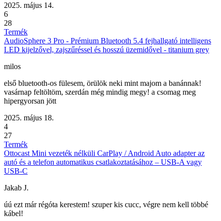
2025. május 14.
6
28
Termék
AudioSphere 3 Pro - Prémium Bluetooth 5.4 fejhallgató intelligens
LED kijelzővel, zajszűréssel és hosszú üzemidővel - titanium grey
milos
első bluetooth-os fülesem, örülök neki mint majom a banánnak!
vasárnap feltöltöm, szerdán még mindig megy! a csomag meg
hipergyorsan jött
2025. május 18.
4
27
Termék
Ottocast Mini vezeték nélküli CarPlay / Android Auto adapter az
autó és a telefon automatikus csatlakoztatásához – USB-A vagy
USB-C
Jakab J.
úú ezt már régóta kerestem! szuper kis cucc, végre nem kell többé
kábel!