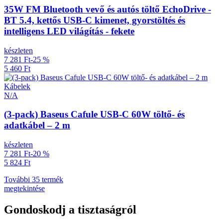
35W FM Bluetooth vevő és autós töltő EchoDrive -
BT 5.4, kettős USB-C kimenet, gyorstöltés és
intelligens LED világítás - fekete
készleten
7 281 Ft
-25 %
5 460 Ft
Kábelek
N/A
(3-pack) Baseus Cafule USB-C 60W töltő- és
adatkábel – 2 m
készleten
7 281 Ft
-20 %
5 824 Ft
További 35 termék
megtekintése
Gondoskodj a tisztaságról