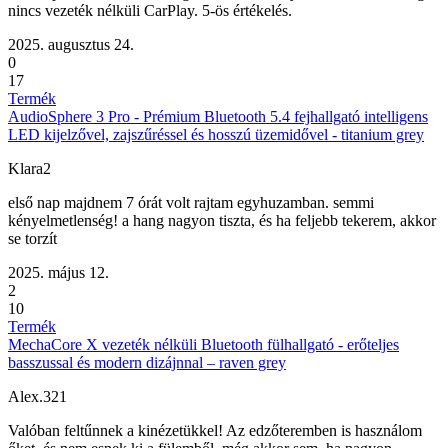
nincs vezeték nélküli CarPlay. 5-ös értékelés.
2025. augusztus 24.
0
17
Termék
AudioSphere 3 Pro - Prémium Bluetooth 5.4 fejhallgató intelligens
LED kijelzővel, zajszűréssel és hosszú üzemidővel - titanium grey
Klara2
első nap majdnem 7 órát volt rajtam egyhuzamban. semmi
kényelmetlenség! a hang nagyon tiszta, és ha feljebb tekerem, akkor
se torzít
2025. május 12.
2
10
Termék
MechaCore X vezeték nélküli Bluetooth fülhallgató - erőteljes
basszussal és modern dizájnnal – raven grey
Alex.321
Valóban feltűnnek a kinézetükkel! Az edzőteremben is használom