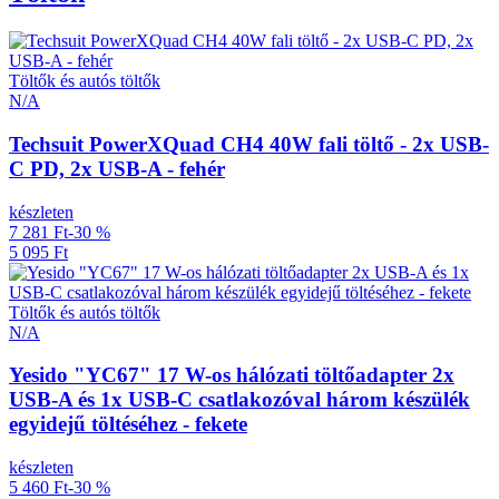
Töltők és autós töltők
N/A
Techsuit PowerXQuad CH4 40W fali töltő - 2x USB-
C PD, 2x USB-A - fehér
készleten
7 281 Ft
-30 %
5 095 Ft
Töltők és autós töltők
N/A
Yesido "YC67" 17 W-os hálózati töltőadapter 2x
USB-A és 1x USB-C csatlakozóval három készülék
egyidejű töltéséhez - fekete
készleten
5 460 Ft
-30 %