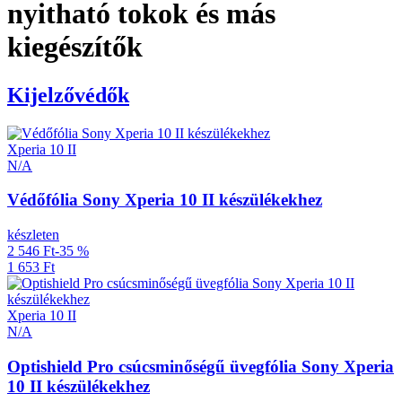
nyitható tokok és más
kiegészítők
Kijelzővédők
Xperia 10 II
N/A
Védőfólia Sony Xperia 10 II készülékekhez
készleten
2 546 Ft
-35 %
1 653 Ft
Xperia 10 II
N/A
Optishield Pro csúcsminőségű üvegfólia Sony Xperia
10 II készülékekhez