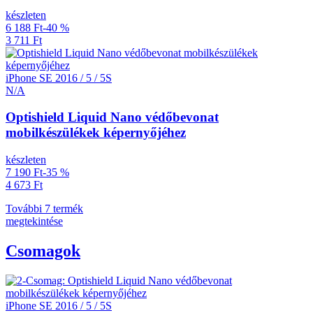
készleten
6 188 Ft
-40 %
3 711 Ft
iPhone SE 2016 / 5 / 5S
N/A
Optishield Liquid Nano védőbevonat
mobilkészülékek képernyőjéhez
készleten
7 190 Ft
-35 %
4 673 Ft
További 7 termék
megtekintése
Csomagok
iPhone SE 2016 / 5 / 5S