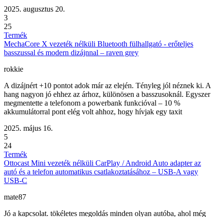
2025. augusztus 20.
3
25
Termék
MechaCore X vezeték nélküli Bluetooth fülhallgató - erőteljes
basszussal és modern dizájnnal – raven grey
rokkie
A dizájnért +10 pontot adok már az elején. Tényleg jól néznek ki. A
hang nagyon jó ehhez az árhoz, különösen a basszusoknál. Egyszer
megmentette a telefonom a powerbank funkcióval – 10 %
akkumulátorral pont elég volt ahhoz, hogy hívjak egy taxit
2025. május 16.
5
24
Termék
Ottocast Mini vezeték nélküli CarPlay / Android Auto adapter az
autó és a telefon automatikus csatlakoztatásához – USB-A vagy
USB-C
mate87
Jó a kapcsolat. tökéletes megoldás minden olyan autóba, ahol még