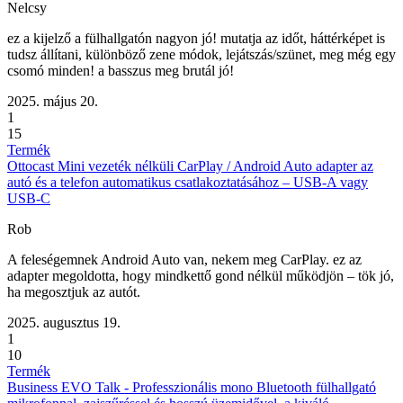
Nelcsy
ez a kijelző a fülhallgatón nagyon jó! mutatja az időt, háttérképet is
tudsz állítani, különböző zene módok, lejátszás/szünet, meg még egy
csomó minden! a basszus meg brutál jó!
2025. május 20.
1
15
Termék
Ottocast Mini vezeték nélküli CarPlay / Android Auto adapter az
autó és a telefon automatikus csatlakoztatásához – USB-A vagy
USB-C
Rob
A feleségemnek Android Auto van, nekem meg CarPlay. ez az
adapter megoldotta, hogy mindkettő gond nélkül működjön – tök jó,
ha megosztjuk az autót.
2025. augusztus 19.
1
10
Termék
Business EVO Talk - Professzionális mono Bluetooth fülhallgató