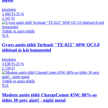
fekete
készleten
5 460 Ft
-35 %
3 547 Ft
Töltők és autós töltők
N/A
Gyors autós töltő Techsuit "TE-022" 60W QC3.0
töltéssel és két bemenettel
készleten
3 638 Ft
-25 %
2 728 Ft
Töltők és autós töltők
N/A
Modern autós töltő ChargeComet 45W: 88%-os
töltés 30 perc alatt! - night metal