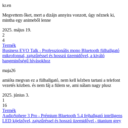
kr.en
Megvettem őket, mert a dizájn annyira vonzott, úgy néznek ki,
mintha egy animeből lenne
2025. május 19.
2
4
Termék
Business EVO Talk - Professzionális mono Bluetooth fülhallgató
mikrofonnal, zajszűréssel és hosszú üzemidővel, a kiváló
hangminőségű hívásokhoz
maja26
amióta megvan ez a fülhallgató, nem kell kézben tartani a telefont
vezetés közben. és nem fáj a fülem se, ami nálam nagy plusz
2025. június 3.
1
16
Termék
AudioSphere 3 Pro - Prémium Bluetooth 5.4 fejhallgató intelligens
LED kijelzővel, zajszűréssel és hosszú üzemidővel - titanium grey