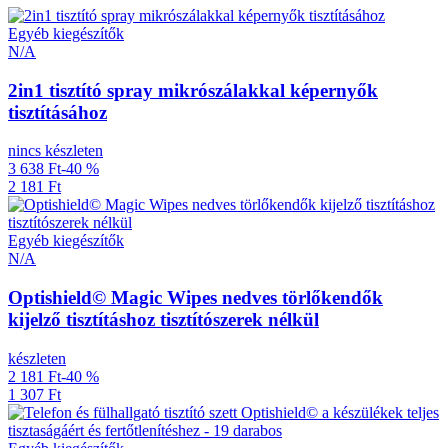
Egyéb kiegészítők
N/A
2in1 tisztító spray mikrószálakkal képernyők
tisztításához
nincs készleten
3 638 Ft
-40 %
2 181 Ft
Egyéb kiegészítők
N/A
Optishield© Magic Wipes nedves törlőkendők
kijelző tisztításhoz tisztítószerek nélkül
készleten
2 181 Ft
-40 %
1 307 Ft