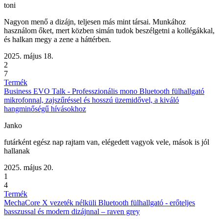
toni
Nagyon menő a dizájn, teljesen más mint társai. Munkához
használom őket, mert közben simán tudok beszélgetni a kollégákkal,
és halkan megy a zene a háttérben.
2025. május 18.
2
7
Termék
Business EVO Talk - Professzionális mono Bluetooth fülhallgató
mikrofonnal, zajszűréssel és hosszú üzemidővel, a kiváló
hangminőségű hívásokhoz
Janko
futárként egész nap rajtam van, elégedett vagyok vele, mások is jól
hallanak
2025. május 20.
1
4
Termék
MechaCore X vezeték nélküli Bluetooth fülhallgató - erőteljes
basszussal és modern dizájnnal – raven grey