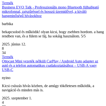
Termék
Business EVO Talk - Professzionális mono Bluetooth fülhallgató
mikrofonnal, zajszűréssel és hosszú üzemidővel, a kiváló
hangminőségű hívásokhoz
barbika
bekapcsolod és működik! olyan kicsi, hogy zsebben hordom. a hang
rendben van, és a fülem se fáj, ha sokáig használom. 5/5
2025. június 12.
8
34
Termék
Ottocast Mini vezeték nélküli CarPlay / Android Auto adapter az
autó és a telefon automatikus csatlakoztatásához – USB-A vagy
USB-C
nyino
Kicsi csúszás hívás közben, de amúgy tökéletesen működik, a
navigáció és minden más is.
2025. szeptember 1.
4