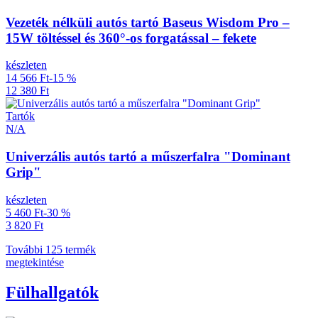
Vezeték nélküli autós tartó Baseus Wisdom Pro –
15W töltéssel és 360°-os forgatással – fekete
készleten
14 566 Ft
-15 %
12 380 Ft
Tartók
N/A
Univerzális autós tartó a műszerfalra "Dominant
Grip"
készleten
5 460 Ft
-30 %
3 820 Ft
További 125 termék
megtekintése
Fülhallgatók