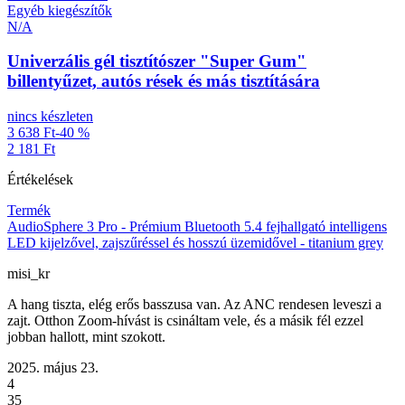
Egyéb kiegészítők
N/A
Univerzális gél tisztítószer "Super Gum"
billentyűzet, autós rések és más tisztítására
nincs készleten
3 638 Ft
-40 %
2 181 Ft
Értékelések
Termék
AudioSphere 3 Pro - Prémium Bluetooth 5.4 fejhallgató intelligens
LED kijelzővel, zajszűréssel és hosszú üzemidővel - titanium grey
misi_kr
A hang tiszta, elég erős basszusa van. Az ANC rendesen leveszi a
zajt. Otthon Zoom-hívást is csináltam vele, és a másik fél ezzel
jobban hallott, mint szokott.
2025. május 23.
4
35