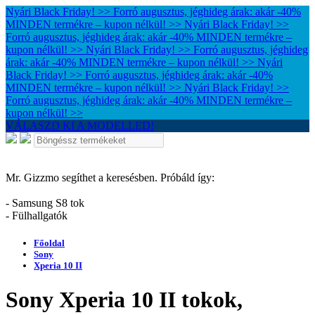
Nyári Black Friday! >> Forró augusztus, jéghideg árak: akár -40%
MINDEN termékre – kupon nélkül! >>
Nyári Black Friday! >>
Forró augusztus, jéghideg árak: akár -40% MINDEN termékre –
kupon nélkül! >>
Nyári Black Friday! >> Forró augusztus, jéghideg
árak: akár -40% MINDEN termékre – kupon nélkül! >>
Nyári
Black Friday! >> Forró augusztus, jéghideg árak: akár -40%
MINDEN termékre – kupon nélkül! >>
Nyári Black Friday! >>
Forró augusztus, jéghideg árak: akár -40% MINDEN termékre –
kupon nélkül! >>
VÁLASZD KI A MODELLED!
Mr. Gizzmo segíthet a keresésben. Próbáld így:
- Samsung S8 tok
- Fülhallgatók
Főoldal
Sony
Xperia 10 II
Sony Xperia 10 II tokok,