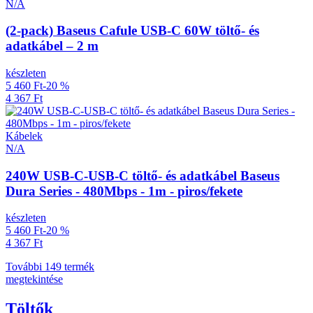
N/A
(2-pack) Baseus Cafule USB-C 60W töltő- és
adatkábel – 2 m
készleten
5 460 Ft
-20 %
4 367 Ft
Kábelek
N/A
240W USB-C-USB-C töltő- és adatkábel Baseus
Dura Series - 480Mbps - 1m - piros/fekete
készleten
5 460 Ft
-20 %
4 367 Ft
További 149 termék
megtekintése
Töltők