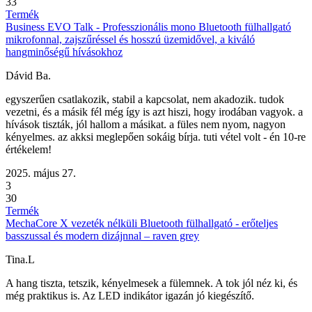
33
Termék
Business EVO Talk - Professzionális mono Bluetooth fülhallgató
mikrofonnal, zajszűréssel és hosszú üzemidővel, a kiváló
hangminőségű hívásokhoz
Dávid Ba.
egyszerűen csatlakozik, stabil a kapcsolat, nem akadozik. tudok
vezetni, és a másik fél még így is azt hiszi, hogy irodában vagyok. a
hívások tiszták, jól hallom a másikat. a füles nem nyom, nagyon
kényelmes. az akksi meglepően sokáig bírja. tuti vétel volt - én 10-re
értékelem!
2025. május 27.
3
30
Termék
MechaCore X vezeték nélküli Bluetooth fülhallgató - erőteljes
basszussal és modern dizájnnal – raven grey
Tina.L
A hang tiszta, tetszik, kényelmesek a fülemnek. A tok jól néz ki, és
még praktikus is. Az LED indikátor igazán jó kiegészítő.