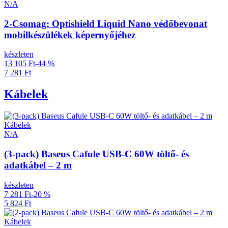
N/A
2-Csomag: Optishield Liquid Nano védőbevonat
mobilkészülékek képernyőjéhez
készleten
13 105 Ft
-44 %
7 281 Ft
Kábelek
Kábelek
N/A
(3-pack) Baseus Cafule USB-C 60W töltő- és
adatkábel – 2 m
készleten
7 281 Ft
-20 %
5 824 Ft
Kábelek