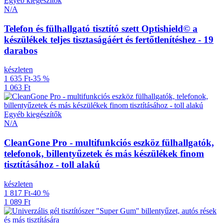
Egyéb kiegészítők
N/A
Telefon és fülhallgató tisztító szett Optishield© a
készülékek teljes tisztaságáért és fertőtlenítéshez - 19
darabos
készleten
1 635 Ft
-35 %
1 063 Ft
Egyéb kiegészítők
N/A
CleanGone Pro - multifunkciós eszköz fülhallgatók,
telefonok, billentyűzetek és más készülékek finom
tisztításához - toll alakú
készleten
1 817 Ft
-40 %
1 089 Ft