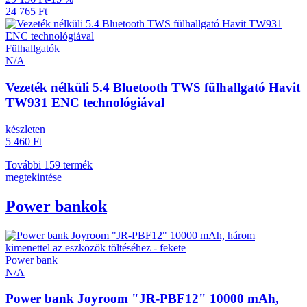
24 765 Ft
Fülhallgatók
N/A
Vezeték nélküli 5.4 Bluetooth TWS fülhallgató Havit
TW931 ENC technológiával
készleten
5 460 Ft
További 159 termék
megtekintése
Power bankok
Power bank
N/A
Power bank Joyroom "JR-PBF12" 10000 mAh,