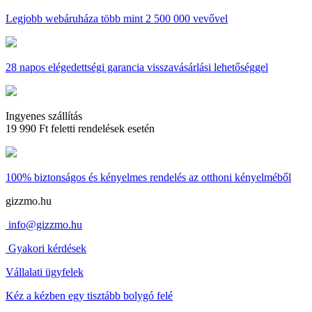
Legjobb webáruháza
több mint 2 500 000 vevővel
28 napos
elégedettségi garancia visszavásárlási lehetőséggel
Ingyenes szállítás
19 990 Ft feletti rendelések esetén
100% biztonságos és kényelmes rendelés
az otthoni kényelméből
gizzmo.hu
info@gizzmo.hu
Gyakori kérdések
Vállalati ügyfelek
Kéz a kézben egy tisztább bolygó felé