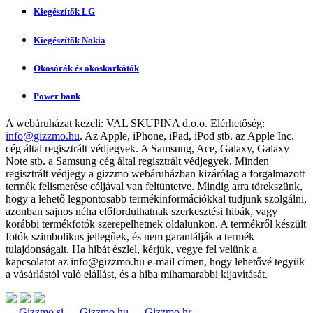
Kiegészítők LG
Kiegészítők Nokia
Okosórák és okoskarkötők
Power bank
A webáruházat kezeli:
VAL SKUPINA d.o.o.
Elérhetőség:
info@gizzmo.hu
. Az Apple, iPhone, iPad, iPod stb. az Apple Inc.
cég által regisztrált védjegyek. A Samsung, Ace, Galaxy, Galaxy
Note stb. a Samsung cég által regisztrált védjegyek. Minden
regisztrált védjegy a gizzmo webáruházban kizárólag a forgalmazott
termék felismerése céljával van feltüntetve. Mindig arra törekszünk,
hogy a lehető legpontosabb termékinformációkkal tudjunk szolgálni,
azonban sajnos néha előfordulhatnak szerkesztési hibák, vagy
korábbi termékfotók szerepelhetnek oldalunkon. A termékről készült
fotók szimbolikus jellegűek, és nem garantálják a termék
tulajdonságait. Ha hibát észlel, kérjük, vegye fel velünk a
kapcsolatot az
info@gizzmo.hu
e-mail címen, hogy lehetővé tegyük
a vásárlástól való elállást, és a hiba mihamarabbi kijavítását.
Gizzmo.si
Gizzmo.hu
Gizzmo.hr