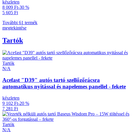
készleten
8 009 Ft
-30 %
5 605 Ft
További 61 termék
megtekintése
Tartók
Tartók
N/A
Acefast "D39" autós tartó szellőzőrácsra
automatikus nyitással és napelemes panellel - fekete
készleten
9 102 Ft
-20 %
7 281 Ft
Tartók
N/A