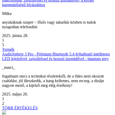
mikrofonnal, zajszűréssel és hosszú üzemidővel, a kiváló
hangminőségű hívásokhoz
Milka
anyukáknak szuper – főzés vagy takarítás közben is tudok
nyugodtan telefonálni
2025. június 28.
1
5
Termék
AudioSphere 3 Pro - Prémium Bluetooth 5.4 fejhallgató intelligens
LED kijelzővel, zajszűréssel és hosszú üzemidővel - titanium grey
_marci_
fogalmam sincs a technikai részletekről, de a füles nem okozott
csalódást. jól illeszkedik, a hang kellemes, nem recseg. a dizájn
nagyon menő, a kijelző meg elég érzékeny!
2025. május 20.
1
2
TÖBB ÉRTÉKELÉS