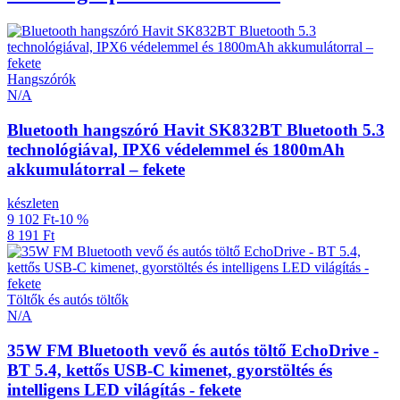
Hangszórók
N/A
Bluetooth hangszóró Havit SK832BT Bluetooth 5.3
technológiával, IPX6 védelemmel és 1800mAh
akkumulátorral – fekete
készleten
9 102 Ft
-10 %
8 191 Ft
Töltők és autós töltők
N/A
35W FM Bluetooth vevő és autós töltő EchoDrive -
BT 5.4, kettős USB-C kimenet, gyorstöltés és
intelligens LED világítás - fekete