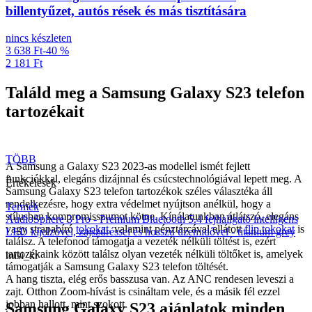
billentyűzet, autós rések és más tisztítására
nincs készleten
3 638 Ft
-40 %
2 181 Ft
Találd meg a Samsung Galaxy S23 telefon
tartozékait
TÖBB
A Samsung a
Galaxy S23
2023-as modellel ismét fejlett
funkciókkal, elegáns dizájnnal és csúcstechnológiával lepett meg. A
Értékelések
Samsung Galaxy S23 telefon tartozékok
széles választéka áll
rendelkezésre, hogy extra védelmet nyújtson anélkül, hogy a
Termék
stílusban kompromisszumot kötne. Kínálatunkban átlátszó, elegáns
AudioSphere 3 Pro - Prémium Bluetooth 5.4 fejhallgató intelligens
vagy strapabíró
tokokat
, valamint pénztárcával ellátott
flip tokokat
is
LED kijelzővel, zajszűréssel és hosszú üzemidővel - titanium grey
találsz. A telefonod támogatja a vezeték nélküli töltést is, ezért
tartozékaink között találsz olyan vezeték nélküli töltőket is, amelyek
misi_kr
támogatják a Samsung Galaxy S23 telefon töltését.
A hang tiszta, elég erős basszusa van. Az ANC rendesen leveszi a
zajt. Otthon Zoom-hívást is csináltam vele, és a másik fél ezzel
jobban hallott, mint szokott.
Samsung Galaxy S23 ajánlatok minden