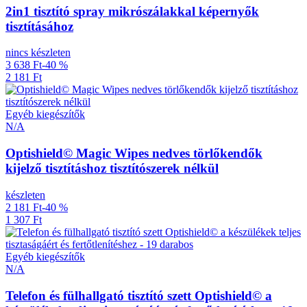
2in1 tisztító spray mikrószálakkal képernyők
tisztításához
nincs készleten
3 638 Ft
-40 %
2 181 Ft
Egyéb kiegészítők
N/A
Optishield© Magic Wipes nedves törlőkendők
kijelző tisztításhoz tisztítószerek nélkül
készleten
2 181 Ft
-40 %
1 307 Ft
Egyéb kiegészítők
N/A
Telefon és fülhallgató tisztító szett Optishield© a