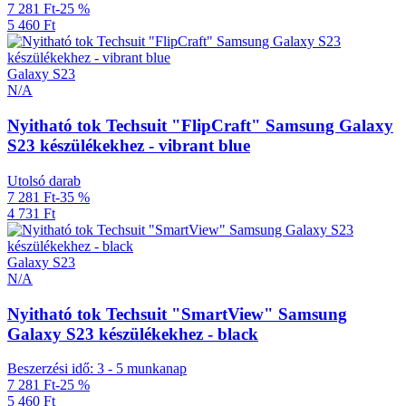
7 281 Ft
-25 %
5 460 Ft
Galaxy S23
N/A
Nyitható tok Techsuit "FlipCraft" Samsung Galaxy
S23 készülékekhez - vibrant blue
Utolsó darab
7 281 Ft
-35 %
4 731 Ft
Galaxy S23
N/A
Nyitható tok Techsuit "SmartView" Samsung
Galaxy S23 készülékekhez - black
Beszerzési idő: 3 - 5 munkanap
7 281 Ft
-25 %
5 460 Ft