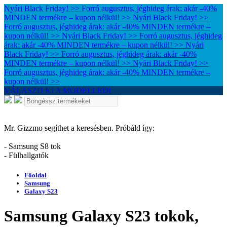
Nyári Black Friday! >> Forró augusztus, jéghideg árak: akár -40%
MINDEN termékre – kupon nélkül! >>
Nyári Black Friday! >>
Forró augusztus, jéghideg árak: akár -40% MINDEN termékre –
kupon nélkül! >>
Nyári Black Friday! >> Forró augusztus, jéghideg
árak: akár -40% MINDEN termékre – kupon nélkül! >>
Nyári
Black Friday! >> Forró augusztus, jéghideg árak: akár -40%
MINDEN termékre – kupon nélkül! >>
Nyári Black Friday! >>
Forró augusztus, jéghideg árak: akár -40% MINDEN termékre –
kupon nélkül! >>
VÁLASZD KI A MODELLED!
Mr. Gizzmo segíthet a keresésben. Próbáld így:
- Samsung S8 tok
- Fülhallgatók
Főoldal
Samsung
Galaxy S23
Samsung Galaxy S23 tokok,