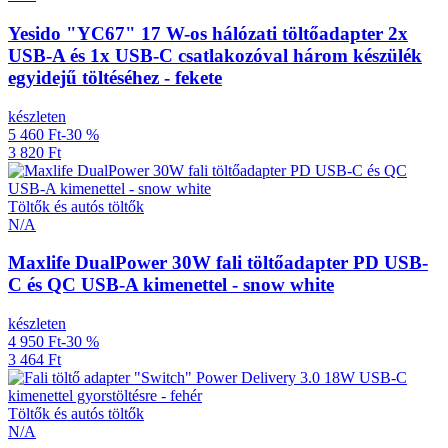
Yesido "YC67" 17 W-os hálózati töltőadapter 2x
USB-A és 1x USB-C csatlakozóval három készülék
egyidejű töltéséhez - fekete
készleten
5 460 Ft
-30 %
3 820 Ft
Töltők és autós töltők
N/A
Maxlife DualPower 30W fali töltőadapter PD USB-
C és QC USB-A kimenettel - snow white
készleten
4 950 Ft
-30 %
3 464 Ft
Töltők és autós töltők
N/A