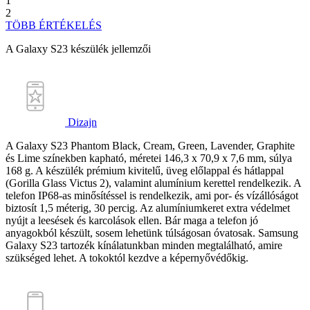
1
2
TÖBB ÉRTÉKELÉS
A Galaxy S23 készülék jellemzői
Dizajn
A Galaxy S23 Phantom Black, Cream, Green, Lavender, Graphite
és Lime színekben kapható, méretei 146,3 x 70,9 x 7,6 mm, súlya
168 g. A készülék prémium kivitelű, üveg előlappal és hátlappal
(Gorilla Glass Victus 2), valamint alumínium kerettel rendelkezik. A
telefon IP68-as minősítéssel is rendelkezik, ami por- és vízállóságot
biztosít 1,5 méterig, 30 percig. Az alumíniumkeret extra védelmet
nyújt a leesések és karcolások ellen. Bár maga a telefon jó
anyagokból készült, sosem lehetünk túlságosan óvatosak. Samsung
Galaxy S23 tartozék kínálatunkban minden megtalálható, amire
szükséged lehet. A tokoktól kezdve a képernyővédőkig.