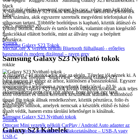
Tok Spigen "Rugged Armor" Samsung Galaxy S23 készülékekhez -
black
úú ezt már régóta kerestem! szuper kis cucc, végre nem kell többé
A Samsung Galaxy S23 tokok kihagyhatatlan tartozékot jelentenek
kábel!
azok számára, akik egyszerre szeretnék megvédeni telefonjukat és
stílusosan tartani. Többféle borítótípus is kapható, köztük átlátszó és
2025. augusztus 20.
vékony borítók, masszív és tartós borítók, valamint olyan kiegészítő
3
funkciókkal ellátott borítók, mint az állvány vagy a beépített
25
pénztárca.
Termék
Samsung Galaxy S23 Tokok
MechaCore X vezeték nélküli Bluetooth fülhallgató - erőteljes
basszussal és modern dizájnnal – raven grey
Samsung Galaxy S23 Nyitható tokok
rokkie
A dizájnért +10 pontot adok már az elején. Tényleg jól néznek ki. A
Nyitható tok Techsuit "SmartView" Samsung Galaxy S23
hang nagyon jó ehhez az árhoz, különösen a basszusoknál. Egyszer
készülékekhez - blue
megmentette a telefonom a powerbank funkcióval – 10 %
A Samsung Galaxy S23 flip tok kiváló választás azoknak, akik teljes
akkumulátorral pont elég volt ahhoz, hogy hívjak egy taxit
körű védelmet és stílust keresnek készülékük számára. Különböző
típusú flip tokok állnak rendelkezésre, köztük pénztárca, folio és
2025. május 16.
függőleges stílusok, amelyek nemcsak a készülék elülső és hátsó
5
részét védik, hanem extra tárolási lehetőséget is kínálnak.
24
Samsung Galaxy S23 Nyitható tokok
Termék
Ottocast Mini vezeték nélküli CarPlay / Android Auto adapter az
Galaxy S23 Kábelek
autó és a telefon automatikus csatlakoztatásához – USB-A vagy
USB-C