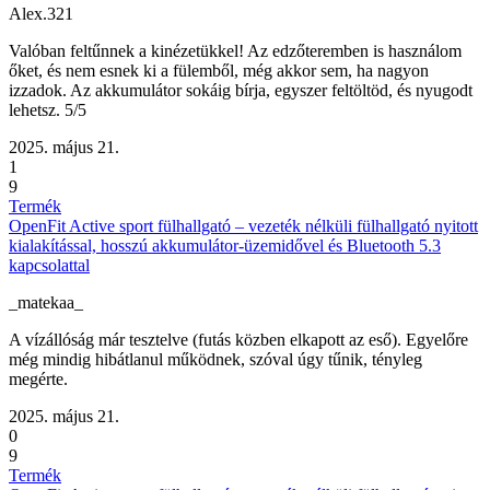
Alex.321
Valóban feltűnnek a kinézetükkel! Az edzőteremben is használom
őket, és nem esnek ki a fülemből, még akkor sem, ha nagyon
izzadok. Az akkumulátor sokáig bírja, egyszer feltöltöd, és nyugodt
lehetsz. 5/5
2025. május 21.
1
9
Termék
OpenFit Active sport fülhallgató – vezeték nélküli fülhallgató nyitott
kialakítással, hosszú akkumulátor-üzemidővel és Bluetooth 5.3
kapcsolattal
_matekaa_
A vízállóság már tesztelve (futás közben elkapott az eső). Egyelőre
még mindig hibátlanul működnek, szóval úgy tűnik, tényleg
megérte.
2025. május 21.
0
9
Termék