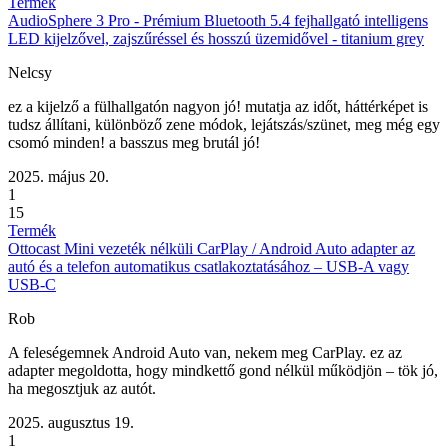
Termék
AudioSphere 3 Pro - Prémium Bluetooth 5.4 fejhallgató intelligens
LED kijelzővel, zajszűréssel és hosszú üzemidővel - titanium grey
Nelcsy
ez a kijelző a fülhallgatón nagyon jó! mutatja az időt, háttérképet is
tudsz állítani, különböző zene módok, lejátszás/szünet, meg még egy
csomó minden! a basszus meg brutál jó!
2025. május 20.
1
15
Termék
Ottocast Mini vezeték nélküli CarPlay / Android Auto adapter az
autó és a telefon automatikus csatlakoztatásához – USB-A vagy
USB-C
Rob
A feleségemnek Android Auto van, nekem meg CarPlay. ez az
adapter megoldotta, hogy mindkettő gond nélkül működjön – tök jó,
ha megosztjuk az autót.
2025. augusztus 19.
1