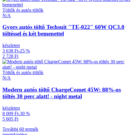
Töltők és autós töltők
N/A
Gyors autós töltő Techsuit "TE-022" 60W QC3.0
töltéssel és két bemenettel
készleten
3 638 Ft
-25 %
2 728 Ft
Töltők és autós töltők
N/A
Modern autós töltő ChargeComet 45W: 88%-os
töltés 30 perc alatt! - night metal
készleten
8 009 Ft
-30 %
5 605 Ft
További 60 termék
megtekintése