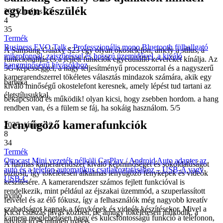
egyben készülék
2025. május 23.
4
35
Termék
Business EVO Talk - Professzionális mono Bluetooth fülhallgató
A Samsung Galaxy S23 egy olyan okostelefon, amely a stílus, a
mikrofonnal, zajszűréssel és hosszú üzemidővel, a kiváló
funkcionalitás és a fejlett funkciók egyedülálló keverékét kínálja. Az
hangminőségű hívásokhoz
5G-képességgel, a nagy teljesítményű processzorral és a nagyszerű
kamerarendszerrel tökéletes választás mindazok számára, akik egy
barbika
kiváló minőségű okostelefont keresnek, amely lépést tud tartani az
életstílusukkal.
bekapcsolod és működik! olyan kicsi, hogy zsebben hordom. a hang
rendben van, és a fülem se fáj, ha sokáig használom. 5/5
Lenyűgöző kamerafunkciók
2025. június 12.
8
34
Termék
Ottocast Mini vezeték nélküli CarPlay / Android Auto adapter az
A hármas kamerarendszer kiváló képminőséget és sokoldalúságot
autó és a telefon automatikus csatlakoztatásához – USB-A vagy
biztosít, így tökéletesen alkalmas lenyűgöző fényképek és videók
USB-C
készítésére. A kamerarendszer számos fejlett funkcióval is
rendelkezik, mint például az éjszakai üzemmód, a szuperlassított
nyino
felvétel és az élő fókusz, így a felhasználók még nagyobb kreatív
szabadságot kapnak a fényképek és videók készítésekor. Mivel a
Kicsi csúszás hívás közben, de amúgy tökéletesen működik, a
kamera meglehetősen nagy és kulcsfontosságú funkció a telefonon,
navigáció és minden más is.