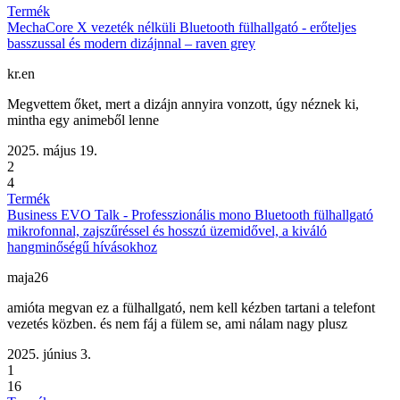
Termék
MechaCore X vezeték nélküli Bluetooth fülhallgató - erőteljes
basszussal és modern dizájnnal – raven grey
kr.en
Megvettem őket, mert a dizájn annyira vonzott, úgy néznek ki,
mintha egy animeből lenne
2025. május 19.
2
4
Termék
Business EVO Talk - Professzionális mono Bluetooth fülhallgató
mikrofonnal, zajszűréssel és hosszú üzemidővel, a kiváló
hangminőségű hívásokhoz
maja26
amióta megvan ez a fülhallgató, nem kell kézben tartani a telefont
vezetés közben. és nem fáj a fülem se, ami nálam nagy plusz
2025. június 3.
1
16