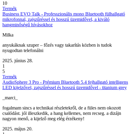
10
Termék
Business EVO Talk - Professzionális mono Bluetooth fülhallgató
mikrofonnal, zajszűréssel és hosszú üzemidővel, a kiváló
hangminőségű hívásokhoz
Milka
anyukáknak szuper – főzés vagy takarítás közben is tudok
nyugodtan telefonálni
2025. június 28.
1
5
Termék
AudioSphere 3 Pro - Prémium Bluetooth 5.4 fejhallgató intelligens
LED kijelzővel, zajszűréssel és hosszú üzemidővel - titanium grey
_marci_
fogalmam sincs a technikai részletekről, de a füles nem okozott
csalódást. jól illeszkedik, a hang kellemes, nem recseg. a dizájn
nagyon menő, a kijelző meg elég érzékeny!
2025. május 20.