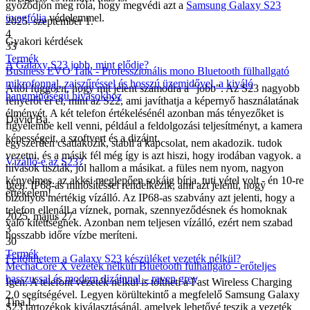
győződjön meg róla, hogy megvédi azt a
Samsung Galaxy S23
üvegfólia
védelemmel.
2025. szeptember 1.
4
Gyakori kérdések
33
Termék
A Galaxy S23 jobb, mint elődje?
Business EVO Talk - Professzionális mono Bluetooth fülhallgató
mikrofonnal, zajszűréssel és hosszú üzemidővel, a kiváló
Attól függően, hogy mit jelent számodra a "jobb". Az S23 nagyobb
hangminőségű hívásokhoz
fényerőt ér el, mint az S22, ami javíthatja a képernyő használatának
élményét. A két telefon értékelésénél azonban más tényezőket is
Dávid Ba.
figyelembe kell venni, például a feldolgozási teljesítményt, a kamera
képességeit, a szoftvert és a dizájnt.
egyszerűen csatlakozik, stabil a kapcsolat, nem akadozik. tudok
vezetni, és a másik fél még így is azt hiszi, hogy irodában vagyok. a
Vízálló-e az S23?
hívások tiszták, jól hallom a másikat. a füles nem nyom, nagyon
kényelmes. az akksi meglepően sokáig bírja. tuti vétel volt - én 10-re
Igen. IP68-as minősítéssel rendelkezik, ami azt jelenti, hogy
értékelem!
bizonyos mértékig vízálló. Az IP68-as szabvány azt jelenti, hogy a
telefon ellenáll a víznek, pornak, szennyeződésnek és homoknak
2025. május 27.
való kitettségnek. Azonban nem teljesen vízálló, ezért nem szabad
3
hosszabb időre vízbe meríteni.
30
Termék
Feltölthetem a Galaxy S23 készüléket vezeték nélkül?
MechaCore X vezeték nélküli Bluetooth fülhallgató - erőteljes
basszussal és modern dizájnnal – raven grey
Igen. A telefont vezeték nélkül is töltheti a Fast Wireless Charging
2.0 segítségével. Legyen körültekintő a megfelelő Samsung Galaxy
Tina.L
S23 tartozékok kiválasztásánál, amelyek lehetővé teszik a vezeték