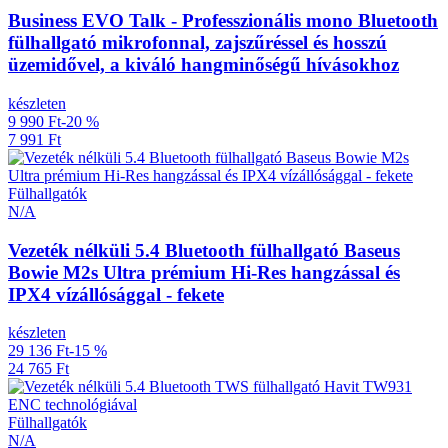
Business EVO Talk - Professzionális mono Bluetooth
fülhallgató mikrofonnal, zajszűréssel és hosszú
üzemidővel, a kiváló hangminőségű hívásokhoz
készleten
9 990 Ft
-20 %
7 991 Ft
Fülhallgatók
N/A
Vezeték nélküli 5.4 Bluetooth fülhallgató Baseus
Bowie M2s Ultra prémium Hi-Res hangzással és
IPX4 vízállósággal - fekete
készleten
29 136 Ft
-15 %
24 765 Ft
Fülhallgatók
N/A