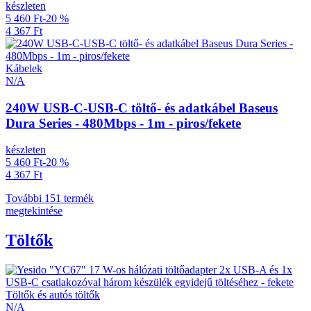
készleten
5 460 Ft
-20 %
4 367 Ft
Kábelek
N/A
240W USB-C-USB-C töltő- és adatkábel Baseus
Dura Series - 480Mbps - 1m - piros/fekete
készleten
5 460 Ft
-20 %
4 367 Ft
További 151 termék
megtekintése
Töltők
Töltők és autós töltők
N/A