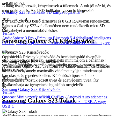
nélküli töltést.
A hang tiszta, tetszik, kényelmesek a fülemnek. A tok jól néz ki, és
még praktikus is. Az LED indikátor igazán jó kiegészítő.
A Galaxy S23 rendelkezik SD-kártya foglalattal?
2025. május 14.
Egy akár 256 GB belső tárhellyel és 8 GB RAM-mal rendelkezik.
6
Sajnos a Galaxy S22-vel ellentétben nem rendelkezik microSD
28
kártyahelyet a memóriabővítéshez.
Termék
AudioSphere 3 Pro - Prémium Bluetooth 5.4 fejhallgató intelligens
Samsung Galaxy S23 Kijelzővédők
LED kijelzővel, zajszűréssel és hosszú üzemidővel - titanium grey
milos
Optishield® Privacy kijelzővédő és betekintésgátló üvegfólia
első bluetooth-os fülesem, örülök neki mint majom a banánnak!
Samsung Galaxy S23 készülékhez
vasárnap feltöltöm, szerdán még mindig megy! a csomag meg
A Samsung Galaxy S23 üvegfólia egy kihagyhatatlan kiegészítője
hipergyorsan jött
készülékének, amely maximális védelmet nyújt a mindennapi
karcolások és repedések ellen. Különböző típusok állnak
2025. május 18.
rendelkezésre, köztük edzett üveg és adatvédelmi üveg, így
4
kiválaszthatja az igényeinek leginkább megfelelőt.
27
Samsung Galaxy S23 Kijelzővédők
Termék
Ottocast Mini vezeték nélküli CarPlay / Android Auto adapter az
Samsung Galaxy S23 Tokok
autó és a telefon automatikus csatlakoztatásához – USB-A vagy
USB-C
Jakab J.