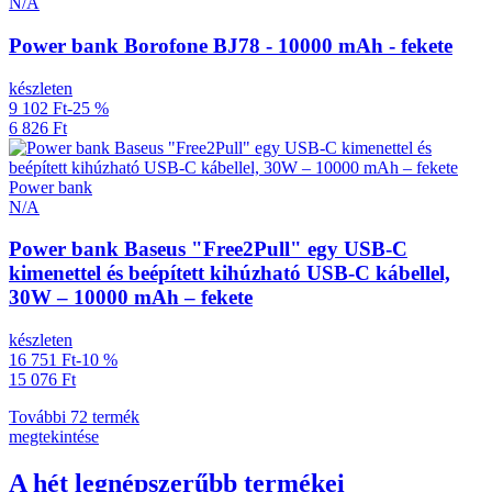
N/A
Power bank Borofone BJ78 - 10000 mAh - fekete
készleten
9 102 Ft
-25 %
6 826 Ft
Power bank
N/A
Power bank Baseus "Free2Pull" egy USB-C
kimenettel és beépített kihúzható USB-C kábellel,
30W – 10000 mAh – fekete
készleten
16 751 Ft
-10 %
15 076 Ft
További 72 termék
megtekintése
A hét legnépszerűbb termékei