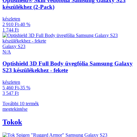
Optishield® Skin védőfólia Samsung Galaxy S23
készülékhez (2-Pack)
készleten
2 910 Ft
-40 %
1 744 Ft
Galaxy S23
N/A
Optishield 3D Full Body üvegfólia Samsung Galaxy
S23 készülékekhez - fekete
készleten
5 460 Ft
-35 %
3 547 Ft
További 10 termék
megtekintése
Tokok