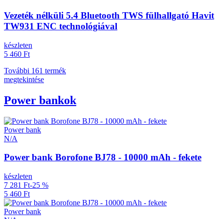
Vezeték nélküli 5.4 Bluetooth TWS fülhallgató Havit
TW931 ENC technológiával
készleten
5 460 Ft
További 161 termék
megtekintése
Power bankok
Power bank
N/A
Power bank Borofone BJ78 - 10000 mAh - fekete
készleten
7 281 Ft
-25 %
5 460 Ft
Power bank