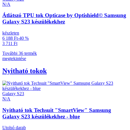
N/A
Átlátszó TPU tok Opticase by Optishield© Samsung
Galaxy S23 készülékekhez
készleten
6 188 Ft
-40 %
3 711 Ft
További 36 termék
megtekintése
Nyitható tokok
Galaxy S23
N/A
Nyitható tok Techsuit "SmartView" Samsung
Galaxy S23 készülékekhez - blue
Utolsó darab