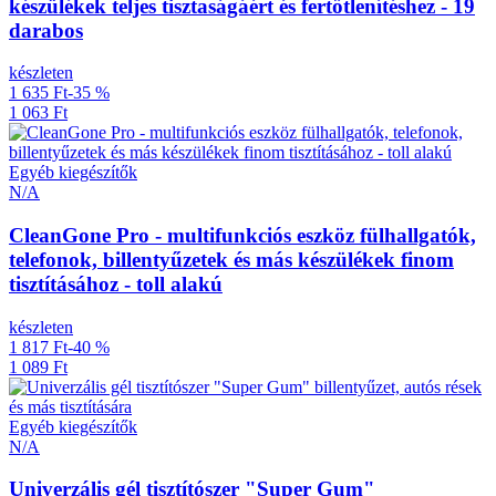
készülékek teljes tisztaságáért és fertőtlenítéshez - 19
darabos
készleten
1 635 Ft
-35 %
1 063 Ft
Egyéb kiegészítők
N/A
CleanGone Pro - multifunkciós eszköz fülhallgatók,
telefonok, billentyűzetek és más készülékek finom
tisztításához - toll alakú
készleten
1 817 Ft
-40 %
1 089 Ft
Egyéb kiegészítők
N/A
Univerzális gél tisztítószer "Super Gum"