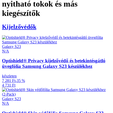
nyitható tokok és más
kiegészítők
Kijelzővédők
Galaxy S23
N/A
Optishield® Privacy kijelzővédő és betekintésgátló
üvegfólia Samsung Galaxy S23 készülékhez
készleten
7 281 Ft
-35 %
4 731 Ft
Galaxy S23
N/A