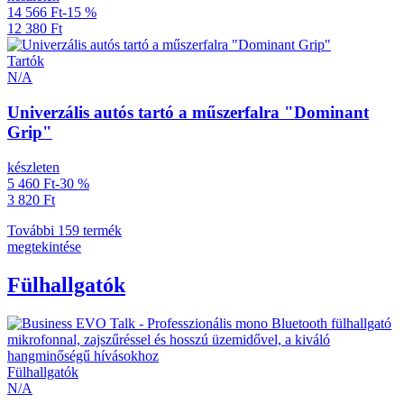
14 566 Ft
-15 %
12 380 Ft
Tartók
N/A
Univerzális autós tartó a műszerfalra "Dominant
Grip"
készleten
5 460 Ft
-30 %
3 820 Ft
További 159 termék
megtekintése
Fülhallgatók
Fülhallgatók
N/A