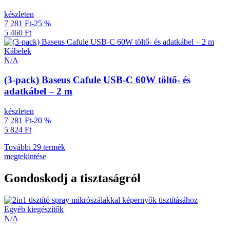
készleten
7 281 Ft
-25 %
5 460 Ft
Kábelek
N/A
(3-pack) Baseus Cafule USB-C 60W töltő- és
adatkábel – 2 m
készleten
7 281 Ft
-20 %
5 824 Ft
További 29 termék
megtekintése
Gondoskodj a tisztaságról
Egyéb kiegészítők
N/A