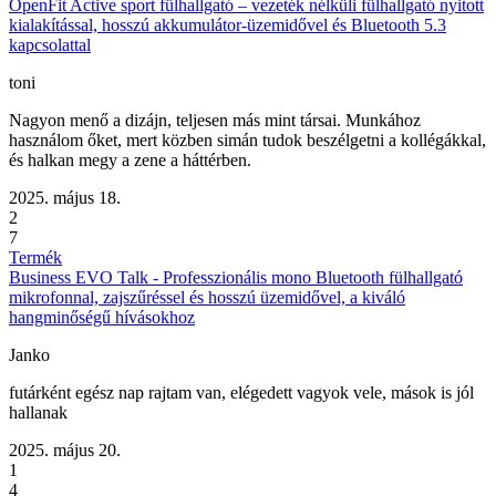
OpenFit Active sport fülhallgató – vezeték nélküli fülhallgató nyitott
kialakítással, hosszú akkumulátor-üzemidővel és Bluetooth 5.3
kapcsolattal
toni
Nagyon menő a dizájn, teljesen más mint társai. Munkához
használom őket, mert közben simán tudok beszélgetni a kollégákkal,
és halkan megy a zene a háttérben.
2025. május 18.
2
7
Termék
Business EVO Talk - Professzionális mono Bluetooth fülhallgató
mikrofonnal, zajszűréssel és hosszú üzemidővel, a kiváló
hangminőségű hívásokhoz
Janko
futárként egész nap rajtam van, elégedett vagyok vele, mások is jól
hallanak
2025. május 20.
1
4