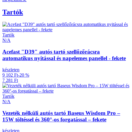
Tartók
Tartók
N/A
Acefast "D39" autós tartó szellőzőrácsra
automatikus nyitással és napelemes panellel - fekete
készleten
9 102 Ft
-20 %
7 281 Ft
Tartók
N/A
Vezeték nélküli autós tartó Baseus Wisdom Pro –
15W töltéssel és 360°-os forgatással – fekete
készleten