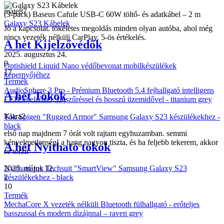
mate87
(3-pack) Baseus Cafule USB-C 60W töltő- és adatkábel – 2 m
Galaxy S23 Kábelek
Jó a kapcsolat. tökéletes megoldás minden olyan autóba, ahol még
nincs vezeték nélküli CarPlay. 5-ös értékelés.
A hét Kijelzővédők
2025. augusztus 24.
0
Optishield Liquid Nano védőbevonat mobilkészülékek
17
képernyőjéhez
Termék
AudioSphere 3 Pro - Prémium Bluetooth 5.4 fejhallgató intelligens
A hét Tokok
LED kijelzővel, zajszűréssel és hosszú üzemidővel - titanium grey
Klara2
Tok Spigen "Rugged Armor" Samsung Galaxy S23 készülékekhez -
black
első nap majdnem 7 órát volt rajtam egyhuzamban. semmi
kényelmetlenség! a hang nagyon tiszta, és ha feljebb tekerem, akkor
A hét Nyitható tokok
se torzít
2025. május 12.
Nyitható tok Techsuit "SmartView" Samsung Galaxy S23
2
készülékekhez - black
10
Termék
MechaCore X vezeték nélküli Bluetooth fülhallgató - erőteljes
basszussal és modern dizájnnal – raven grey