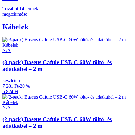
További 14 termék
megtekintése
Kábelek
Kábelek
N/A
(3-pack) Baseus Cafule USB-C 60W töltő- és
adatkábel – 2 m
készleten
7 281 Ft
-20 %
5 824 Ft
Kábelek
N/A
(2-pack) Baseus Cafule USB-C 60W töltő- és
adatkábel – 2 m