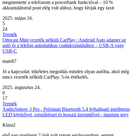
megmentette a telefonom a powerbank funkcióval – 10 %
akkumulátorral pont elég volt ahhoz, hogy hívjak egy taxit
2025. május 16.
5
24
Termék
Ottocast Mini vezeték nélküli CarPlay / Android Auto adapter az
autó és a telefon automatikus csatlakoztatásához – USB-A vagy
USB-C
mate87
Jó a kapcsolat. tökéletes megoldás minden olyan autóba, ahol még
nincs vezeték nélküli CarPlay. 5-ös értékelés.
2025. augusztus 24.
0
17
Termék
AudioSphere 3 Pro - Prémium Bluetooth 5.4 fejhallgató intelligens
LED kijelzővel, zajszűréssel és hosszú üzemidővel - titanium grey
Klara2
első nap majdnem 7 órát volt rajtam egyhuzamban. semmi