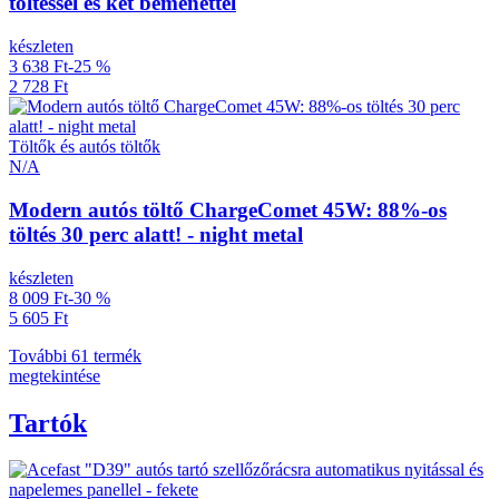
töltéssel és két bemenettel
készleten
3 638 Ft
-25 %
2 728 Ft
Töltők és autós töltők
N/A
Modern autós töltő ChargeComet 45W: 88%-os
töltés 30 perc alatt! - night metal
készleten
8 009 Ft
-30 %
5 605 Ft
További 61 termék
megtekintése
Tartók