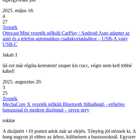
2025. május 18.
4
27
Termék
Ottocast Mini vezeték nélküli CarPlay / Android Auto adapter az
autó és a telefon automatikus csatlakoztatásához – USB-A vagy
USB-C
Jakab J.
úú ezt már régóta kerestem! szuper kis cucc, végre nem kell többé
kábel!
2025. augusztus 20.
3
25
Termék
MechaCore X vezeték nélküli Bluetooth fülhallgató - erőteljes
basszussal és modern dizájnnal – raven grey
rokkie
A dizájnért +10 pontot adok már az elején. Tényleg jól néznek ki. A
hang nagyon jó ehhez az árhoz, különösen a basszusoknál. Egyszer