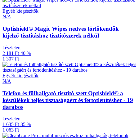
Egyéb kiegészítők
N/A
Optishield© Magic Wipes nedves törlőkendők
kijelző tisztításhoz tisztítószerek nélkül
készleten
2 181 Ft
-40 %
1 307 Ft
Egyéb kiegészítők
N/A
Telefon és fülhallgató tisztító szett Optishield© a
készülékek teljes tisztaságáért és fertőtlenítéshez - 19
darabos
készleten
1 635 Ft
-35 %
1 063 Ft