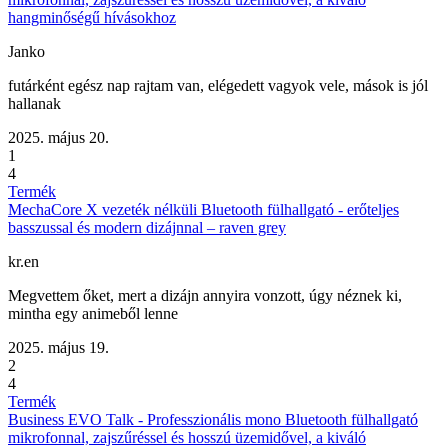
hangminőségű hívásokhoz
Janko
futárként egész nap rajtam van, elégedett vagyok vele, mások is jól
hallanak
2025. május 20.
1
4
Termék
MechaCore X vezeték nélküli Bluetooth fülhallgató - erőteljes
basszussal és modern dizájnnal – raven grey
kr.en
Megvettem őket, mert a dizájn annyira vonzott, úgy néznek ki,
mintha egy animeből lenne
2025. május 19.
2
4
Termék
Business EVO Talk - Professzionális mono Bluetooth fülhallgató
mikrofonnal, zajszűréssel és hosszú üzemidővel, a kiváló