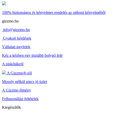
100% biztonságos és kényelmes rendelés
az otthoni kényelméből
gizzmo.hu
info@gizzmo.hu
Gyakori kérdések
Vállalati ügyfelek
Kéz a kézben egy tisztább bolygó felé
A piskótákról
A Gizzmo®-ról
Mosoly nélkül nincs jó üzlet
A Gizzmo élmény
Felhasználási feltételek
Kiegészítők