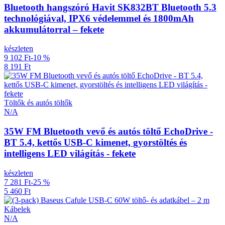
Bluetooth hangszóró Havit SK832BT Bluetooth 5.3
technológiával, IPX6 védelemmel és 1800mAh
akkumulátorral – fekete
készleten
9 102 Ft
-10 %
8 191 Ft
Töltők és autós töltők
N/A
35W FM Bluetooth vevő és autós töltő EchoDrive -
BT 5.4, kettős USB-C kimenet, gyorstöltés és
intelligens LED világítás - fekete
készleten
7 281 Ft
-25 %
5 460 Ft
Kábelek
N/A