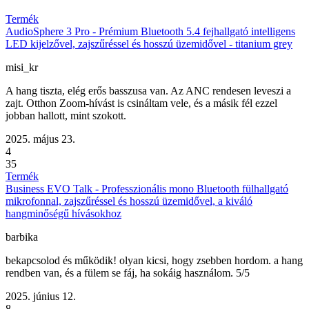
Termék
AudioSphere 3 Pro - Prémium Bluetooth 5.4 fejhallgató intelligens
LED kijelzővel, zajszűréssel és hosszú üzemidővel - titanium grey
misi_kr
A hang tiszta, elég erős basszusa van. Az ANC rendesen leveszi a
zajt. Otthon Zoom-hívást is csináltam vele, és a másik fél ezzel
jobban hallott, mint szokott.
2025. május 23.
4
35
Termék
Business EVO Talk - Professzionális mono Bluetooth fülhallgató
mikrofonnal, zajszűréssel és hosszú üzemidővel, a kiváló
hangminőségű hívásokhoz
barbika
bekapcsolod és működik! olyan kicsi, hogy zsebben hordom. a hang
rendben van, és a fülem se fáj, ha sokáig használom. 5/5
2025. június 12.
8