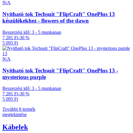
N/A
Nyitható tok Techsuit "FlipCraft" OnePlus 13
készülékekhez - flowers of the dawn
Beszerzési idő: 3 - 5 munkanap
7 281 Ft
-30 %
5 095 Ft
13
N/A
Nyitható tok Techsuit "FlipCraft" OnePlus 13 -
mysterious purple
Beszerzési idő: 3 - 5 munkanap
7 281 Ft
-30 %
5 095 Ft
További 8 termék
megtekintése
Kábelek