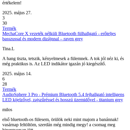
értékelem!
2025. május 27.
3
30
Termék
MechaCore X vezeték nélküli Bluetooth fülhallgató - erőteljes
basszussal és modern dizájnnal – raven grey
Tina.L
A hang tiszta, tetszik, kényelmesek a fülemnek. A tok jól néz ki, és
még praktikus is. Az LED indikátor igazán jó kiegészítő.
2025. május 14.
6
28
Termék
AudioSphere 3 Pro - Prémium Bluetooth 5.4 fejhallgató intelligens
LED kijelzővel, zajszűréssel és hosszú üzemidővel - titanium grey
milos
első bluetooth-os fülesem, örülök neki mint majom a banánnak!
vasárnap feltöltöm, szerdán még mindig megy! a csomag meg
hipergyorsan jött