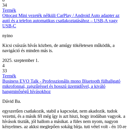
34
Termék
Ottocast Mini vezeték nélküli CarPlay / Android Auto adapter az
autó és a telefon automatikus csatlakoztatásához – USB-A vagy
USB-C
nyino
Kicsi csúszás hívás közben, de amúgy tökéletesen működik, a
navigáció és minden más is.
2025. szeptember 1.
4
33
Termék
Business EVO Talk - Professzionális mono Bluetooth fülhallgató
mikrofonnal, zajszűréssel és hosszú üzemidővel, a kiváló
hangminőségű hívásokhoz
Dávid Ba.
egyszerűen csatlakozik, stabil a kapcsolat, nem akadozik. tudok
vezetni, és a másik fél még így is azt hiszi, hogy irodában vagyok. a
hívások tiszták, jól hallom a másikat. a füles nem nyom, nagyon
kényelmes. az akksi meglepően sokáig bírja. tuti vétel volt - én 10-re