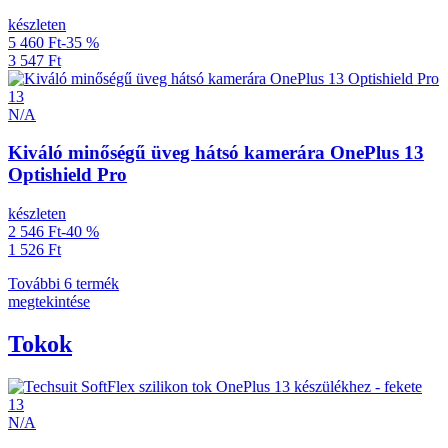
készleten
5 460 Ft
-35 %
3 547 Ft
13
N/A
Kiváló minőségű üveg hátsó kamerára OnePlus 13
Optishield Pro
készleten
2 546 Ft
-40 %
1 526 Ft
További 6 termék
megtekintése
Tokok
13
N/A