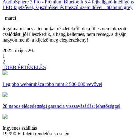
AudioSphere 3 Pro - Prémium Bluetooth 5.4 fejhallgató intelligens
LED kijelzővel, zajszűréssel és hosszú üzemidővel - titanium grey
_marci_
fogalmam sincs a technikai részletekről, de a füles nem okozott
csalódást. jól illeszkedik, a hang kellemes, nem recseg. a dizájn
nagyon menő, a kijelző meg elég érzékeny!
2025. május 20.
1
2
TÖBB ÉRTÉKELÉS
Legjobb webáruháza
több mint 2 500 000 vevővel
28 napos
elégedettségi garancia visszavásárlási lehetőséggel
Ingyenes szállítás
19 990 Ft feletti rendelések esetén