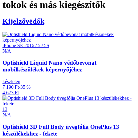
tokok és más kiegészítők
Kijelzővédők
iPhone SE 2016 / 5 / 5S
N/A
Optishield Liquid Nano védőbevonat
mobilkészülékek képernyőjéhez
készleten
7 190 Ft
-35 %
4 673 Ft
13
N/A
Optishield 3D Full Body üvegfólia OnePlus 13
készülékekhez - fekete