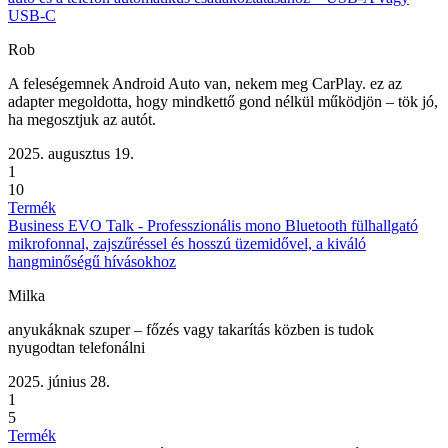
USB-C
Rob
A feleségemnek Android Auto van, nekem meg CarPlay. ez az
adapter megoldotta, hogy mindkettő gond nélkül működjön – tök jó,
ha megosztjuk az autót.
2025. augusztus 19.
1
10
Termék
Business EVO Talk - Professzionális mono Bluetooth fülhallgató
mikrofonnal, zajszűréssel és hosszú üzemidővel, a kiváló
hangminőségű hívásokhoz
Milka
anyukáknak szuper – főzés vagy takarítás közben is tudok
nyugodtan telefonálni
2025. június 28.
1
5
Termék