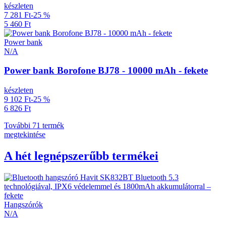
készleten
7 281 Ft
-25 %
5 460 Ft
Power bank
N/A
Power bank Borofone BJ78 - 10000 mAh - fekete
készleten
9 102 Ft
-25 %
6 826 Ft
További 71 termék
megtekintése
A hét legnépszerűbb termékei
Hangszórók
N/A