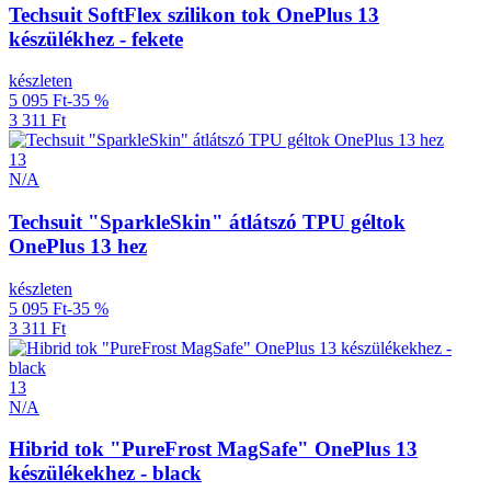
Techsuit SoftFlex szilikon tok OnePlus 13
készülékhez - fekete
készleten
5 095 Ft
-35 %
3 311 Ft
13
N/A
Techsuit "SparkleSkin" átlátszó TPU géltok
OnePlus 13 hez
készleten
5 095 Ft
-35 %
3 311 Ft
13
N/A
Hibrid tok "PureFrost MagSafe" OnePlus 13
készülékekhez - black