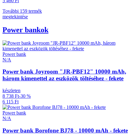
5 460 Ft
További 159 termék
megtekintése
Power bankok
Power bank
N/A
Power bank Joyroom "JR-PBF12" 10000 mAh,
három kimenettel az eszközök töltéséhez - fekete
készleten
8 738 Ft
-30 %
6 115 Ft
Power bank
N/A
Power bank Borofone BJ78 - 10000 mAh - fekete