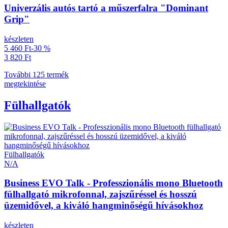
Univerzális autós tartó a műszerfalra "Dominant
Grip"
készleten
5 460 Ft
-30 %
3 820 Ft
További 125 termék
megtekintése
Fülhallgatók
Fülhallgatók
N/A
Business EVO Talk - Professzionális mono Bluetooth
fülhallgató mikrofonnal, zajszűréssel és hosszú
üzemidővel, a kiváló hangminőségű hívásokhoz
készleten