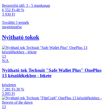
Beszerzési idő: 3 - 5 munkanap
6 552 Ft
-40 %
3 930 Ft
További 5 termék
megtekintése
Nyitható tokok
13
N/A
Nyitható tok Techsuit "Safe Wallet Plus" OnePlus
13 készülékekhez - fekete
készleten
7 281 Ft
-30 %
5 095 Ft
13