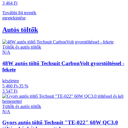
3 464 Ft
További 84 termék
megtekintése
Autós töltők
Töltők és autós töltők
N/A
48W autós töltő Techsuit CarbonVolt gyorstöltéssel -
fekete
készleten
5 460 Ft
-35 %
3 547 Ft
Töltők és autós töltők
N/A
Gyors autós töltő Techsuit "TE-022" 60W QC3.0