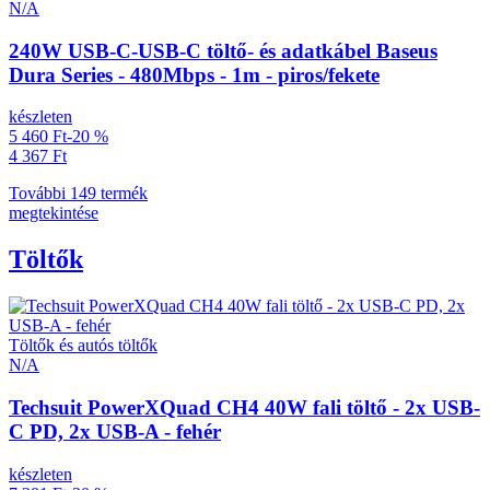
N/A
240W USB-C-USB-C töltő- és adatkábel Baseus
Dura Series - 480Mbps - 1m - piros/fekete
készleten
5 460 Ft
-20 %
4 367 Ft
További 149 termék
megtekintése
Töltők
Töltők és autós töltők
N/A
Techsuit PowerXQuad CH4 40W fali töltő - 2x USB-
C PD, 2x USB-A - fehér
készleten