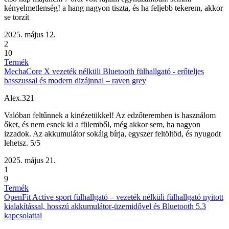
kényelmetlenség! a hang nagyon tiszta, és ha feljebb tekerem, akkor
se torzít
2025. május 12.
2
10
Termék
MechaCore X vezeték nélküli Bluetooth fülhallgató - erőteljes
basszussal és modern dizájnnal – raven grey
Alex.321
Valóban feltűnnek a kinézetükkel! Az edzőteremben is használom
őket, és nem esnek ki a fülemből, még akkor sem, ha nagyon
izzadok. Az akkumulátor sokáig bírja, egyszer feltöltöd, és nyugodt
lehetsz. 5/5
2025. május 21.
1
9
Termék
OpenFit Active sport fülhallgató – vezeték nélküli fülhallgató nyitott
kialakítással, hosszú akkumulátor-üzemidővel és Bluetooth 5.3
kapcsolattal