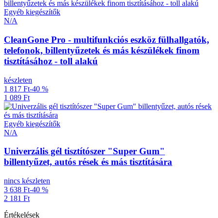
Egyéb kiegészítők
N/A
CleanGone Pro - multifunkciós eszköz fülhallgatók,
telefonok, billentyűzetek és más készülékek finom
tisztításához - toll alakú
készleten
1 817 Ft
-40 %
1 089 Ft
Egyéb kiegészítők
N/A
Univerzális gél tisztítószer "Super Gum"
billentyűzet, autós rések és más tisztítására
nincs készleten
3 638 Ft
-40 %
2 181 Ft
Értékelések