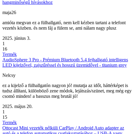
hangminőségű hívásokhoz
maja26
amióta megvan ez a fülhallgató, nem kell kézben tartani a telefont
vezetés közben. és nem fáj a fülem se, ami nálam nagy plusz
2025. június 3.
1
16
Termék
AudioSphere 3 Pro - Prémium Bluetooth 5.4 fejhallgató intelligens
LED kijelzővel, zajszűréssel és hosszú üzemidővel - titanium grey
Nelcsy
ez a kijelző a fülhallgatón nagyon jó! mutatja az időt, háttérképet is
tudsz állítani, különböző zene módok, lejátszás/szünet, meg még egy
csomó minden! a basszus meg brutál jó!
2025. május 20.
1
15
Termék
Ottocast Mini vezeték nélküli CarPlay / Android Auto adapter az
autó és a telefon automatikus csatlakoztatásához – USB-A vagy