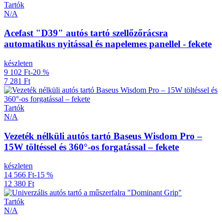
Tartók
N/A
Acefast "D39" autós tartó szellőzőrácsra
automatikus nyitással és napelemes panellel - fekete
készleten
9 102 Ft
-20 %
7 281 Ft
Tartók
N/A
Vezeték nélküli autós tartó Baseus Wisdom Pro –
15W töltéssel és 360°-os forgatással – fekete
készleten
14 566 Ft
-15 %
12 380 Ft
Tartók
N/A