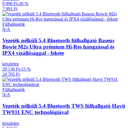
9 990 Ft
-20 %
7 991 Ft
Fülhallgatók
N/A
Vezeték nélküli 5.4 Bluetooth fülhallgató Baseus
Bowie M2s Ultra prémium Hi-Res hangzással és
IPX4 vízállósággal - fekete
készleten
29 136 Ft
-15 %
24 765 Ft
Fülhallgatók
N/A
Vezeték nélküli 5.4 Bluetooth TWS fülhallgató Havit
TW931 ENC technológiával
készleten