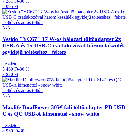
7 281 Ft
-30 %
5 095 Ft
Töltők és autós töltők
N/A
Yesido "YC67" 17 W-os hálózati töltőadapter 2x
USB-A és 1x USB-C csatlakozóval három készülék
egyidejű töltéséhez - fekete
készleten
5 460 Ft
-30 %
3 820 Ft
Töltők és autós töltők
N/A
Maxlife DualPower 30W fali töltőadapter PD USB-
C és QC USB-A kimenettel - snow white
készleten
4 950 Ft
-30 %