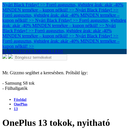
Nyári Black Friday! >> Forró augusztus, jéghideg árak: akár -40%
MINDEN termékre – kupon nélkül! >>
Nyári Black Friday! >>
Forró augusztus, jéghideg árak: akár -40% MINDEN termékre –
kupon nélkül! >>
Nyári Black Friday! >> Forró augusztus, jéghideg
árak: akár -40% MINDEN termékre – kupon nélkül! >>
Nyári
Black Friday! >> Forró augusztus, jéghideg árak: akár -40%
MINDEN termékre – kupon nélkül! >>
Nyári Black Friday! >>
Forró augusztus, jéghideg árak: akár -40% MINDEN termékre –
kupon nélkül! >>
VÁLASZD KI A MODELLED!
Mr. Gizzmo segíthet a keresésben. Próbáld így:
- Samsung S8 tok
- Fülhallgatók
Főoldal
OnePlus
13
OnePlus 13 tokok, nyitható