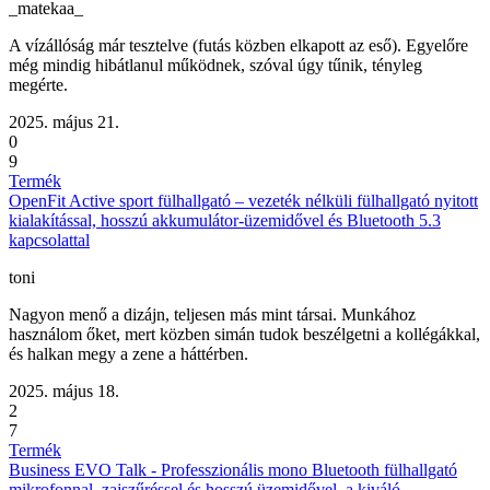
_matekaa_
A vízállóság már tesztelve (futás közben elkapott az eső). Egyelőre
még mindig hibátlanul működnek, szóval úgy tűnik, tényleg
megérte.
2025. május 21.
0
9
Termék
OpenFit Active sport fülhallgató – vezeték nélküli fülhallgató nyitott
kialakítással, hosszú akkumulátor-üzemidővel és Bluetooth 5.3
kapcsolattal
toni
Nagyon menő a dizájn, teljesen más mint társai. Munkához
használom őket, mert közben simán tudok beszélgetni a kollégákkal,
és halkan megy a zene a háttérben.
2025. május 18.
2
7
Termék
Business EVO Talk - Professzionális mono Bluetooth fülhallgató
mikrofonnal, zajszűréssel és hosszú üzemidővel, a kiváló