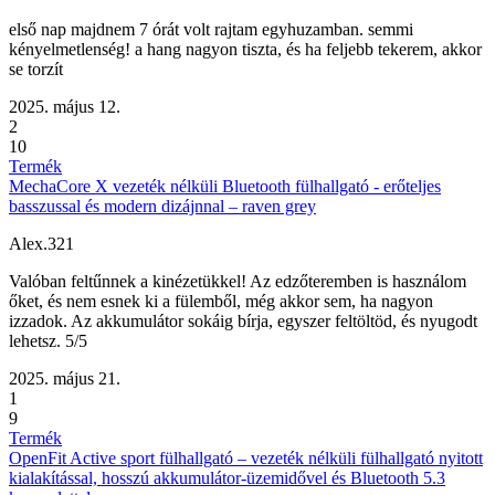
első nap majdnem 7 órát volt rajtam egyhuzamban. semmi
kényelmetlenség! a hang nagyon tiszta, és ha feljebb tekerem, akkor
se torzít
2025. május 12.
2
10
Termék
MechaCore X vezeték nélküli Bluetooth fülhallgató - erőteljes
basszussal és modern dizájnnal – raven grey
Alex.321
Valóban feltűnnek a kinézetükkel! Az edzőteremben is használom
őket, és nem esnek ki a fülemből, még akkor sem, ha nagyon
izzadok. Az akkumulátor sokáig bírja, egyszer feltöltöd, és nyugodt
lehetsz. 5/5
2025. május 21.
1
9
Termék
OpenFit Active sport fülhallgató – vezeték nélküli fülhallgató nyitott
kialakítással, hosszú akkumulátor-üzemidővel és Bluetooth 5.3