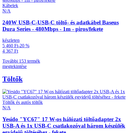
Kábelek
N/A
240W USB-C-USB-C töltő- és adatkábel Baseus
Dura Series - 480Mbps - 1m - piros/fekete
készleten
5 460 Ft
-20 %
4 367 Ft
További 153 termék
megtekintése
Töltők
Töltők és autós töltők
N/A
Yesido "YC67" 17 W-os hálózati töltőadapter 2x
USB-A és 1x USB-C csatlakozóval három készülék
egyidejű töltéséhez - fekete