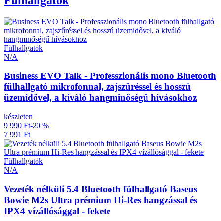
Fülhallgatók
Fülhallgatók
N/A
Business EVO Talk - Professzionális mono Bluetooth
fülhallgató mikrofonnal, zajszűréssel és hosszú
üzemidővel, a kiváló hangminőségű hívásokhoz
készleten
9 990 Ft
-20 %
7 991 Ft
Fülhallgatók
N/A
Vezeték nélküli 5.4 Bluetooth fülhallgató Baseus
Bowie M2s Ultra prémium Hi-Res hangzással és
IPX4 vízállósággal - fekete