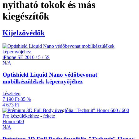
nyitható tokok és más
kiegészítők
Kijelzővédők
iPhone SE 2016 / 5 / 5S
N/A
Optishield Liquid Nano védőbevonat
mobilkészülékek képernyőjéhez
készleten
7 190 Ft
-35 %
4 673 Ft
Honor 600
N/A