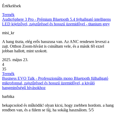
Értékelések
Termék
AudioSphere 3 Pro - Prémium Bluetooth 5.4 fejhallgató intelligens
LED kijelzővel, zajszűréssel és hosszú üzemidővel - titanium grey
misi_kr
A hang tiszta, elég erős basszusa van. Az ANC rendesen leveszi a
zajt. Otthon Zoom-hívást is csináltam vele, és a másik fél ezzel
jobban hallott, mint szokott.
2025. május 23.
4
35
Termék
Business EVO Talk - Professzionális mono Bluetooth fülhallgató
mikrofonnal, zajszűréssel és hosszú üzemidővel, a kiváló
hangminőségű hívásokhoz
barbika
bekapcsolod és működik! olyan kicsi, hogy zsebben hordom. a hang
rendben van, és a fülem se fáj, ha sokáig használom. 5/5