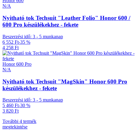
Honor 600
N/A
Nyitható tok Techsuit "Leather Folio" Honor 600 /
600 Pro készülékekhez - fekete
Beszerzési idő: 3 - 5 munkanap
6 552 Ft
-35 %
4 258 Ft
Honor 600 Pro
N/A
Nyitható tok Techsuit "MagSkin" Honor 600 Pro
készülékekhez - fekete
Beszerzési idő: 3 - 5 munkanap
5 460 Ft
-30 %
3 820 Ft
További 4 termék
megtekintése