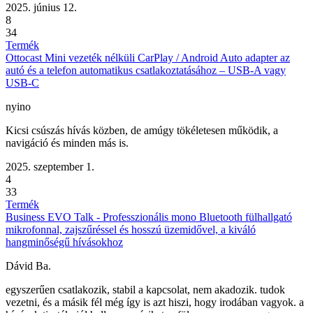
2025. június 12.
8
34
Termék
Ottocast Mini vezeték nélküli CarPlay / Android Auto adapter az
autó és a telefon automatikus csatlakoztatásához – USB-A vagy
USB-C
nyino
Kicsi csúszás hívás közben, de amúgy tökéletesen működik, a
navigáció és minden más is.
2025. szeptember 1.
4
33
Termék
Business EVO Talk - Professzionális mono Bluetooth fülhallgató
mikrofonnal, zajszűréssel és hosszú üzemidővel, a kiváló
hangminőségű hívásokhoz
Dávid Ba.
egyszerűen csatlakozik, stabil a kapcsolat, nem akadozik. tudok
vezetni, és a másik fél még így is azt hiszi, hogy irodában vagyok. a