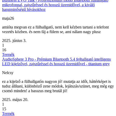
Business EVO Talk - Professzionális mono Bluetooth fülhallgató
mikrofonnal, zajszűréssel és hosszú üzemidővel, a kiváló
hangminőségű hívásokhoz
maja26
amióta megvan ez a fülhallgató, nem kell kézben tartani a telefont
vezetés közben. és nem fáj a fülem se, ami nálam nagy plusz
2025. június 3.
1
16
Termék
AudioSphere 3 Pro - Prémium Bluetooth 5.4 fejhallgató intelligens
LED kijelzővel, zajszűréssel és hosszú üzemidővel - titanium grey
Nelcsy
ez a kijelző a fülhallgatón nagyon jó! mutatja az időt, háttérképet is
tudsz állítani, különböző zene módok, lejátszás/szünet, meg még egy
csomó minden! a basszus meg brutál jó!
2025. május 20.
1
15
Termék