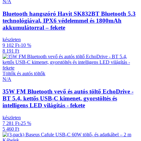
N/A
Bluetooth hangszóró Havit SK832BT Bluetooth 5.3
technológiával, IPX6 védelemmel és 1800mAh
akkumulátorral – fekete
készleten
9 102 Ft
-10 %
8 191 Ft
Töltők és autós töltők
N/A
35W FM Bluetooth vevő és autós töltő EchoDrive -
BT 5.4, kettős USB-C kimenet, gyorstöltés és
intelligens LED világítás - fekete
készleten
7 281 Ft
-25 %
5 460 Ft
Kábelek