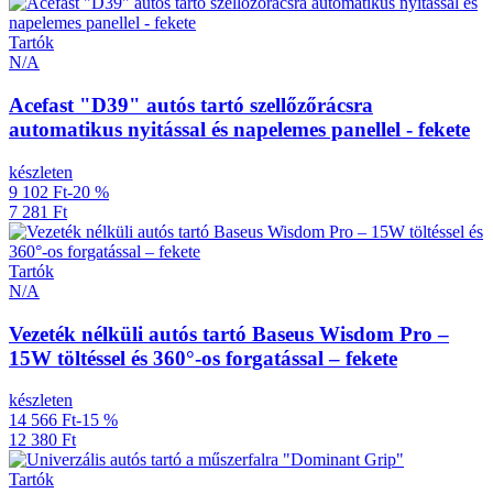
Tartók
N/A
Acefast "D39" autós tartó szellőzőrácsra
automatikus nyitással és napelemes panellel - fekete
készleten
9 102 Ft
-20 %
7 281 Ft
Tartók
N/A
Vezeték nélküli autós tartó Baseus Wisdom Pro –
15W töltéssel és 360°-os forgatással – fekete
készleten
14 566 Ft
-15 %
12 380 Ft
Tartók