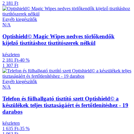
2 181 Ft
Egyéb kiegészítők
N/A
Optishield© Magic Wipes nedves törlőkendők
kijelző tisztításhoz tisztítószerek nélkül
készleten
2 181 Ft
-40 %
1 307 Ft
Egyéb kiegészítők
N/A
Telefon és fülhallgató tisztító szett Optishield© a
készülékek teljes tisztaságáért és fertőtlenítéshez - 19
darabos
készleten
1 635 Ft
-35 %
1 063 Ft