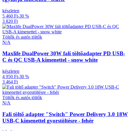
készleten
5 460 Ft
-30 %
3 820 Ft
Töltők és autós töltők
N/A
Maxlife DualPower 30W fali töltőadapter PD USB-
C és QC USB-A kimenettel - snow white
készleten
4 950 Ft
-30 %
3 464 Ft
Töltők és autós töltők
N/A
Fali töltő adapter "Switch" Power Delivery 3.0 18W
USB-C kimenettel gyorstöltésre - fehér