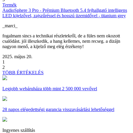
Termék
AudioSphere 3 Pro - Prémium Bluetooth 5.4 fejhallgató intelligens
LED kijelzővel, zajszűréssel és hosszú üzemidővel - titanium grey
_marci_
fogalmam sincs a technikai részletekről, de a füles nem okozott
csalódást. jól illeszkedik, a hang kellemes, nem recseg. a dizájn
nagyon menő, a kijelző meg elég érzékeny!
2025. május 20.
1
2
TÖBB ÉRTÉKELÉS
Legjobb webáruháza
több mint 2 500 000 vevővel
28 napos
elégedettségi garancia visszavásárlási lehetőséggel
Ingyenes szállítás