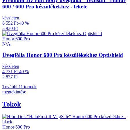
Prémium 3D Full Body üvegfólia "Techsuit" Honor
600 / 600 Pro készülékekhez - fekete
készleten
6 552 Ft
-40 %
3 930 Ft
Honor 600 Pro
N/A
Üvegfólia Honor 600 Pro készülékekhez Optishield
készleten
4 731 Ft
-40 %
2 837 Ft
További 11 termék
megtekintése
Tokok
Honor 600 Pro