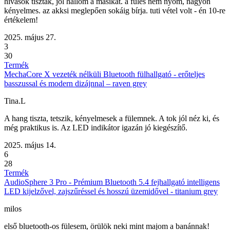
hívások tiszták, jól hallom a másikat. a füles nem nyom, nagyon
kényelmes. az akksi meglepően sokáig bírja. tuti vétel volt - én 10-re
értékelem!
2025. május 27.
3
30
Termék
MechaCore X vezeték nélküli Bluetooth fülhallgató - erőteljes
basszussal és modern dizájnnal – raven grey
Tina.L
A hang tiszta, tetszik, kényelmesek a fülemnek. A tok jól néz ki, és
még praktikus is. Az LED indikátor igazán jó kiegészítő.
2025. május 14.
6
28
Termék
AudioSphere 3 Pro - Prémium Bluetooth 5.4 fejhallgató intelligens
LED kijelzővel, zajszűréssel és hosszú üzemidővel - titanium grey
milos
első bluetooth-os fülesem, örülök neki mint majom a banánnak!