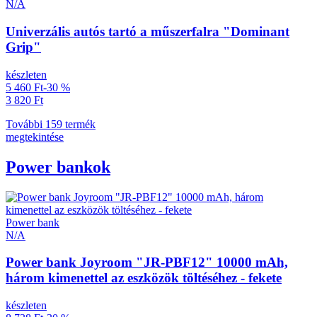
N/A
Univerzális autós tartó a műszerfalra "Dominant
Grip"
készleten
5 460 Ft
-30 %
3 820 Ft
További 159 termék
megtekintése
Power bankok
Power bank
N/A
Power bank Joyroom "JR-PBF12" 10000 mAh,
három kimenettel az eszközök töltéséhez - fekete
készleten