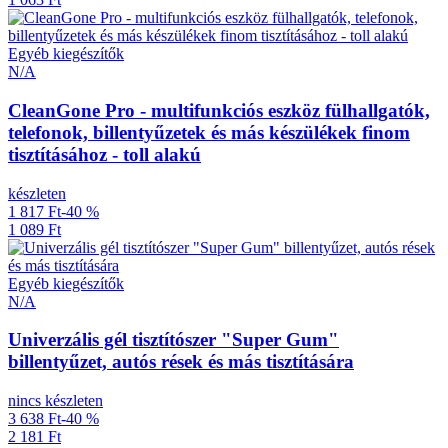
Egyéb kiegészítők
N/A
CleanGone Pro - multifunkciós eszköz fülhallgatók,
telefonok, billentyűzetek és más készülékek finom
tisztításához - toll alakú
készleten
1 817 Ft
-40 %
1 089 Ft
Egyéb kiegészítők
N/A
Univerzális gél tisztítószer "Super Gum"
billentyűzet, autós rések és más tisztítására
nincs készleten
3 638 Ft
-40 %
2 181 Ft