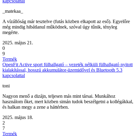
kapcsolattal
_matekaa_
A vízállóság már tesztelve (futás közben elkapott az eső). Egyelőre
még mindig hibátlanul működnek, szóval úgy tűnik, tényleg
megérte.
2025. május 21.
0
9
Termék
OpenFit Active sport fülhallgató – vezeték nélküli fülhallgató nyitott
kialakítással, hosszú akkumulátor-üzemidővel és Bluetooth 5.3
kapcsolattal
toni
Nagyon menő a dizájn, teljesen más mint társai. Munkához
használom őket, mert közben simán tudok beszélgetni a kollégákkal,
és halkan megy a zene a háttérben.
2025. május 18.
2
7
Termék