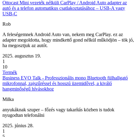
Ottocast Mini vezeték nélküli CarPlay / Android Auto adapter az
autó és a telefon automatikus csatlakoztatásához – USB-A vagy
USB-C
Rob
A feleségemnek Android Auto van, nekem meg CarPlay. ez az
adapter megoldotta, hogy mindkettő gond nélkül működjön – tök jó,
ha megosztjuk az autót.
2025. augusztus 19.
1
10
Termék
Business EVO Talk - Professzionális mono Bluetooth fülhallgató
mikrofonnal, zajszűréssel és hosszú üzemidővel, a kiváló
hangminőségű hívásokhoz
Milka
anyukáknak szuper – főzés vagy takarítás közben is tudok
nyugodtan telefonálni
2025. június 28.
1
5