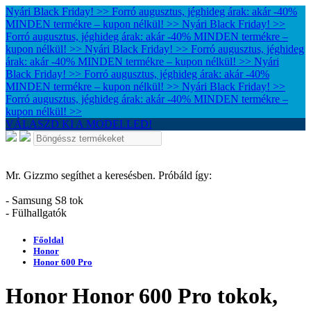
Nyári Black Friday! >> Forró augusztus, jéghideg árak: akár -40%
MINDEN termékre – kupon nélkül! >>
Nyári Black Friday! >>
Forró augusztus, jéghideg árak: akár -40% MINDEN termékre –
kupon nélkül! >>
Nyári Black Friday! >> Forró augusztus, jéghideg
árak: akár -40% MINDEN termékre – kupon nélkül! >>
Nyári
Black Friday! >> Forró augusztus, jéghideg árak: akár -40%
MINDEN termékre – kupon nélkül! >>
Nyári Black Friday! >>
Forró augusztus, jéghideg árak: akár -40% MINDEN termékre –
kupon nélkül! >>
VÁLASZD KI A MODELLED!
Mr. Gizzmo segíthet a keresésben. Próbáld így:
- Samsung S8 tok
- Fülhallgatók
Főoldal
Honor
Honor 600 Pro
Honor Honor 600 Pro tokok,