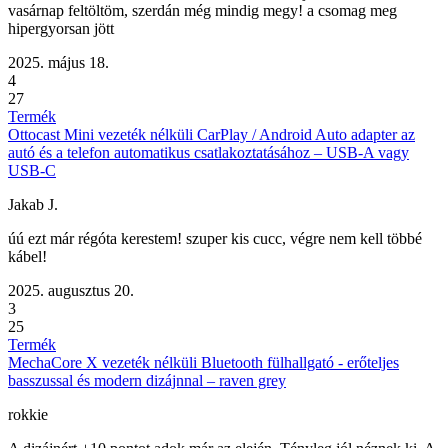
vasárnap feltöltöm, szerdán még mindig megy! a csomag meg
hipergyorsan jött
2025. május 18.
4
27
Termék
Ottocast Mini vezeték nélküli CarPlay / Android Auto adapter az
autó és a telefon automatikus csatlakoztatásához – USB-A vagy
USB-C
Jakab J.
úú ezt már régóta kerestem! szuper kis cucc, végre nem kell többé
kábel!
2025. augusztus 20.
3
25
Termék
MechaCore X vezeték nélküli Bluetooth fülhallgató - erőteljes
basszussal és modern dizájnnal – raven grey
rokkie