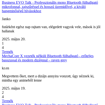
Business EVO Talk - Professzionális mono Bluetooth fülhallgató
mikrofonnal, zajszűréssel és hosszú üzemidővel, a kiváló
hangminőségű hívásokhoz
Janko
futárként egész nap rajtam van, elégedett vagyok vele, mások is jól
hallanak
2025. május 20.
1
4
Termék
MechaCore X vezeték nélküli Bluetooth fülhallgató - erőteljes
basszussal és modern dizájnnal – raven grey
kr.en
Megvettem őket, mert a dizájn annyira vonzott, úgy néznek ki,
mintha egy animeből lenne
2025. május 19.
2
4
Termék