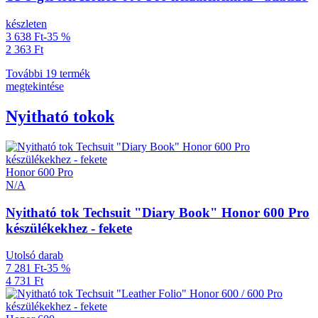
készleten
3 638 Ft
-35 %
2 363 Ft
További 19 termék
megtekintése
Nyitható tokok
Honor 600 Pro
N/A
Nyitható tok Techsuit "Diary Book" Honor 600 Pro
készülékekhez - fekete
Utolsó darab
7 281 Ft
-35 %
4 731 Ft