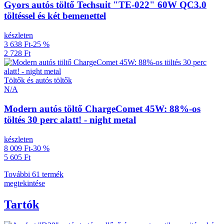
Gyors autós töltő Techsuit "TE-022" 60W QC3.0
töltéssel és két bemenettel
készleten
3 638 Ft
-25 %
2 728 Ft
Töltők és autós töltők
N/A
Modern autós töltő ChargeComet 45W: 88%-os
töltés 30 perc alatt! - night metal
készleten
8 009 Ft
-30 %
5 605 Ft
További 61 termék
megtekintése
Tartók