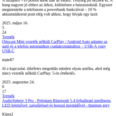
A dizájnért +10 pontot adok már az elején. Tényleg jól néznek ki. A
hang nagyon jó ehhez az árhoz, különösen a basszusoknál. Egyszer
megmentette a telefonom a powerbank funkcióval – 10 %
akkumulátorral pont elég volt ahhoz, hogy hívjak egy taxit
2025. május 16.
5
24
Termék
Ottocast Mini vezeték nélküli CarPlay / Android Auto adapter az
autó és a telefon automatikus csatlakoztatásához – USB-A vagy
USB-C
mate87
Jó a kapcsolat. tökéletes megoldás minden olyan autóba, ahol még
nincs vezeték nélküli CarPlay. 5-ös értékelés.
2025. augusztus 24.
0
17
Termék
AudioSphere 3 Pro - Prémium Bluetooth 5.4 fejhallgató intelligens
LED kijelzővel, zajszűréssel és hosszú üzemidővel - titanium grey
Klara2