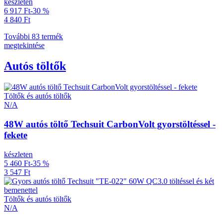
készleten
6 917 Ft
-30 %
4 840 Ft
További 83 termék
megtekintése
Autós töltők
Töltők és autós töltők
N/A
48W autós töltő Techsuit CarbonVolt gyorstöltéssel -
fekete
készleten
5 460 Ft
-35 %
3 547 Ft
Töltők és autós töltők
N/A