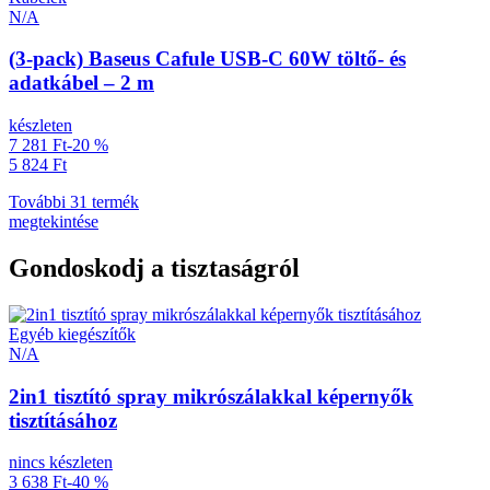
N/A
(3-pack) Baseus Cafule USB-C 60W töltő- és
adatkábel – 2 m
készleten
7 281 Ft
-20 %
5 824 Ft
További 31 termék
megtekintése
Gondoskodj a tisztaságról
Egyéb kiegészítők
N/A
2in1 tisztító spray mikrószálakkal képernyők
tisztításához
nincs készleten
3 638 Ft
-40 %