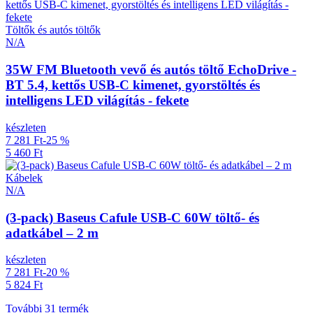
Töltők és autós töltők
N/A
35W FM Bluetooth vevő és autós töltő EchoDrive -
BT 5.4, kettős USB-C kimenet, gyorstöltés és
intelligens LED világítás - fekete
készleten
7 281 Ft
-25 %
5 460 Ft
Kábelek
N/A
(3-pack) Baseus Cafule USB-C 60W töltő- és
adatkábel – 2 m
készleten
7 281 Ft
-20 %
5 824 Ft
További 31 termék