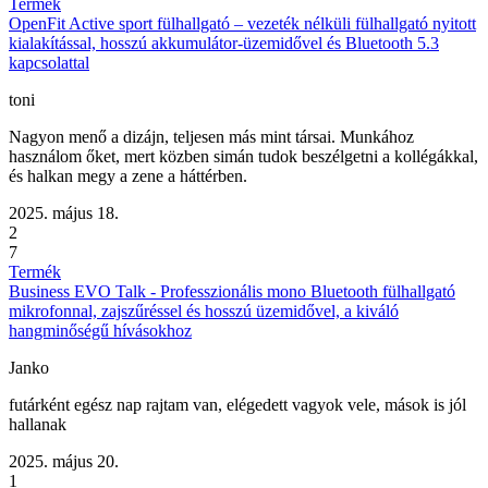
Termék
OpenFit Active sport fülhallgató – vezeték nélküli fülhallgató nyitott
kialakítással, hosszú akkumulátor-üzemidővel és Bluetooth 5.3
kapcsolattal
toni
Nagyon menő a dizájn, teljesen más mint társai. Munkához
használom őket, mert közben simán tudok beszélgetni a kollégákkal,
és halkan megy a zene a háttérben.
2025. május 18.
2
7
Termék
Business EVO Talk - Professzionális mono Bluetooth fülhallgató
mikrofonnal, zajszűréssel és hosszú üzemidővel, a kiváló
hangminőségű hívásokhoz
Janko
futárként egész nap rajtam van, elégedett vagyok vele, mások is jól
hallanak
2025. május 20.
1