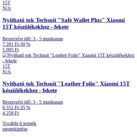
15T
N/A
Nyitható tok Techsuit "Safe Wallet Plus" Xiaomi
15T készülékekhez - fekete
Beszerzési idő: 3 - 5 munkanap
7 281 Ft
-30 %
5 095 Ft
15T
N/A
Nyitható tok Techsuit "Leather Folio" Xiaomi 15T
készülékekhez - fekete
Beszerzési idő: 3 - 5 munkanap
6 552 Ft
-35 %
4 258 Ft
További 6 termék
megtekintése