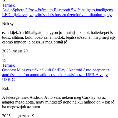
16
Termék
AudioSphere 3 Pro - Prémium Bluetooth 5.4 fejhallgató intelligens
LED kijelzővel, zajszűréssel és hosszú üzemidővel - titanium grey
Nelcsy
ez a kijelző a fülhallgatón nagyon jó! mutatja az időt, háttérképet is
tudsz állítani, különböző zene módok, lejátszás/szünet, meg még egy
csomó minden! a basszus meg brutál jó!
2025. május 20.
1
15
Termék
Ottocast Mini vezeték nélküli CarPlay / Android Auto adapter az
autó és a telefon automatikus csatlakoztatásához – USB-A vagy
USB-C
Rob
A feleségemnek Android Auto van, nekem meg CarPlay. ez az
adapter megoldotta, hogy mindkettő gond nélkül működjön – tök jó,
ha megosztjuk az autót.
2025. augusztus 19.