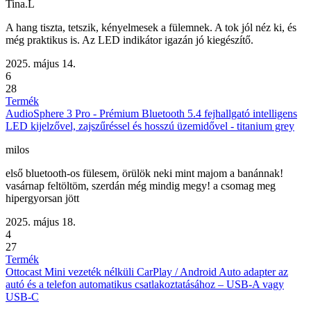
Tina.L
A hang tiszta, tetszik, kényelmesek a fülemnek. A tok jól néz ki, és
még praktikus is. Az LED indikátor igazán jó kiegészítő.
2025. május 14.
6
28
Termék
AudioSphere 3 Pro - Prémium Bluetooth 5.4 fejhallgató intelligens
LED kijelzővel, zajszűréssel és hosszú üzemidővel - titanium grey
milos
első bluetooth-os fülesem, örülök neki mint majom a banánnak!
vasárnap feltöltöm, szerdán még mindig megy! a csomag meg
hipergyorsan jött
2025. május 18.
4
27
Termék
Ottocast Mini vezeték nélküli CarPlay / Android Auto adapter az
autó és a telefon automatikus csatlakoztatásához – USB-A vagy
USB-C