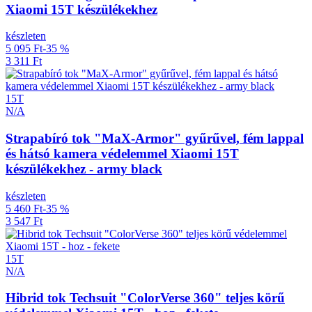
Xiaomi 15T készülékekhez
készleten
5 095 Ft
-35 %
3 311 Ft
15T
N/A
Strapabíró tok "MaX-Armor" gyűrűvel, fém lappal
és hátsó kamera védelemmel Xiaomi 15T
készülékekhez - army black
készleten
5 460 Ft
-35 %
3 547 Ft
15T
N/A
Hibrid tok Techsuit "ColorVerse 360" teljes körű