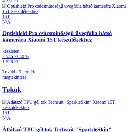
4 731 Ft
15T
N/A
Optishield Pro csúcsminőségű üvegfólia hátsó
kamerára Xiaomi 15T készülékekhez
készleten
2 546 Ft
-40 %
1 526 Ft
További 9 termék
megtekintése
Tokok
15T
N/A
Átlátszó TPU gél tok Techsuit "SparkleSkin”