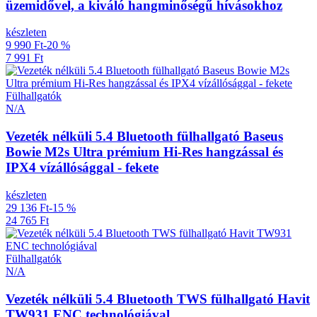
üzemidővel, a kiváló hangminőségű hívásokhoz
készleten
9 990 Ft
-20 %
7 991 Ft
Fülhallgatók
N/A
Vezeték nélküli 5.4 Bluetooth fülhallgató Baseus
Bowie M2s Ultra prémium Hi-Res hangzással és
IPX4 vízállósággal - fekete
készleten
29 136 Ft
-15 %
24 765 Ft
Fülhallgatók
N/A
Vezeték nélküli 5.4 Bluetooth TWS fülhallgató Havit
TW931 ENC technológiával