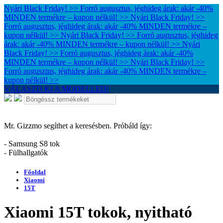
Nyári Black Friday! >> Forró augusztus, jéghideg árak: akár -40%
MINDEN termékre – kupon nélkül! >>
Nyári Black Friday! >>
Forró augusztus, jéghideg árak: akár -40% MINDEN termékre –
kupon nélkül! >>
Nyári Black Friday! >> Forró augusztus, jéghideg
árak: akár -40% MINDEN termékre – kupon nélkül! >>
Nyári
Black Friday! >> Forró augusztus, jéghideg árak: akár -40%
MINDEN termékre – kupon nélkül! >>
Nyári Black Friday! >>
Forró augusztus, jéghideg árak: akár -40% MINDEN termékre –
kupon nélkül! >>
VÁLASZD KI A MODELLED!
Mr. Gizzmo segíthet a keresésben. Próbáld így:
- Samsung S8 tok
- Fülhallgatók
Főoldal
Xiaomi
15T
Xiaomi 15T tokok, nyitható