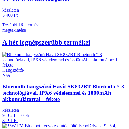
készleten
5 460 Ft
További 161 termék
megtekintése
A hét legnépszerűbb termékei
Hangszórók
N/A
Bluetooth hangszóró Havit SK832BT Bluetooth 5.3
technológiával, IPX6 védelemmel és 1800mAh
akkumulátorral – fekete
készleten
9 102 Ft
-10 %
8 191 Ft