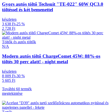
Gyors autós töltő Techsuit "TE-022" 60W QC3.0
töltéssel és két bemenettel
készleten
3 638 Ft
-25 %
2 728 Ft
Töltők és autós töltők
N/A
Modern autós töltő ChargeComet 45W: 88%-os
töltés 30 perc alatt! - night metal
készleten
8 009 Ft
-30 %
5 605 Ft
További 60 termék
megtekintése
Tartók