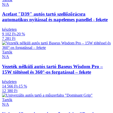
N/A
Acefast "D39" autós tartó szellőzőrácsra
automatikus nyitással és napelemes panellel - fekete
készleten
9 102 Ft
-20 %
7 281 Ft
Tartók
N/A
Vezeték nélküli autós tartó Baseus Wisdom Pro –
15W töltéssel és 360°-os forgatással – fekete
készleten
14 566 Ft
-15 %
12 380 Ft
Tartók
N/A