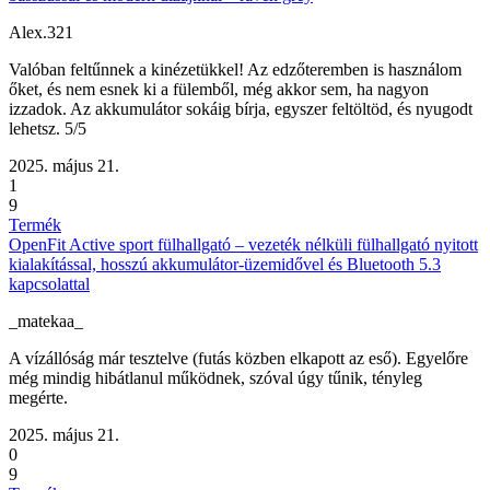
Alex.321
Valóban feltűnnek a kinézetükkel! Az edzőteremben is használom
őket, és nem esnek ki a fülemből, még akkor sem, ha nagyon
izzadok. Az akkumulátor sokáig bírja, egyszer feltöltöd, és nyugodt
lehetsz. 5/5
2025. május 21.
1
9
Termék
OpenFit Active sport fülhallgató – vezeték nélküli fülhallgató nyitott
kialakítással, hosszú akkumulátor-üzemidővel és Bluetooth 5.3
kapcsolattal
_matekaa_
A vízállóság már tesztelve (futás közben elkapott az eső). Egyelőre
még mindig hibátlanul működnek, szóval úgy tűnik, tényleg
megérte.
2025. május 21.
0
9