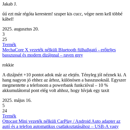
Jakab J.
úú ezt már régóta kerestem! szuper kis cucc, végre nem kell többé
kábel!
2025. augusztus 20.
3
25
Termék
MechaCore X vezeték nélküli Bluetooth fülhallgató - erőteljes
basszussal és modern dizájnnal – raven grey
rokkie
A dizájnért +10 pontot adok már az elején. Tényleg jól néznek ki. A
hang nagyon jó ehhez az árhoz, különösen a basszusoknál. Egyszer
megmentette a telefonom a powerbank funkcióval – 10 %
akkumulátorral pont elég volt ahhoz, hogy hívjak egy taxit
2025. május 16.
5
24
Termék
Ottocast Mini vezeték nélküli CarPlay / Android Auto adapter az
autó és a telefon automatikus csatlakoztatásához – USB-A vagy