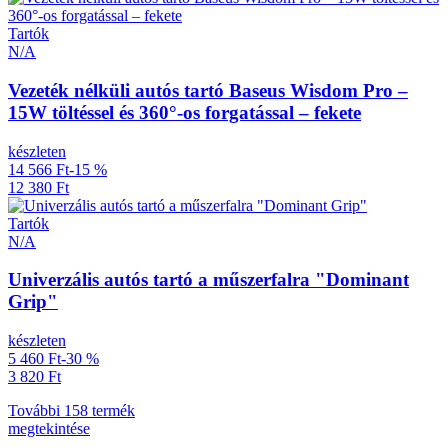
Tartók
N/A
Vezeték nélküli autós tartó Baseus Wisdom Pro –
15W töltéssel és 360°-os forgatással – fekete
készleten
14 566 Ft
-15 %
12 380 Ft
Tartók
N/A
Univerzális autós tartó a műszerfalra "Dominant
Grip"
készleten
5 460 Ft
-30 %
3 820 Ft
További 158 termék
megtekintése