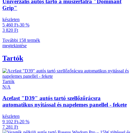
Univerzális autós tartó a műszerfalra "Dominant
Grip"
készleten
5 460 Ft
-30 %
3 820 Ft
További 158 termék
megtekintése
Tartók
Tartók
N/A
Acefast "D39" autós tartó szellőzőrácsra
automatikus nyitással és napelemes panellel - fekete
készleten
9 102 Ft
-20 %
7 281 Ft