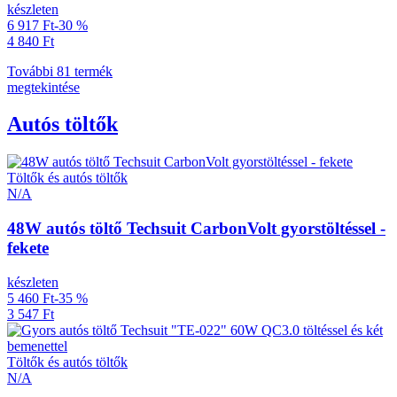
készleten
6 917 Ft
-30 %
4 840 Ft
További 81 termék
megtekintése
Autós töltők
Töltők és autós töltők
N/A
48W autós töltő Techsuit CarbonVolt gyorstöltéssel -
fekete
készleten
5 460 Ft
-35 %
3 547 Ft
Töltők és autós töltők
N/A