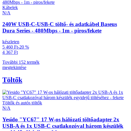
Kábelek
N/A
240W USB-C-USB-C töltő- és adatkábel Baseus
Dura Series - 480Mbps - 1m - piros/fekete
készleten
5 460 Ft
-20 %
4 367 Ft
További 152 termék
megtekintése
Töltők
Töltők és autós töltők
N/A
Yesido "YC67" 17 W-os hálózati töltőadapter 2x
USB-A és 1x USB-C csatlakozóval három készülék