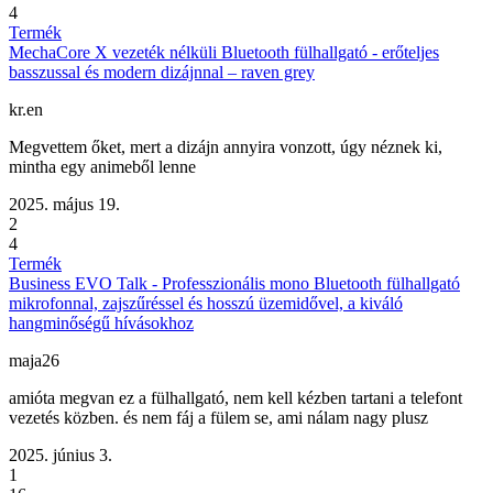
4
Termék
MechaCore X vezeték nélküli Bluetooth fülhallgató - erőteljes
basszussal és modern dizájnnal – raven grey
kr.en
Megvettem őket, mert a dizájn annyira vonzott, úgy néznek ki,
mintha egy animeből lenne
2025. május 19.
2
4
Termék
Business EVO Talk - Professzionális mono Bluetooth fülhallgató
mikrofonnal, zajszűréssel és hosszú üzemidővel, a kiváló
hangminőségű hívásokhoz
maja26
amióta megvan ez a fülhallgató, nem kell kézben tartani a telefont
vezetés közben. és nem fáj a fülem se, ami nálam nagy plusz
2025. június 3.
1