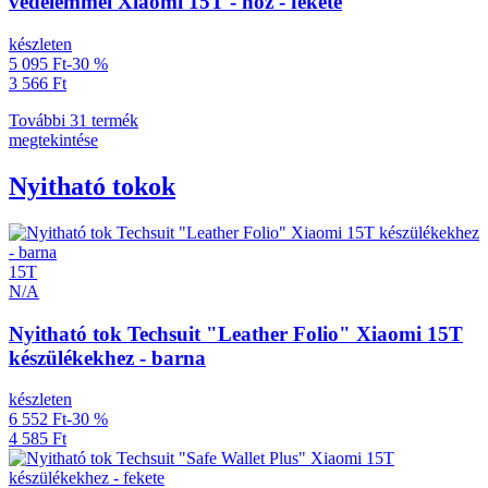
védelemmel Xiaomi 15T - hoz - fekete
készleten
5 095 Ft
-30 %
3 566 Ft
További 31 termék
megtekintése
Nyitható tokok
15T
N/A
Nyitható tok Techsuit "Leather Folio" Xiaomi 15T
készülékekhez - barna
készleten
6 552 Ft
-30 %
4 585 Ft