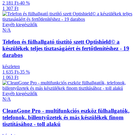
2 181 Ft
-40 %
1 307 Ft
Egyéb kiegészítők
N/A
Telefon és fülhallgató tisztító szett Optishield© a
készülékek teljes tisztaságáért és fertőtlenítéshez - 19
darabos
készleten
1 635 Ft
-35 %
1 063 Ft
Egyéb kiegészítők
N/A
CleanGone Pro - multifunkciós eszköz fülhallgatók,
telefonok, billentyűzetek és más készülékek finom
tisztításához - toll alakú