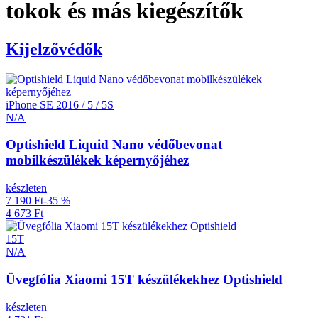
tokok és más kiegészítők
Kijelzővédők
iPhone SE 2016 / 5 / 5S
N/A
Optishield Liquid Nano védőbevonat
mobilkészülékek képernyőjéhez
készleten
7 190 Ft
-35 %
4 673 Ft
15T
N/A
Üvegfólia Xiaomi 15T készülékekhez Optishield
készleten