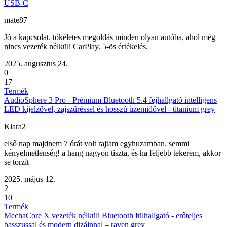
USB-C
mate87
Jó a kapcsolat. tökéletes megoldás minden olyan autóba, ahol még
nincs vezeték nélküli CarPlay. 5-ös értékelés.
2025. augusztus 24.
0
17
Termék
AudioSphere 3 Pro - Prémium Bluetooth 5.4 fejhallgató intelligens
LED kijelzővel, zajszűréssel és hosszú üzemidővel - titanium grey
Klara2
első nap majdnem 7 órát volt rajtam egyhuzamban. semmi
kényelmetlenség! a hang nagyon tiszta, és ha feljebb tekerem, akkor
se torzít
2025. május 12.
2
10
Termék
MechaCore X vezeték nélküli Bluetooth fülhallgató - erőteljes
basszussal és modern dizájnnal – raven grey