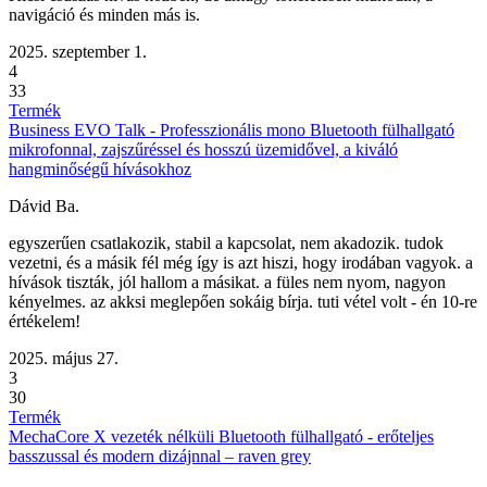
navigáció és minden más is.
2025. szeptember 1.
4
33
Termék
Business EVO Talk - Professzionális mono Bluetooth fülhallgató
mikrofonnal, zajszűréssel és hosszú üzemidővel, a kiváló
hangminőségű hívásokhoz
Dávid Ba.
egyszerűen csatlakozik, stabil a kapcsolat, nem akadozik. tudok
vezetni, és a másik fél még így is azt hiszi, hogy irodában vagyok. a
hívások tiszták, jól hallom a másikat. a füles nem nyom, nagyon
kényelmes. az akksi meglepően sokáig bírja. tuti vétel volt - én 10-re
értékelem!
2025. május 27.
3
30
Termék
MechaCore X vezeték nélküli Bluetooth fülhallgató - erőteljes
basszussal és modern dizájnnal – raven grey