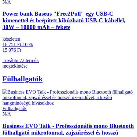
N/A
Power bank Baseus "Free2Pull" egy USB-C
kimenettel és beépített kihúzható USB-C kábellel,
30W – 10000 mAh – fekete
készleten
16 751 Ft
-10 %
15 076 Ft
További 72 termék
megtekintése
Fülhallgatók
Fülhallgatók
N/A
Business EVO Talk - Professzionális mono Bluetooth
fülhallgató mikrofonnal, zajszűréssel és hosszú