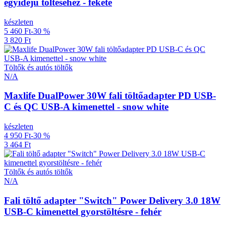
egyidejű töltéséhez - fekete
készleten
5 460 Ft
-30 %
3 820 Ft
Töltők és autós töltők
N/A
Maxlife DualPower 30W fali töltőadapter PD USB-
C és QC USB-A kimenettel - snow white
készleten
4 950 Ft
-30 %
3 464 Ft
Töltők és autós töltők
N/A
Fali töltő adapter "Switch" Power Delivery 3.0 18W
USB-C kimenettel gyorstöltésre - fehér