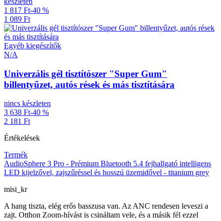
készleten
1 817 Ft
-40 %
1 089 Ft
Egyéb kiegészítők
N/A
Univerzális gél tisztítószer "Super Gum"
billentyűzet, autós rések és más tisztítására
nincs készleten
3 638 Ft
-40 %
2 181 Ft
Értékelések
Termék
AudioSphere 3 Pro - Prémium Bluetooth 5.4 fejhallgató intelligens
LED kijelzővel, zajszűréssel és hosszú üzemidővel - titanium grey
misi_kr
A hang tiszta, elég erős basszusa van. Az ANC rendesen leveszi a
zajt. Otthon Zoom-hívást is csináltam vele, és a másik fél ezzel