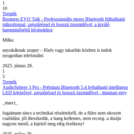
1
10
Termék
Business EVO Talk - Professzionális mono Bluetooth fülhallgató
mikrofonnal, zajszűréssel és hosszú üzemidővel, a kiváló
hangminőségű hívásokhoz
Milka
anyukáknak szuper – főzés vagy takarítás közben is tudok
nyugodtan telefonálni
2025. június 28.
1
5
Termék
AudioSphere 3 Pro - Prémium Bluetooth 5.4 fejhallgató intelligens
LED kijelzővel, zajszűréssel és hosszú üzemidővel - titanium grey
_marci_
fogalmam sincs a technikai részletekről, de a füles nem okozott
csalódást. jól illeszkedik, a hang kellemes, nem recseg. a dizájn
nagyon menő, a kijelző meg elég érzékeny!
2025. május 20.