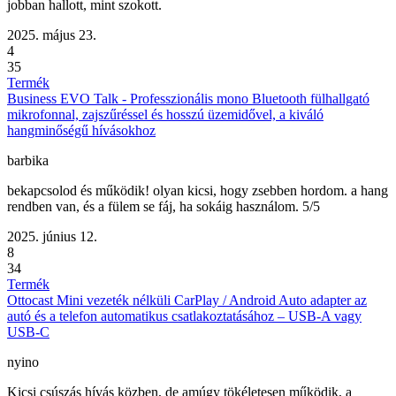
jobban hallott, mint szokott.
2025. május 23.
4
35
Termék
Business EVO Talk - Professzionális mono Bluetooth fülhallgató
mikrofonnal, zajszűréssel és hosszú üzemidővel, a kiváló
hangminőségű hívásokhoz
barbika
bekapcsolod és működik! olyan kicsi, hogy zsebben hordom. a hang
rendben van, és a fülem se fáj, ha sokáig használom. 5/5
2025. június 12.
8
34
Termék
Ottocast Mini vezeték nélküli CarPlay / Android Auto adapter az
autó és a telefon automatikus csatlakoztatásához – USB-A vagy
USB-C
nyino
Kicsi csúszás hívás közben, de amúgy tökéletesen működik, a