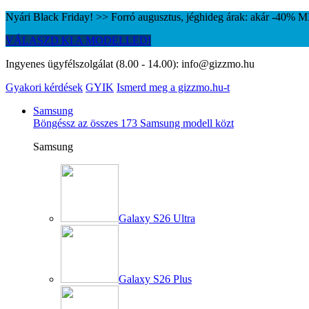
Nyári Black Friday! >> Forró augusztus, jéghideg árak: akár -40%
VÁLASZD KI A MODELLED!
Ingyenes ügyfélszolgálat (8.00 - 14.00):
info@gizzmo.hu
Gyakori kérdések
GYIK
Ismerd meg a gizzmo.hu-t
Samsung
Böngéssz az összes 173 Samsung modell közt
Samsung
Galaxy S26 Ultra
Galaxy S26 Plus