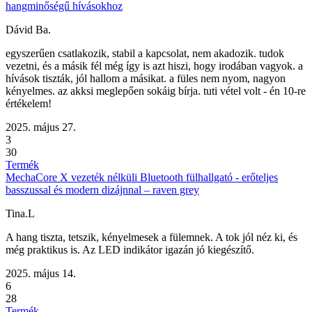
hangminőségű hívásokhoz
Dávid Ba.
egyszerűen csatlakozik, stabil a kapcsolat, nem akadozik. tudok
vezetni, és a másik fél még így is azt hiszi, hogy irodában vagyok. a
hívások tiszták, jól hallom a másikat. a füles nem nyom, nagyon
kényelmes. az akksi meglepően sokáig bírja. tuti vétel volt - én 10-re
értékelem!
2025. május 27.
3
30
Termék
MechaCore X vezeték nélküli Bluetooth fülhallgató - erőteljes
basszussal és modern dizájnnal – raven grey
Tina.L
A hang tiszta, tetszik, kényelmesek a fülemnek. A tok jól néz ki, és
még praktikus is. Az LED indikátor igazán jó kiegészítő.
2025. május 14.
6
28
Termék