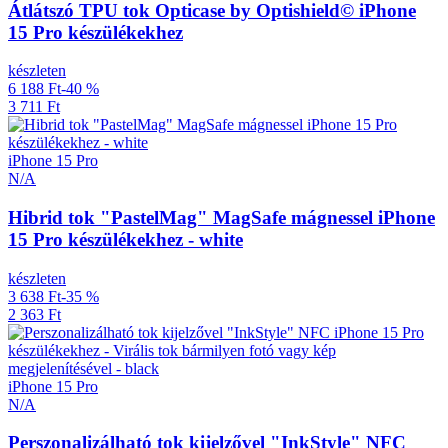
Átlátszó TPU tok Opticase by Optishield© iPhone
15 Pro készülékekhez
készleten
6 188 Ft
-40 %
3 711 Ft
iPhone 15 Pro
N/A
Hibrid tok "PastelMag" MagSafe mágnessel iPhone
15 Pro készülékekhez - white
készleten
3 638 Ft
-35 %
2 363 Ft
iPhone 15 Pro
N/A
Perszonalizálható tok kijelzővel "InkStyle" NFC