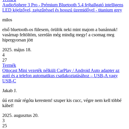
AudioSphere 3 Pro - Prémium Bluetooth 5.4 fejhallgató intelligens
LED kijelzővel, zajszűréssel és hosszú üzemidővel - titanium grey
milos
első bluetooth-os fülesem, örülök neki mint majom a banánnak!
vasárnap feltöltöm, szerdán még mindig megy! a csomag meg
hipergyorsan jött
2025. május 18.
4
27
Termék
Ottocast Mini vezeték nélküli CarPlay / Android Auto adapter az
autó és a telefon automatikus csatlakoztatásához – USB-A vagy
USB-C
Jakab J.
úú ezt már régóta kerestem! szuper kis cucc, végre nem kell többé
kábel!
2025. augusztus 20.
3
25