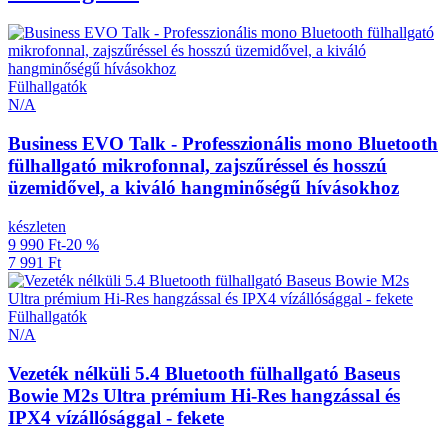
Fülhallgatók
N/A
Business EVO Talk - Professzionális mono Bluetooth
fülhallgató mikrofonnal, zajszűréssel és hosszú
üzemidővel, a kiváló hangminőségű hívásokhoz
készleten
9 990 Ft
-20 %
7 991 Ft
Fülhallgatók
N/A
Vezeték nélküli 5.4 Bluetooth fülhallgató Baseus
Bowie M2s Ultra prémium Hi-Res hangzással és
IPX4 vízállósággal - fekete