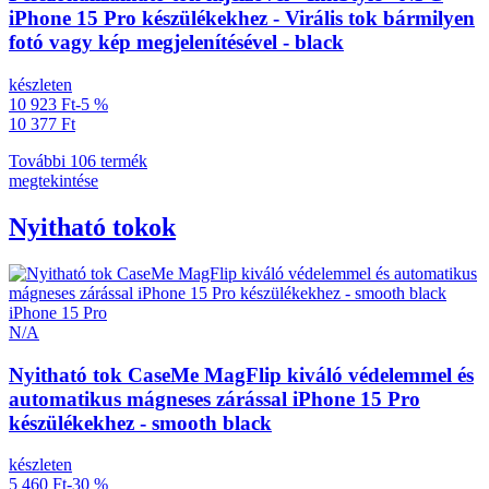
iPhone 15 Pro készülékekhez - Virális tok bármilyen
fotó vagy kép megjelenítésével - black
készleten
10 923 Ft
-5 %
10 377 Ft
További 106 termék
megtekintése
Nyitható tokok
iPhone 15 Pro
N/A
Nyitható tok CaseMe MagFlip kiváló védelemmel és
automatikus mágneses zárással iPhone 15 Pro
készülékekhez - smooth black
készleten
5 460 Ft
-30 %