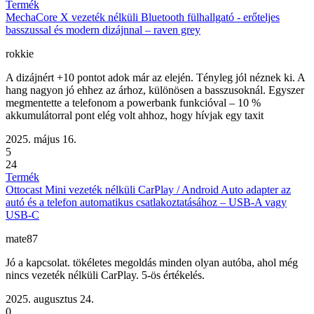
Termék
MechaCore X vezeték nélküli Bluetooth fülhallgató - erőteljes
basszussal és modern dizájnnal – raven grey
rokkie
A dizájnért +10 pontot adok már az elején. Tényleg jól néznek ki. A
hang nagyon jó ehhez az árhoz, különösen a basszusoknál. Egyszer
megmentette a telefonom a powerbank funkcióval – 10 %
akkumulátorral pont elég volt ahhoz, hogy hívjak egy taxit
2025. május 16.
5
24
Termék
Ottocast Mini vezeték nélküli CarPlay / Android Auto adapter az
autó és a telefon automatikus csatlakoztatásához – USB-A vagy
USB-C
mate87
Jó a kapcsolat. tökéletes megoldás minden olyan autóba, ahol még
nincs vezeték nélküli CarPlay. 5-ös értékelés.
2025. augusztus 24.
0