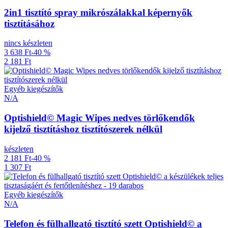
2in1 tisztító spray mikrószálakkal képernyők
tisztításához
nincs készleten
3 638 Ft
-40 %
2 181 Ft
Egyéb kiegészítők
N/A
Optishield© Magic Wipes nedves törlőkendők
kijelző tisztításhoz tisztítószerek nélkül
készleten
2 181 Ft
-40 %
1 307 Ft
Egyéb kiegészítők
N/A
Telefon és fülhallgató tisztító szett Optishield© a