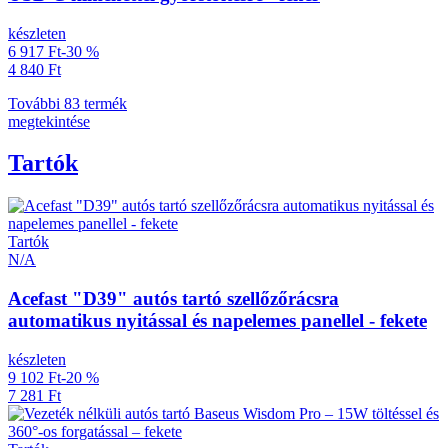
készleten
6 917 Ft
-30 %
4 840 Ft
További 83 termék
megtekintése
Tartók
Tartók
N/A
Acefast "D39" autós tartó szellőzőrácsra
automatikus nyitással és napelemes panellel - fekete
készleten
9 102 Ft
-20 %
7 281 Ft