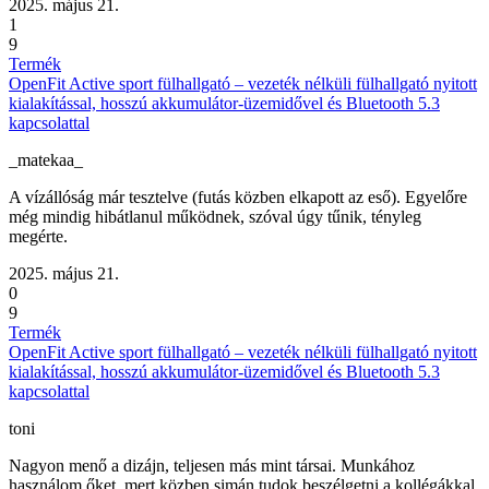
2025. május 21.
1
9
Termék
OpenFit Active sport fülhallgató – vezeték nélküli fülhallgató nyitott
kialakítással, hosszú akkumulátor-üzemidővel és Bluetooth 5.3
kapcsolattal
_matekaa_
A vízállóság már tesztelve (futás közben elkapott az eső). Egyelőre
még mindig hibátlanul működnek, szóval úgy tűnik, tényleg
megérte.
2025. május 21.
0
9
Termék
OpenFit Active sport fülhallgató – vezeték nélküli fülhallgató nyitott
kialakítással, hosszú akkumulátor-üzemidővel és Bluetooth 5.3
kapcsolattal
toni
Nagyon menő a dizájn, teljesen más mint társai. Munkához
használom őket, mert közben simán tudok beszélgetni a kollégákkal,