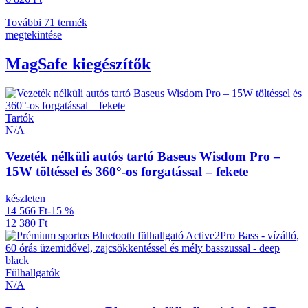
További 71 termék
megtekintése
MagSafe kiegészítők
Tartók
N/A
Vezeték nélküli autós tartó Baseus Wisdom Pro –
15W töltéssel és 360°-os forgatással – fekete
készleten
14 566 Ft
-15 %
12 380 Ft
Fülhallgatók
N/A