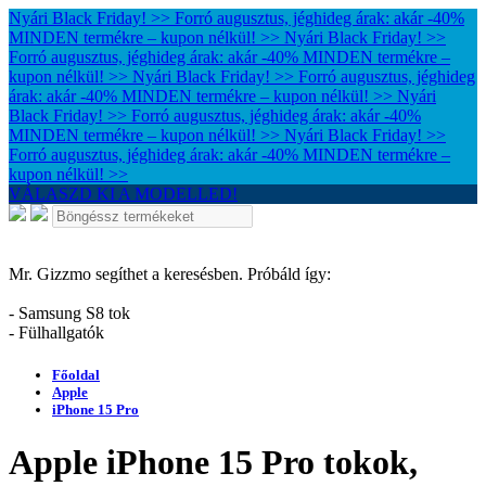
Nyári Black Friday! >> Forró augusztus, jéghideg árak: akár -40%
MINDEN termékre – kupon nélkül! >>
Nyári Black Friday! >>
Forró augusztus, jéghideg árak: akár -40% MINDEN termékre –
kupon nélkül! >>
Nyári Black Friday! >> Forró augusztus, jéghideg
árak: akár -40% MINDEN termékre – kupon nélkül! >>
Nyári
Black Friday! >> Forró augusztus, jéghideg árak: akár -40%
MINDEN termékre – kupon nélkül! >>
Nyári Black Friday! >>
Forró augusztus, jéghideg árak: akár -40% MINDEN termékre –
kupon nélkül! >>
VÁLASZD KI A MODELLED!
Mr. Gizzmo segíthet a keresésben. Próbáld így:
- Samsung S8 tok
- Fülhallgatók
Főoldal
Apple
iPhone 15 Pro
Apple iPhone 15 Pro tokok,