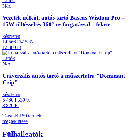
Tartók
N/A
Vezeték nélküli autós tartó Baseus Wisdom Pro –
15W töltéssel és 360°-os forgatással – fekete
készleten
14 566 Ft
-15 %
12 380 Ft
Tartók
N/A
Univerzális autós tartó a műszerfalra "Dominant
Grip"
készleten
5 460 Ft
-30 %
3 820 Ft
További 159 termék
megtekintése
Fülhallgatók