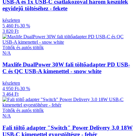
USB-A és 1x USB-C csatlakozóval három készülék
egyidejű töltéséhez - fekete
készleten
5 460 Ft
-30 %
3 820 Ft
Töltők és autós töltők
N/A
Maxlife DualPower 30W fali töltőadapter PD USB-
C és QC USB-A kimenettel - snow white
készleten
4 950 Ft
-30 %
3 464 Ft
Töltők és autós töltők
N/A
Fali töltő adapter "Switch" Power Delivery 3.0 18W
USB-C kimenettel gyorstöltésre - fehér