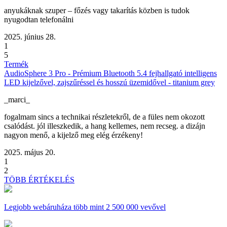
anyukáknak szuper – főzés vagy takarítás közben is tudok
nyugodtan telefonálni
2025. június 28.
1
5
Termék
AudioSphere 3 Pro - Prémium Bluetooth 5.4 fejhallgató intelligens
LED kijelzővel, zajszűréssel és hosszú üzemidővel - titanium grey
_marci_
fogalmam sincs a technikai részletekről, de a füles nem okozott
csalódást. jól illeszkedik, a hang kellemes, nem recseg. a dizájn
nagyon menő, a kijelző meg elég érzékeny!
2025. május 20.
1
2
TÖBB ÉRTÉKELÉS
Legjobb webáruháza
több mint 2 500 000 vevővel