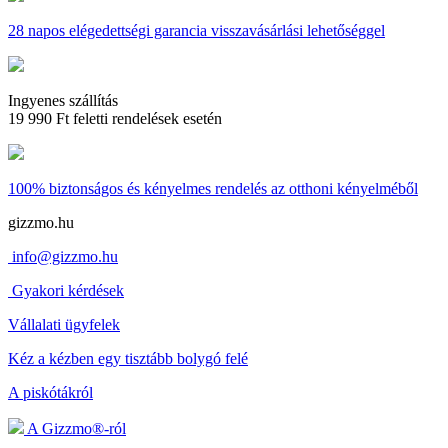
28 napos
elégedettségi garancia visszavásárlási lehetőséggel
Ingyenes szállítás
19 990 Ft feletti rendelések esetén
100% biztonságos és kényelmes rendelés
az otthoni kényelméből
gizzmo.hu
info@gizzmo.hu
Gyakori kérdések
Vállalati ügyfelek
Kéz a kézben egy tisztább bolygó felé
A piskótákról
A Gizzmo®-ról