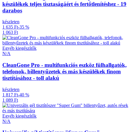
készülékek teljes tisztaságáért és fertőtlenítéshez - 19
darabos
készleten
1 635 Ft
-35 %
1 063 Ft
Egyéb kiegészítők
N/A
CleanGone Pro - multifunkciós eszköz fülhallgatók,
telefonok, billentyűzetek és más készülékek finom
tisztításához - toll alakú
készleten
1 817 Ft
-40 %
1 089 Ft
Egyéb kiegészítők
N/A