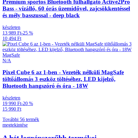
Prémium sportos Bluetooth fülhallgató Active2Pro
Bass - vízálló, 60 órás üzemidővel, zajcsökkentéssel
és mély basszussal - deep black
készleten
13 989 Ft
-25 %
10 494 Ft
MagSafe
N/A
Pixel Cube 6 az 1-ben - Vezeték nélküli MagSafe
töltőállomás 3 eszköz töltéséhez, LED kijelző,
Bluetooth hangszóró és óra - 18W
készleten
19 990 Ft
-20 %
15 990 Ft
További 56 termék
megtekintése
A hét legnépszerűbb termékei