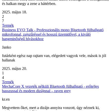
és halkan megy a zene a háttérben.
2025. május 18.
2
7
Termék
Business EVO Talk - Professzionális mono Bluetooth fülhallgató
mikrofonnal, zajszűréssel és hosszú üzemidővel, a kiváló
hangminőségű hívásokhoz
Janko
futárként egész nap rajtam van, elégedett vagyok vele, mások is jól
hallanak
2025. május 20.
1
4
Termék
MechaCore X vezeték nélküli Bluetooth fülhallgató - erőteljes
basszussal és modern dizájnnal – raven grey
kr.en
Megvettem őket, mert a dizájn annyira vonzott, úgy néznek ki,