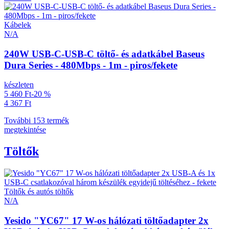
Kábelek
N/A
240W USB-C-USB-C töltő- és adatkábel Baseus
Dura Series - 480Mbps - 1m - piros/fekete
készleten
5 460 Ft
-20 %
4 367 Ft
További 153 termék
megtekintése
Töltők
Töltők és autós töltők
N/A
Yesido "YC67" 17 W-os hálózati töltőadapter 2x