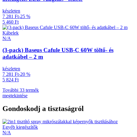
készleten
7 281 Ft
-25 %
5 460 Ft
Kábelek
N/A
(3-pack) Baseus Cafule USB-C 60W töltő- és
adatkábel – 2 m
készleten
7 281 Ft
-20 %
5 824 Ft
További 33 termék
megtekintése
Gondoskodj a tisztaságról
Egyéb kiegészítők
N/A