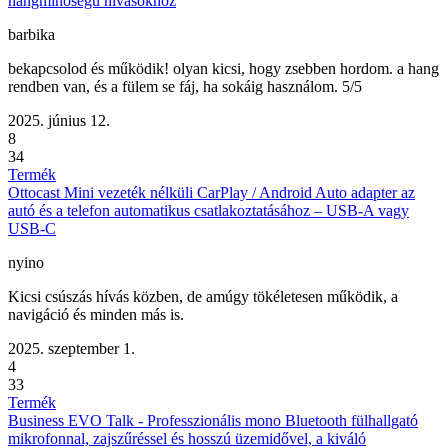
hangminőségű hívásokhoz
barbika
bekapcsolod és működik! olyan kicsi, hogy zsebben hordom. a hang
rendben van, és a fülem se fáj, ha sokáig használom. 5/5
2025. június 12.
8
34
Termék
Ottocast Mini vezeték nélküli CarPlay / Android Auto adapter az
autó és a telefon automatikus csatlakoztatásához – USB-A vagy
USB-C
nyino
Kicsi csúszás hívás közben, de amúgy tökéletesen működik, a
navigáció és minden más is.
2025. szeptember 1.
4
33
Termék
Business EVO Talk - Professzionális mono Bluetooth fülhallgató
mikrofonnal, zajszűréssel és hosszú üzemidővel, a kiváló