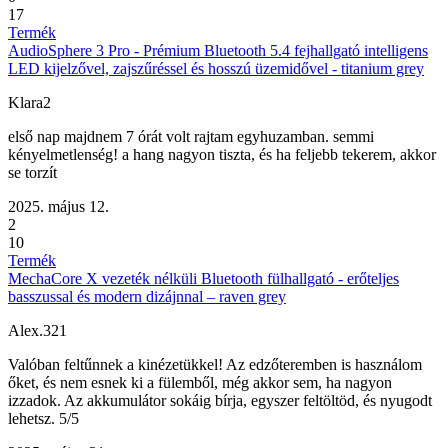
17
Termék
AudioSphere 3 Pro - Prémium Bluetooth 5.4 fejhallgató intelligens
LED kijelzővel, zajszűréssel és hosszú üzemidővel - titanium grey
Klara2
első nap majdnem 7 órát volt rajtam egyhuzamban. semmi
kényelmetlenség! a hang nagyon tiszta, és ha feljebb tekerem, akkor
se torzít
2025. május 12.
2
10
Termék
MechaCore X vezeték nélküli Bluetooth fülhallgató - erőteljes
basszussal és modern dizájnnal – raven grey
Alex.321
Valóban feltűnnek a kinézetükkel! Az edzőteremben is használom
őket, és nem esnek ki a fülemből, még akkor sem, ha nagyon
izzadok. Az akkumulátor sokáig bírja, egyszer feltöltöd, és nyugodt
lehetsz. 5/5