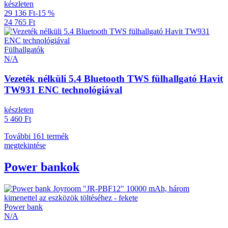
készleten
29 136 Ft
-15 %
24 765 Ft
Fülhallgatók
N/A
Vezeték nélküli 5.4 Bluetooth TWS fülhallgató Havit
TW931 ENC technológiával
készleten
5 460 Ft
További 161 termék
megtekintése
Power bankok
Power bank
N/A