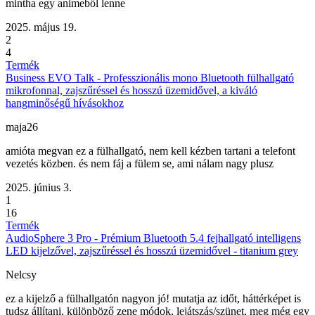
mintha egy animeből lenne
2025. május 19.
2
4
Termék
Business EVO Talk - Professzionális mono Bluetooth fülhallgató
mikrofonnal, zajszűréssel és hosszú üzemidővel, a kiváló
hangminőségű hívásokhoz
maja26
amióta megvan ez a fülhallgató, nem kell kézben tartani a telefont
vezetés közben. és nem fáj a fülem se, ami nálam nagy plusz
2025. június 3.
1
16
Termék
AudioSphere 3 Pro - Prémium Bluetooth 5.4 fejhallgató intelligens
LED kijelzővel, zajszűréssel és hosszú üzemidővel - titanium grey
Nelcsy
ez a kijelző a fülhallgatón nagyon jó! mutatja az időt, háttérképet is
tudsz állítani, különböző zene módok, lejátszás/szünet, meg még egy