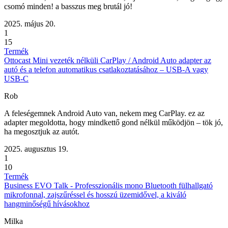
csomó minden! a basszus meg brutál jó!
2025. május 20.
1
15
Termék
Ottocast Mini vezeték nélküli CarPlay / Android Auto adapter az
autó és a telefon automatikus csatlakoztatásához – USB-A vagy
USB-C
Rob
A feleségemnek Android Auto van, nekem meg CarPlay. ez az
adapter megoldotta, hogy mindkettő gond nélkül működjön – tök jó,
ha megosztjuk az autót.
2025. augusztus 19.
1
10
Termék
Business EVO Talk - Professzionális mono Bluetooth fülhallgató
mikrofonnal, zajszűréssel és hosszú üzemidővel, a kiváló
hangminőségű hívásokhoz
Milka