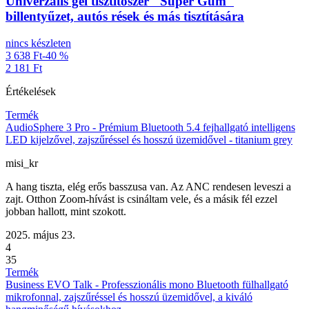
Univerzális gél tisztítószer "Super Gum"
billentyűzet, autós rések és más tisztítására
nincs készleten
3 638 Ft
-40 %
2 181 Ft
Értékelések
Termék
AudioSphere 3 Pro - Prémium Bluetooth 5.4 fejhallgató intelligens
LED kijelzővel, zajszűréssel és hosszú üzemidővel - titanium grey
misi_kr
A hang tiszta, elég erős basszusa van. Az ANC rendesen leveszi a
zajt. Otthon Zoom-hívást is csináltam vele, és a másik fél ezzel
jobban hallott, mint szokott.
2025. május 23.
4
35
Termék
Business EVO Talk - Professzionális mono Bluetooth fülhallgató
mikrofonnal, zajszűréssel és hosszú üzemidővel, a kiváló