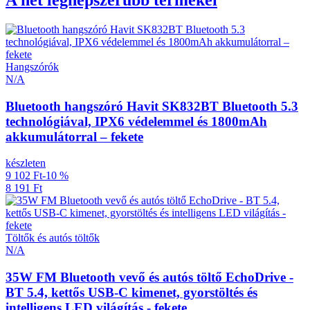
Hangszórók
N/A
Bluetooth hangszóró Havit SK832BT Bluetooth 5.3
technológiával, IPX6 védelemmel és 1800mAh
akkumulátorral – fekete
készleten
9 102 Ft
-10 %
8 191 Ft
Töltők és autós töltők
N/A
35W FM Bluetooth vevő és autós töltő EchoDrive -
BT 5.4, kettős USB-C kimenet, gyorstöltés és
intelligens LED világítás - fekete