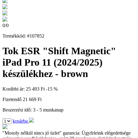
0
/
0
Termékkód: #107852
Tok ESR "Shift Magnetic"
iPad Pro 11 (2024/2025)
készülékhez - brown
Korábbi ár:
25 493 Ft
-15 %
Fizetendő
21 669 Ft
Beszerzési idő: 3 - 5 munkanap
kosárba
"Mosoly nélkül nincs jó üzlet" garancia:
Ügyfeleink elégedettsége