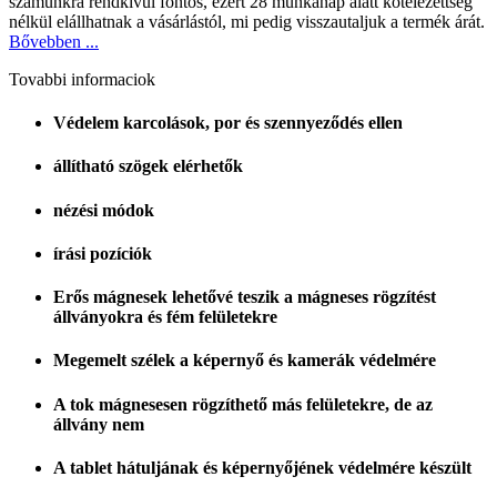
számunkra rendkívül fontos, ezért 28 munkanap alatt kötelezettség
nélkül elállhatnak a vásárlástól, mi pedig visszautaljuk a termék árát.
Bővebben ...
Tovabbi informaciok
Védelem karcolások, por és szennyeződés ellen
állítható szögek elérhetők
nézési módok
írási pozíciók
Erős mágnesek lehetővé teszik a mágneses rögzítést
állványokra és fém felületekre
Megemelt szélek a képernyő és kamerák védelmére
A tok mágnesesen rögzíthető más felületekre, de az
állvány nem
A tablet hátuljának és képernyőjének védelmére készült