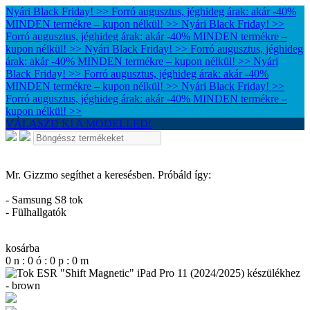
Nyári Black Friday! >> Forró augusztus, jéghideg árak: akár -40%
MINDEN termékre – kupon nélkül! >>
Nyári Black Friday! >>
Forró augusztus, jéghideg árak: akár -40% MINDEN termékre –
kupon nélkül! >>
Nyári Black Friday! >> Forró augusztus, jéghideg
árak: akár -40% MINDEN termékre – kupon nélkül! >>
Nyári
Black Friday! >> Forró augusztus, jéghideg árak: akár -40%
MINDEN termékre – kupon nélkül! >>
Nyári Black Friday! >>
Forró augusztus, jéghideg árak: akár -40% MINDEN termékre –
kupon nélkül! >>
VÁLASZD KI A MODELLED!
Mr. Gizzmo segíthet a keresésben. Próbáld így:
- Samsung S8 tok
- Fülhallgatók
kosárba
0
n
:
0
ó
:
0
p
:
0
m