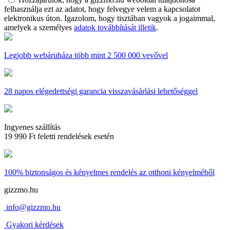
felhasználja ezt az adatot, hogy felvegye velem a kapcsolatot
elektronikus úton. Igazolom, hogy tisztában vagyok a jogaimmal,
amelyek a személyes
adatok továbbítását illetik
.
Legjobb webáruháza
több mint 2 500 000 vevővel
28 napos
elégedettségi garancia visszavásárlási lehetőséggel
Ingyenes szállítás
19 990 Ft feletti rendelések esetén
100% biztonságos és kényelmes rendelés
az otthoni kényelméből
gizzmo.hu
info@gizzmo.hu
Gyakori kérdések