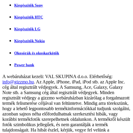
Kiegészítők Sony
Kiegészítők HTC
Kiegészítők LG
Kiegészítők Nokia
Okosórák és okoskarkötők
Power bank
A webáruházat kezeli:
VAL SKUPINA d.o.o.
Elérhetőség:
info@gizzmo.hu
. Az Apple, iPhone, iPad, iPod stb. az Apple Inc.
cég által regisztrált védjegyek. A Samsung, Ace, Galaxy, Galaxy
Note stb. a Samsung cég által regisztrált védjegyek. Minden
regisztrált védjegy a gizzmo webáruházban kizárólag a forgalmazott
termék felismerése céljával van feltüntetve. Mindig arra törekszünk,
hogy a lehető legpontosabb termékinformációkkal tudjunk szolgálni,
azonban sajnos néha előfordulhatnak szerkesztési hibák, vagy
korábbi termékfotók szerepelhetnek oldalunkon. A termékről készült
fotók szimbolikus jellegűek, és nem garantálják a termék
tulajdonságait. Ha hibát észlel, kérjük, vegye fel velünk a