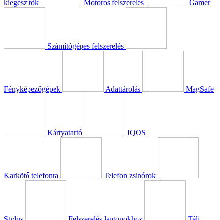
kiegészítők
Motoros felszerelés
Gamer
Számítógépes felszerelés
Fényképezőgépek
Adattárolás
MagSafe
Kártyatartó
IQOS
Karkötő telefonra
Telefon zsinórok
Stylus
Felszerelés laptopokhoz
Téli