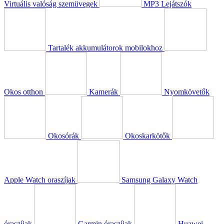
Virtuális valóság szemüvegek
MP3 Lejátszók
Tartalék akkumulátorok mobilokhoz
Okos otthon
Kamerák
Nyomkövetők
Okosórák
Okoskarkötők
Apple Watch oraszíjak
Samsung Galaxy Watch
óraszíjak
Garmin óraszíjak
Huawei