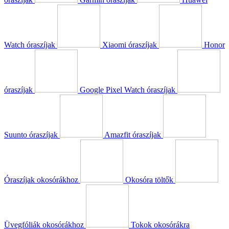
Watch óraszíjak
Xiaomi óraszíjak
Honor
óraszíjak
Google Pixel Watch óraszíjak
Suunto óraszíjak
Amazfit óraszíjak
Óraszíjak okosórákhoz
Okosóra töltők
Üvegfóliák okosórákhoz
Tokok okosórákra