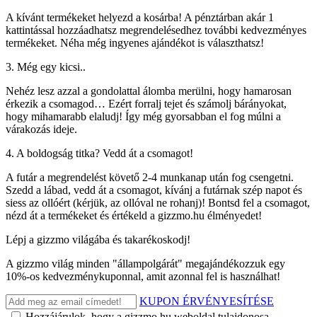
A kívánt termékeket helyezd a kosárba! A pénztárban akár 1
kattintással hozzáadhatsz megrendelésedhez további kedvezményes
termékeket. Néha még ingyenes ajándékot is választhatsz!
3. Még egy kicsi..
Nehéz lesz azzal a gondolattal álomba merülni, hogy hamarosan
érkezik a csomagod… Ezért forralj tejet és számolj bárányokat,
hogy mihamarabb elaludj! Így még gyorsabban el fog múlni a
várakozás ideje.
4. A boldogság titka? Vedd át a csomagot!
A futár a megrendelést követő 2-4 munkanap után fog csengetni.
Szedd a lábad, vedd át a csomagot, kívánj a futárnak szép napot és
siess az ollóért (kérjük, az ollóval ne rohanj)! Bontsd fel a csomagot,
nézd át a termékeket és értékeld a gizzmo.hu élményedet!
Lépj a gizzmo világába és takarékoskodj!
A gizzmo világ minden "állampolgárát" megajándékozzuk egy
10%-os kedvezménykuponnal, amit azonnal fel is használhat!
KUPON ÉRVÉNYESÍTÉSE
Hozzájárulok, hogy a gizzmo.hu weboldal tulajdonosa