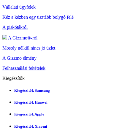
Vállalati ügyfelek
Kéz a kézben egy tisztább bolygó felé
A piskótákról
A Gizzmo®-ról
Mosoly nélkül nincs jó üzlet
A Gizzmo élmény
Felhasználási feltételek
Kiegészítők
Kiegészítők Samsung
Kiegészítők Huawei
Kiegészítők Apple
Kiegészítők Xiaomi