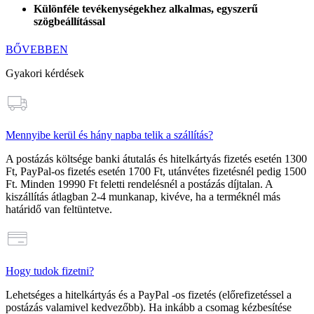
Különféle tevékenységekhez alkalmas, egyszerű
szögbeállítással
BŐVEBBEN
Gyakori kérdések
Mennyibe kerül és hány napba telik a szállítás?
A postázás költsége banki átutalás és hitelkártyás fizetés esetén
1300
Ft
, PayPal-os fizetés esetén
1700 Ft
, utánvétes fizetésnél pedig
1500
Ft
. Minden
19990 Ft feletti rendelésnél a postázás díjtalan
. A
kiszállítás átlagban 2-4 munkanap, kivéve, ha a terméknél más
határidő van feltüntetve.
Hogy tudok fizetni?
Lehetséges a hitelkártyás és a PayPal -os fizetés (előrefizetéssel a
postázás valamivel kedvezőbb). Ha inkább a csomag kézbesítése