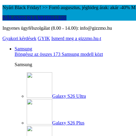
Nyári Black Friday! >> Forró augusztus, jéghideg árak: akár -40%
VÁLASZD KI A MODELLED!
Ingyenes ügyfélszolgálat (8.00 - 14.00):
info@gizzmo.hu
Gyakori kérdések
GYIK
Ismerd meg a gizzmo.hu-t
Samsung
Böngéssz az összes 173 Samsung modell közt
Samsung
Galaxy S26 Ultra
Galaxy S26 Plus