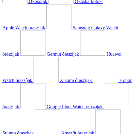
Okosórák
Okoskarkötők
Apple Watch oraszíjak
Samsung Galaxy Watch
óraszíjak
Garmin óraszíjak
Huawei
Watch óraszíjak
Xiaomi óraszíjak
Honor
óraszíjak
Google Pixel Watch óraszíjak
Suunto óraszíjak
Amazfit óraszíjak