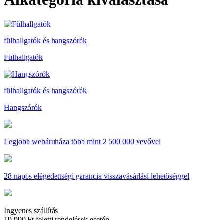
fülhallgatók és hangszórók
Fülhallgatók
fülhallgatók és hangszórók
Hangszórók
Legjobb webáruháza
több mint 2 500 000 vevővel
28 napos
elégedettségi garancia visszavásárlási lehetőséggel
Ingyenes szállítás
19 990 Ft feletti rendelések esetén