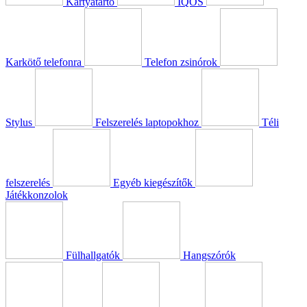
Kártyatartó
IQOS
Karkötő telefonra
Telefon zsinórok
Stylus
Felszerelés laptopokhoz
Téli
felszerelés
Egyéb kiegészítők
Játékkonzolok
Fülhallgatók
Hangszórók