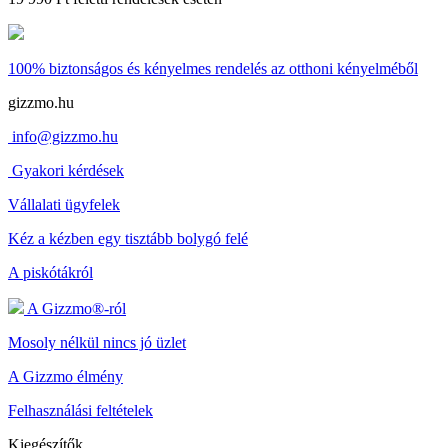
100% biztonságos és kényelmes rendelés
az otthoni kényelméből
gizzmo.hu
info@gizzmo.hu
Gyakori kérdések
Vállalati ügyfelek
Kéz a kézben egy tisztább bolygó felé
A piskótákról
A Gizzmo®-ról
Mosoly nélkül nincs jó üzlet
A Gizzmo élmény
Felhasználási feltételek
Kiegészítők