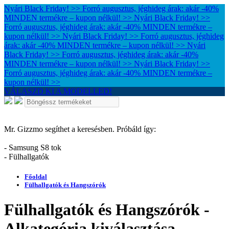
Nyári Black Friday! >> Forró augusztus, jéghideg árak: akár -40%
MINDEN termékre – kupon nélkül! >>
Nyári Black Friday! >>
Forró augusztus, jéghideg árak: akár -40% MINDEN termékre –
kupon nélkül! >>
Nyári Black Friday! >> Forró augusztus, jéghideg
árak: akár -40% MINDEN termékre – kupon nélkül! >>
Nyári
Black Friday! >> Forró augusztus, jéghideg árak: akár -40%
MINDEN termékre – kupon nélkül! >>
Nyári Black Friday! >>
Forró augusztus, jéghideg árak: akár -40% MINDEN termékre –
kupon nélkül! >>
VÁLASZD KI A MODELLED!
Mr. Gizzmo segíthet a keresésben. Próbáld így:
- Samsung S8 tok
- Fülhallgatók
Főoldal
Fülhallgatók és Hangszórók
Fülhallgatók és Hangszórók -
Alkategória kiválasztása