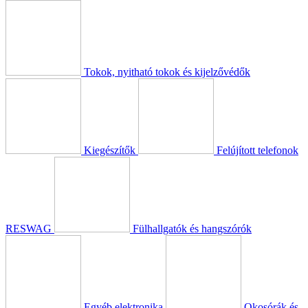
Tokok, nyitható tokok és kijelzővédők
Kiegészítők
Felújított telefonok
RESWAG
Fülhallgatók és hangszórók
Egyéb elektronika
Okosórák és