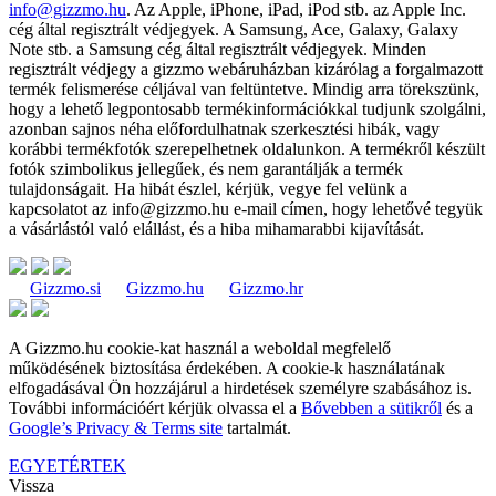
info@gizzmo.hu
. Az Apple, iPhone, iPad, iPod stb. az Apple Inc.
cég által regisztrált védjegyek. A Samsung, Ace, Galaxy, Galaxy
Note stb. a Samsung cég által regisztrált védjegyek. Minden
regisztrált védjegy a gizzmo webáruházban kizárólag a forgalmazott
termék felismerése céljával van feltüntetve. Mindig arra törekszünk,
hogy a lehető legpontosabb termékinformációkkal tudjunk szolgálni,
azonban sajnos néha előfordulhatnak szerkesztési hibák, vagy
korábbi termékfotók szerepelhetnek oldalunkon. A termékről készült
fotók szimbolikus jellegűek, és nem garantálják a termék
tulajdonságait. Ha hibát észlel, kérjük, vegye fel velünk a
kapcsolatot az
info@gizzmo.hu
e-mail címen, hogy lehetővé tegyük
a vásárlástól való elállást, és a hiba mihamarabbi kijavítását.
Gizzmo.si
Gizzmo.hu
Gizzmo.hr
A Gizzmo.hu cookie-kat használ a weboldal megfelelő
működésének biztosítása érdekében. A cookie-k használatának
elfogadásával Ön hozzájárul a hirdetések személyre szabásához is.
További információért kérjük olvassa el a
Bővebben a sütikről
és a
Google’s Privacy & Terms site
tartalmát.
EGYETÉRTEK
Vissza