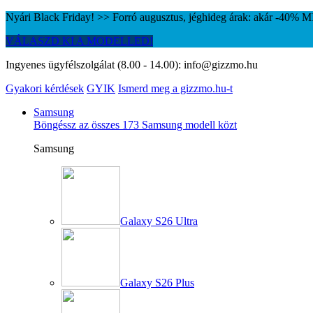
Nyári Black Friday! >> Forró augusztus, jéghideg árak: akár -40%
VÁLASZD KI A MODELLED!
Ingyenes ügyfélszolgálat (8.00 - 14.00):
info@gizzmo.hu
Gyakori kérdések
GYIK
Ismerd meg a gizzmo.hu-t
Samsung
Böngéssz az összes 173 Samsung modell közt
Samsung
Galaxy S26 Ultra
Galaxy S26 Plus