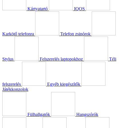
Kártyatartó
IQOS
Karkötő telefonra
Telefon zsinórok
Stylus
Felszerelés laptopokhoz
Téli
felszerelés
Egyéb kiegészítők
Játékkonzolok
Fülhallgatók
Hangszórók