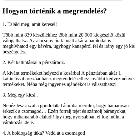
Hogyan történik a megrendelés?
1. Találd meg, amit keresel!
Több mint 839 készülékhez több mint 20 000 kiegészítő közül
válogathatsz. Az alacsony árak miatt akár a barátodat is
meghívhatod egy kávéra, úgyhogy kanapéról fel és irány egy jó kis
beszélgetés.
2. Két kattintással a pénztárhoz.
A kívánt termékeket helyezd a kosárba! A pénztárban akár 1
kattintással hozzáadhatsz megrendelésedhez további kedvezményes
termékeket. Néha még ingyenes ajándékot is választhatsz!
3. Még egy kicsi..
Nehéz lesz azzal a gondolattal álomba merülni, hogy hamarosan
érkezik a csomagod… Ezért forralj tejet és számolj bárányokat,
hogy mihamarabb elaludj! Így még gyorsabban el fog múlni a
várakozás ideje.
4. A boldogság titka? Vedd át a csomagot!