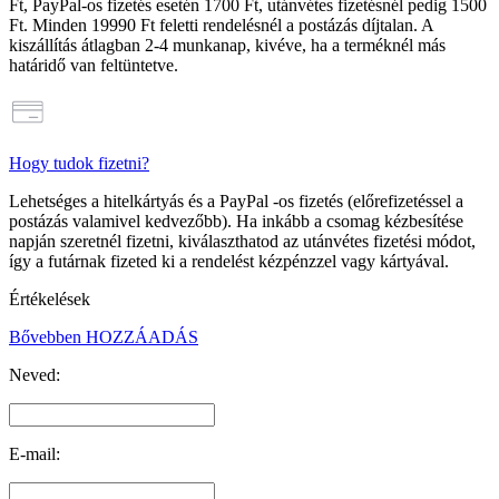
Ft
, PayPal-os fizetés esetén
1700 Ft
, utánvétes fizetésnél pedig
1500
Ft
. Minden
19990 Ft feletti rendelésnél a postázás díjtalan
. A
kiszállítás átlagban 2-4 munkanap, kivéve, ha a terméknél más
határidő van feltüntetve.
Hogy tudok fizetni?
Lehetséges a hitelkártyás és a PayPal -os fizetés (előrefizetéssel a
postázás valamivel kedvezőbb). Ha inkább a csomag kézbesítése
napján szeretnél fizetni, kiválaszthatod az utánvétes fizetési módot,
így a futárnak fizeted ki a rendelést kézpénzzel vagy kártyával.
Értékelések
Bővebben
HOZZÁADÁS
Neved:
E-mail: