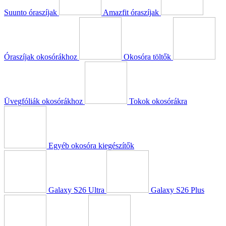
Suunto óraszíjak
Amazfit óraszíjak
Óraszíjak okosórákhoz
Okosóra töltők
Üvegfóliák okosórákhoz
Tokok okosórákra
Egyéb okosóra kiegészítők
Galaxy S26 Ultra
Galaxy S26 Plus