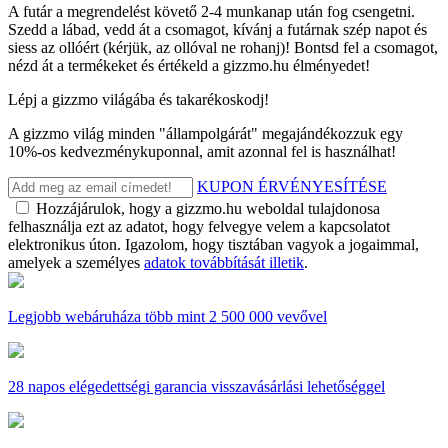
A futár a megrendelést követő 2-4 munkanap után fog csengetni.
Szedd a lábad, vedd át a csomagot, kívánj a futárnak szép napot és
siess az ollóért (kérjük, az ollóval ne rohanj)! Bontsd fel a csomagot,
nézd át a termékeket és értékeld a gizzmo.hu élményedet!
Lépj a gizzmo világába és takarékoskodj!
A gizzmo világ minden "állampolgárát" megajándékozzuk egy
10%-os kedvezménykuponnal, amit azonnal fel is használhat!
KUPON ÉRVÉNYESÍTÉSE
Hozzájárulok, hogy a gizzmo.hu weboldal tulajdonosa
felhasználja ezt az adatot, hogy felvegye velem a kapcsolatot
elektronikus úton. Igazolom, hogy tisztában vagyok a jogaimmal,
amelyek a személyes
adatok továbbítását illetik
.
Legjobb webáruháza
több mint 2 500 000 vevővel
28 napos
elégedettségi garancia visszavásárlási lehetőséggel