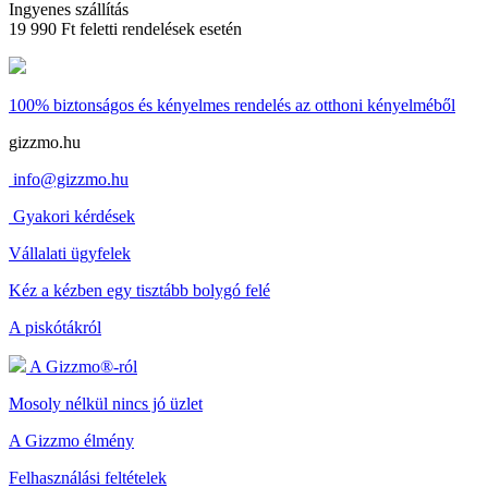
Ingyenes szállítás
19 990 Ft feletti rendelések esetén
100% biztonságos és kényelmes rendelés
az otthoni kényelméből
gizzmo.hu
info@gizzmo.hu
Gyakori kérdések
Vállalati ügyfelek
Kéz a kézben egy tisztább bolygó felé
A piskótákról
A Gizzmo®-ról
Mosoly nélkül nincs jó üzlet
A Gizzmo élmény
Felhasználási feltételek