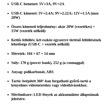
USB-C bemenet: 5V⎓3A, 9V⎓2A
USB-C kimenet: 5V⎓2.4A; 9V⎓2.22A; 12V⎓1.5A (max
20W)
Összes kimeneti teljesítmény: akár 20W (vezetékes) +
15W (vezeték nélküli)
Kettős feltöltés: két eszköz egyszerre történő feltöltésének
lehetősége (USB-C + vezeték nélküli)
Méretek: 104 × 67 × 14 mm
Súly: 170 g (power bank), 252 g (a csomaggal)
Anyag: polikarbonát, ABS
Tartó: beépített 360°-ban forgatható gyűrű-tartó a
kényelmes videónézéshez vagy videóhívásokhoz.
Mérőműszer: LED fények az akkumulátor állapotának
jelzésére.