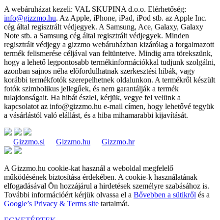
A webáruházat kezeli:
VAL SKUPINA d.o.o.
Elérhetőség:
info@gizzmo.hu
. Az Apple, iPhone, iPad, iPod stb. az Apple Inc.
cég által regisztrált védjegyek. A Samsung, Ace, Galaxy, Galaxy
Note stb. a Samsung cég által regisztrált védjegyek. Minden
regisztrált védjegy a gizzmo webáruházban kizárólag a forgalmazott
termék felismerése céljával van feltüntetve. Mindig arra törekszünk,
hogy a lehető legpontosabb termékinformációkkal tudjunk szolgálni,
azonban sajnos néha előfordulhatnak szerkesztési hibák, vagy
korábbi termékfotók szerepelhetnek oldalunkon. A termékről készült
fotók szimbolikus jellegűek, és nem garantálják a termék
tulajdonságait. Ha hibát észlel, kérjük, vegye fel velünk a
kapcsolatot az
info@gizzmo.hu
e-mail címen, hogy lehetővé tegyük
a vásárlástól való elállást, és a hiba mihamarabbi kijavítását.
Gizzmo.si
Gizzmo.hu
Gizzmo.hr
A Gizzmo.hu cookie-kat használ a weboldal megfelelő
működésének biztosítása érdekében. A cookie-k használatának
elfogadásával Ön hozzájárul a hirdetések személyre szabásához is.
További információért kérjük olvassa el a
Bővebben a sütikről
és a
Google’s Privacy & Terms site
tartalmát.