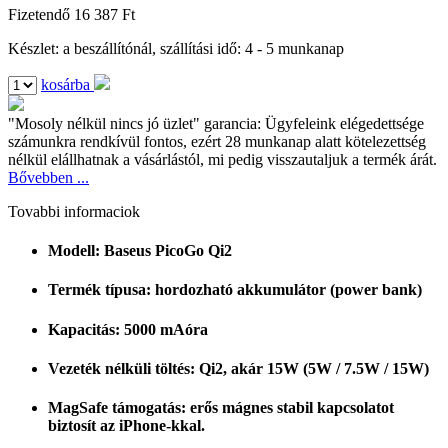
Fizetendő
16 387 Ft
Készlet: a beszállítónál, szállítási idő: 4 - 5 munkanap
kosárba
"Mosoly nélkül nincs jó üzlet" garancia:
Ügyfeleink elégedettsége
számunkra rendkívül fontos, ezért 28 munkanap alatt kötelezettség
nélkül elállhatnak a vásárlástól, mi pedig visszautaljuk a termék árát.
Bővebben ...
Tovabbi informaciok
Modell: Baseus PicoGo Qi2
Termék típusa: hordozható akkumulátor (power bank)
Kapacitás: 5000 mAóra
Vezeték nélküli töltés: Qi2, akár 15W (5W / 7.5W / 15W)
MagSafe támogatás: erős mágnes stabil kapcsolatot
biztosít az iPhone-kkal.