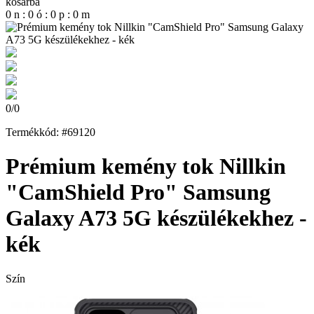
kosárba
0
n
:
0
ó
:
0
p
:
0
m
0
/
0
Termékkód: #69120
Prémium kemény tok Nillkin
"CamShield Pro" Samsung
Galaxy A73 5G készülékekhez -
kék
Szín