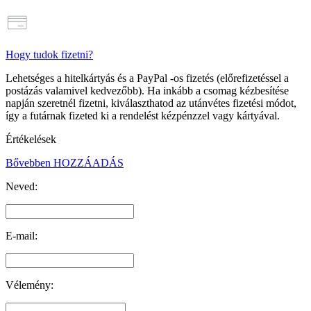
Hogy tudok fizetni?
Lehetséges a hitelkártyás és a PayPal -os fizetés (előrefizetéssel a
postázás valamivel kedvezőbb). Ha inkább a csomag kézbesítése
napján szeretnél fizetni, kiválaszthatod az utánvétes fizetési módot,
így a futárnak fizeted ki a rendelést kézpénzzel vagy kártyával.
Értékelések
Bővebben
HOZZÁADÁS
Neved:
E-mail:
Vélemény: