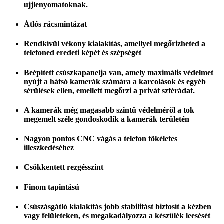
ujjlenyomatoknak.
Átlós rácsmintázat
Rendkívül vékony kialakítás, amellyel megőrizheted a
telefoned eredeti képét és szépségét
Beépített csúszkapanelja van, amely maximális védelmet
nyújt a hátsó kamerák számára a karcolások és egyéb
sérülések ellen, emellett megőrzi a privát szférádat.
A kamerák még magasabb szintű védelméről a tok
megemelt széle gondoskodik a kamerák területén
Nagyon pontos CNC vágás a telefon tökéletes
illeszkedéséhez
Csökkentett rezgésszint
Finom tapintású
Csúszásgátló kialakítás jobb stabilitást biztosít a kézben
vagy felületeken, és megakadályozza a készülék leesését