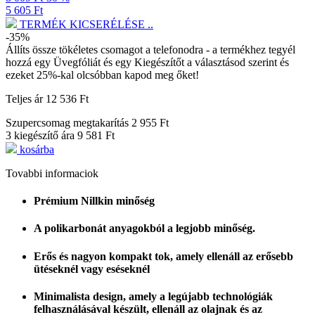
5 605 Ft
TERMÉK KICSERÉLÉSE ..
-35%
Állíts össze tökéletes csomagot a telefonodra - a termékhez tegyél
hozzá egy
Üvegfóliát
és egy
Kiegészítőt a választásod szerint
és
ezeket 25%-kal olcsóbban kapod meg őket!
Teljes ár
12 536 Ft
Szupercsomag megtakarítás
2 955 Ft
3 kiegészítő ára
9 581 Ft
kosárba
Tovabbi informaciok
Prémium Nillkin minőség
A polikarbonát anyagokból a legjobb minőség.
Erős és nagyon kompakt tok, amely ellenáll az erősebb
ütéseknél vagy eséseknél
Minimalista design, amely a legújabb technológiák
felhasználásával készült, ellenáll az olajnak és az