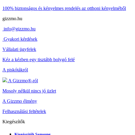
100% biztonságos és kényelmes rendelés
az otthoni kényelméből
gizzmo.hu
info@gizzmo.hu
Gyakori kérdések
Vállalati ügyfelek
Kéz a kézben egy tisztább bolygó felé
A piskótákról
A Gizzmo®-ról
Mosoly nélkül nincs jó üzlet
A Gizzmo élmény
Felhasználási feltételek
Kiegészítők
Kiegészítők Samsung