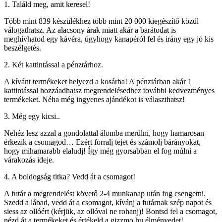
1. Találd meg, amit keresel!
Több mint 839 készülékhez több mint 20 000 kiegészítő közül
válogathatsz. Az alacsony árak miatt akár a barátodat is
meghívhatod egy kávéra, úgyhogy kanapéról fel és irány egy jó kis
beszélgetés.
2. Két kattintással a pénztárhoz.
A kívánt termékeket helyezd a kosárba! A pénztárban akár 1
kattintással hozzáadhatsz megrendelésedhez további kedvezményes
termékeket. Néha még ingyenes ajándékot is választhatsz!
3. Még egy kicsi..
Nehéz lesz azzal a gondolattal álomba merülni, hogy hamarosan
érkezik a csomagod… Ezért forralj tejet és számolj bárányokat,
hogy mihamarabb elaludj! Így még gyorsabban el fog múlni a
várakozás ideje.
4. A boldogság titka? Vedd át a csomagot!
A futár a megrendelést követő 2-4 munkanap után fog csengetni.
Szedd a lábad, vedd át a csomagot, kívánj a futárnak szép napot és
siess az ollóért (kérjük, az ollóval ne rohanj)! Bontsd fel a csomagot,
nézd át a termékeket és értékeld a gizzmo.hu élményedet!