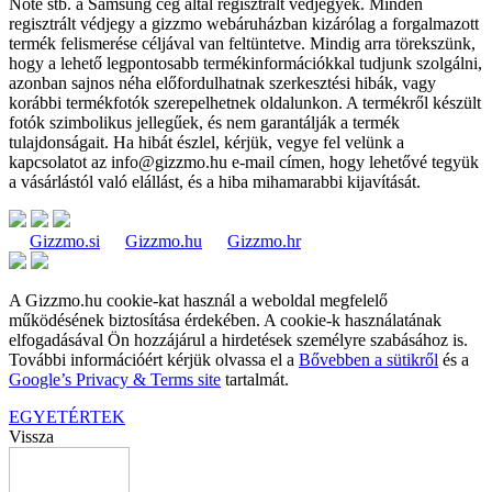
Note stb. a Samsung cég által regisztrált védjegyek. Minden
regisztrált védjegy a gizzmo webáruházban kizárólag a forgalmazott
termék felismerése céljával van feltüntetve. Mindig arra törekszünk,
hogy a lehető legpontosabb termékinformációkkal tudjunk szolgálni,
azonban sajnos néha előfordulhatnak szerkesztési hibák, vagy
korábbi termékfotók szerepelhetnek oldalunkon. A termékről készült
fotók szimbolikus jellegűek, és nem garantálják a termék
tulajdonságait. Ha hibát észlel, kérjük, vegye fel velünk a
kapcsolatot az
info@gizzmo.hu
e-mail címen, hogy lehetővé tegyük
a vásárlástól való elállást, és a hiba mihamarabbi kijavítását.
Gizzmo.si
Gizzmo.hu
Gizzmo.hr
A Gizzmo.hu cookie-kat használ a weboldal megfelelő
működésének biztosítása érdekében. A cookie-k használatának
elfogadásával Ön hozzájárul a hirdetések személyre szabásához is.
További információért kérjük olvassa el a
Bővebben a sütikről
és a
Google’s Privacy & Terms site
tartalmát.
EGYETÉRTEK
Vissza