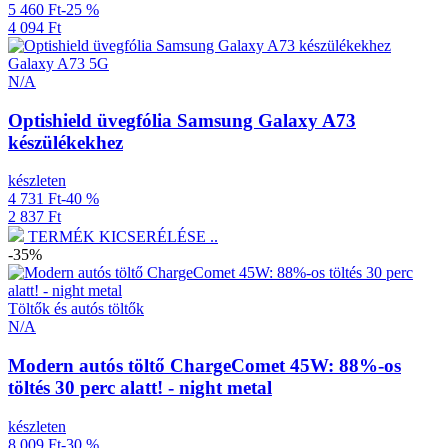
5 460 Ft
-25 %
4 094 Ft
Galaxy A73 5G
N/A
Optishield üvegfólia Samsung Galaxy A73
készülékekhez
készleten
4 731 Ft
-40 %
2 837 Ft
TERMÉK KICSERÉLÉSE ..
-35%
Töltők és autós töltők
N/A
Modern autós töltő ChargeComet 45W: 88%-os
töltés 30 perc alatt! - night metal
készleten
8 009 Ft
-30 %