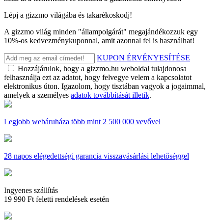
Lépj a gizzmo világába és takarékoskodj!
A gizzmo világ minden "állampolgárát" megajándékozzuk egy
10%-os kedvezménykuponnal, amit azonnal fel is használhat!
KUPON ÉRVÉNYESÍTÉSE
Hozzájárulok, hogy a gizzmo.hu weboldal tulajdonosa
felhasználja ezt az adatot, hogy felvegye velem a kapcsolatot
elektronikus úton. Igazolom, hogy tisztában vagyok a jogaimmal,
amelyek a személyes
adatok továbbítását illetik
.
Legjobb webáruháza
több mint 2 500 000 vevővel
28 napos
elégedettségi garancia visszavásárlási lehetőséggel
Ingyenes szállítás
19 990 Ft feletti rendelések esetén