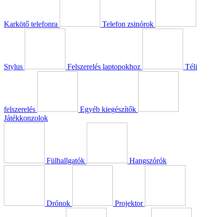
Karkötő telefonra
Telefon zsinórok
Stylus
Felszerelés laptopokhoz
Téli
felszerelés
Egyéb kiegészítők
Játékkonzolok
Fülhallgatók
Hangszórók
Drónok
Projektor