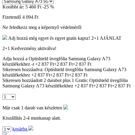
Korábbi ár:
5 460 Ft
-25 %
Fizetendő
4 094 Ft
Ne feledkezz meg a képernyő védelméről
Adj hozzá még egyet és egyet gratis kapsz!
2+1 AJÁNLAT
2+1 Kedvezmény aktiválva!
Adja hozzá a Optishield üvegfólia Samsung Galaxy A73
készülékekhez -t
+2 837 Ft
+2 837 Ft
+2 837 Ft
Sikeresen hozzáadva:
Optishield üvegfólia Samsung Galaxy A73
készülékekhez
+2 837 Ft
+2 837 Ft
+2 837 Ft
Sikeresen hozzáadott 2 darabot plus 1 Gratis:
Optishield üvegfólia
Samsung Galaxy A73 készülékekhez
+2 837 Ft
+2 837 Ft
+2 837 Ft
Már csak 1 darab van készleten
Kiszállítás 2-4 munkanap alatt.
kosárba