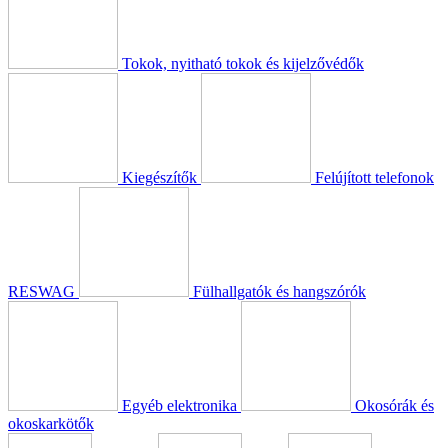
Tokok, nyitható tokok és kijelzővédők
Kiegészítők
Felújított telefonok
RESWAG
Fülhallgatók és hangszórók
Egyéb elektronika
Okosórák és
okoskarkötők