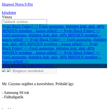
Huawei Nova 9 Pro
készleten
Vissza
Nyári Black Friday! >> Forró augusztus, jéghideg árak: akár -40%
MINDEN termékre – kupon nélkül! >>
Nyári Black Friday! >>
Forró augusztus, jéghideg árak: akár -40% MINDEN termékre –
kupon nélkül! >>
Nyári Black Friday! >> Forró augusztus, jéghideg
árak: akár -40% MINDEN termékre – kupon nélkül! >>
Nyári
Black Friday! >> Forró augusztus, jéghideg árak: akár -40%
MINDEN termékre – kupon nélkül! >>
Nyári Black Friday! >>
Forró augusztus, jéghideg árak: akár -40% MINDEN termékre –
kupon nélkül! >>
VÁLASZD KI A MODELLED!
Mr. Gizzmo segíthet a keresésben. Próbáld így:
- Samsung S8 tok
- Fülhallgatók