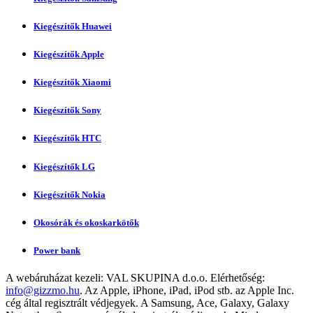
Kiegészítők Huawei
Kiegészítők Apple
Kiegészítők Xiaomi
Kiegészítők Sony
Kiegészítők HTC
Kiegészítők LG
Kiegészítők Nokia
Okosórák és okoskarkötők
Power bank
A webáruházat kezeli:
VAL SKUPINA d.o.o.
Elérhetőség:
info@gizzmo.hu
. Az Apple, iPhone, iPad, iPod stb. az Apple Inc.
cég által regisztrált védjegyek. A Samsung, Ace, Galaxy, Galaxy