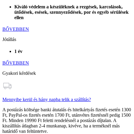
Kiváló védelem a készüléknek a rezgések, karcolások,
ütődések, esések, szennyeződések, por és egyéb sérülések
ellen
BŐVEBBEN
Jótállás
1 év
BŐVEBBEN
Gyakori kérdések
Mennyibe kerül és hány napba telik a szállítás?
A postázás költsége banki átutalás és hitelkártyás fizetés esetén
1300
Ft
, PayPal-os fizetés esetén
1700 Ft
, utánvétes fizetésnél pedig
1500
Ft
. Minden
19990 Ft feletti rendelésnél a postázás díjtalan
. A
kiszállítás átlagban 2-4 munkanap, kivéve, ha a terméknél más
határidő van feltüntetve.