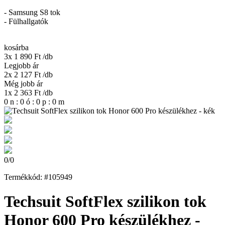
- Samsung S8 tok
- Fülhallgatók
kosárba
3x 1 890 Ft
/db
Legjobb ár
2x 2 127 Ft
/db
Még jobb ár
1x 2 363 Ft
/db
0
n
:
0
ó
:
0
p
:
0
m
0
/
0
Termékkód: #105949
Techsuit SoftFlex szilikon tok
Honor 600 Pro készülékhez -