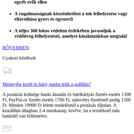
egyéb erők ellen
A rugalmasságnak köszönhetően a tok felhelyezése vagy
eltávolítása gyors és egyszerű
A teljes 360 fokos védelem érdekében javasoljuk a
védőüveg felhelyezését, amelyet kínálatunkban megtalál
BŐVEBBEN
Gyakori kérdések
Mennyibe kerül és hány napba telik a szállítás?
A postázás költsége banki átutalás és hitelkártyás fizetés esetén
1300
Ft
, PayPal-os fizetés esetén
1700 Ft
, utánvétes fizetésnél pedig
1500
Ft
. Minden
19990 Ft feletti rendelésnél a postázás díjtalan
. A
kiszállítás átlagban 2-4 munkanap, kivéve, ha a terméknél más
határidő van feltüntetve.