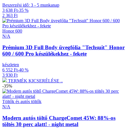
Beszerzési idő: 3 - 5 munkanap
3 638 Ft
-35 %
2 363 Ft
Honor 600
N/A
Prémium 3D Full Body üvegfólia "Techsuit" Honor
600 / 600 Pro készülékekhez - fekete
készleten
6 552 Ft
-40 %
3 930 Ft
TERMÉK KICSERÉLÉSE ..
-35%
Töltők és autós töltők
N/A
Modern autós töltő ChargeComet 45W: 88%-os
töltés 30 perc alatt! - night metal