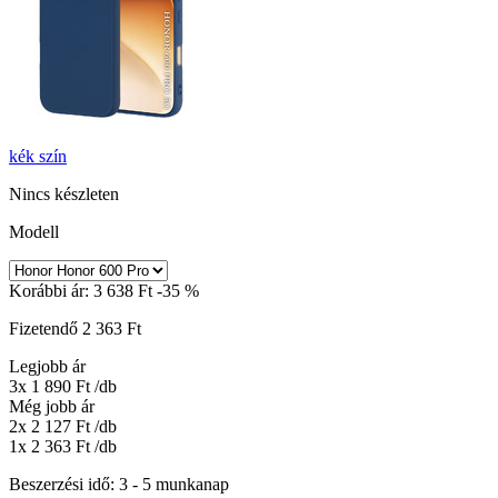
kék
szín
Nincs készleten
Modell
Korábbi ár:
3 638 Ft
-35 %
Fizetendő
2 363 Ft
Legjobb ár
3x 1 890 Ft
/db
Még jobb ár
2x 2 127 Ft
/db
1x 2 363 Ft
/db
Beszerzési idő: 3 - 5 munkanap