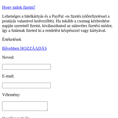
Hogy tudok fizetni?
Lehetséges a hitelkártyás és a PayPal -os fizetés (előrefizetéssel a
postázás valamivel kedvezőbb). Ha inkább a csomag kézbesítése
napján szeretnél fizetni, kiválaszthatod az utánvétes fizetési módot,
így a futárnak fizeted ki a rendelést kézpénzzel vagy kártyával.
Értékelések
Bővebben
HOZZÁADÁS
Neved:
E-mail:
Vélemény: