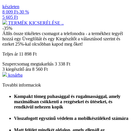
készleten
8 009 Ft
-30 %
5 605 Ft
TERMÉK KICSERÉLÉSE ..
-35%
Állíts össze tökéletes csomagot a telefonodra - a termékhez tegyél
hozzá egy
Üvegfóliát
és egy
Kiegészítőt a választásod szerint
és
ezeket 25%-kal olcsóbban kapod meg őket!
Teljes ár
11 898 Ft
Szupercsomag megtakarítás
3 338 Ft
3 kiegészítő ára
8 560 Ft
kosárba
Tovabbi informaciok
Kompakt tömeg puhasággal és rugalmassággal, amely
maximálisan csökkenti a rezgéseket és ütéseket, és
rendkívül nehezen kopik
Visszafogott egyszínű védelem a mobilkészüléked számára
Matt felület mindkét oldalon, amely ellenáll az