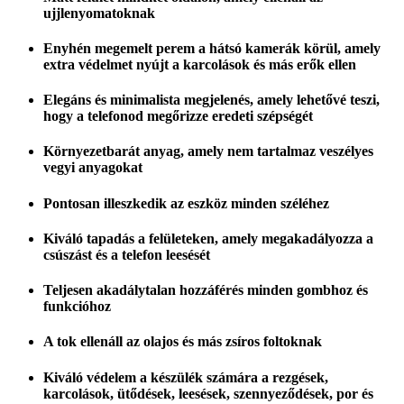
ujjlenyomatoknak
Enyhén megemelt perem a hátsó kamerák körül, amely
extra védelmet nyújt a karcolások és más erők ellen
Elegáns és minimalista megjelenés, amely lehetővé teszi,
hogy a telefonod megőrizze eredeti szépségét
Környezetbarát anyag, amely nem tartalmaz veszélyes
vegyi anyagokat
Pontosan illeszkedik az eszköz minden széléhez
Kiváló tapadás a felületeken, amely megakadályozza a
csúszást és a telefon leesését
Teljesen akadálytalan hozzáférés minden gombhoz és
funkcióhoz
A tok ellenáll az olajos és más zsíros foltoknak
Kiváló védelem a készülék számára a rezgések,
karcolások, ütődések, leesések, szennyeződések, por és