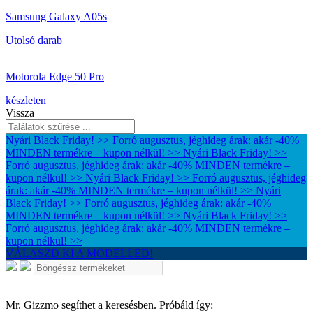
Samsung Galaxy A05s
Utolsó darab
Motorola Edge 50 Pro
készleten
Vissza
Nyári Black Friday! >> Forró augusztus, jéghideg árak: akár -40%
MINDEN termékre – kupon nélkül! >>
Nyári Black Friday! >>
Forró augusztus, jéghideg árak: akár -40% MINDEN termékre –
kupon nélkül! >>
Nyári Black Friday! >> Forró augusztus, jéghideg
árak: akár -40% MINDEN termékre – kupon nélkül! >>
Nyári
Black Friday! >> Forró augusztus, jéghideg árak: akár -40%
MINDEN termékre – kupon nélkül! >>
Nyári Black Friday! >>
Forró augusztus, jéghideg árak: akár -40% MINDEN termékre –
kupon nélkül! >>
VÁLASZD KI A MODELLED!
Mr. Gizzmo segíthet a keresésben. Próbáld így: