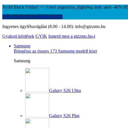
Nyári Black Friday! >> Forró augusztus, jéghideg árak: akár -40%
VÁLASZD KI A MODELLED!
Ingyenes ügyfélszolgálat (8.00 - 14.00):
info@gizzmo.hu
Gyakori kérdések
GYIK
Ismerd meg a gizzmo.hu-t
Samsung
Böngéssz az összes 173 Samsung modell közt
Samsung
Galaxy S26 Ultra
Galaxy S26 Plus