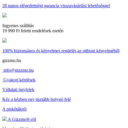
28 napos
elégedettségi garancia visszavásárlási lehetőséggel
Ingyenes szállítás
19 990 Ft feletti rendelések esetén
100% biztonságos és kényelmes rendelés
az otthoni kényelméből
gizzmo.hu
info@gizzmo.hu
Gyakori kérdések
Vállalati ügyfelek
Kéz a kézben egy tisztább bolygó felé
A piskótákról
A Gizzmo®-ról