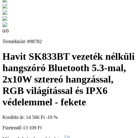
0
/
0
Termékkód: #98782
Havit SK833BT vezeték nélküli
hangszóró Bluetooth 5.3-mal,
2x10W sztereó hangzással,
RGB világítással és IPX6
védelemmel - fekete
Korábbi ár:
14 566 Ft
-10 %
Fizetendő
13 109 Ft