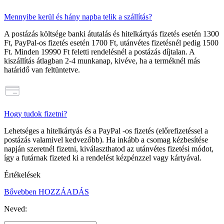
Mennyibe kerül és hány napba telik a szállítás?
A postázás költsége banki átutalás és hitelkártyás fizetés esetén
1300
Ft
, PayPal-os fizetés esetén
1700 Ft
, utánvétes fizetésnél pedig
1500
Ft
. Minden
19990 Ft feletti rendelésnél a postázás díjtalan
. A
kiszállítás átlagban 2-4 munkanap, kivéve, ha a terméknél más
határidő van feltüntetve.
Hogy tudok fizetni?
Lehetséges a hitelkártyás és a PayPal -os fizetés (előrefizetéssel a
postázás valamivel kedvezőbb). Ha inkább a csomag kézbesítése
napján szeretnél fizetni, kiválaszthatod az utánvétes fizetési módot,
így a futárnak fizeted ki a rendelést kézpénzzel vagy kártyával.
Értékelések
Bővebben
HOZZÁADÁS
Neved: