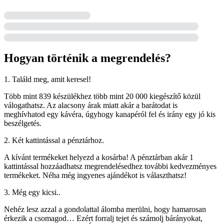
Hogyan történik a megrendelés?
1. Találd meg, amit keresel!
Több mint 839 készülékhez több mint 20 000 kiegészítő közül
válogathatsz. Az alacsony árak miatt akár a barátodat is
meghívhatod egy kávéra, úgyhogy kanapéról fel és irány egy jó kis
beszélgetés.
2. Két kattintással a pénztárhoz.
A kívánt termékeket helyezd a kosárba! A pénztárban akár 1
kattintással hozzáadhatsz megrendelésedhez további kedvezményes
termékeket. Néha még ingyenes ajándékot is választhatsz!
3. Még egy kicsi..
Nehéz lesz azzal a gondolattal álomba merülni, hogy hamarosan
érkezik a csomagod… Ezért forralj tejet és számolj bárányokat,