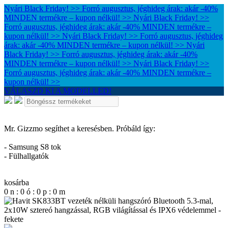
Nyári Black Friday! >> Forró augusztus, jéghideg árak: akár -40%
MINDEN termékre – kupon nélkül! >>
Nyári Black Friday! >>
Forró augusztus, jéghideg árak: akár -40% MINDEN termékre –
kupon nélkül! >>
Nyári Black Friday! >> Forró augusztus, jéghideg
árak: akár -40% MINDEN termékre – kupon nélkül! >>
Nyári
Black Friday! >> Forró augusztus, jéghideg árak: akár -40%
MINDEN termékre – kupon nélkül! >>
Nyári Black Friday! >>
Forró augusztus, jéghideg árak: akár -40% MINDEN termékre –
kupon nélkül! >>
VÁLASZD KI A MODELLED!
Mr. Gizzmo segíthet a keresésben. Próbáld így:
- Samsung S8 tok
- Fülhallgatók
kosárba
0
n
:
0
ó
:
0
p
:
0
m