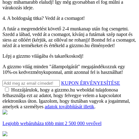
hogy mihamarabb elaludj! Így még gyorsabban el fog múlni a
várakozás ideje.
4. A boldogság titka? Vedd át a csomagot!
A futár a megrendelést követő 2-4 munkanap után fog csengetni.
Szedd a lábad, vedd át a csomagot, kívánj a futárnak szép napot és
siess az ollóért (kérjük, az ollóval ne rohanj)! Bontsd fel a csomagot,
nézd át a termékeket és értékeld a gizzmo.hu élményedet!
Lépj a gizzmo világába és takarékoskodj!
A gizzmo világ minden "állampolgárát" megajándékozzuk egy
10%-os kedvezménykuponnal, amit azonnal fel is használhat!
KUPON ÉRVÉNYESÍTÉSE
Hozzájárulok, hogy a gizzmo.hu weboldal tulajdonosa
felhasználja ezt az adatot, hogy felvegye velem a kapcsolatot
elektronikus úton. Igazolom, hogy tisztában vagyok a jogaimmal,
amelyek a személyes
adatok továbbítását illetik
.
Legjobb webáruháza
több mint 2 500 000 vevővel