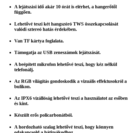
A lejátszási idő akár 10 órát is elérhet, a hangerőtől
függően.
Lehetővé teszi két hangszóró TWS összekapcsolását
valódi sztereó hatás érdekében.
Van TF kártya foglalata.
Támogatja az USB zeneszámok lejátszását.
A beépített mikrofon lehetővé teszi, hogy kéz nélkül
telefonálj.
Az RGB világítás gondoskodik a vizuális effektusokról a
bulikon.
Az IPX6 vízállóság lehetővé teszi a használatot az esőben
és kint.
Készült erős policarbonátból.
A hordozható szalag lehetővé teszi, hogy könnyen
odakapcsold a hátizsákodhoz.