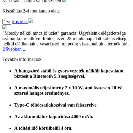
Már csak 1 darab van készleten
Kiszállítás 2-4 munkanap alatt.
kosárba
"Mosoly nélkül nincs jó üzlet" garancia:
Ügyfeleink elégedettsége
számunkra rendkívül fontos, ezért 28 munkanap alatt kötelezettség
nélkül elállhatnak a vásárlástól, mi pedig visszautaljuk a termék árát.
Bővebben ...
Tovabbi informaciok
A hangszóró stabil és gyors vezeték nélküli kapcsolatot
biztosít a Bluetooth 5.3 segítségével.
A maximális teljesítmény 2 x 10 W, ami összesen 20 W
sztereó hangot eredményez.
Type-C töltőcsatlakozóval van felszerelve.
Az akkumulátor kapacitása 4000 mAh.
A töltési idő körülbelül 4 óra.