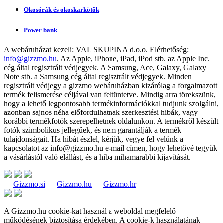
Okosórák és okoskarkötők
Power bank
A webáruházat kezeli:
VAL SKUPINA d.o.o.
Elérhetőség:
info@gizzmo.hu
. Az Apple, iPhone, iPad, iPod stb. az Apple Inc.
cég által regisztrált védjegyek. A Samsung, Ace, Galaxy, Galaxy
Note stb. a Samsung cég által regisztrált védjegyek. Minden
regisztrált védjegy a gizzmo webáruházban kizárólag a forgalmazott
termék felismerése céljával van feltüntetve. Mindig arra törekszünk,
hogy a lehető legpontosabb termékinformációkkal tudjunk szolgálni,
azonban sajnos néha előfordulhatnak szerkesztési hibák, vagy
korábbi termékfotók szerepelhetnek oldalunkon. A termékről készült
fotók szimbolikus jellegűek, és nem garantálják a termék
tulajdonságait. Ha hibát észlel, kérjük, vegye fel velünk a
kapcsolatot az
info@gizzmo.hu
e-mail címen, hogy lehetővé tegyük
a vásárlástól való elállást, és a hiba mihamarabbi kijavítását.
Gizzmo.si
Gizzmo.hu
Gizzmo.hr
A Gizzmo.hu cookie-kat használ a weboldal megfelelő
működésének biztosítása érdekében. A cookie-k használatának