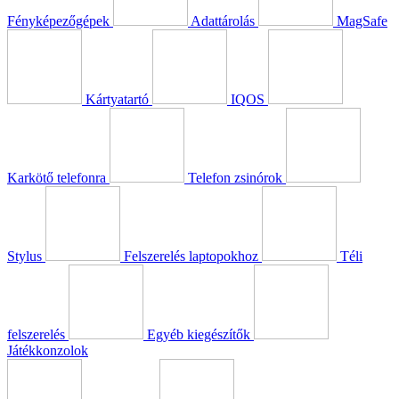
Fényképezőgépek
Adattárolás
MagSafe
Kártyatartó
IQOS
Karkötő telefonra
Telefon zsinórok
Stylus
Felszerelés laptopokhoz
Téli
felszerelés
Egyéb kiegészítők
Játékkonzolok