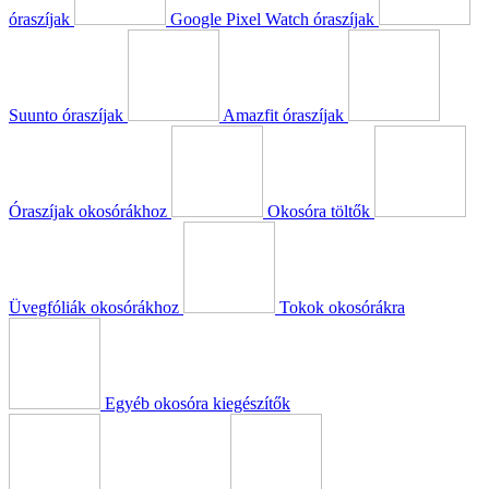
óraszíjak
Google Pixel Watch óraszíjak
Suunto óraszíjak
Amazfit óraszíjak
Óraszíjak okosórákhoz
Okosóra töltők
Üvegfóliák okosórákhoz
Tokok okosórákra
Egyéb okosóra kiegészítők