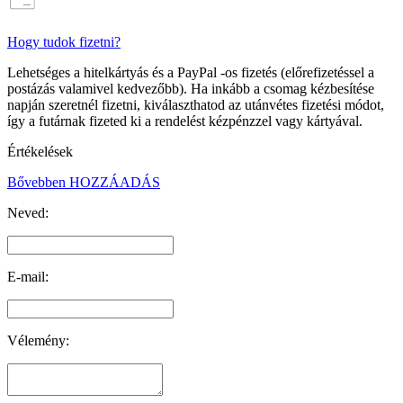
Hogy tudok fizetni?
Lehetséges a hitelkártyás és a PayPal -os fizetés (előrefizetéssel a
postázás valamivel kedvezőbb). Ha inkább a csomag kézbesítése
napján szeretnél fizetni, kiválaszthatod az utánvétes fizetési módot,
így a futárnak fizeted ki a rendelést kézpénzzel vagy kártyával.
Értékelések
Bővebben
HOZZÁADÁS
Neved:
E-mail:
Vélemény: