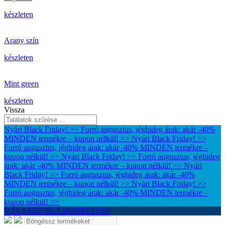
készleten
Arany szín
készleten
Mint green
készleten
Vissza
Nyári Black Friday! >> Forró augusztus, jéghideg árak: akár -40%
MINDEN termékre – kupon nélkül! >>
Nyári Black Friday! >>
Forró augusztus, jéghideg árak: akár -40% MINDEN termékre –
kupon nélkül! >>
Nyári Black Friday! >> Forró augusztus, jéghideg
árak: akár -40% MINDEN termékre – kupon nélkül! >>
Nyári
Black Friday! >> Forró augusztus, jéghideg árak: akár -40%
MINDEN termékre – kupon nélkül! >>
Nyári Black Friday! >>
Forró augusztus, jéghideg árak: akár -40% MINDEN termékre –
kupon nélkül! >>
VÁLASZD KI A MODELLED!