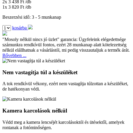
2x 3 438 Ft
/db
1x 3 820 Ft
/db
Beszerzési idő: 3 - 5 munkanap
kosárba
"Mosoly nélkül nincs jó üzlet" garancia:
Ügyfeleink elégedettsége
számunkra rendkívül fontos, ezért 28 munkanap alatt kötelezettség
nélkül elállhatnak a vásárlástól, mi pedig visszautaljuk a termék árát.
Bővebben ...
Nem vastagítja túl a készüléket
A tok rendkívül vékony, ezért nem vastagítja túlzottan a készüléket,
de hatékonyan védi.
Kamera karcolások nélkül
Védd meg a kamera lencséjét karcolásoktól és ütésektől, amelyek
rontanak a fotóminőségen.