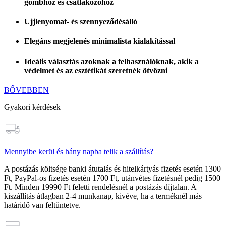
gombhoz és csatlakozóhoz
Ujjlenyomat- és szennyeződésálló
Elegáns megjelenés minimalista kialakítással
Ideális választás azoknak a felhasználóknak, akik a
védelmet és az esztétikát szeretnék ötvözni
BŐVEBBEN
Gyakori kérdések
Mennyibe kerül és hány napba telik a szállítás?
A postázás költsége banki átutalás és hitelkártyás fizetés esetén
1300
Ft
, PayPal-os fizetés esetén
1700 Ft
, utánvétes fizetésnél pedig
1500
Ft
. Minden
19990 Ft feletti rendelésnél a postázás díjtalan
. A
kiszállítás átlagban 2-4 munkanap, kivéve, ha a terméknél más
határidő van feltüntetve.