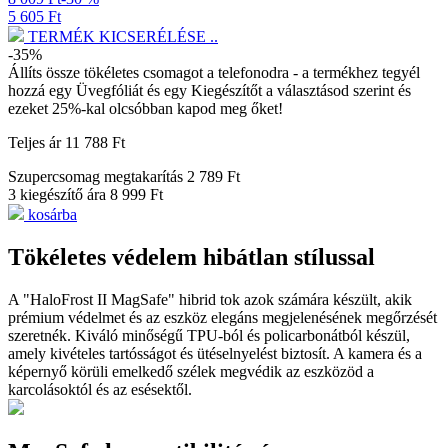
5 605 Ft
TERMÉK KICSERÉLÉSE ..
-35%
Állíts össze tökéletes csomagot a telefonodra - a termékhez tegyél
hozzá egy
Üvegfóliát
és egy
Kiegészítőt a választásod szerint
és
ezeket 25%-kal olcsóbban kapod meg őket!
Teljes ár
11 788 Ft
Szupercsomag megtakarítás
2 789 Ft
3 kiegészítő ára
8 999 Ft
kosárba
Tökéletes védelem hibátlan stílussal
A "HaloFrost II MagSafe" hibrid tok azok számára készült, akik
prémium védelmet és az eszköz elegáns megjelenésének megőrzését
szeretnék. Kiváló minőségű TPU-ból és policarbonátból készül,
amely kivételes tartósságot és ütéselnyelést biztosít. A kamera és a
képernyő körüli emelkedő szélek megvédik az eszközöd a
karcolásoktól és az esésektől.