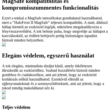
MagSafe kompatibilitás és
kompromisszummentes funkcionalitás
Ezzel a tokkal a MagSafe tartozékokat gondtalanul használhatod,
mert a "HaloFrost II MagSafe" teljesen kompatibilis. A matt, átlátszó
hátlap kiemeli az eszközöd logóját, miközben megakadályozza a
fényvisszaverődést. A tok belseje puha, hogy megvédje az hátlapot a
karcolásoktól, az érdített befejezés pedig biztonságos tapadást
biztosít minden helyzetben.
Elegáns védelem, egyszerű használat
A tok elegáns, minimalista dizájnt kínál, amely tökéletesen
illeszkedik az eszközödhez. Szabad hozzáférést biztosít minden
gombhoz és csatlakozóhoz, ami azt jelenti, hogy az eszközöd
korlátozás nélkül használhatod. Ezenkívül ellenáll az
ujjlenyomatoknak és a szennyeződéseknek, ami azt jelenti, hogy a
tokod mindig makulátlanul néz ki.
Teljes védelem