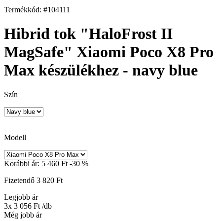
Termékkód: #104111
Hibrid tok "HaloFrost II
MagSafe" Xiaomi Poco X8 Pro
Max készülékhez - navy blue
Szín
Modell
Korábbi ár:
5 460 Ft
-30 %
Fizetendő
3 820 Ft
Legjobb ár
3x 3 056 Ft
/db
Még jobb ár