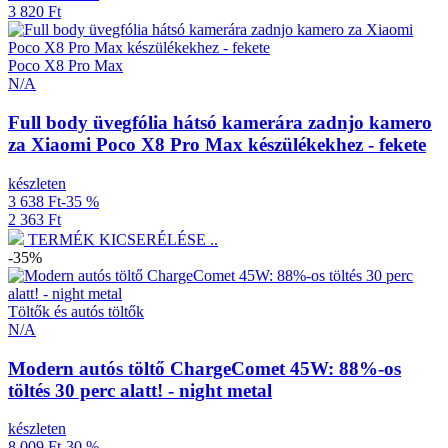
3 820 Ft
Poco X8 Pro Max
N/A
Full body üvegfólia hátsó kamerára zadnjo kamero
za Xiaomi Poco X8 Pro Max készülékekhez - fekete
készleten
3 638 Ft
-35 %
2 363 Ft
TERMÉK KICSERÉLÉSE ..
-35%
Töltők és autós töltők
N/A
Modern autós töltő ChargeComet 45W: 88%-os
töltés 30 perc alatt! - night metal
készleten
8 009 Ft
-30 %