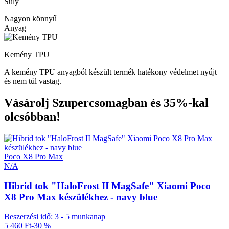
Súly
Nagyon könnyű
Anyag
Kemény TPU
A kemény TPU anyagból készült termék hatékony védelmet nyújt
és nem túl vastag.
Vásárolj Szupercsomagban és 35%-kal
olcsóbban!
Poco X8 Pro Max
N/A
Hibrid tok "HaloFrost II MagSafe" Xiaomi Poco
X8 Pro Max készülékhez - navy blue
Beszerzési idő: 3 - 5 munkanap
5 460 Ft
-30 %