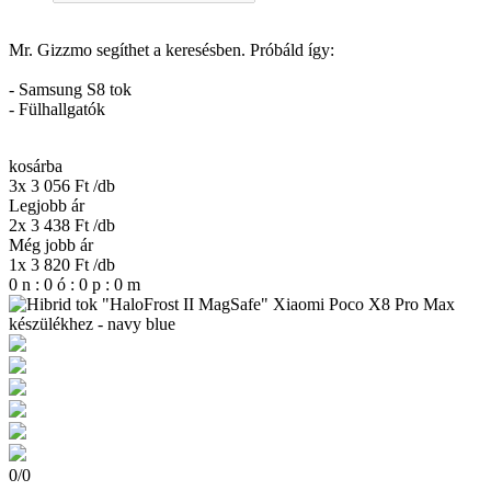
Mr. Gizzmo segíthet a keresésben. Próbáld így:
- Samsung S8 tok
- Fülhallgatók
kosárba
3x 3 056 Ft
/db
Legjobb ár
2x 3 438 Ft
/db
Még jobb ár
1x 3 820 Ft
/db
0
n
:
0
ó
:
0
p
:
0
m
0
/
0