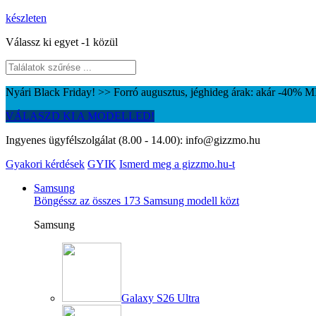
készleten
Válassz ki egyet -1 közül
Nyári Black Friday! >> Forró augusztus, jéghideg árak: akár -40%
VÁLASZD KI A MODELLED!
Ingyenes ügyfélszolgálat (8.00 - 14.00):
info@gizzmo.hu
Gyakori kérdések
GYIK
Ismerd meg a gizzmo.hu-t
Samsung
Böngéssz az összes 173 Samsung modell közt
Samsung
Galaxy S26 Ultra