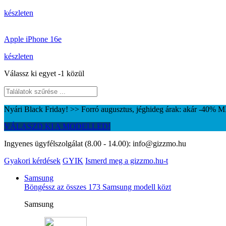
készleten
Apple iPhone 16e
készleten
Válassz ki egyet -1 közül
Nyári Black Friday! >> Forró augusztus, jéghideg árak: akár -40%
VÁLASZD KI A MODELLED!
Ingyenes ügyfélszolgálat (8.00 - 14.00):
info@gizzmo.hu
Gyakori kérdések
GYIK
Ismerd meg a gizzmo.hu-t
Samsung
Böngéssz az összes 173 Samsung modell közt
Samsung