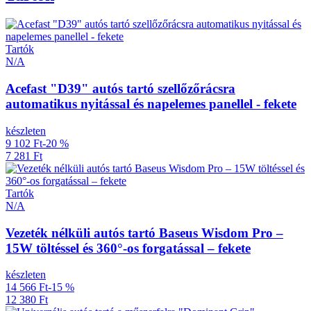
Tartók
N/A
Acefast "D39" autós tartó szellőzőrácsra
automatikus nyitással és napelemes panellel - fekete
készleten
9 102 Ft
-20 %
7 281 Ft
Tartók
N/A
Vezeték nélküli autós tartó Baseus Wisdom Pro –
15W töltéssel és 360°-os forgatással – fekete
készleten
14 566 Ft
-15 %
12 380 Ft