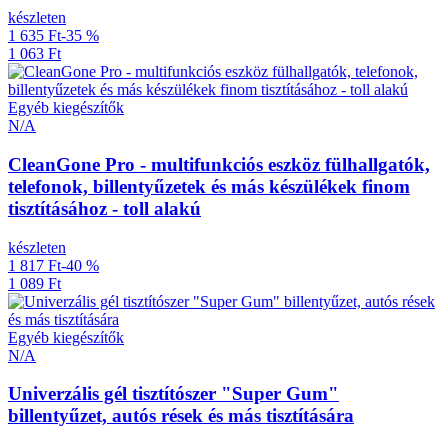
készleten
1 635 Ft
-35 %
1 063 Ft
Egyéb kiegészítők
N/A
CleanGone Pro - multifunkciós eszköz fülhallgatók,
telefonok, billentyűzetek és más készülékek finom
tisztításához - toll alakú
készleten
1 817 Ft
-40 %
1 089 Ft
Egyéb kiegészítők
N/A
Univerzális gél tisztítószer "Super Gum"
billentyűzet, autós rések és más tisztítására