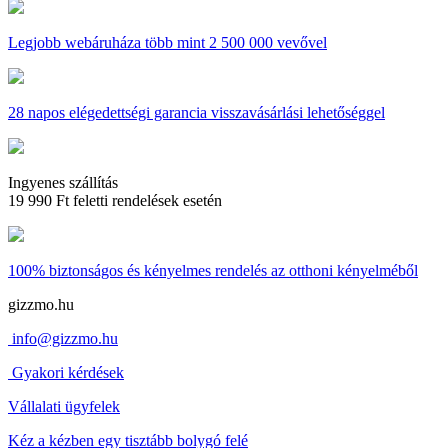
Legjobb webáruháza
több mint 2 500 000 vevővel
28 napos
elégedettségi garancia visszavásárlási lehetőséggel
Ingyenes szállítás
19 990 Ft feletti rendelések esetén
100% biztonságos és kényelmes rendelés
az otthoni kényelméből
gizzmo.hu
info@gizzmo.hu
Gyakori kérdések
Vállalati ügyfelek
Kéz a kézben egy tisztább bolygó felé