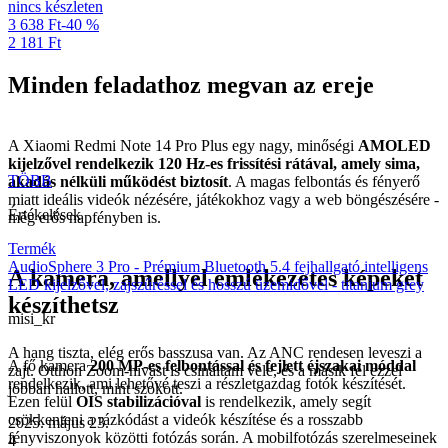
nincs készleten
3 638 Ft
-40 %
2 181 Ft
Minden feladathoz megvan az ereje
A Xiaomi Redmi Note 14 Pro Plus egy nagy, minőségi
AMOLED
kijelzővel rendelkezik 120 Hz-es frissítési rátával, amely sima,
TÖBB
akadás nélküli működést biztosít
. A magas felbontás és fényerő
miatt ideális videók nézésére, játékokhoz vagy a web böngészésére -
Értékelések
még erős napfényben is.
Termék
AudioSphere 3 Pro - Prémium Bluetooth 5.4 fejhallgató intelligens
A kamera, amellyel emlékezetes képeket
LED kijelzővel, zajszűréssel és hosszú üzemidővel - titanium grey
készíthetsz
misi_kr
A hang tiszta, elég erős basszusa van. Az ANC rendesen leveszi a
A fő kamera
200 MP-es felbontással és fejlett éjszakai móddal
zajt. Otthon Zoom-hívást is csináltam vele, és a másik fél ezzel
rendelkezik, ami lehetővé teszi a részletgazdag fotók készítését.
jobban hallott, mint szokott.
Ezen felül
OIS stabilizációval
is rendelkezik, amely segít
csökkenteni a rázkódást a videók készítése és a rosszabb
2025. május 23.
fényviszonyok közötti fotózás során. A mobilfotózás szerelmeseinek
4