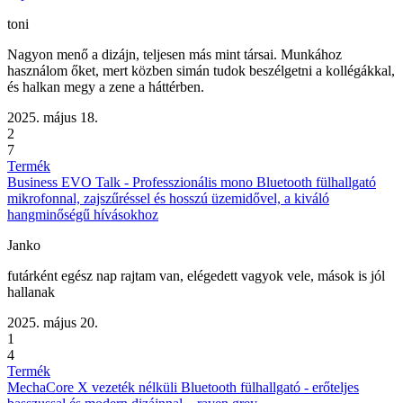
toni
Nagyon menő a dizájn, teljesen más mint társai. Munkához
használom őket, mert közben simán tudok beszélgetni a kollégákkal,
és halkan megy a zene a háttérben.
2025. május 18.
2
7
Termék
Business EVO Talk - Professzionális mono Bluetooth fülhallgató
mikrofonnal, zajszűréssel és hosszú üzemidővel, a kiváló
hangminőségű hívásokhoz
Janko
futárként egész nap rajtam van, elégedett vagyok vele, mások is jól
hallanak
2025. május 20.
1
4
Termék
MechaCore X vezeték nélküli Bluetooth fülhallgató - erőteljes