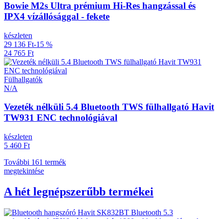
Bowie M2s Ultra prémium Hi-Res hangzással és
IPX4 vízállósággal - fekete
készleten
29 136 Ft
-15 %
24 765 Ft
Fülhallgatók
N/A
Vezeték nélküli 5.4 Bluetooth TWS fülhallgató Havit
TW931 ENC technológiával
készleten
5 460 Ft
További 161 termék
megtekintése
A hét legnépszerűbb termékei