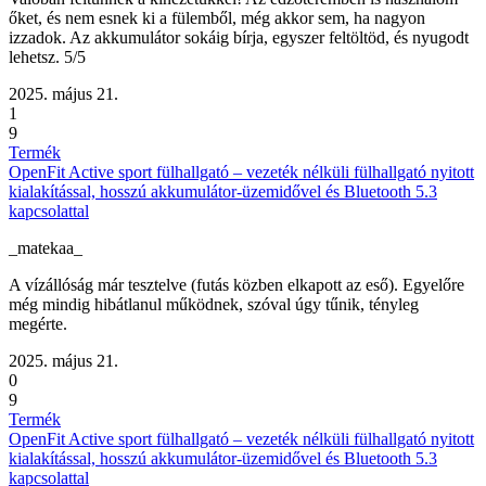
őket, és nem esnek ki a fülemből, még akkor sem, ha nagyon
izzadok. Az akkumulátor sokáig bírja, egyszer feltöltöd, és nyugodt
lehetsz. 5/5
2025. május 21.
1
9
Termék
OpenFit Active sport fülhallgató – vezeték nélküli fülhallgató nyitott
kialakítással, hosszú akkumulátor-üzemidővel és Bluetooth 5.3
kapcsolattal
_matekaa_
A vízállóság már tesztelve (futás közben elkapott az eső). Egyelőre
még mindig hibátlanul működnek, szóval úgy tűnik, tényleg
megérte.
2025. május 21.
0
9
Termék
OpenFit Active sport fülhallgató – vezeték nélküli fülhallgató nyitott
kialakítással, hosszú akkumulátor-üzemidővel és Bluetooth 5.3
kapcsolattal