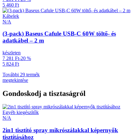
5 460 Ft
Kábelek
N/A
(3-pack) Baseus Cafule USB-C 60W töltő- és
adatkábel – 2 m
készleten
7 281 Ft
-20 %
5 824 Ft
További 29 termék
megtekintése
Gondoskodj a tisztaságról
Egyéb kiegészítők
N/A
2in1 tisztító spray mikrószálakkal képernyők
tisztításához