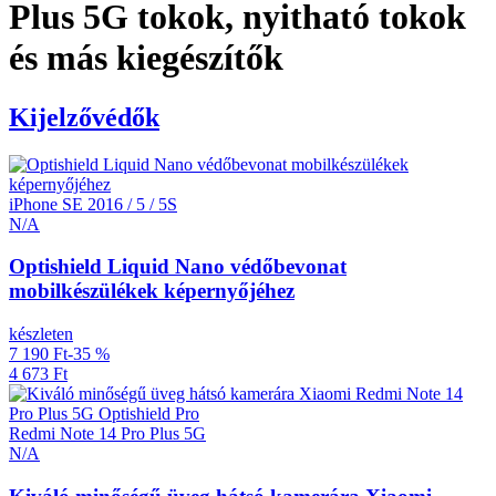
Plus 5G tokok, nyitható tokok
és más kiegészítők
Kijelzővédők
iPhone SE 2016 / 5 / 5S
N/A
Optishield Liquid Nano védőbevonat
mobilkészülékek képernyőjéhez
készleten
7 190 Ft
-35 %
4 673 Ft
Redmi Note 14 Pro Plus 5G
N/A