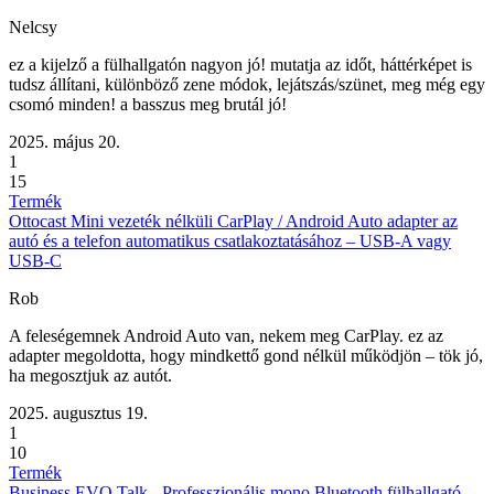
Nelcsy
ez a kijelző a fülhallgatón nagyon jó! mutatja az időt, háttérképet is
tudsz állítani, különböző zene módok, lejátszás/szünet, meg még egy
csomó minden! a basszus meg brutál jó!
2025. május 20.
1
15
Termék
Ottocast Mini vezeték nélküli CarPlay / Android Auto adapter az
autó és a telefon automatikus csatlakoztatásához – USB-A vagy
USB-C
Rob
A feleségemnek Android Auto van, nekem meg CarPlay. ez az
adapter megoldotta, hogy mindkettő gond nélkül működjön – tök jó,
ha megosztjuk az autót.
2025. augusztus 19.
1
10
Termék
Business EVO Talk - Professzionális mono Bluetooth fülhallgató