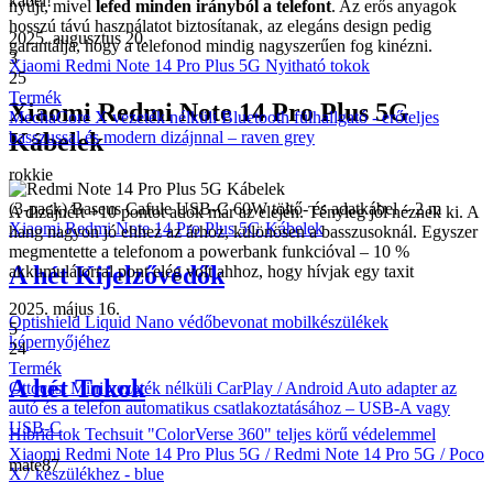
kábel!
nyújt, mivel
lefed minden irányból a telefont
. Az erős anyagok
hosszú távú használatot biztosítanak, az elegáns design pedig
2025. augusztus 20.
garantálja, hogy a telefonod mindig nagyszerűen fog kinézni.
3
Xiaomi Redmi Note 14 Pro Plus 5G Nyitható tokok
25
Termék
Xiaomi Redmi Note 14 Pro Plus 5G
MechaCore X vezeték nélküli Bluetooth fülhallgató - erőteljes
Kábelek
basszussal és modern dizájnnal – raven grey
rokkie
(3-pack) Baseus Cafule USB-C 60W töltő- és adatkábel – 2 m
A dizájnért +10 pontot adok már az elején. Tényleg jól néznek ki. A
Xiaomi Redmi Note 14 Pro Plus 5G Kábelek
hang nagyon jó ehhez az árhoz, különösen a basszusoknál. Egyszer
megmentette a telefonom a powerbank funkcióval – 10 %
A hét Kijelzővédők
akkumulátorral pont elég volt ahhoz, hogy hívjak egy taxit
2025. május 16.
Optishield Liquid Nano védőbevonat mobilkészülékek
5
képernyőjéhez
24
Termék
A hét Tokok
Ottocast Mini vezeték nélküli CarPlay / Android Auto adapter az
autó és a telefon automatikus csatlakoztatásához – USB-A vagy
USB-C
Hibrid tok Techsuit "ColorVerse 360" teljes körű védelemmel
Xiaomi Redmi Note 14 Pro Plus 5G / Redmi Note 14 Pro 5G / Poco
mate87
X7 készülékhez - blue