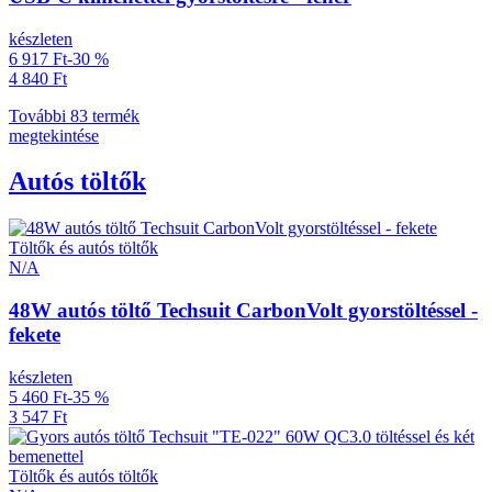
készleten
6 917 Ft
-30 %
4 840 Ft
További 83 termék
megtekintése
Autós töltők
Töltők és autós töltők
N/A
48W autós töltő Techsuit CarbonVolt gyorstöltéssel -
fekete
készleten
5 460 Ft
-35 %
3 547 Ft
Töltők és autós töltők