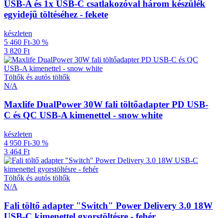
USB-A és 1x USB-C csatlakozóval három készülék
egyidejű töltéséhez - fekete
készleten
5 460 Ft
-30 %
3 820 Ft
Töltők és autós töltők
N/A
Maxlife DualPower 30W fali töltőadapter PD USB-
C és QC USB-A kimenettel - snow white
készleten
4 950 Ft
-30 %
3 464 Ft
Töltők és autós töltők
N/A
Fali töltő adapter "Switch" Power Delivery 3.0 18W
USB-C kimenettel gyorstöltésre - fehér