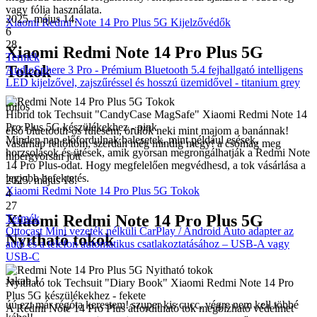
vagy fólia használata.
2025. május 14.
Xiaomi Redmi Note 14 Pro Plus 5G Kijelzővédők
6
28
Xiaomi Redmi Note 14 Pro Plus 5G
Termék
Tokok
AudioSphere 3 Pro - Prémium Bluetooth 5.4 fejhallgató intelligens
LED kijelzővel, zajszűréssel és hosszú üzemidővel - titanium grey
milos
Hibrid tok Techsuit "CandyCase MagSafe" Xiaomi Redmi Note 14
Pro Plus 5G készülékekhez - pink
első bluetooth-os fülesem, örülök neki mint majom a banánnak!
Minden nap előfordulnak balesetek, mint például esések,
vasárnap feltöltöm, szerdán még mindig megy! a csomag meg
horzsolások és ütések, amik gyorsan megrongálhatják a Redmi Note
hipergyorsan jött
14 Pro Plus-odat. Hogy megfelelően megvédhesd, a tok vásárlása a
legjobb befektetés.
2025. május 18.
Xiaomi Redmi Note 14 Pro Plus 5G Tokok
4
27
Xiaomi Redmi Note 14 Pro Plus 5G
Termék
Ottocast Mini vezeték nélküli CarPlay / Android Auto adapter az
Nyitható tokok
autó és a telefon automatikus csatlakoztatásához – USB-A vagy
USB-C
Jakab J.
Nyitható tok Techsuit "Diary Book" Xiaomi Redmi Note 14 Pro
Plus 5G készülékekhez - fekete
úú ezt már régóta kerestem! szuper kis cucc, végre nem kell többé
A Redmi Note 14 Pro Plus átfordítható tok megbízható védelmet