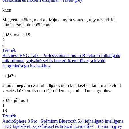
basszussal és modern dizájnnal – raven grey
kr.en
Megvettem őket, mert a dizájn annyira vonzott, úgy néznek ki,
mintha egy animeből lenne
2025. május 19.
2
4
Termék
Business EVO Talk - Professzionális mono Bluetooth fülhallgató
mikrofonnal, zajszűréssel és hosszú üzemidővel, a kiváló
hangminőségű hívásokhoz
maja26
amióta megvan ez a fülhallgató, nem kell kézben tartani a telefont
vezetés közben. és nem fáj a fülem se, ami nálam nagy plusz
2025. június 3.
1
16
Termék
AudioSphere 3 Pro - Prémium Bluetooth 5.4 fejhallgató intelligens
LED kijelzővel, zajszűréssel és hosszú üzemidővel - titanium grey