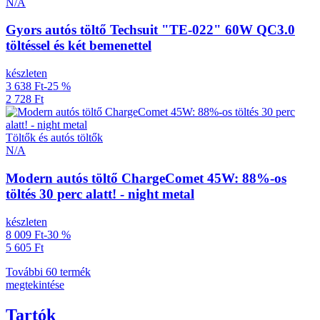
N/A
Gyors autós töltő Techsuit "TE-022" 60W QC3.0
töltéssel és két bemenettel
készleten
3 638 Ft
-25 %
2 728 Ft
Töltők és autós töltők
N/A
Modern autós töltő ChargeComet 45W: 88%-os
töltés 30 perc alatt! - night metal
készleten
8 009 Ft
-30 %
5 605 Ft
További 60 termék
megtekintése
Tartók