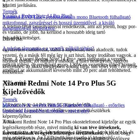
4
közötti javítására.
33
Termék
Vízálló a Redmi Note 14 Pro Plus?
Business EVO Talk - Professzionális mono Bluetooth fülhallgató
mikrofonnal, zajszűréssel és hosszú üzemidővel, a kiváló
A telefon IP68 tanúsítvánnyal rendelkezik, ami azt jelenti, hogy por-
hangminőségű hívásokhoz
és vízálló, de jobb, ha kerülöd a hosszabb ideig tartó
folyadékkitettséget.
Dávid Ba.
A telefon támogatja-e a vezeték nélküli töltést?
egyszerűen csatlakozik, stabil a kapcsolat, nem akadozik. tudok
vezetni, és a másik fél még így is azt hiszi, hogy irodában vagyok. a
Nem. A Xiaomi Redmi Note 14 Pro+ nem támogatja a vezeték
hívások tiszták, jól hallom a másikat. a füles nem nyom, nagyon
nélküli töltést, de rendkívül gyors 120W-os vezetékes töltést biztosít,
kényelmes. az akksi meglepően sokáig bírja. tuti vétel volt - én 10-re
amellyel az akkumulátort kevesebb mint 20 perc alatt feltöltheted.
értékelem!
Xiaomi Redmi Note 14 Pro Plus 5G
2025. május 27.
3
Kijelzővédők
30
Termék
MechaCore X vezeték nélküli Bluetooth fülhallgató - erőteljes
Optishield Liquid Nano védőbevonat mobilkészülékek
basszussal és modern dizájnnal – raven grey
képernyőjéhez
Tina.L
A Xiaomi Redmi Note 14 Pro Plus okostelefonod kijelzője az egyik
legérzékenyebb része, mivel mindig
ki van téve ütéseknek,
A hang tiszta, tetszik, kényelmesek a fülemnek. A tok jól néz ki, és
karcolásoknak és egyéb lehetséges sérüléseknek
. Ahhoz, hogy
még praktikus is. Az LED indikátor igazán jó kiegészítő.
megelőzd ezeket a forgatókönyveket, erősen ajánlott a védőüveg