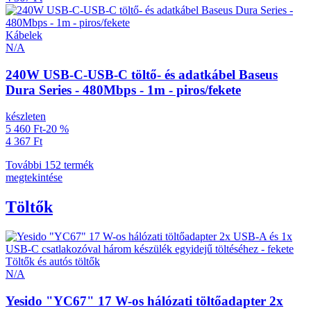
Kábelek
N/A
240W USB-C-USB-C töltő- és adatkábel Baseus
Dura Series - 480Mbps - 1m - piros/fekete
készleten
5 460 Ft
-20 %
4 367 Ft
További 152 termék
megtekintése
Töltők
Töltők és autós töltők
N/A
Yesido "YC67" 17 W-os hálózati töltőadapter 2x