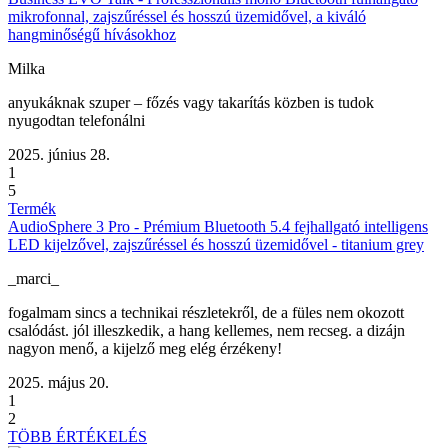
mikrofonnal, zajszűréssel és hosszú üzemidővel, a kiváló
hangminőségű hívásokhoz
Milka
anyukáknak szuper – főzés vagy takarítás közben is tudok
nyugodtan telefonálni
2025. június 28.
1
5
Termék
AudioSphere 3 Pro - Prémium Bluetooth 5.4 fejhallgató intelligens
LED kijelzővel, zajszűréssel és hosszú üzemidővel - titanium grey
_marci_
fogalmam sincs a technikai részletekről, de a füles nem okozott
csalódást. jól illeszkedik, a hang kellemes, nem recseg. a dizájn
nagyon menő, a kijelző meg elég érzékeny!
2025. május 20.
1
2
TÖBB ÉRTÉKELÉS