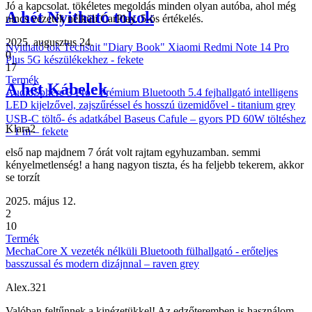
Jó a kapcsolat. tökéletes megoldás minden olyan autóba, ahol még
A hét Nyitható tokok
nincs vezeték nélküli CarPlay. 5-ös értékelés.
2025. augusztus 24.
Nyitható tok Techsuit "Diary Book" Xiaomi Redmi Note 14 Pro
0
Plus 5G készülékekhez - fekete
17
Termék
A hét Kábelek
AudioSphere 3 Pro - Prémium Bluetooth 5.4 fejhallgató intelligens
LED kijelzővel, zajszűréssel és hosszú üzemidővel - titanium grey
USB-C töltő- és adatkábel Baseus Cafule – gyors PD 60W töltéshez
Klara2
– 1 m – fekete
első nap majdnem 7 órát volt rajtam egyhuzamban. semmi
kényelmetlenség! a hang nagyon tiszta, és ha feljebb tekerem, akkor
se torzít
2025. május 12.
2
10
Termék
MechaCore X vezeték nélküli Bluetooth fülhallgató - erőteljes
basszussal és modern dizájnnal – raven grey
Alex.321
Valóban feltűnnek a kinézetükkel! Az edzőteremben is használom