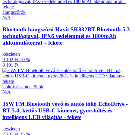
Hangszórók
N/A
Bluetooth hangszóró Havit SK832BT Bluetooth 5.3
technológiával, IPX6 védelemmel és 1800mAh
akkumulátorral – fekete
készleten
9 102 Ft
-10 %
8 191 Ft
Töltők és autós töltők
N/A
35W FM Bluetooth vevő és autós töltő EchoDrive -
BT 5.4, kettős USB-C kimenet, gyorstöltés és
intelligens LED világítás - fekete
készleten
7 281 Ft
-25 %