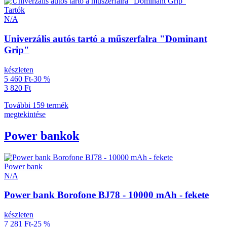
Tartók
N/A
Univerzális autós tartó a műszerfalra "Dominant
Grip"
készleten
5 460 Ft
-30 %
3 820 Ft
További 159 termék
megtekintése
Power bankok
Power bank
N/A
Power bank Borofone BJ78 - 10000 mAh - fekete
készleten
7 281 Ft
-25 %