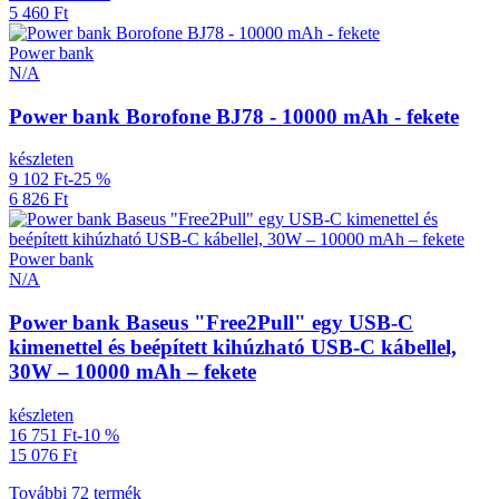
5 460 Ft
Power bank
N/A
Power bank Borofone BJ78 - 10000 mAh - fekete
készleten
9 102 Ft
-25 %
6 826 Ft
Power bank
N/A
Power bank Baseus "Free2Pull" egy USB-C
kimenettel és beépített kihúzható USB-C kábellel,
30W – 10000 mAh – fekete
készleten
16 751 Ft
-10 %
15 076 Ft
További 72 termék