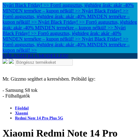
Nyári Black Friday! >> Forró augusztus, jéghideg árak: akár -40%
MINDEN termékre – kupon nélkül! >>
Nyári Black Friday! >>
Forró augusztus, jéghideg árak: akár -40% MINDEN termékre –
kupon nélkül! >>
Nyári Black Friday! >> Forró augusztus, jéghideg
árak: akár -40% MINDEN termékre – kupon nélkül! >>
Nyári
Black Friday! >> Forró augusztus, jéghideg árak: akár -40%
MINDEN termékre – kupon nélkül! >>
Nyári Black Friday! >>
Forró augusztus, jéghideg árak: akár -40% MINDEN termékre –
kupon nélkül! >>
VÁLASZD KI A MODELLED!
Mr. Gizzmo segíthet a keresésben. Próbáld így:
- Samsung S8 tok
- Fülhallgatók
Főoldal
Xiaomi
Redmi Note 14 Pro Plus 5G
Xiaomi Redmi Note 14 Pro