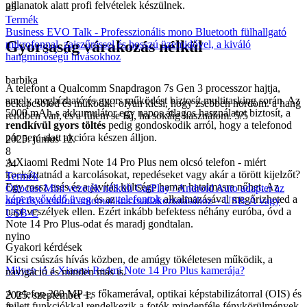
pillanatok alatt profi felvételek készülnek.
35
Termék
Business EVO Talk - Professzionális mono Bluetooth fülhallgató
Gyorsaság várakozás nélkül
mikrofonnal, zajszűréssel és hosszú üzemidővel, a kiváló
hangminőségű hívásokhoz
barbika
A telefont a Qualcomm Snapdragon 7s Gen 3 processzor hajtja,
amely megbízható és gyors működést biztosít multitasking során. Az
bekapcsolod és működik! olyan kicsi, hogy zsebben hordom. a hang
5000 mAh-s akkumulátor egy napos átlagos használatot biztosít, a
rendben van, és a fülem se fáj, ha sokáig használom. 5/5
rendkívül gyors töltés
pedig gondoskodik arról, hogy a telefonod
pár perc alatt akcióra készen álljon.
2025. június 12.
8
A Xiaomi Redmi Note 14 Pro Plus nem olcsó telefon - miért
34
kockáztatnád a karcolásokat, repedéseket vagy akár a törött kijelzőt?
Termék
Egy rossz esés és a javítás költsége hamar hatalmasra nőhet. Az
Ottocast Mini vezeték nélküli CarPlay / Android Auto adapter az
képernyővédő üveg
és az
telefontok
alkalmazásával megőrizheted a
autó és a telefon automatikus csatlakoztatásához – USB-A vagy
napi veszélyek ellen. Ezért inkább befektess néhány euróba, óvd a
USB-C
Note 14 Pro Plus-odat és maradj gondtalan.
nyino
Gyakori kérdések
Kicsi csúszás hívás közben, de amúgy tökéletesen működik, a
Milyen jó a Xiaomi Redmi Note 14 Pro Plus kamerája?
navigáció és minden más is.
A telefon 200 MP-es főkamerával, optikai képstabilizátorral (OIS) és
2025. szeptember 1.
fejlett funkciókkal rendelkezik a fotók mindenféle fénykörülmények