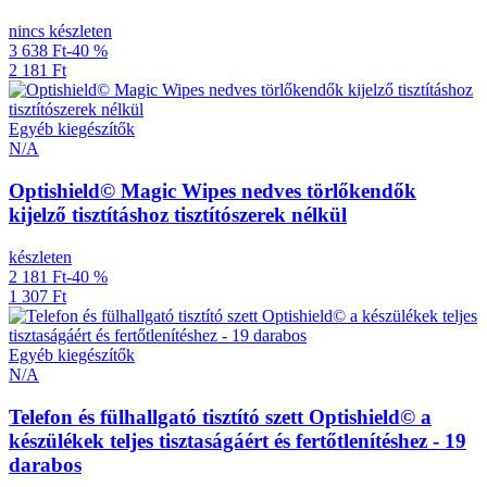
nincs készleten
3 638 Ft
-40 %
2 181 Ft
Egyéb kiegészítők
N/A
Optishield© Magic Wipes nedves törlőkendők
kijelző tisztításhoz tisztítószerek nélkül
készleten
2 181 Ft
-40 %
1 307 Ft
Egyéb kiegészítők
N/A
Telefon és fülhallgató tisztító szett Optishield© a
készülékek teljes tisztaságáért és fertőtlenítéshez - 19
darabos