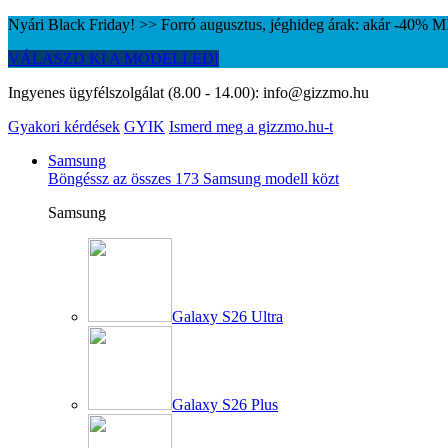
Nyári Black Friday! >> Forró augusztus, jéghideg árak: akár -40%
VÁLASZD KI A MODELLED!
Ingyenes ügyfélszolgálat (8.00 - 14.00):
info@gizzmo.hu
Gyakori kérdések
GYIK
Ismerd meg a gizzmo.hu-t
Samsung
Böngéssz az összes 173 Samsung modell közt
Samsung
Galaxy S26 Ultra
Galaxy S26 Plus