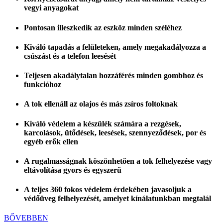
vegyi anyagokat
Pontosan illeszkedik az eszköz minden széléhez
Kiváló tapadás a felületeken, amely megakadályozza a
csúszást és a telefon leesését
Teljesen akadálytalan hozzáférés minden gombhoz és
funkcióhoz
A tok ellenáll az olajos és más zsíros foltoknak
Kiváló védelem a készülék számára a rezgések,
karcolások, ütődések, leesések, szennyeződések, por és
egyéb erők ellen
A rugalmasságnak köszönhetően a tok felhelyezése vagy
eltávolítása gyors és egyszerű
A teljes 360 fokos védelem érdekében javasoljuk a
védőüveg felhelyezését, amelyet kínálatunkban megtalál
BŐVEBBEN