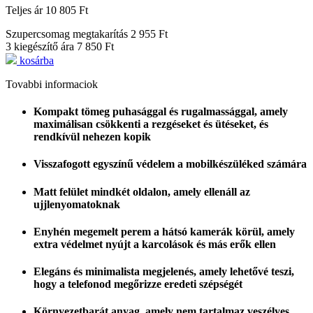
Teljes ár
10 805 Ft
Szupercsomag megtakarítás
2 955 Ft
3 kiegészítő ára
7 850 Ft
kosárba
Tovabbi informaciok
Kompakt tömeg puhasággal és rugalmassággal, amely
maximálisan csökkenti a rezgéseket és ütéseket, és
rendkívül nehezen kopik
Visszafogott egyszínű védelem a mobilkészüléked számára
Matt felület mindkét oldalon, amely ellenáll az
ujjlenyomatoknak
Enyhén megemelt perem a hátsó kamerák körül, amely
extra védelmet nyújt a karcolások és más erők ellen
Elegáns és minimalista megjelenés, amely lehetővé teszi,
hogy a telefonod megőrizze eredeti szépségét
Környezetbarát anyag, amely nem tartalmaz veszélyes