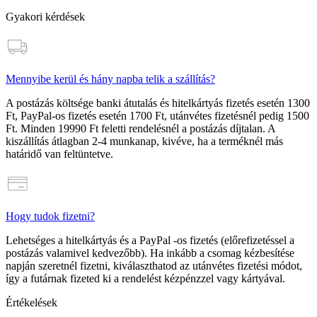
Gyakori kérdések
Mennyibe kerül és hány napba telik a szállítás?
A postázás költsége banki átutalás és hitelkártyás fizetés esetén
1300
Ft
, PayPal-os fizetés esetén
1700 Ft
, utánvétes fizetésnél pedig
1500
Ft
. Minden
19990 Ft feletti rendelésnél a postázás díjtalan
. A
kiszállítás átlagban 2-4 munkanap, kivéve, ha a terméknél más
határidő van feltüntetve.
Hogy tudok fizetni?
Lehetséges a hitelkártyás és a PayPal -os fizetés (előrefizetéssel a
postázás valamivel kedvezőbb). Ha inkább a csomag kézbesítése
napján szeretnél fizetni, kiválaszthatod az utánvétes fizetési módot,
így a futárnak fizeted ki a rendelést kézpénzzel vagy kártyával.
Értékelések