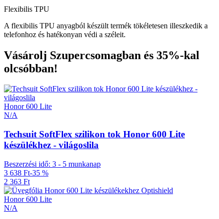
Flexibilis TPU
A flexibilis TPU anyagból készült termék tökéletesen illeszkedik a
telefonhoz és hatékonyan védi a széleit.
Vásárolj Szupercsomagban és 35%-kal
olcsóbban!
Honor 600 Lite
N/A
Techsuit SoftFlex szilikon tok Honor 600 Lite
készülékhez - világoslila
Beszerzési idő: 3 - 5 munkanap
3 638 Ft
-35 %
2 363 Ft
Honor 600 Lite
N/A