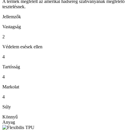
A termék megfelelt az amerikai hadsereg szabványának megfelelő
tesztelésnek.
Jellemzők
Vastagság
2
Védelem esések ellen
4
Tartósság
4
Markolat
4
Súly
Könnyű
Anyag