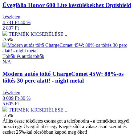
Üvegfólia Honor 600 Lite készülékekhez Optishield
készleten
4 731 Ft
-40 %
2 837 Ft
TERMÉK KICSERÉLÉSE ..
-35%
Töltők és autós töltők
N/A
Modern autós töltő ChargeComet 45W: 88%-os
töltés 30 perc alatt! - night metal
készleten
8 009 Ft
-30 %
5 605 Ft
TERMÉK KICSERÉLÉSE ..
-35%
Állíts össze tökéletes csomagot a telefonodra - a termékhez tegyél
hozzá egy
Üvegfóliát
és egy
Kiegészítőt a választásod szerint
és
ezeket 25%-kal olcsóbban kapod meg őket!