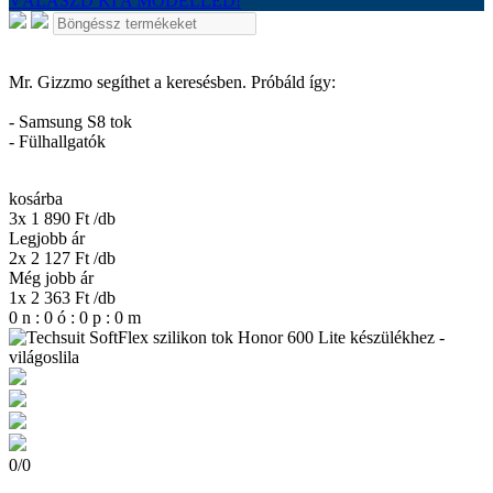
VÁLASZD KI A MODELLED!
Mr. Gizzmo segíthet a keresésben. Próbáld így:
- Samsung S8 tok
- Fülhallgatók
kosárba
3x 1 890 Ft
/db
Legjobb ár
2x 2 127 Ft
/db
Még jobb ár
1x 2 363 Ft
/db
0
n
:
0
ó
:
0
p
:
0
m
0
/
0