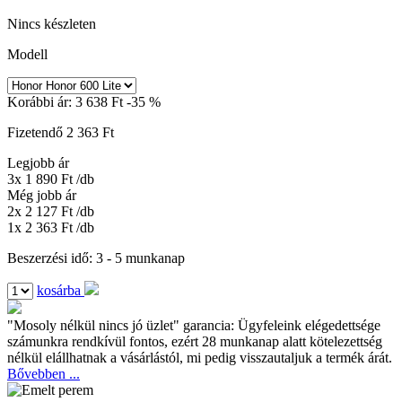
Nincs készleten
Modell
Korábbi ár:
3 638 Ft
-35 %
Fizetendő
2 363 Ft
Legjobb ár
3x 1 890 Ft
/db
Még jobb ár
2x 2 127 Ft
/db
1x 2 363 Ft
/db
Beszerzési idő: 3 - 5 munkanap
kosárba
"Mosoly nélkül nincs jó üzlet" garancia:
Ügyfeleink elégedettsége
számunkra rendkívül fontos, ezért 28 munkanap alatt kötelezettség
nélkül elállhatnak a vásárlástól, mi pedig visszautaljuk a termék árát.
Bővebben ...