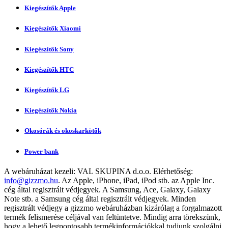
Kiegészítők Apple
Kiegészítők Xiaomi
Kiegészítők Sony
Kiegészítők HTC
Kiegészítők LG
Kiegészítők Nokia
Okosórák és okoskarkötők
Power bank
A webáruházat kezeli:
VAL SKUPINA d.o.o.
Elérhetőség:
info@gizzmo.hu
. Az Apple, iPhone, iPad, iPod stb. az Apple Inc.
cég által regisztrált védjegyek. A Samsung, Ace, Galaxy, Galaxy
Note stb. a Samsung cég által regisztrált védjegyek. Minden
regisztrált védjegy a gizzmo webáruházban kizárólag a forgalmazott
termék felismerése céljával van feltüntetve. Mindig arra törekszünk,
hogy a lehető legpontosabb termékinformációkkal tudjunk szolgálni,