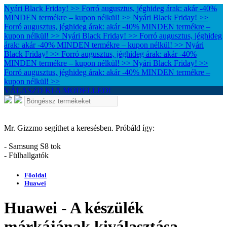
Nyári Black Friday! >> Forró augusztus, jéghideg árak: akár -40%
MINDEN termékre – kupon nélkül! >>
Nyári Black Friday! >>
Forró augusztus, jéghideg árak: akár -40% MINDEN termékre –
kupon nélkül! >>
Nyári Black Friday! >> Forró augusztus, jéghideg
árak: akár -40% MINDEN termékre – kupon nélkül! >>
Nyári
Black Friday! >> Forró augusztus, jéghideg árak: akár -40%
MINDEN termékre – kupon nélkül! >>
Nyári Black Friday! >>
Forró augusztus, jéghideg árak: akár -40% MINDEN termékre –
kupon nélkül! >>
VÁLASZD KI A MODELLED!
Mr. Gizzmo segíthet a keresésben. Próbáld így:
- Samsung S8 tok
- Fülhallgatók
Főoldal
Huawei
Huawei - A készülék
márkájának kiválasztása