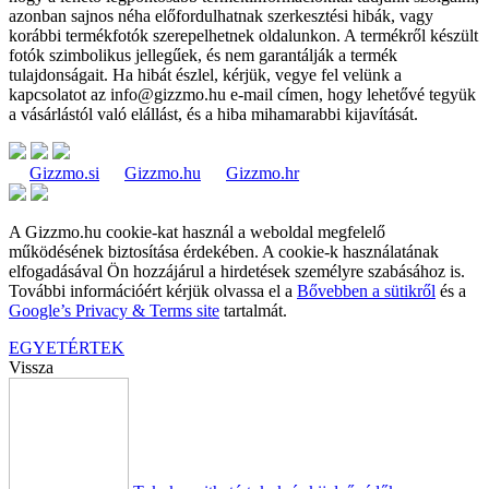
azonban sajnos néha előfordulhatnak szerkesztési hibák, vagy
korábbi termékfotók szerepelhetnek oldalunkon. A termékről készült
fotók szimbolikus jellegűek, és nem garantálják a termék
tulajdonságait. Ha hibát észlel, kérjük, vegye fel velünk a
kapcsolatot az
info@gizzmo.hu
e-mail címen, hogy lehetővé tegyük
a vásárlástól való elállást, és a hiba mihamarabbi kijavítását.
Gizzmo.si
Gizzmo.hu
Gizzmo.hr
A Gizzmo.hu cookie-kat használ a weboldal megfelelő
működésének biztosítása érdekében. A cookie-k használatának
elfogadásával Ön hozzájárul a hirdetések személyre szabásához is.
További információért kérjük olvassa el a
Bővebben a sütikről
és a
Google’s Privacy & Terms site
tartalmát.
EGYETÉRTEK
Vissza