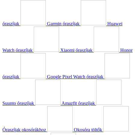
óraszíjak
Garmin óraszíjak
Huawei
Watch óraszíjak
Xiaomi óraszíjak
Honor
óraszíjak
Google Pixel Watch óraszíjak
Suunto óraszíjak
Amazfit óraszíjak
Óraszíjak okosórákhoz
Okosóra töltők