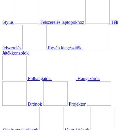
Stylus
Felszerelés laptopokhoz
Téli
felszerelés
Egyéb kiegészítők
Játékkonzolok
Fülhallgatók
Hangszórók
Drónok
Projektor
Elektromos rollerek
Okos játékok