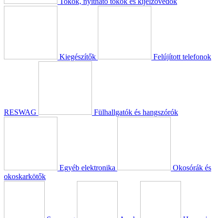
Tokok, nyitható tokok és kijelzővédők
Kiegészítők
Felújított telefonok
RESWAG
Fülhallgatók és hangszórók
Egyéb elektronika
Okosórák és
okoskarkötők