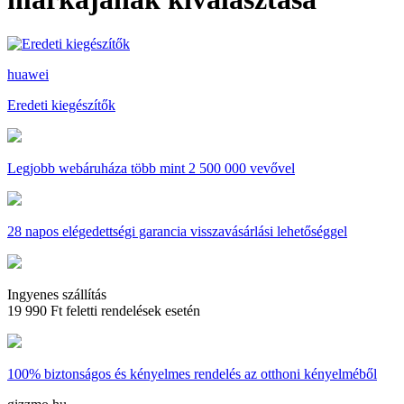
huawei
Eredeti kiegészítők
Legjobb webáruháza
több mint 2 500 000 vevővel
28 napos
elégedettségi garancia visszavásárlási lehetőséggel
Ingyenes szállítás
19 990 Ft feletti rendelések esetén
100% biztonságos és kényelmes rendelés
az otthoni kényelméből