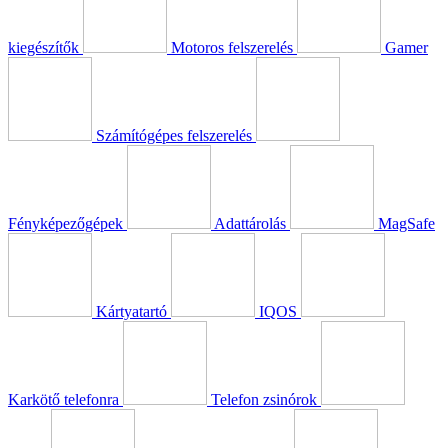
kiegészítők
Motoros felszerelés
Gamer
Számítógépes felszerelés
Fényképezőgépek
Adattárolás
MagSafe
Kártyatartó
IQOS
Karkötő telefonra
Telefon zsinórok