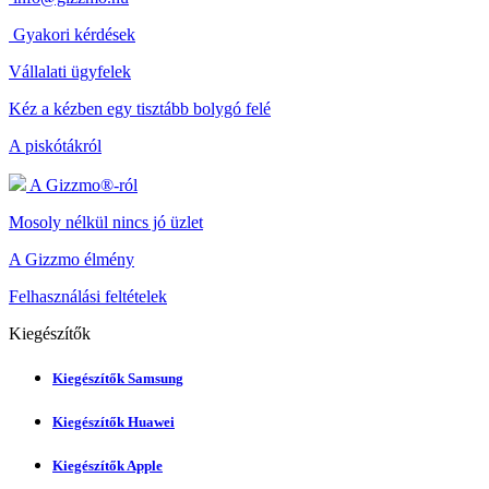
Gyakori kérdések
Vállalati ügyfelek
Kéz a kézben egy tisztább bolygó felé
A piskótákról
A Gizzmo®-ról
Mosoly nélkül nincs jó üzlet
A Gizzmo élmény
Felhasználási feltételek
Kiegészítők
Kiegészítők Samsung
Kiegészítők Huawei
Kiegészítők Apple