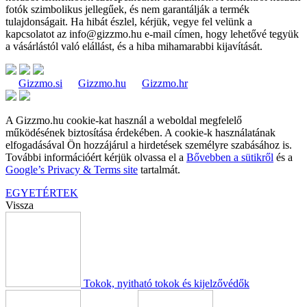
fotók szimbolikus jellegűek, és nem garantálják a termék
tulajdonságait. Ha hibát észlel, kérjük, vegye fel velünk a
kapcsolatot az
info@gizzmo.hu
e-mail címen, hogy lehetővé tegyük
a vásárlástól való elállást, és a hiba mihamarabbi kijavítását.
Gizzmo.si
Gizzmo.hu
Gizzmo.hr
A Gizzmo.hu cookie-kat használ a weboldal megfelelő
működésének biztosítása érdekében. A cookie-k használatának
elfogadásával Ön hozzájárul a hirdetések személyre szabásához is.
További információért kérjük olvassa el a
Bővebben a sütikről
és a
Google’s Privacy & Terms site
tartalmát.
EGYETÉRTEK
Vissza
Tokok, nyitható tokok és kijelzővédők