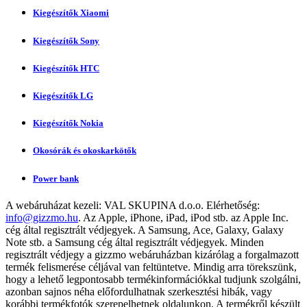
Kiegészítők Xiaomi
Kiegészítők Sony
Kiegészítők HTC
Kiegészítők LG
Kiegészítők Nokia
Okosórák és okoskarkötők
Power bank
A webáruházat kezeli:
VAL SKUPINA d.o.o.
Elérhetőség:
info@gizzmo.hu
. Az Apple, iPhone, iPad, iPod stb. az Apple Inc.
cég által regisztrált védjegyek. A Samsung, Ace, Galaxy, Galaxy
Note stb. a Samsung cég által regisztrált védjegyek. Minden
regisztrált védjegy a gizzmo webáruházban kizárólag a forgalmazott
termék felismerése céljával van feltüntetve. Mindig arra törekszünk,
hogy a lehető legpontosabb termékinformációkkal tudjunk szolgálni,
azonban sajnos néha előfordulhatnak szerkesztési hibák, vagy
korábbi termékfotók szerepelhetnek oldalunkon. A termékről készült