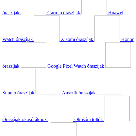
óraszíjak
Garmin óraszíjak
Huawei
Watch óraszíjak
Xiaomi óraszíjak
Honor
óraszíjak
Google Pixel Watch óraszíjak
Suunto óraszíjak
Amazfit óraszíjak
Óraszíjak okosórákhoz
Okosóra töltők