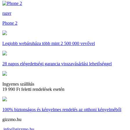
razer
Phone 2
Legjobb webáruháza
több mint 2 500 000 vevővel
28 napos
elégedettségi garancia visszavásárlási lehetőséggel
Ingyenes szállítás
19 990 Ft feletti rendelések esetén
100% biztonságos és kényelmes rendelés
az otthoni kényelméből
gizzmo.hu
info@gizzmo.hu