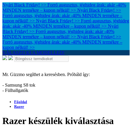
Nyári Black Friday! >> Forró augusztus, jéghideg árak: akár -40%
MINDEN termékre – kupon nélkül! >>
Nyári Black Friday! >>
Forró augusztus, jéghideg árak: akár -40% MINDEN termékre –
kupon nélkül! >>
Nyári Black Friday! >> Forró augusztus, jéghideg
árak: akár -40% MINDEN termékre – kupon nélkül! >>
Nyári
Black Friday! >> Forró augusztus, jéghideg árak: akár -40%
MINDEN termékre – kupon nélkül! >>
Nyári Black Friday! >>
Forró augusztus, jéghideg árak: akár -40% MINDEN termékre –
kupon nélkül! >>
VÁLASZD KI A MODELLED!
Mr. Gizzmo segíthet a keresésben. Próbáld így:
- Samsung S8 tok
- Fülhallgatók
Főoldal
Razer
Razer készülék kiválasztása