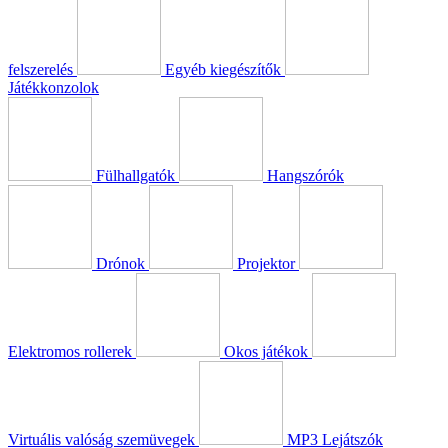
felszerelés
Egyéb kiegészítők
Játékkonzolok
Fülhallgatók
Hangszórók
Drónok
Projektor
Elektromos rollerek
Okos játékok
Virtuális valóság szemüvegek
MP3 Lejátszók