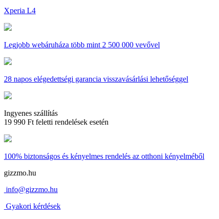
Xperia L4
Legjobb webáruháza
több mint 2 500 000 vevővel
28 napos
elégedettségi garancia visszavásárlási lehetőséggel
Ingyenes szállítás
19 990 Ft feletti rendelések esetén
100% biztonságos és kényelmes rendelés
az otthoni kényelméből
gizzmo.hu
info@gizzmo.hu
Gyakori kérdések