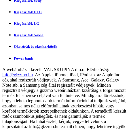
Kiegészítők Sony
Kiegészítők HTC
Kiegészítők LG
Kiegészítők Nokia
Okosórák és okoskarkötők
Power bank
A webáruházat kezeli:
VAL SKUPINA d.o.o.
Elérhetőség:
info@gizzmo.hu
. Az Apple, iPhone, iPad, iPod stb. az Apple Inc.
cég által regisztrált védjegyek. A Samsung, Ace, Galaxy, Galaxy
Note stb. a Samsung cég által regisztrált védjegyek. Minden
regisztrált védjegy a gizzmo webáruházban kizárólag a forgalmazott
termék felismerése céljával van feltüntetve. Mindig arra törekszünk,
hogy a lehető legpontosabb termékinformációkkal tudjunk szolgálni,
azonban sajnos néha előfordulhatnak szerkesztési hibák, vagy
korábbi termékfotók szerepelhetnek oldalunkon. A termékről készült
fotók szimbolikus jellegűek, és nem garantálják a termék
tulajdonságait. Ha hibát észlel, kérjük, vegye fel velünk a
kapcsolatot az
info@gizzmo.hu
e-mail címen, hogy lehetővé tegyük