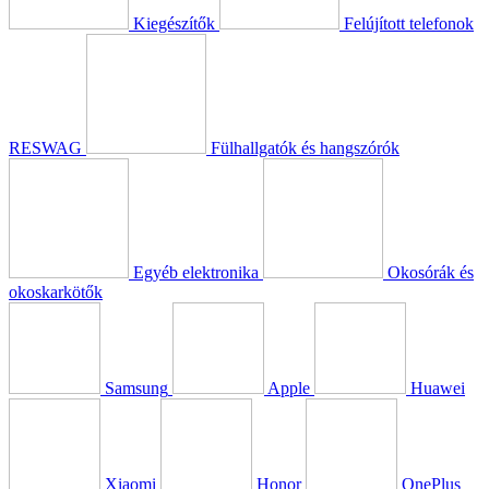
Kiegészítők
Felújított telefonok
RESWAG
Fülhallgatók és hangszórók
Egyéb elektronika
Okosórák és
okoskarkötők
Samsung
Apple
Huawei
Xiaomi
Honor
OnePlus