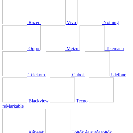
Razer
Vivo
Nothing
Oppo
Meizu
Telemach
Telekom
Cubot
Ulefone
Blackview
Tecno
reMarkable
Kábelek
Töltők és autós töltők