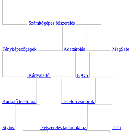
Számítógépes felszerelés
Fényképezőgépek
Adattárolás
MagSafe
Kártyatartó
IQOS
Karkötő telefonra
Telefon zsinórok
Stylus
Felszerelés laptopokhoz
Téli