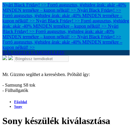
Nyári Black Friday! >> Forró augusztus, jéghideg árak: akár -40%
MINDEN termékre – kupon nélkül! >>
Nyári Black Friday! >>
Forró augusztus, jéghideg árak: akár -40% MINDEN termékre –
kupon nélkül! >>
Nyári Black Friday! >> Forró augusztus, jéghideg
árak: akár -40% MINDEN termékre – kupon nélkül! >>
Nyári
Black Friday! >> Forró augusztus, jéghideg árak: akár -40%
MINDEN termékre – kupon nélkül! >>
Nyári Black Friday! >>
Forró augusztus, jéghideg árak: akár -40% MINDEN termékre –
kupon nélkül! >>
VÁLASZD KI A MODELLED!
Mr. Gizzmo segíthet a keresésben. Próbáld így:
- Samsung S8 tok
- Fülhallgatók
Főoldal
Sony
Sony készülék kiválasztása