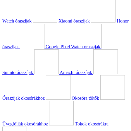
Watch óraszíjak
Xiaomi óraszíjak
Honor
óraszíjak
Google Pixel Watch óraszíjak
Suunto óraszíjak
Amazfit óraszíjak
Óraszíjak okosórákhoz
Okosóra töltők
Üvegfóliák okosórákhoz
Tokok okosórákra