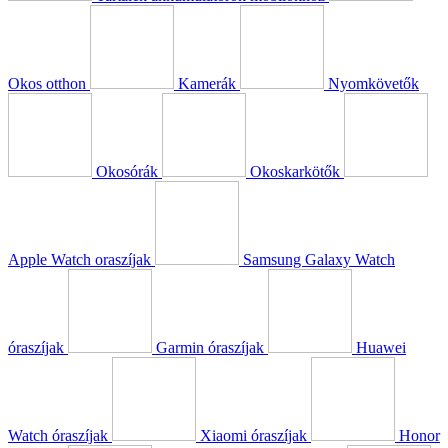
Okos otthon
Kamerák
Nyomkövetők
Okosórák
Okoskarkötők
Apple Watch oraszíjak
Samsung Galaxy Watch
óraszíjak
Garmin óraszíjak
Huawei
Watch óraszíjak
Xiaomi óraszíjak
Honor