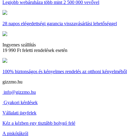
Legjobb webáruháza
több mint 2 500 000 vevővel
28 napos
elégedettségi garancia visszavásárlási lehetőséggel
Ingyenes szállítás
19 990 Ft feletti rendelések esetén
100% biztonságos és kényelmes rendelés
az otthoni kényelméből
gizzmo.hu
info@gizzmo.hu
Gyakori kérdések
Vállalati ügyfelek
Kéz a kézben egy tisztább bolygó felé
A piskótákról