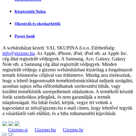
Kiegészítők Nokia
Okosórák és okoskarkötők
Power bank
A webáruházat kezeli:
VAL SKUPINA d.o.o.
Elérhetőség:
info@gizzmo.hu
. Az Apple, iPhone, iPad, iPod stb. az Apple Inc.
cég által regisztrált védjegyek. A Samsung, Ace, Galaxy, Galaxy
Note stb. a Samsung cég által regisztrált védjegyek. Minden
regisztrált védjegy a gizzmo webáruházban kizárólag a forgalmazott
termék felismerése céljával van feltüntetve. Mindig arra törekszünk,
hogy a lehető legpontosabb termékinformációkkal tudjunk szolgálni,
azonban sajnos néha előfordulhatnak szerkesztési hibák, vagy
korábbi termékfotók szerepelhetnek oldalunkon. A termékről készült
fotók szimbolikus jellegűek, és nem garantálják a termék
tulajdonságait. Ha hibát észlel, kérjük, vegye fel velünk a
kapcsolatot az
info@gizzmo.hu
e-mail címen, hogy lehetővé tegyük
a vásárlástól való elállást, és a hiba mihamarabbi kijavítását.
Gizzmo.si
Gizzmo.hu
Gizzmo.hr