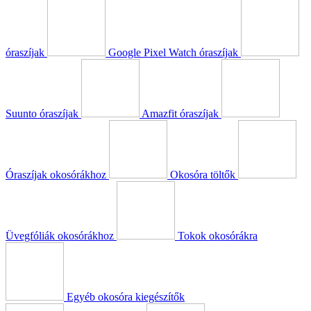
óraszíjak
Google Pixel Watch óraszíjak
Suunto óraszíjak
Amazfit óraszíjak
Óraszíjak okosórákhoz
Okosóra töltők
Üvegfóliák okosórákhoz
Tokok okosórákra
Egyéb okosóra kiegészítők