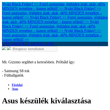
Nyári Black Friday! >> Forró augusztus, jéghideg árak: akár -40%
MINDEN termékre – kupon nélkül! >>
Nyári Black Friday! >>
Forró augusztus, jéghideg árak: akár -40% MINDEN termékre –
kupon nélkül! >>
Nyári Black Friday! >> Forró augusztus, jéghideg
árak: akár -40% MINDEN termékre – kupon nélkül! >>
Nyári
Black Friday! >> Forró augusztus, jéghideg árak: akár -40%
MINDEN termékre – kupon nélkül! >>
Nyári Black Friday! >>
Forró augusztus, jéghideg árak: akár -40% MINDEN termékre –
kupon nélkül! >>
VÁLASZD KI A MODELLED!
Mr. Gizzmo segíthet a keresésben. Próbáld így:
- Samsung S8 tok
- Fülhallgatók
Főoldal
Asus
Asus készülék kiválasztása