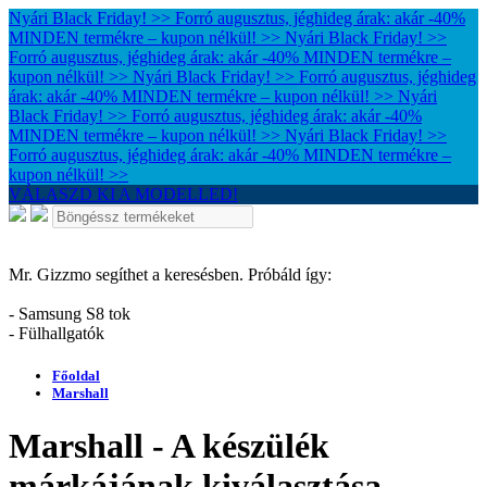
Nyári Black Friday! >> Forró augusztus, jéghideg árak: akár -40%
MINDEN termékre – kupon nélkül! >>
Nyári Black Friday! >>
Forró augusztus, jéghideg árak: akár -40% MINDEN termékre –
kupon nélkül! >>
Nyári Black Friday! >> Forró augusztus, jéghideg
árak: akár -40% MINDEN termékre – kupon nélkül! >>
Nyári
Black Friday! >> Forró augusztus, jéghideg árak: akár -40%
MINDEN termékre – kupon nélkül! >>
Nyári Black Friday! >>
Forró augusztus, jéghideg árak: akár -40% MINDEN termékre –
kupon nélkül! >>
VÁLASZD KI A MODELLED!
Mr. Gizzmo segíthet a keresésben. Próbáld így:
- Samsung S8 tok
- Fülhallgatók
Főoldal
Marshall
Marshall - A készülék
márkájának kiválasztása