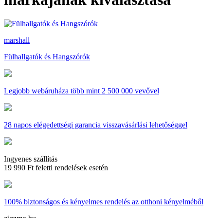
marshall
Fülhallgatók és Hangszórók
Legjobb webáruháza
több mint 2 500 000 vevővel
28 napos
elégedettségi garancia visszavásárlási lehetőséggel
Ingyenes szállítás
19 990 Ft feletti rendelések esetén
100% biztonságos és kényelmes rendelés
az otthoni kényelméből