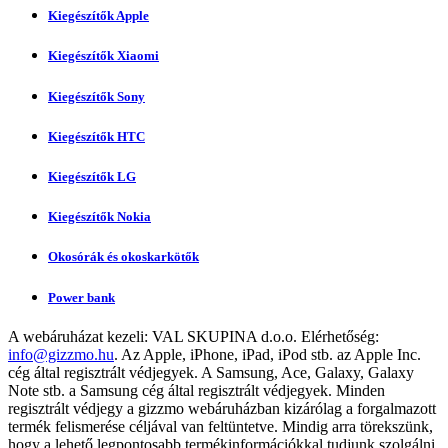
Kiegészítők Apple
Kiegészítők Xiaomi
Kiegészítők Sony
Kiegészítők HTC
Kiegészítők LG
Kiegészítők Nokia
Okosórák és okoskarkötők
Power bank
A webáruházat kezeli:
VAL SKUPINA d.o.o.
Elérhetőség:
info@gizzmo.hu
. Az Apple, iPhone, iPad, iPod stb. az Apple Inc.
cég által regisztrált védjegyek. A Samsung, Ace, Galaxy, Galaxy
Note stb. a Samsung cég által regisztrált védjegyek. Minden
regisztrált védjegy a gizzmo webáruházban kizárólag a forgalmazott
termék felismerése céljával van feltüntetve. Mindig arra törekszünk,
hogy a lehető legpontosabb termékinformációkkal tudjunk szolgálni,