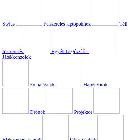
Stylus
Felszerelés laptopokhoz
Téli
felszerelés
Egyéb kiegészítők
Játékkonzolok
Fülhallgatók
Hangszórók
Drónok
Projektor
Elektromos rollerek
Okos játékok