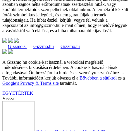
azonban sajnos néha előfordulhatnak szerkesztési hibák, vagy
korábbi termékfotók szerepelhetnek oldalunkon. A termékről készült
fotók szimbolikus jellegűek, és nem garantálják a termék
tulajdonságait. Ha hibát észlel, kérjük, vegye fel velünk a
kapcsolatot az
info@gizzmo.hu
e-mail címen, hogy lehetővé tegyük
a vásárlástól való elállást, és a hiba mihamarabbi kijavítását.
Gizzmo.si
Gizzmo.hu
Gizzmo.hr
A Gizzmo.hu cookie-kat használ a weboldal megfelelő
működésének biztosítása érdekében. A cookie-k használatának
elfogadásával Ön hozzájárul a hirdetések személyre szabásához is.
További információért kérjük olvassa el a
Bővebben a sütikről
és a
Google’s Privacy & Terms site
tartalmát.
EGYETÉRTEK
Vissza