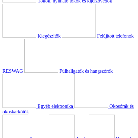
Tokok, nyitható tokok és kijelzővédők
Kiegészítők
Felújított telefonok
RESWAG
Fülhallgatók és hangszórók
Egyéb elektronika
Okosórák és
okoskarkötők