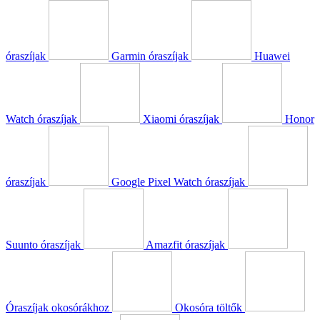
óraszíjak
Garmin óraszíjak
Huawei
Watch óraszíjak
Xiaomi óraszíjak
Honor
óraszíjak
Google Pixel Watch óraszíjak
Suunto óraszíjak
Amazfit óraszíjak
Óraszíjak okosórákhoz
Okosóra töltők