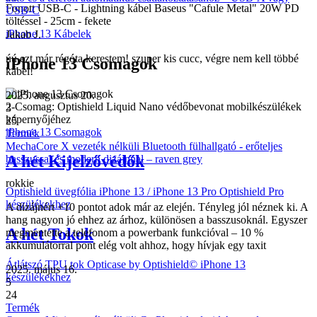
Fonott USB-C - Lightning kábel Baseus "Cafule Metal" 20W PD
USB-C
töltéssel - 25cm - fekete
iPhone 13 Kábelek
Jakab J.
úú ezt már régóta kerestem! szuper kis cucc, végre nem kell többé
iPhone 13 Csomagok
kábel!
2025. augusztus 20.
2-Csomag: Optishield Liquid Nano védőbevonat mobilkészülékek
3
képernyőjéhez
25
iPhone 13 Csomagok
Termék
MechaCore X vezeték nélküli Bluetooth fülhallgató - erőteljes
A hét Kijelzővédők
basszussal és modern dizájnnal – raven grey
rokkie
Optishield üvegfólia iPhone 13 / iPhone 13 Pro Optishield Pro
készülékekhez
A dizájnért +10 pontot adok már az elején. Tényleg jól néznek ki. A
hang nagyon jó ehhez az árhoz, különösen a basszusoknál. Egyszer
A hét Tokok
megmentette a telefonom a powerbank funkcióval – 10 %
akkumulátorral pont elég volt ahhoz, hogy hívjak egy taxit
Átlátszó TPU tok Opticase by Optishield© iPhone 13
2025. május 16.
készülékekhez
5
24
Termék