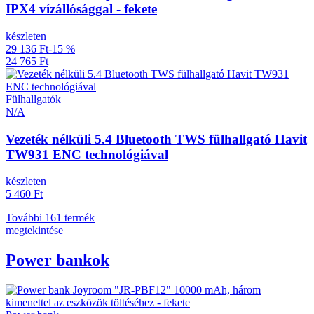
IPX4 vízállósággal - fekete
készleten
29 136 Ft
-15 %
24 765 Ft
Fülhallgatók
N/A
Vezeték nélküli 5.4 Bluetooth TWS fülhallgató Havit
TW931 ENC technológiával
készleten
5 460 Ft
További 161 termék
megtekintése
Power bankok