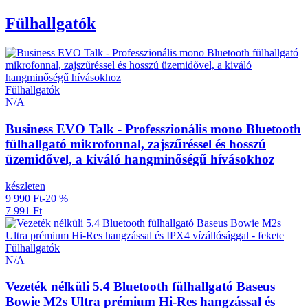
Fülhallgatók
Fülhallgatók
N/A
Business EVO Talk - Professzionális mono Bluetooth
fülhallgató mikrofonnal, zajszűréssel és hosszú
üzemidővel, a kiváló hangminőségű hívásokhoz
készleten
9 990 Ft
-20 %
7 991 Ft
Fülhallgatók
N/A
Vezeték nélküli 5.4 Bluetooth fülhallgató Baseus
Bowie M2s Ultra prémium Hi-Res hangzással és