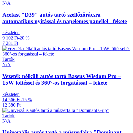
N/A
Acefast "D39" autós tartó szellőzőrácsra
automatikus nyitással és napelemes panellel - fekete
készleten
9 102 Ft
-20 %
7 281 Ft
Tartók
N/A
Vezeték nélküli autós tartó Baseus Wisdom Pro –
15W töltéssel és 360°-os forgatással – fekete
készleten
14 566 Ft
-15 %
12 380 Ft
Tartók
N/A
Univerzális autós tartó a műszerfalra "Dominant