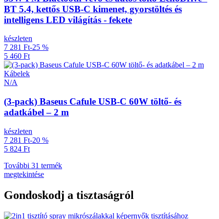
BT 5.4, kettős USB-C kimenet, gyorstöltés és
intelligens LED világítás - fekete
készleten
7 281 Ft
-25 %
5 460 Ft
Kábelek
N/A
(3-pack) Baseus Cafule USB-C 60W töltő- és
adatkábel – 2 m
készleten
7 281 Ft
-20 %
5 824 Ft
További 31 termék
megtekintése
Gondoskodj a tisztaságról