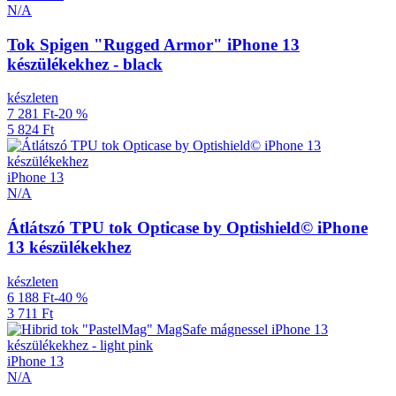
N/A
Tok Spigen "Rugged Armor" iPhone 13
készülékekhez - black
készleten
7 281 Ft
-20 %
5 824 Ft
iPhone 13
N/A
Átlátszó TPU tok Opticase by Optishield© iPhone
13 készülékekhez
készleten
6 188 Ft
-40 %
3 711 Ft
iPhone 13
N/A