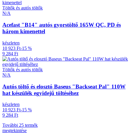
Töltők és autós töltők
N/A
Acefast "B14" autós gyorstöltő 165W QC, PD és
három kimenettel
készleten
10 923 Ft
-15 %
9 284 Ft
Töltők és autós töltők
N/A
Autós töltő és elosztó Baseus "Backseat Pal" 110W
hat készülék egyidejű töltéséhez
készleten
10 923 Ft
-15 %
9 284 Ft
További 25 termék
megtekintése