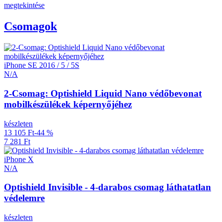
megtekintése
Csomagok
iPhone SE 2016 / 5 / 5S
N/A
2-Csomag: Optishield Liquid Nano védőbevonat
mobilkészülékek képernyőjéhez
készleten
13 105 Ft
-44 %
7 281 Ft
iPhone X
N/A
Optishield Invisible - 4-darabos csomag láthatatlan
védelemre
készleten