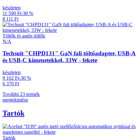
készleten
11 590 Ft
-30 %
8 111 Ft
Töltők és autós töltők
N/A
Techsuit "CHPD131" GaN fali töltőadapter, USB-A
és USB-C kimenetekkel, 33W - fekete
készleten
9 102 Ft
-30 %
6 370 Ft
További 23 termék
megtekintése
Tartók
Tartók