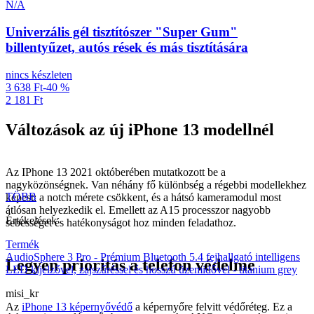
N/A
Univerzális gél tisztítószer "Super Gum"
billentyűzet, autós rések és más tisztítására
nincs készleten
3 638 Ft
-40 %
2 181 Ft
Változások az új iPhone 13 modellnél
Az
IPhone 13
2021 októberében mutatkozott be a
nagyközönségnek. Van néhány fő különbség a régebbi modellekhez
TÖBB
képest: a notch mérete csökkent, és a hátsó kameramodul most
átlósan helyezkedik el. Emellett az A15 processzor nagyobb
Értékelések
sebességet és hatékonyságot hoz minden feladathoz.
Termék
AudioSphere 3 Pro - Prémium Bluetooth 5.4 fejhallgató intelligens
Legyen prioritás a telefon védelme
LED kijelzővel, zajszűréssel és hosszú üzemidővel - titanium grey
misi_kr
Az
iPhone 13 képernyővédő
a képernyőre felvitt védőréteg. Ez a