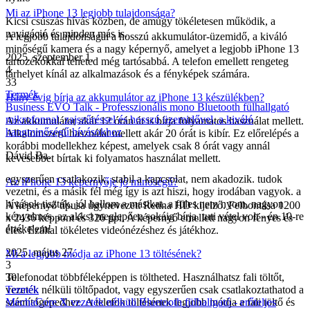
Mi az iPhone 13 legjobb tulajdonsága?
Kicsi csúszás hívás közben, de amúgy tökéletesen működik, a
navigáció és minden más is.
A legjobb tulajdonságai a hosszú akkumulátor-üzemidő, a kiváló
minőségű kamera és a nagy képernyő, amelyet a legjobb iPhone 13
2025. szeptember 1.
tartozékokkal teheted még tartósabbá. A telefon emellett rengeteg
4
tárhelyet kínál az alkalmazások és a fényképek számára.
33
Termék
Hány évig bírja az akkumulátor az iPhone 13 készülékben?
Business EVO Talk - Professzionális mono Bluetooth fülhallgató
mikrofonnal, zajszűréssel és hosszú üzemidővel, a kiváló
Az akkumulátor akár 12 órán át is bírja folyamatos használat mellett.
hangminőségű hívásokhoz
Alkalomszerű használat mellett akár 20 órát is kibír. Ez előrelépés a
korábbi modellekhez képest, amelyek csak 8 órát vagy annál
Dávid Ba.
kevesebbet bírtak ki folyamatos használat mellett.
egyszerűen csatlakozik, stabil a kapcsolat, nem akadozik. tudok
Az iPhone 13 képernyője jó minőségű?
vezetni, és a másik fél még így is azt hiszi, hogy irodában vagyok. a
hívások tiszták, jól hallom a másikat. a füles nem nyom, nagyon
A képernyő típusa úgynevezett Retina HD kijelző. Felbontása 1200
kényelmes. az akksi meglepően sokáig bírja. tuti vétel volt - én 10-re
x 2436 képpont és 326 ppi. A képernyő emellett nagyon fényes és
értékelem!
éles. Ezáltal tökéletes videónézéshez és játékhoz.
2025. május 27.
Mi a legjobb módja az iPhone 13 töltésének?
3
30
Telefonodat többféleképpen is töltheted. Használhatsz fali töltőt,
Termék
vezeték nélküli töltőpadot, vagy egyszerűen csak csatlakoztathatod a
MechaCore X vezeték nélküli Bluetooth fülhallgató - erőteljes
számítógépedhez. A telefon töltésének legjobb módja a fali töltő és