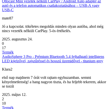
Ottocast Mini vezeték nélküli CarPlay / Android Auto adapter az
autó és a telefon automatikus csatlakoztatásához – USB-A vagy
USB-C
mate87
Jó a kapcsolat. tökéletes megoldás minden olyan autóba, ahol még
nincs vezeték nélküli CarPlay. 5-ös értékelés.
2025. augusztus 24.
0
17
Termék
AudioSphere 3 Pro - Prémium Bluetooth 5.4 fejhallgató intelligens
LED kijelzővel, zajszűréssel és hosszú üzemidővel - titanium grey
Klara2
első nap majdnem 7 órát volt rajtam egyhuzamban. semmi
kényelmetlenség! a hang nagyon tiszta, és ha feljebb tekerem, akkor
se torzít
2025. május 12.
2
10
Termék