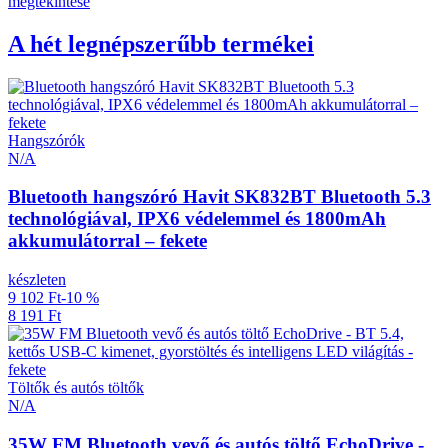
megtekintése
A hét legnépszerűbb termékei
Hangszórók
N/A
Bluetooth hangszóró Havit SK832BT Bluetooth 5.3
technológiával, IPX6 védelemmel és 1800mAh
akkumulátorral – fekete
készleten
9 102 Ft
-10 %
8 191 Ft
Töltők és autós töltők
N/A
35W FM Bluetooth vevő és autós töltő EchoDrive -