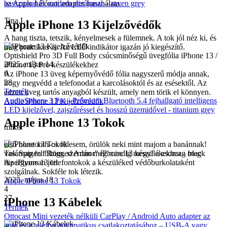
basszussal és modern dizájnnal – raven grey
az Apple hálózati adapter használata.
Tina.L
Apple iPhone 13 Kijelzővédők
A hang tiszta, tetszik, kényelmesek a fülemnek. A tok jól néz ki, és
még praktikus is. Az LED indikátor igazán jó kiegészítő.
Optishield Pro 3D Full Body csúcsminőségű üvegfólia iPhone 13 /
2025. május 14.
iPhone 13 Pro készülékekhez
6
Az iPhone 13 üveg képernyővédő fólia nagyszerű módja annak,
28
hogy megvédd a telefonodat a karcolásoktól és az esésektől. Az
Termék
edzett üveg tartós anyagból készült, amely nem törik el könnyen.
AudioSphere 3 Pro - Prémium Bluetooth 5.4 fejhallgató intelligens
Apple iPhone 13 Kijelzővédők
LED kijelzővel, zajszűréssel és hosszú üzemidővel - titanium grey
Apple iPhone 13 Tokok
milos
első bluetooth-os fülesem, örülök neki mint majom a banánnak!
vasárnap feltöltöm, szerdán még mindig megy! a csomag meg
Tok Spigen "Rugged Armor" iPhone 13 készülékekhez - black
hipergyorsan jött
Az iPhone 13 telefontokok a készüléked védőburkolataként
szolgálnak. Sokféle tok létezik.
2025. május 18.
Apple iPhone 13 Tokok
4
27
iPhone 13 Kábelek
Termék
Ottocast Mini vezeték nélküli CarPlay / Android Auto adapter az
autó és a telefon automatikus csatlakoztatásához – USB-A vagy