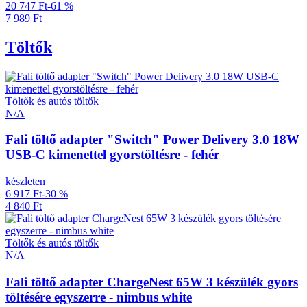
20 747 Ft
-61 %
7 989 Ft
Töltők
Töltők és autós töltők
N/A
Fali töltő adapter "Switch" Power Delivery 3.0 18W
USB-C kimenettel gyorstöltésre - fehér
készleten
6 917 Ft
-30 %
4 840 Ft
Töltők és autós töltők
N/A
Fali töltő adapter ChargeNest 65W 3 készülék gyors
töltésére egyszerre - nimbus white