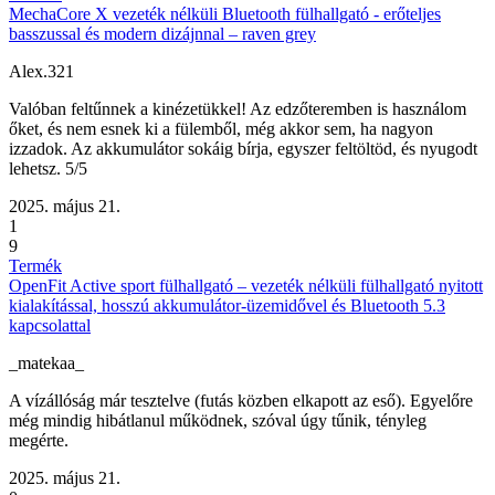
MechaCore X vezeték nélküli Bluetooth fülhallgató - erőteljes
basszussal és modern dizájnnal – raven grey
Alex.321
Valóban feltűnnek a kinézetükkel! Az edzőteremben is használom
őket, és nem esnek ki a fülemből, még akkor sem, ha nagyon
izzadok. Az akkumulátor sokáig bírja, egyszer feltöltöd, és nyugodt
lehetsz. 5/5
2025. május 21.
1
9
Termék
OpenFit Active sport fülhallgató – vezeték nélküli fülhallgató nyitott
kialakítással, hosszú akkumulátor-üzemidővel és Bluetooth 5.3
kapcsolattal
_matekaa_
A vízállóság már tesztelve (futás közben elkapott az eső). Egyelőre
még mindig hibátlanul működnek, szóval úgy tűnik, tényleg
megérte.
2025. május 21.