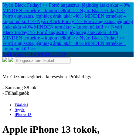
Nyári Black Friday! >> Forró augusztus, jéghideg árak: akár -40%
MINDEN termékre – kupon nélkül! >>
Nyári Black Friday! >>
Forró augusztus, jéghideg árak: akár -40% MINDEN termékre –
kupon nélkül! >>
Nyári Black Friday! >> Forró augusztus, jéghideg
árak: akár -40% MINDEN termékre – kupon nélkül! >>
Nyári
Black Friday! >> Forró augusztus, jéghideg árak: akár -40%
MINDEN termékre – kupon nélkül! >>
Nyári Black Friday! >>
Forró augusztus, jéghideg árak: akár -40% MINDEN termékre –
kupon nélkül! >>
VÁLASZD KI A MODELLED!
Mr. Gizzmo segíthet a keresésben. Próbáld így:
- Samsung S8 tok
- Fülhallgatók
Főoldal
Apple
iPhone 13
Apple iPhone 13 tokok,