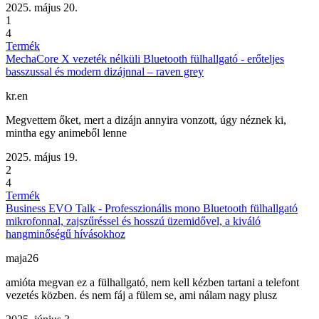
2025. május 20.
1
4
Termék
MechaCore X vezeték nélküli Bluetooth fülhallgató - erőteljes
basszussal és modern dizájnnal – raven grey
kr.en
Megvettem őket, mert a dizájn annyira vonzott, úgy néznek ki,
mintha egy animeből lenne
2025. május 19.
2
4
Termék
Business EVO Talk - Professzionális mono Bluetooth fülhallgató
mikrofonnal, zajszűréssel és hosszú üzemidővel, a kiváló
hangminőségű hívásokhoz
maja26
amióta megvan ez a fülhallgató, nem kell kézben tartani a telefont
vezetés közben. és nem fáj a fülem se, ami nálam nagy plusz