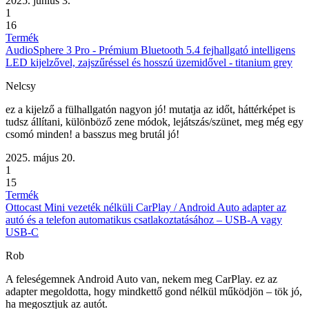
2025. június 3.
1
16
Termék
AudioSphere 3 Pro - Prémium Bluetooth 5.4 fejhallgató intelligens
LED kijelzővel, zajszűréssel és hosszú üzemidővel - titanium grey
Nelcsy
ez a kijelző a fülhallgatón nagyon jó! mutatja az időt, háttérképet is
tudsz állítani, különböző zene módok, lejátszás/szünet, meg még egy
csomó minden! a basszus meg brutál jó!
2025. május 20.
1
15
Termék
Ottocast Mini vezeték nélküli CarPlay / Android Auto adapter az
autó és a telefon automatikus csatlakoztatásához – USB-A vagy
USB-C
Rob
A feleségemnek Android Auto van, nekem meg CarPlay. ez az
adapter megoldotta, hogy mindkettő gond nélkül működjön – tök jó,
ha megosztjuk az autót.