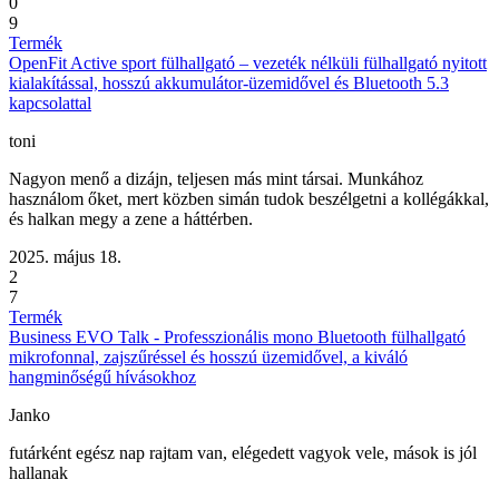
0
9
Termék
OpenFit Active sport fülhallgató – vezeték nélküli fülhallgató nyitott
kialakítással, hosszú akkumulátor-üzemidővel és Bluetooth 5.3
kapcsolattal
toni
Nagyon menő a dizájn, teljesen más mint társai. Munkához
használom őket, mert közben simán tudok beszélgetni a kollégákkal,
és halkan megy a zene a háttérben.
2025. május 18.
2
7
Termék
Business EVO Talk - Professzionális mono Bluetooth fülhallgató
mikrofonnal, zajszűréssel és hosszú üzemidővel, a kiváló
hangminőségű hívásokhoz
Janko
futárként egész nap rajtam van, elégedett vagyok vele, mások is jól
hallanak