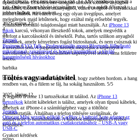
A hang tiszta, elég erős basszusa van. Az ANC rendesen leveszi a
típusú
iPhone 13 védelemre szolgáló tartozék
többféle anyagból
zajt. Otthon Zoom-hívást is csináltam vele, és a másik fél ezzel
készülhet, többek között műanyagból, edzett üvegből és folyadékkal
jobban hallott, mint szokott.
töltött fóliából. Az edzett üveg egy olyan üvegtípus, amelyet
melegítenek majd lehűtenek, hogy ezáltal még erősebbé tegyék.
2025. május 23.
Általában törésálló tulajdonságai miatt használják. Az
iPhone 13
4
tokok
karcsú, vékonyan illeszkedő tokok, amelyek megvédik a
35
telefont a karcolásoktól és ütésektől. Puha, tartós szilikon anyagból
Termék
készülnek, amely kényelmes fogást biztosítanak, és nem csúsznak ki
Business EVO Talk - Professzionális mono Bluetooth fülhallgató
a kezedből sem. A megemelt keretek megvédik a képernyőt a
mikrofonnal, zajszűréssel és hosszú üzemidővel, a kiváló
karcolásoktól, amikor a készüléket képernyővel lefelé, sima felületre
hangminőségű hívásokhoz
teszed.
barbika
Töltés vagy adatátvitel
bekapcsolod és működik! olyan kicsi, hogy zsebben hordom. a hang
rendben van, és a fülem se fáj, ha sokáig használom. 5/5
2025. június 12.
A legjobb
iPhone 13 tartozékokat
itt találod. Az
iPhone 13
8
tartozékok
között kábeleket is találsz, amelyek olyan típusú kábelek,
34
amelyek az iPhone-t a számítógéphez vagy a töltőhöz
Termék
csatlakoztatják. Általában a telefon töltésére szolgálnak, de
Ottocast Mini vezeték nélküli CarPlay / Android Auto adapter az
adatátvitelre is használhatóak. A kábelek műanyagból és rézből
autó és a telefon automatikus csatlakoztatásához – USB-A vagy
készülnek.
USB-C
Gyakori kérdések
nyino