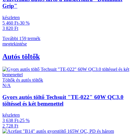
Grip"
készleten
5 460 Ft
-30 %
3 820 Ft
További 159 termék
megtekintése
Autós töltők
Töltők és autós töltők
N/A
Gyors autós töltő Techsuit "TE-022" 60W QC3.0
töltéssel és két bemenettel
készleten
3 638 Ft
-25 %
2 728 Ft