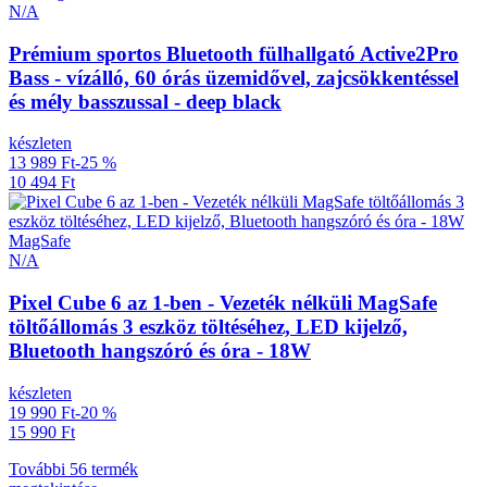
N/A
Prémium sportos Bluetooth fülhallgató Active2Pro
Bass - vízálló, 60 órás üzemidővel, zajcsökkentéssel
és mély basszussal - deep black
készleten
13 989 Ft
-25 %
10 494 Ft
MagSafe
N/A
Pixel Cube 6 az 1-ben - Vezeték nélküli MagSafe
töltőállomás 3 eszköz töltéséhez, LED kijelző,
Bluetooth hangszóró és óra - 18W
készleten
19 990 Ft
-20 %
15 990 Ft
További 56 termék