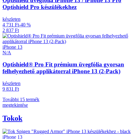
Optishield üvegfólia iPhone 13 / iPhone 13 Pro
Optishield Pro készülékekhez
készleten
4 731 Ft
-40 %
2 837 Ft
iPhone 13
N/A
Optishield® Pro Fit prémium üvegfólia gyorsan
felhelyezhető applikátorral iPhone 13 (2-Pack)
készleten
9 831 Ft
További 15 termék
megtekintése
Tokok
iPhone 13