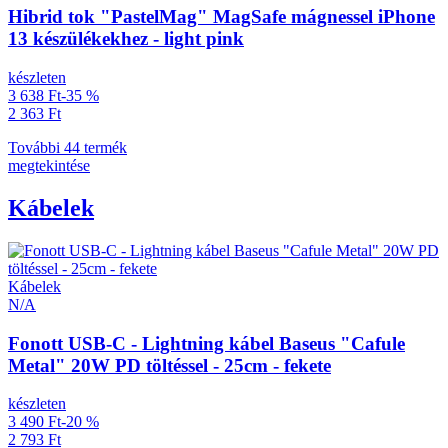
Hibrid tok "PastelMag" MagSafe mágnessel iPhone
13 készülékekhez - light pink
készleten
3 638 Ft
-35 %
2 363 Ft
További 44 termék
megtekintése
Kábelek
Kábelek
N/A
Fonott USB-C - Lightning kábel Baseus "Cafule
Metal" 20W PD töltéssel - 25cm - fekete
készleten
3 490 Ft
-20 %
2 793 Ft