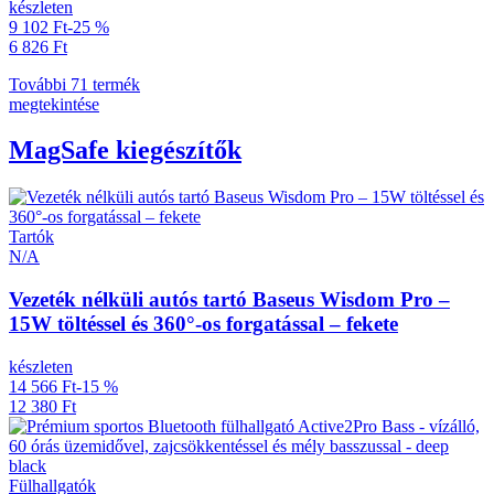
készleten
9 102 Ft
-25 %
6 826 Ft
További 71 termék
megtekintése
MagSafe kiegészítők
Tartók
N/A
Vezeték nélküli autós tartó Baseus Wisdom Pro –
15W töltéssel és 360°-os forgatással – fekete
készleten
14 566 Ft
-15 %
12 380 Ft
Fülhallgatók