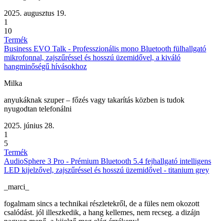
2025. augusztus 19.
1
10
Termék
Business EVO Talk - Professzionális mono Bluetooth fülhallgató
mikrofonnal, zajszűréssel és hosszú üzemidővel, a kiváló
hangminőségű hívásokhoz
Milka
anyukáknak szuper – főzés vagy takarítás közben is tudok
nyugodtan telefonálni
2025. június 28.
1
5
Termék
AudioSphere 3 Pro - Prémium Bluetooth 5.4 fejhallgató intelligens
LED kijelzővel, zajszűréssel és hosszú üzemidővel - titanium grey
_marci_
fogalmam sincs a technikai részletekről, de a füles nem okozott
csalódást. jól illeszkedik, a hang kellemes, nem recseg. a dizájn