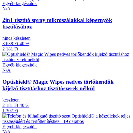
Egyéb kiegészítők
N/A
2in1 tisztító spray mikrószálakkal képernyők
tisztításához
nincs készleten
3 638 Ft
-40 %
2 181 Ft
Egyéb kiegészítők
N/A
Optishield© Magic Wipes nedves törlőkendők
kijelző tisztításhoz tisztítószerek nélkül
készleten
2 181 Ft
-40 %
1 307 Ft
Egyéb kiegészítők
N/A