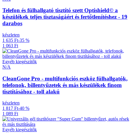
Telefon és fülhallgató tisztító szett Optishield© a
készülékek teljes tisztaságáért és fertőtlenítéshez - 19
darabos
készleten
1 635 Ft
-35 %
1 063 Ft
Egyéb kiegészítők
N/A
CleanGone Pro - multifunkciós eszköz fülhallgatók,
telefonok, billentyűzetek és más készülékek finom
tisztításához - toll alakú
készleten
1 817 Ft
-40 %
1 089 Ft
Egyéb kiegészítők