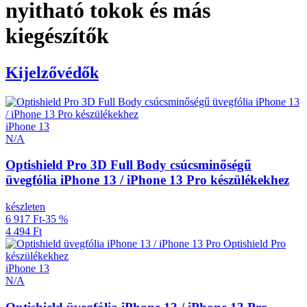
nyitható tokok és más
kiegészítők
Kijelzővédők
iPhone 13
N/A
Optishield Pro 3D Full Body csúcsminőségű
üvegfólia iPhone 13 / iPhone 13 Pro készülékekhez
készleten
6 917 Ft
-35 %
4 494 Ft
iPhone 13
N/A