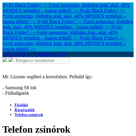
Nyári Black Friday! >> Forró augusztus, jéghideg árak: akár -40%
MINDEN termékre – kupon nélkül! >>
Nyári Black Friday! >>
Forró augusztus, jéghideg árak: akár -40% MINDEN termékre –
kupon nélkül! >>
Nyári Black Friday! >> Forró augusztus, jéghideg
árak: akár -40% MINDEN termékre – kupon nélkül! >>
Nyári
Black Friday! >> Forró augusztus, jéghideg árak: akár -40%
MINDEN termékre – kupon nélkül! >>
Nyári Black Friday! >>
Forró augusztus, jéghideg árak: akár -40% MINDEN termékre –
kupon nélkül! >>
VÁLASZD KI A MODELLED!
Mr. Gizzmo segíthet a keresésben. Próbáld így:
- Samsung S8 tok
- Fülhallgatók
Főoldal
Kiegészítők
Telefon zsinórok
Telefon zsinórok