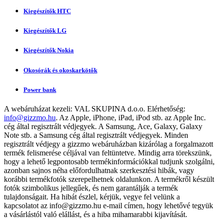
Kiegészítők HTC
Kiegészítők LG
Kiegészítők Nokia
Okosórák és okoskarkötők
Power bank
A webáruházat kezeli:
VAL SKUPINA d.o.o.
Elérhetőség:
info@gizzmo.hu
. Az Apple, iPhone, iPad, iPod stb. az Apple Inc.
cég által regisztrált védjegyek. A Samsung, Ace, Galaxy, Galaxy
Note stb. a Samsung cég által regisztrált védjegyek. Minden
regisztrált védjegy a gizzmo webáruházban kizárólag a forgalmazott
termék felismerése céljával van feltüntetve. Mindig arra törekszünk,
hogy a lehető legpontosabb termékinformációkkal tudjunk szolgálni,
azonban sajnos néha előfordulhatnak szerkesztési hibák, vagy
korábbi termékfotók szerepelhetnek oldalunkon. A termékről készült
fotók szimbolikus jellegűek, és nem garantálják a termék
tulajdonságait. Ha hibát észlel, kérjük, vegye fel velünk a
kapcsolatot az
info@gizzmo.hu
e-mail címen, hogy lehetővé tegyük
a vásárlástól való elállást, és a hiba mihamarabbi kijavítását.