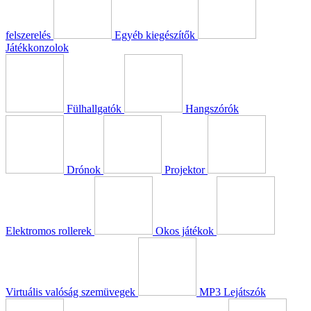
felszerelés
Egyéb kiegészítők
Játékkonzolok
Fülhallgatók
Hangszórók
Drónok
Projektor
Elektromos rollerek
Okos játékok
Virtuális valóság szemüvegek
MP3 Lejátszók