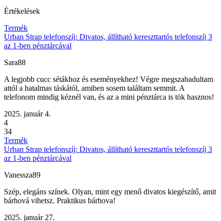
Értékelések
Termék
Urban Strap telefonszíj: Divatos, állítható kereszttartós telefonszíj 3
az 1-ben pénztárcával
Sara88
A legjobb cucc sétákhoz és eseményekhez! Végre megszabadultam
attól a hatalmas táskától, amiben sosem találtam semmit. A
telefonom mindig kéznél van, és az a mini pénztárca is tök hasznos!
2025. január 4.
4
34
Termék
Urban Strap telefonszíj: Divatos, állítható kereszttartós telefonszíj 3
az 1-ben pénztárcával
Vanessza89
Szép, elegáns színek. Olyan, mint egy menő divatos kiegészítő, amit
bárhová vihetsz. Praktikus bárhova!
2025. január 27.