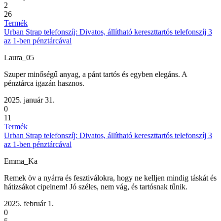
2
26
Termék
Urban Strap telefonszíj: Divatos, állítható kereszttartós telefonszíj 3
az 1-ben pénztárcával
Laura_05
Szuper minőségű anyag, a pánt tartós és egyben elegáns. A
pénztárca igazán hasznos.
2025. január 31.
0
11
Termék
Urban Strap telefonszíj: Divatos, állítható kereszttartós telefonszíj 3
az 1-ben pénztárcával
Emma_Ka
Remek öv a nyárra és fesztiválokra, hogy ne kelljen mindig táskát és
hátizsákot cipelnem! Jó széles, nem vág, és tartósnak tűnik.
2025. február 1.
0