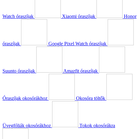
Watch óraszíjak
Xiaomi óraszíjak
Honor
óraszíjak
Google Pixel Watch óraszíjak
Suunto óraszíjak
Amazfit óraszíjak
Óraszíjak okosórákhoz
Okosóra töltők
Üvegfóliák okosórákhoz
Tokok okosórákra