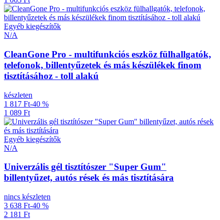
Egyéb kiegészítők
N/A
CleanGone Pro - multifunkciós eszköz fülhallgatók,
telefonok, billentyűzetek és más készülékek finom
tisztításához - toll alakú
készleten
1 817 Ft
-40 %
1 089 Ft
Egyéb kiegészítők
N/A
Univerzális gél tisztítószer "Super Gum"
billentyűzet, autós rések és más tisztítására
nincs készleten
3 638 Ft
-40 %
2 181 Ft