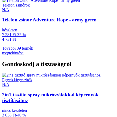
Telefon zsinórok
N/A
Telefon zsinór Adventure Rope - army green
készleten
7 281 Ft
-35 %
4 731 Ft
További 39 termék
megtekintése
Gondoskodj a tisztaságról
Egyéb kiegészítők
N/A
2in1 tisztító spray mikrószálakkal képernyők
tisztításához
nincs készleten
3 638 Ft
-40 %