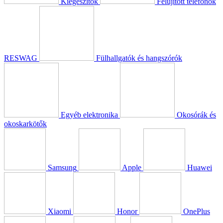
Kiegészítők
Felújított telefonok
RESWAG
Fülhallgatók és hangszórók
Egyéb elektronika
Okosórák és
okoskarkötők
Samsung
Apple
Huawei
Xiaomi
Honor
OnePlus