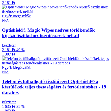
2 181 Ft
Egyéb kiegészítők
N/A
Optishield© Magic Wipes nedves törlőkendők
kijelző tisztításhoz tisztítószerek nélkül
készleten
2 181 Ft
-40 %
1 307 Ft
Egyéb kiegészítők
N/A
Telefon és fülhallgató tisztító szett Optishield© a
készülékek teljes tisztaságáért és fertőtlenítéshez - 19
darabos
készleten
1 635 Ft
-35 %
1 063 Ft