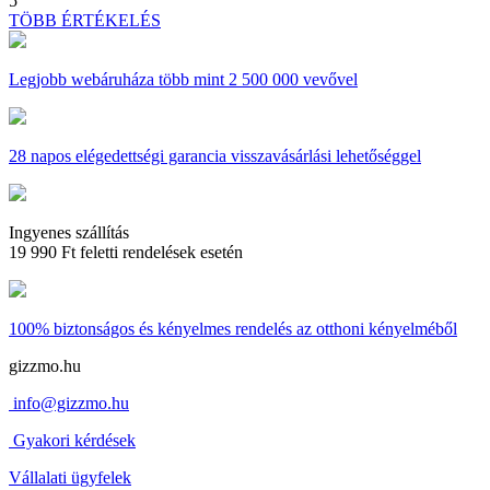
5
TÖBB ÉRTÉKELÉS
Legjobb webáruháza
több mint 2 500 000 vevővel
28 napos
elégedettségi garancia visszavásárlási lehetőséggel
Ingyenes szállítás
19 990 Ft feletti rendelések esetén
100% biztonságos és kényelmes rendelés
az otthoni kényelméből
gizzmo.hu
info@gizzmo.hu
Gyakori kérdések
Vállalati ügyfelek