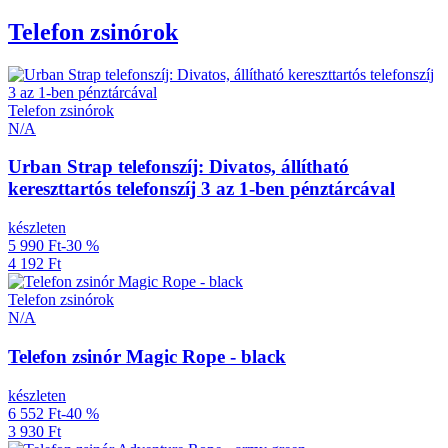
Telefon zsinórok
Telefon zsinórok
N/A
Urban Strap telefonszíj: Divatos, állítható
kereszttartós telefonszíj 3 az 1-ben pénztárcával
készleten
5 990 Ft
-30 %
4 192 Ft
Telefon zsinórok
N/A
Telefon zsinór Magic Rope - black
készleten
6 552 Ft
-40 %
3 930 Ft