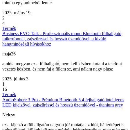
mintha egy animeből lenne
2025. május 19.
2
4
Termék
Business EVO Talk - Professzionális mono Bluetooth fülhallgató
mikrofonnal, zajszűréssel és hosszú üzemidővel, a kiváló
hangminőségű hívásokhoz
maja26
amióta megvan ez a fülhallgató, nem kell kézben tartani a telefont
vezetés közben. és nem fáj a fülem se, ami nálam nagy plusz
2025. június 3.
1
16
Termék
AudioSphere 3 Pro - Prémium Bluetooth 5.4 fejhallgató intelligens
LED kijelzővel, zajszűréssel és hosszú üzemidővel - titanium grey
Nelcsy
ez a kijelző a fülhallgatón nagyon jó! mutatja az időt, háttérképet is
tudsz állítani, különböző zene módok, lejátszás/szünet, meg még egy