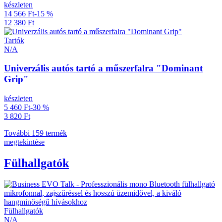
készleten
14 566 Ft
-15 %
12 380 Ft
Tartók
N/A
Univerzális autós tartó a műszerfalra "Dominant
Grip"
készleten
5 460 Ft
-30 %
3 820 Ft
További 159 termék
megtekintése
Fülhallgatók
Fülhallgatók
N/A