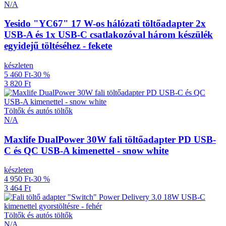
N/A
Yesido "YC67" 17 W-os hálózati töltőadapter 2x
USB-A és 1x USB-C csatlakozóval három készülék
egyidejű töltéséhez - fekete
készleten
5 460 Ft
-30 %
3 820 Ft
Töltők és autós töltők
N/A
Maxlife DualPower 30W fali töltőadapter PD USB-
C és QC USB-A kimenettel - snow white
készleten
4 950 Ft
-30 %
3 464 Ft
Töltők és autós töltők
N/A