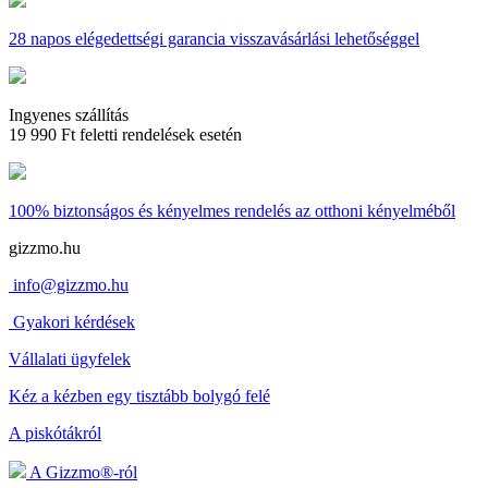
28 napos
elégedettségi garancia visszavásárlási lehetőséggel
Ingyenes szállítás
19 990 Ft feletti rendelések esetén
100% biztonságos és kényelmes rendelés
az otthoni kényelméből
gizzmo.hu
info@gizzmo.hu
Gyakori kérdések
Vállalati ügyfelek
Kéz a kézben egy tisztább bolygó felé
A piskótákról
A Gizzmo®-ról