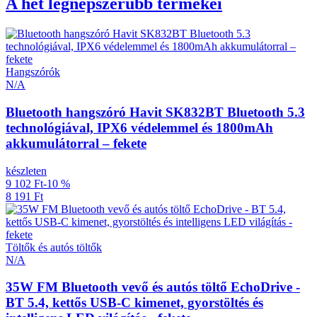
A hét legnépszerűbb termékei
Hangszórók
N/A
Bluetooth hangszóró Havit SK832BT Bluetooth 5.3
technológiával, IPX6 védelemmel és 1800mAh
akkumulátorral – fekete
készleten
9 102 Ft
-10 %
8 191 Ft
Töltők és autós töltők
N/A
35W FM Bluetooth vevő és autós töltő EchoDrive -
BT 5.4, kettős USB-C kimenet, gyorstöltés és