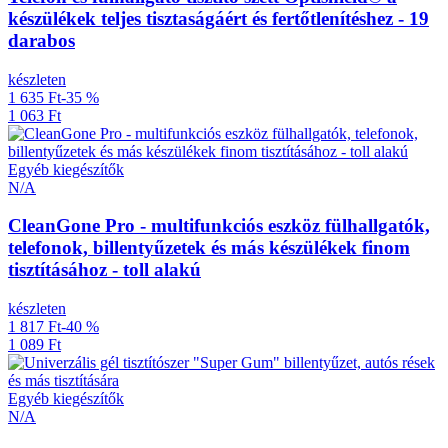
készülékek teljes tisztaságáért és fertőtlenítéshez - 19
darabos
készleten
1 635 Ft
-35 %
1 063 Ft
Egyéb kiegészítők
N/A
CleanGone Pro - multifunkciós eszköz fülhallgatók,
telefonok, billentyűzetek és más készülékek finom
tisztításához - toll alakú
készleten
1 817 Ft
-40 %
1 089 Ft
Egyéb kiegészítők
N/A