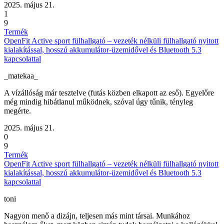
2025. május 21.
1
9
Termék
OpenFit Active sport fülhallgató – vezeték nélküli fülhallgató nyitott
kialakítással, hosszú akkumulátor-üzemidővel és Bluetooth 5.3
kapcsolattal
_matekaa_
A vízállóság már tesztelve (futás közben elkapott az eső). Egyelőre
még mindig hibátlanul működnek, szóval úgy tűnik, tényleg
megérte.
2025. május 21.
0
9
Termék
OpenFit Active sport fülhallgató – vezeték nélküli fülhallgató nyitott
kialakítással, hosszú akkumulátor-üzemidővel és Bluetooth 5.3
kapcsolattal
toni
Nagyon menő a dizájn, teljesen más mint társai. Munkához