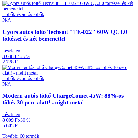
Töltők és autós töltők
N/A
Gyors autós töltő Techsuit "TE-022" 60W QC3.0
töltéssel és két bemenettel
készleten
3 638 Ft
-25 %
2 728 Ft
Töltők és autós töltők
N/A
Modern autós töltő ChargeComet 45W: 88%-os
töltés 30 perc alatt! - night metal
készleten
8 009 Ft
-30 %
5 605 Ft
További 60 termék