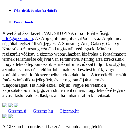
Okosórák és okoskarkötők
Power bank
A webáruházat kezeli:
VAL SKUPINA d.o.o.
Elérhetőség:
info@gizzmo.hu
. Az Apple, iPhone, iPad, iPod stb. az Apple Inc.
cég által regisztrált védjegyek. A Samsung, Ace, Galaxy, Galaxy
Note stb. a Samsung cég által regisztrált védjegyek. Minden
regisztrált védjegy a gizzmo webáruházban kizárólag a forgalmazott
termék felismerése céljával van feltüntetve. Mindig arra törekszünk,
hogy a lehető legpontosabb termékinformációkkal tudjunk szolgálni,
azonban sajnos néha előfordulhatnak szerkesztési hibák, vagy
korábbi termékfotók szerepelhetnek oldalunkon. A termékről készült
fotók szimbolikus jellegűek, és nem garantálják a termék
tulajdonságait. Ha hibát észlel, kérjük, vegye fel velünk a
kapcsolatot az
info@gizzmo.hu
e-mail címen, hogy lehetővé tegyük
a vásárlástól való elállást, és a hiba mihamarabbi kijavítását.
Gizzmo.si
Gizzmo.hu
Gizzmo.hr
A Gizzmo.hu cookie-kat használ a weboldal megfelelő