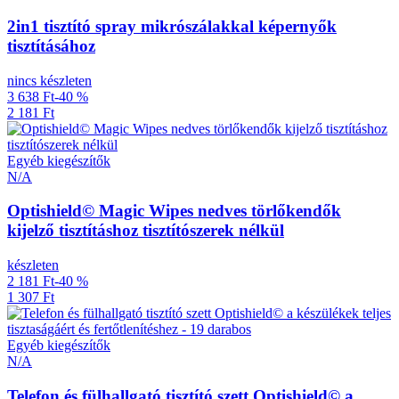
2in1 tisztító spray mikrószálakkal képernyők
tisztításához
nincs készleten
3 638 Ft
-40 %
2 181 Ft
Egyéb kiegészítők
N/A
Optishield© Magic Wipes nedves törlőkendők
kijelző tisztításhoz tisztítószerek nélkül
készleten
2 181 Ft
-40 %
1 307 Ft
Egyéb kiegészítők
N/A
Telefon és fülhallgató tisztító szett Optishield© a