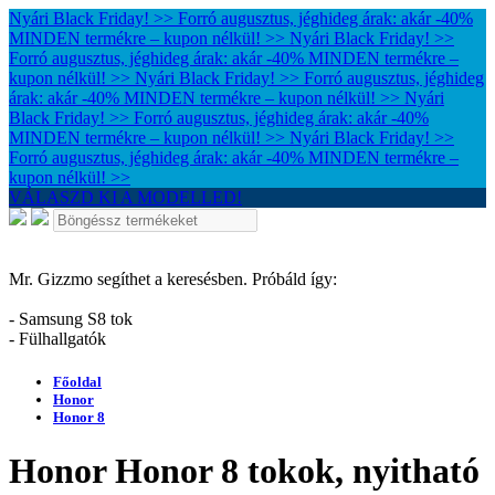
Nyári Black Friday! >> Forró augusztus, jéghideg árak: akár -40%
MINDEN termékre – kupon nélkül! >>
Nyári Black Friday! >>
Forró augusztus, jéghideg árak: akár -40% MINDEN termékre –
kupon nélkül! >>
Nyári Black Friday! >> Forró augusztus, jéghideg
árak: akár -40% MINDEN termékre – kupon nélkül! >>
Nyári
Black Friday! >> Forró augusztus, jéghideg árak: akár -40%
MINDEN termékre – kupon nélkül! >>
Nyári Black Friday! >>
Forró augusztus, jéghideg árak: akár -40% MINDEN termékre –
kupon nélkül! >>
VÁLASZD KI A MODELLED!
Mr. Gizzmo segíthet a keresésben. Próbáld így:
- Samsung S8 tok
- Fülhallgatók
Főoldal
Honor
Honor 8
Honor Honor 8 tokok, nyitható