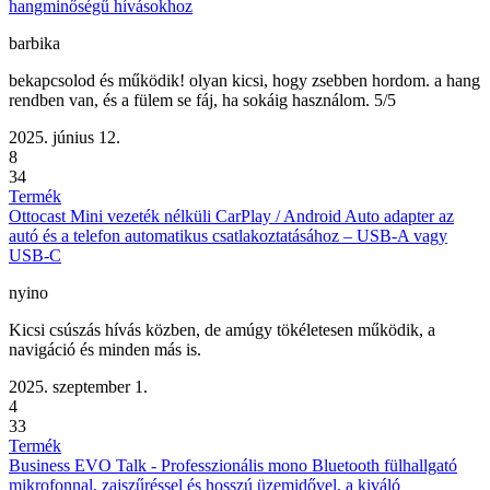
hangminőségű hívásokhoz
barbika
bekapcsolod és működik! olyan kicsi, hogy zsebben hordom. a hang
rendben van, és a fülem se fáj, ha sokáig használom. 5/5
2025. június 12.
8
34
Termék
Ottocast Mini vezeték nélküli CarPlay / Android Auto adapter az
autó és a telefon automatikus csatlakoztatásához – USB-A vagy
USB-C
nyino
Kicsi csúszás hívás közben, de amúgy tökéletesen működik, a
navigáció és minden más is.
2025. szeptember 1.
4
33
Termék
Business EVO Talk - Professzionális mono Bluetooth fülhallgató
mikrofonnal, zajszűréssel és hosszú üzemidővel, a kiváló