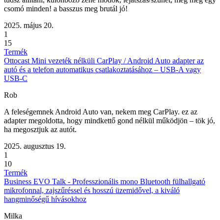
csomó minden! a basszus meg brutál jó!
2025. május 20.
1
15
Termék
Ottocast Mini vezeték nélküli CarPlay / Android Auto adapter az
autó és a telefon automatikus csatlakoztatásához – USB-A vagy
USB-C
Rob
A feleségemnek Android Auto van, nekem meg CarPlay. ez az
adapter megoldotta, hogy mindkettő gond nélkül működjön – tök jó,
ha megosztjuk az autót.
2025. augusztus 19.
1
10
Termék
Business EVO Talk - Professzionális mono Bluetooth fülhallgató
mikrofonnal, zajszűréssel és hosszú üzemidővel, a kiváló
hangminőségű hívásokhoz
Milka