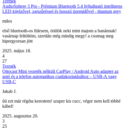
Termék
AudioSphere 3 Pro - Prémium Bluetooth 5.4 fejhallgató intelligens
LED kijelzővel, zajszűréssel és hosszú üzemidővel - titanium grey
milos
első bluetooth-os fülesem, örülök neki mint majom a banánnak!
vasárnap feltöltöm, szerdán még mindig megy! a csomag meg
hipergyorsan jött
2025. május 18.
4
27
Termék
Ottocast Mini vezeték nélküli CarPlay / Android Auto adapter az
autó és a telefon automatikus csatlakoztatásához – USB-A vagy
USB-C
Jakab J.
úú ezt már régóta kerestem! szuper kis cucc, végre nem kell többé
kábel!
2025. augusztus 20.
3
25