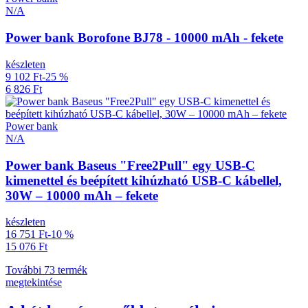
N/A
Power bank Borofone BJ78 - 10000 mAh - fekete
készleten
9 102 Ft
-25 %
6 826 Ft
Power bank
N/A
Power bank Baseus "Free2Pull" egy USB-C
kimenettel és beépített kihúzható USB-C kábellel,
30W – 10000 mAh – fekete
készleten
16 751 Ft
-10 %
15 076 Ft
További 73 termék
megtekintése