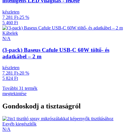
intelligens LED világítás - fekete
készleten
7 281 Ft
-25 %
5 460 Ft
Kábelek
N/A
(3-pack) Baseus Cafule USB-C 60W töltő- és
adatkábel – 2 m
készleten
7 281 Ft
-20 %
5 824 Ft
További 31 termék
megtekintése
Gondoskodj a tisztaságról
Egyéb kiegészítők
N/A