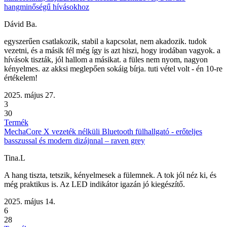
hangminőségű hívásokhoz
Dávid Ba.
egyszerűen csatlakozik, stabil a kapcsolat, nem akadozik. tudok
vezetni, és a másik fél még így is azt hiszi, hogy irodában vagyok. a
hívások tiszták, jól hallom a másikat. a füles nem nyom, nagyon
kényelmes. az akksi meglepően sokáig bírja. tuti vétel volt - én 10-re
értékelem!
2025. május 27.
3
30
Termék
MechaCore X vezeték nélküli Bluetooth fülhallgató - erőteljes
basszussal és modern dizájnnal – raven grey
Tina.L
A hang tiszta, tetszik, kényelmesek a fülemnek. A tok jól néz ki, és
még praktikus is. Az LED indikátor igazán jó kiegészítő.
2025. május 14.
6
28