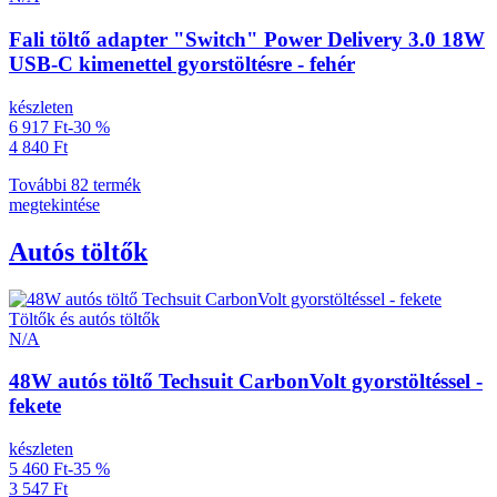
Fali töltő adapter "Switch" Power Delivery 3.0 18W
USB-C kimenettel gyorstöltésre - fehér
készleten
6 917 Ft
-30 %
4 840 Ft
További 82 termék
megtekintése
Autós töltők
Töltők és autós töltők
N/A
48W autós töltő Techsuit CarbonVolt gyorstöltéssel -
fekete
készleten
5 460 Ft
-35 %
3 547 Ft