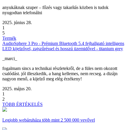
anyukáknak szuper – főzés vagy takarítás közben is tudok
nyugodtan telefonálni
2025. június 28.
1
5
Termék
AudioSphere 3 Pro - Prémium Bluetooth 5.4 fejhallgató intelligens
LED kijelzővel, zajszűréssel és hosszú üzemidővel - titanium grey
_marci_
fogalmam sincs a technikai részletekről, de a füles nem okozott
csalódást. jól illeszkedik, a hang kellemes, nem recseg. a dizájn
nagyon menő, a kijelző meg elég érzékeny!
2025. május 20.
1
2
TÖBB ÉRTÉKELÉS
Legjobb webáruháza
több mint 2 500 000 vevővel