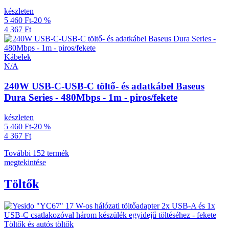
készleten
5 460 Ft
-20 %
4 367 Ft
Kábelek
N/A
240W USB-C-USB-C töltő- és adatkábel Baseus
Dura Series - 480Mbps - 1m - piros/fekete
készleten
5 460 Ft
-20 %
4 367 Ft
További 152 termék
megtekintése
Töltők
Töltők és autós töltők