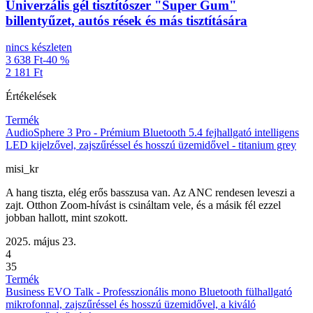
Univerzális gél tisztítószer "Super Gum"
billentyűzet, autós rések és más tisztítására
nincs készleten
3 638 Ft
-40 %
2 181 Ft
Értékelések
Termék
AudioSphere 3 Pro - Prémium Bluetooth 5.4 fejhallgató intelligens
LED kijelzővel, zajszűréssel és hosszú üzemidővel - titanium grey
misi_kr
A hang tiszta, elég erős basszusa van. Az ANC rendesen leveszi a
zajt. Otthon Zoom-hívást is csináltam vele, és a másik fél ezzel
jobban hallott, mint szokott.
2025. május 23.
4
35
Termék
Business EVO Talk - Professzionális mono Bluetooth fülhallgató
mikrofonnal, zajszűréssel és hosszú üzemidővel, a kiváló