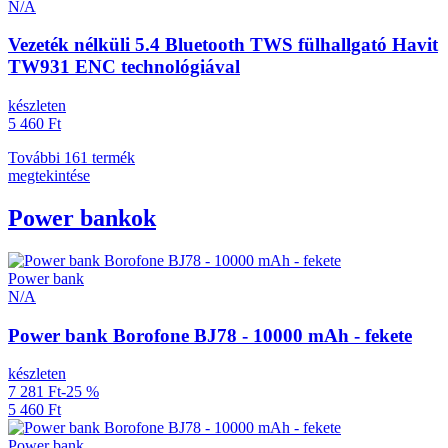
N/A
Vezeték nélküli 5.4 Bluetooth TWS fülhallgató Havit
TW931 ENC technológiával
készleten
5 460 Ft
További 161 termék
megtekintése
Power bankok
Power bank
N/A
Power bank Borofone BJ78 - 10000 mAh - fekete
készleten
7 281 Ft
-25 %
5 460 Ft
Power bank