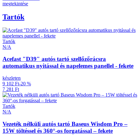
megtekintése
Tartók
Tartók
N/A
Acefast "D39" autós tartó szellőzőrácsra
automatikus nyitással és napelemes panellel - fekete
készleten
9 102 Ft
-20 %
7 281 Ft
Tartók
N/A
Vezeték nélküli autós tartó Baseus Wisdom Pro –
15W töltéssel és 360°-os forgatással – fekete