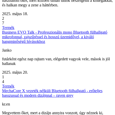
használom őket, mert közben simán tudok beszélgetni a kollégákkal,
és halkan megy a zene a háttérben.
2025. május 18.
2
7
Termék
Business EVO Talk - Professzionális mono Bluetooth fülhallgató
mikrofonnal, zajszűréssel és hosszú üzemidővel, a kiváló
hangminőségű hívásokhoz
Janko
futárként egész nap rajtam van, elégedett vagyok vele, mások is jól
hallanak
2025. május 20.
1
4
Termék
MechaCore X vezeték nélküli Bluetooth fülhallgató - erőteljes
basszussal és modern dizájnnal – raven grey
kr.en
Megvettem őket, mert a dizájn annyira vonzott, úgy néznek ki,