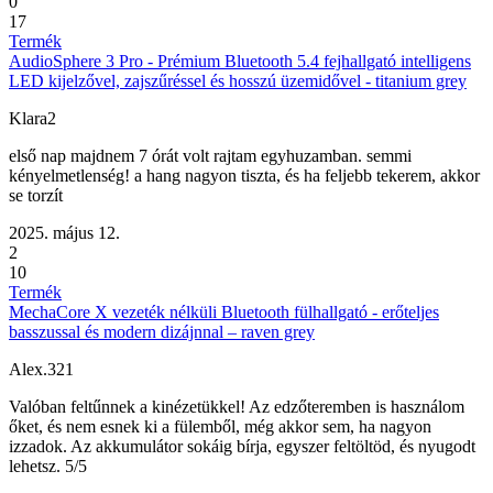
0
17
Termék
AudioSphere 3 Pro - Prémium Bluetooth 5.4 fejhallgató intelligens
LED kijelzővel, zajszűréssel és hosszú üzemidővel - titanium grey
Klara2
első nap majdnem 7 órát volt rajtam egyhuzamban. semmi
kényelmetlenség! a hang nagyon tiszta, és ha feljebb tekerem, akkor
se torzít
2025. május 12.
2
10
Termék
MechaCore X vezeték nélküli Bluetooth fülhallgató - erőteljes
basszussal és modern dizájnnal – raven grey
Alex.321
Valóban feltűnnek a kinézetükkel! Az edzőteremben is használom
őket, és nem esnek ki a fülemből, még akkor sem, ha nagyon
izzadok. Az akkumulátor sokáig bírja, egyszer feltöltöd, és nyugodt
lehetsz. 5/5