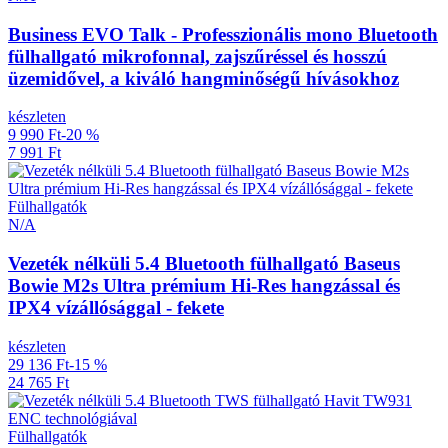
Business EVO Talk - Professzionális mono Bluetooth
fülhallgató mikrofonnal, zajszűréssel és hosszú
üzemidővel, a kiváló hangminőségű hívásokhoz
készleten
9 990 Ft
-20 %
7 991 Ft
Fülhallgatók
N/A
Vezeték nélküli 5.4 Bluetooth fülhallgató Baseus
Bowie M2s Ultra prémium Hi-Res hangzással és
IPX4 vízállósággal - fekete
készleten
29 136 Ft
-15 %
24 765 Ft
Fülhallgatók