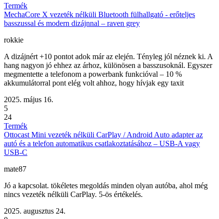
Termék
MechaCore X vezeték nélküli Bluetooth fülhallgató - erőteljes
basszussal és modern dizájnnal – raven grey
rokkie
A dizájnért +10 pontot adok már az elején. Tényleg jól néznek ki. A
hang nagyon jó ehhez az árhoz, különösen a basszusoknál. Egyszer
megmentette a telefonom a powerbank funkcióval – 10 %
akkumulátorral pont elég volt ahhoz, hogy hívjak egy taxit
2025. május 16.
5
24
Termék
Ottocast Mini vezeték nélküli CarPlay / Android Auto adapter az
autó és a telefon automatikus csatlakoztatásához – USB-A vagy
USB-C
mate87
Jó a kapcsolat. tökéletes megoldás minden olyan autóba, ahol még
nincs vezeték nélküli CarPlay. 5-ös értékelés.
2025. augusztus 24.